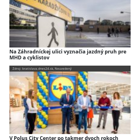
Na Záhradníckej ulici vyznačia jazdný pruh pre
MHD a cyklistov
Zdroj: bratislava.dnes24.sk, Neuvedený
V Polus City Center po takmer dvoch rokoch