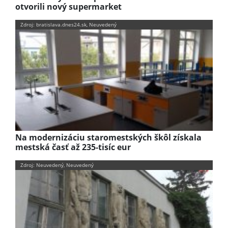
otvorili nový supermarket
Zdroj: bratislava.dnes24.sk, Neuvedený
Na modernizáciu staromestských škôl získala
mestská časť až 235-tisíc eur
Zdroj: Neuvedený, Neuvedený