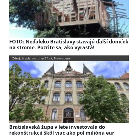
FOTO: Neďaleko Bratislavy stavajú ďalší domček
na strome. Pozrite sa, ako vyrastá!
Zdroj: bratislava.dnes24.sk, Neuvedený
Bratislavská župa v lete investovala do
rekonštrukcií škôl viac ako pol milióna eur