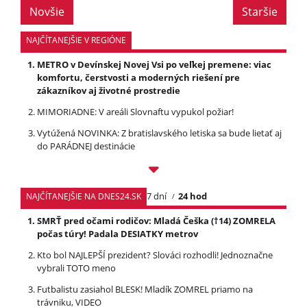
Novšie
Staršie
NAJČÍTANEJŠIE V REGIÓNE
METRO v Devínskej Novej Vsi po veľkej premene: viac
komfortu, čerstvosti a moderných riešení pre
zákazníkov aj životné prostredie
MIMORIADNE: V areáli Slovnaftu vypukol požiar!
Vytúžená NOVINKA: Z bratislavského letiska sa bude lietať aj
do PARÁDNEJ destinácie
7 dní
24 hod
NAJČÍTANEJŠIE NA DNES24.SK
SMRŤ pred očami rodičov: Mladá Češka (†14) ZOMRELA
počas túry! Padala DESIATKY metrov
Kto bol NAJLEPŠÍ prezident? Slováci rozhodli! Jednoznačne
vybrali TOTO meno
Futbalistu zasiahol BLESK! Mladík ZOMREL priamo na
trávniku, VIDEO