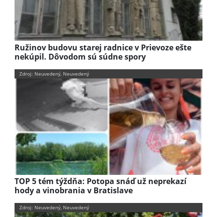
Ružinov budovu starej radnice v Prievoze ešte
nekúpil. Dôvodom sú súdne spory
Zdroj: Neuvedený, Neuvedený
TOP 5 tém týždňa: Potopa snáď už neprekazí
hody a vinobrania v Bratislave
Zdroj: Neuvedený, Neuvedený