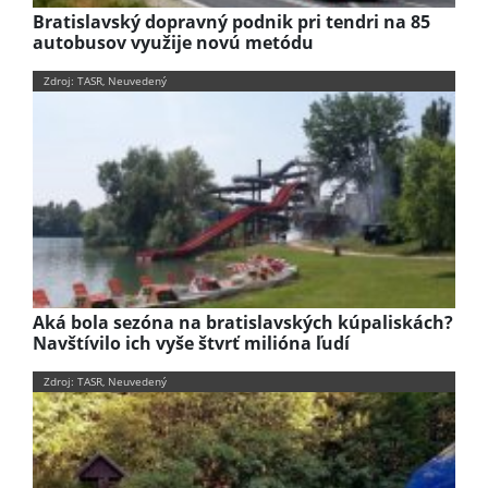
Bratislavský dopravný podnik pri tendri na 85
autobusov využije novú metódu
Zdroj: TASR, Neuvedený
Aká bola sezóna na bratislavských kúpaliskách?
Navštívilo ich vyše štvrť milióna ľudí
Zdroj: TASR, Neuvedený