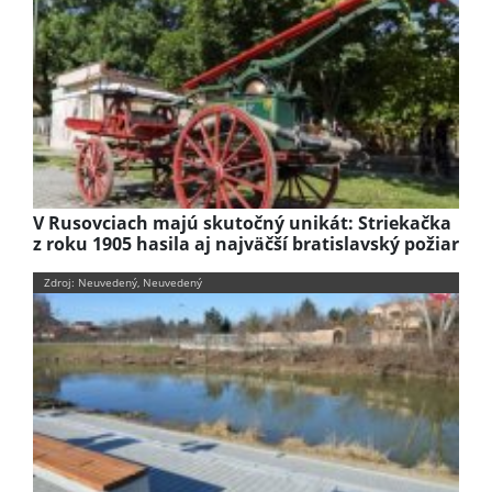
V Rusovciach majú skutočný unikát: Striekačka
z roku 1905 hasila aj najväčší bratislavský požiar
Zdroj: Neuvedený, Neuvedený