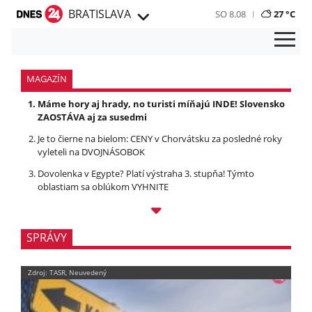
BRATISLAVA
SO 8.08
27 °C
MAGAZÍN
Máme hory aj hrady, no turisti míňajú INDE! Slovensko
ZAOSTÁVA aj za susedmi
Je to čierne na bielom: CENY v Chorvátsku za posledné roky
vyleteli na DVOJNÁSOBOK
Dovolenka v Egypte? Platí výstraha 3. stupňa! Týmto
oblastiam sa oblúkom VYHNITE
SPRÁVY
Zdroj: TASR, Neuvedený