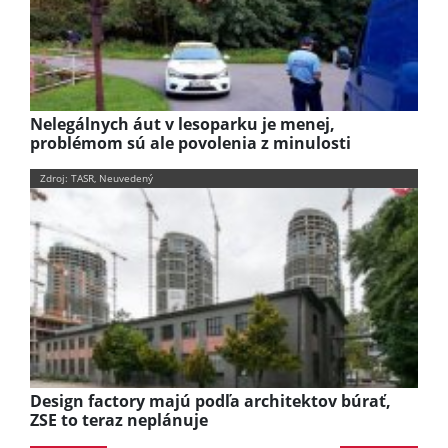
Nelegálnych áut v lesoparku je menej,
problémom sú ale povolenia z minulosti
Zdroj: TASR, Neuvedený
Design factory majú podľa architektov búrať,
ZSE to teraz neplánuje