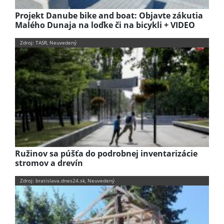
Projekt Danube bike and boat: Objavte zákutia
Malého Dunaja na loďke či na bicykli + VIDEO
Zdroj: TASR, Neuvedený
Ružinov sa púšťa do podrobnej inventarizácie
stromov a drevín
Zdroj: bratislava.dnes24.sk, Neuvedený