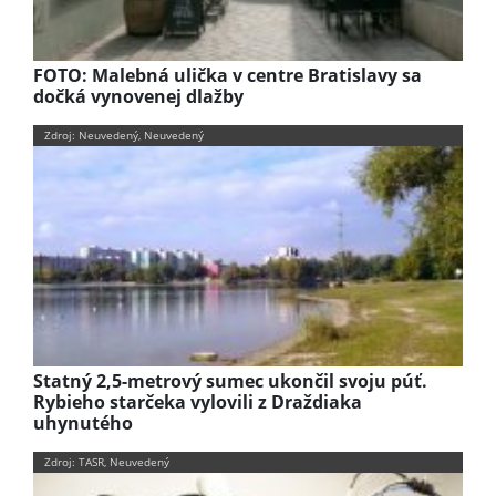
FOTO: Malebná ulička v centre Bratislavy sa
dočká vynovenej dlažby
Zdroj: Neuvedený, Neuvedený
Statný 2,5-metrový sumec ukončil svoju púť.
Rybieho starčeka vylovili z Draždiaka
uhynutého
Zdroj: TASR, Neuvedený