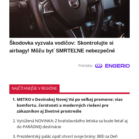
Škodovka vyzvala vodičov: Skontrolujte si
airbagy! Môžu byť SMRTEĽNE nebezpečné
NAJČÍTANEJŠIE V REGIÓNE
METRO v Devínskej Novej Vsi po veľkej premene: viac
komfortu, čerstvosti a moderných riešení pre
zákazníkov aj životné prostredie
Vytúžená NOVINKA: Z bratislavského letiska sa bude lietať aj
do PARÁDNEJ destinácie
Prezidentský palác opäť otvorí svoje brány: Blíži sa Deň