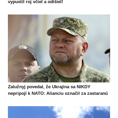
vypustil roj včiel a odišiel!
Zalužnyj povedal, že Ukrajina sa NIKDY
nepripojí k NATO: Alianciu označil za zastaranú