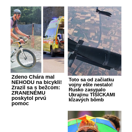
Zdeno Chára mal
Toto sa od začiatku
NEHODU na bicykli!
vojny ešte nestalo!
Zrazil sa s bežcom:
Rusko zasypalo
ZRANENÉMU
Ukrajinu TISÍCKAMI
poskytol prvú
kĺzavých bômb
pomoc