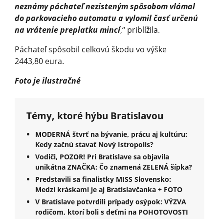
neznámy páchateľ nezisteným spôsobom vlámal
do parkovacieho automatu a vylomil časť určenú
na vrátenie preplatku mincí
,“ priblížila.
Páchateľ spôsobil celkovú škodu vo výške
2443,80 eura.
Foto je ilustračné
Témy, ktoré hýbu Bratislavou
MODERNÁ štvrť na bývanie, prácu aj kultúru:
Kedy začnú stavať Nový Istropolis?
Vodiči, POZOR! Pri Bratislave sa objavila
unikátna ZNAČKA: Čo znamená ZELENÁ šípka?
Predstavili sa finalistky MISS Slovensko:
Medzi kráskami je aj Bratislavčanka + FOTO
V Bratislave potvrdili prípady osýpok: VÝZVA
rodičom, ktorí boli s deťmi na POHOTOVOSTI