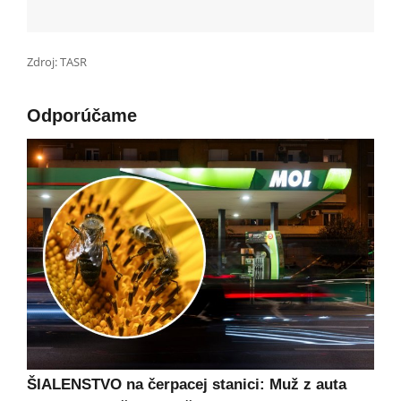
Zdroj: TASR
Odporúčame
ŠIALENSTVO na čerpacej stanici: Muž z auta