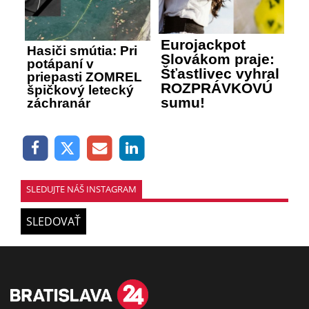
Eurojackpot
Hasiči smútia: Pri
Slovákom praje:
potápaní v
Šťastlivec vyhral
priepasti ZOMREL
ROZPRÁVKOVÚ
špičkový letecký
sumu!
záchranár
SLEDUJTE NÁŠ INSTAGRAM
SLEDOVAŤ