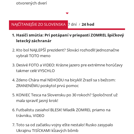
otvorených dverí
NAJČÍTANEJŠIE ZO SLOVENSKA
7 dní
24 hod
Hasiči smútia: Pri potápaní v priepasti ZOMREL špičkový
letecký záchranár
Kto bol NAJLEPŠÍ prezident? Slováci rozhodli! Jednoznačne
vybrali TOTO meno
Desivé FOTO a VIDEO: Krásne jazero pre extrémne horúčavy
takmer celé VYSCHLO
Zdeno Chára mal NEHODU na bicykli! Zrazil sa s bežcom:
ZRANENÉMU poskytol prvú pomoc
KONIEC Tesca na Slovensku po 30 rokoch? Spoločnosť už
mala spraviť jasný krok!
Futbalistu zasiahol BLESK! Mladík ZOMREL priamo na
trávniku, VIDEO
Toto sa od začiatku vojny ešte nestalo! Rusko zasypalo
Ukrajinu TISÍCKAMI kĺzavých bômb