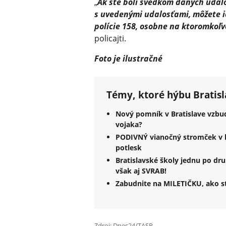
„
Ak ste boli svedkom daných udalo
s uvedenými udalosťami, môžete i
polície 158, osobne na ktoromkoľv
policajti.
Foto je ilustračné
Témy, ktoré hýbu Bratis
Nový pomník v Bratislave vzbud
vojaka?
PODIVNÝ vianočný stromček v h
potlesk
Bratislavské školy jednu po dr
však aj SVRAB!
Zabudnite na MILETIČKU, ako st
Zdroj: Dnes24/TASR