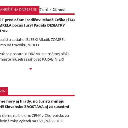
7 dní
24 hod
TANEJŠIE NA DNES24.SK
Ť pred očami rodičov: Mladá Češka (†14)
RELA počas túry! Padala DESIATKY
trov
balistu zasiahol BLESK! Mladík ZOMREL
amo na trávniku, VIDEO
vák sa postaral o DRÁMU na známej pláži!
mieste museli zasahovať KARABINIERI
ZÍN
e hory aj hrady, no turisti míňajú
E! Slovensko ZAOSTÁVA aj za susedmi
to čierne na bielom: CENY v Chorvátsku za
ledné roky vyleteli na DVOJNÁSOBOK