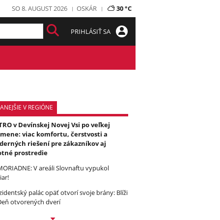
SO 8. AUGUST 2026
OSKÁR
30 °C
PRIHLÁSIŤ SA
ANEJŠIE V REGIÓNE
RO v Devínskej Novej Vsi po veľkej
mene: viac komfortu, čerstvosti a
erných riešení pre zákazníkov aj
otné prostredie
ORIADNE: V areáli Slovnaftu vypukol
iar!
zidentský palác opäť otvorí svoje brány: Blíži
Deň otvorených dverí