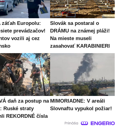
záťah Europolu:
Slovák sa postaral o
 siete prevádzačov!
DRÁMU na známej pláži!
tov vozili aj cez
Na mieste museli
nsko
zasahovať KARABINIERI
Á daň za postup na
MIMORIADNE: V areáli
: Ruské straty
Slovnaftu vypukol požiar!
hli REKORDNÉ čísla