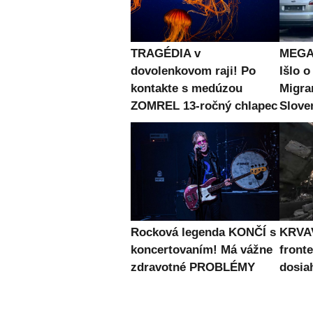
TRAGÉDIA v
MEGA 
dovolenkovom raji! Po
Išlo o
kontakte s medúzou
Migran
ZOMREL 13-ročný chlapec
Slove
Rocková legenda KONČÍ s
KRVAV
koncertovaním! Má vážne
fronte
zdravotné PROBLÉMY
dosia