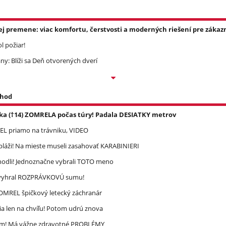
ej premene: viac komfortu, čerstvosti a moderných riešení pre zákazn
l požiar!
ny: Blíži sa Deň otvorených dverí
 hod
ka (†14) ZOMRELA počas túry! Padala DESIATKY metrov
REL priamo na trávniku, VIDEO
pláži! Na mieste museli zasahovať KARABINIERI
zhodli! Jednoznačne vybrali TOTO meno
ec vyhral ROZPRÁVKOVÚ sumu!
 ZOMREL špičkový letecký záchranár
a len na chvíľu! Potom udrú znova
ím! Má vážne zdravotné PROBLÉMY