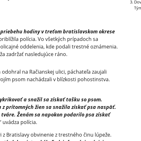
Dov
Tým
 v priebehu hodiny v treťom bratislavskom okrese
 priblížila polícia. Vo všetkých prípadoch sa
olicajné oddelenia, kde podali trestné oznámenia.
ža zadržať nasledujúce ráno.
 odohral na Račianskej ulici, páchateľa zaujali
vojím psom nachádzali v blízkosti pohostinstva.
vykrikovať a snažil sa získať tašku so psom.
 z prítomných žien sa snažila získať psa naspäť.
o tváre. Ženám sa napokon podarilo psa získať
,“ uvádza polícia.
 z Bratislavy obvinenie z trestného činu lúpeže.