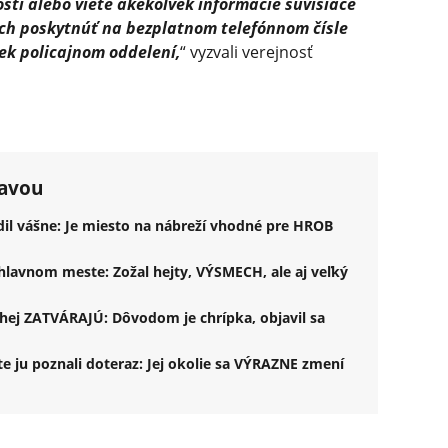
stí alebo viete akékoľvek informácie súvisiace
ch poskytnúť na bezplatnom telefónnom čísle
ek policajnom oddelení,
“ vyzvali verejnosť
lavou
il vášne: Je miesto na nábreží vhodné pre HROB
lavnom meste: Zožal hejty, VÝSMECH, ale aj veľký
uhej ZATVÁRAJÚ: Dôvodom je chrípka, objavil sa
e ju poznali doteraz: Jej okolie sa VÝRAZNE zmení