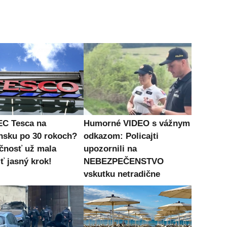
C Tesca na
Humorné VIDEO s vážnym
nsku po 30 rokoch?
odkazom: Policajti
čnosť už mala
upozornili na
ť jasný krok!
NEBEZPEČENSTVO
vskutku netradične