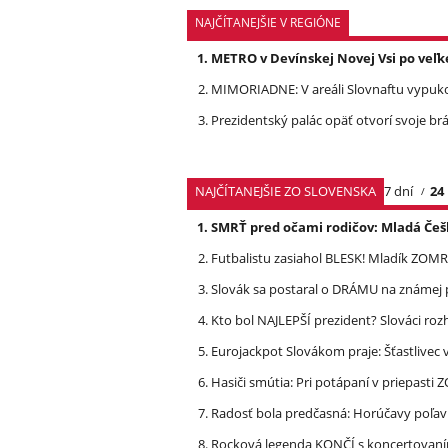
NAJČÍTANEJŠIE V REGIÓNE
METRO v Devínskej Novej Vsi po veľk
MIMORIADNE: V areáli Slovnaftu vypuko
Prezidentský palác opäť otvorí svoje brá
NAJČÍTANEJŠIE ZO SLOVENSKA
7 dní
24
SMRŤ pred očami rodičov: Mladá Češ
Futbalistu zasiahol BLESK! Mladík ZOM
Slovák sa postaral o DRÁMU na známej 
Kto bol NAJLEPŠÍ prezident? Slováci ro
Eurojackpot Slovákom praje: Šťastliv
Hasiči smútia: Pri potápaní v priepasti
Radosť bola predčasná: Horúčavy poľavi
Rocková legenda KONČÍ s koncertovan