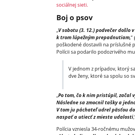
sociálnej sieti.
Boj o psov
„
V sobotu (3. 12.) podvečer došlo
k trom lúpežným prepadnutiam,
“
poškodené dostavili na príslušné p
Polícii sa podarilo podozrivého mu
V jednom z prípadov, ktorý sa
dve ženy, ktoré sa spolu so s
„
Po tom, čo k nim pristúpil, začal 
Následne sa zmocnil tašky a jedna
V tom ju páchateľ udrel päsťou d
naspať a utiecť z miesta udalosti
Polícia vzniesla 34-ročnému mužovi