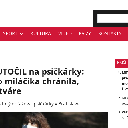
ŠPORT
KULTÚRA
VIDEO
KVÍZY
KONTAKTY
NAJČÍT
ÚTOČIL na psičkárky:
MET
o miláčika chránila,
pre
mod
tváre
živ
MIM
torý obťažoval psičkárky v Bratislave.
pož
Pre
sa 