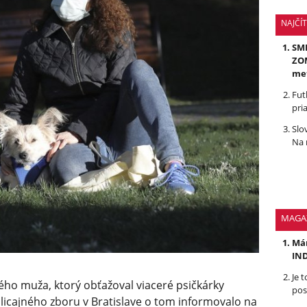
NAJČÍ
SMR
ZOM
me
Fut
pri
Slo
Na 
MAGA
Mám
IND
Je 
ného muža, ktorý obťažoval viaceré psičkárky
pos
Policajného zboru v Bratislave o tom informovalo na