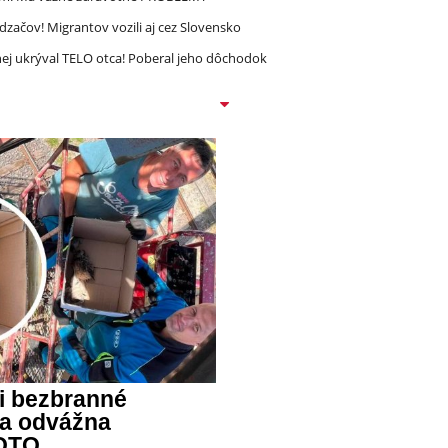
dzačov! Migrantov vozili aj cez Slovensko
ej ukrýval TELO otca! Poberal jeho dôchodok
li bezbranné
a odvážna
OTO