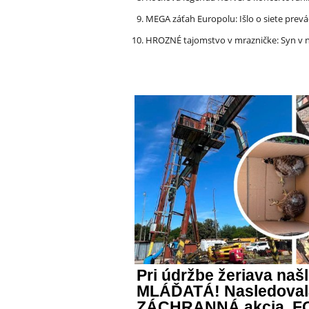
MEGA záťah Europolu: Išlo o siete prevá
HROZNÉ tajomstvo v mrazničke: Syn v n
Pri údržbe žeriava naš
MLÁĎATÁ! Nasledoval
ZÁCHRANNÁ akcia, F