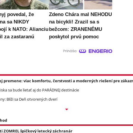
nyj povedal, že
Zdeno Chára mal NEHODU
ina sa NIKDY
na bicykli! Zrazil sa s
pojí k NATO: Alianciu
bežcom: ZRANENÉMU
il za zastaranú
poskytol prvú pomoc
ej premene: viac komfortu, čerstvosti a moderných riešení pre zákazn
ska sa bude lietať aj do PARÁDNEJ destinácie
ny: Blíži sa Deň otvorených dverí
 hod
asti ZOMREL špičkový letecký záchranár