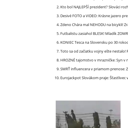
Kto bol NAJLEPŠÍ prezident? Slováci ro
Desivé FOTO a VIDEO: Krásne jazero p
Zdeno Chára mal NEHODU na bicykli! Z
Futbalistu zasiahol BLESK! Mladík ZOM
KONIEC Tesca na Slovensku po 30 rokoch
Toto sa od začiatku vojny ešte nestalo
HROZNÉ tajomstvo v mrazničke: Syn v n
SMRŤ influencera v priamom prenose: ZA
Eurojackpot Slovákom praje: Šťastliv