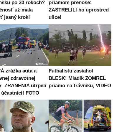
nsku po 30 rokoch?
priamom prenose:
čnosť už mala
ZASTRELILI ho uprostred
ť jasný krok!
ulice!
Á zrážka auta a
Futbalistu zasiahol
vnej zdravotnej
BLESK! Mladík ZOMREL
y: ZRANENIA utrpeli
priamo na trávniku, VIDEO
i účastníci! FOTO