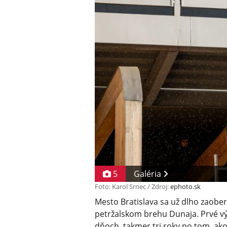
5
Galéria
Foto: Karol Srnec / Zdroj:
ephoto.sk
Mesto Bratislava sa už dlho zaob
petržalskom brehu Dunaja. Prvé výs
dňoch, takmer tri roky po tom, ako