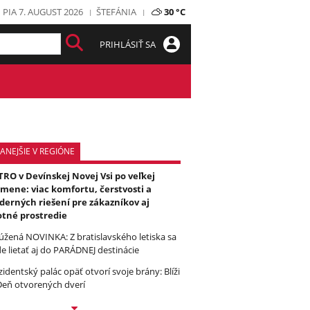
PIA 7. AUGUST 2026
ŠTEFÁNIA
30 °C
PRIHLÁSIŤ SA
ANEJŠIE V REGIÓNE
RO v Devínskej Novej Vsi po veľkej
mene: viac komfortu, čerstvosti a
erných riešení pre zákazníkov aj
otné prostredie
úžená NOVINKA: Z bratislavského letiska sa
e lietať aj do PARÁDNEJ destinácie
zidentský palác opäť otvorí svoje brány: Blíži
Deň otvorených dverí