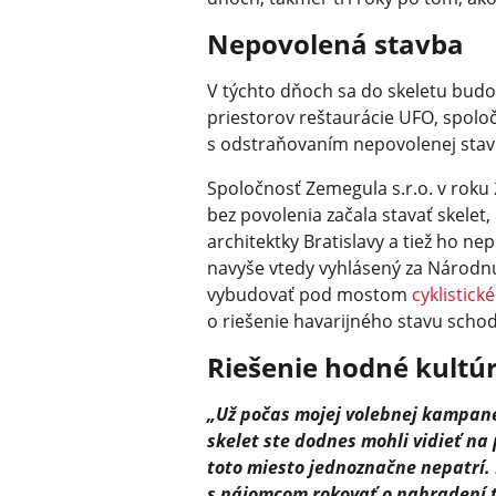
Nepovolená stavba
V týchto dňoch sa do skeletu budov
priestorov reštaurácie UFO, spolo
s odstraňovaním nepovolenej stav
Spoločnosť Zemegula s.r.o. v roku
bez povolenia začala stavať skelet
architektky Bratislavy a tiež ho ne
navyše vtedy vyhlásený za Národn
vybudovať pod mostom
cyklistick
o riešenie havarijného stavu schod
Riešenie hodné kultú
„Už počas mojej volebnej kampane
skelet ste dodnes mohli vidieť na
toto miesto jednoznačne nepatrí. 
s nájomcom rokovať o nahradení 