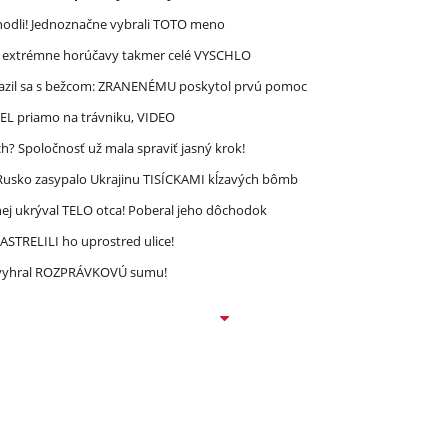
zhodli! Jednoznačne vybrali TOTO meno
re extrémne horúčavy takmer celé VYSCHLO
razil sa s bežcom: ZRANENÉMU poskytol prvú pomoc
REL priamo na trávniku, VIDEO
? Spoločnosť už mala spraviť jasný krok!
! Rusko zasypalo Ukrajinu TISÍCKAMI kĺzavých bômb
ej ukrýval TELO otca! Poberal jeho dôchodok
STRELILI ho uprostred ulice!
ec vyhral ROZPRÁVKOVÚ sumu!