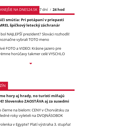
7 dní
24 hod
TANEJŠIE NA DNES24.SK
iči smútia: Pri potápaní v priepasti
REL špičkový letecký záchranár
 bol NAJLEPŠÍ prezident? Slováci rozhodli!
noznačne vybrali TOTO meno
ivé FOTO a VIDEO: Krásne jazero pre
rémne horúčavy takmer celé VYSCHLO
ZÍN
e hory aj hrady, no turisti míňajú
E! Slovensko ZAOSTÁVA aj za susedmi
to čierne na bielom: CENY v Chorvátsku za
ledné roky vyleteli na DVOJNÁSOBOK
olenka v Egypte? Platí výstraha 3. stupňa!