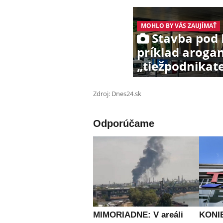
MOHLO BY VÁS ZAUJÍMAŤ
Stavba pod 
príklad arogan
„tiežpodnikat
Zdroj: Dnes24.sk
Odporúčame
MIMORIADNE: V areáli
KONIE