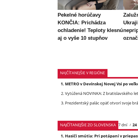
Pekelné horúčavy
Zaluž
KONČIA: Prichádza
Ukraj
ochladenie! Teploty klesnú
nepri
aj o vyše 10 stupňov
označ
NAJČÍTANEJŠIE V REGIÓNE
METRO v Devínskej Novej Vsi po veľk
Vytúžená NOVINKA: Z bratislavského leti
Prezidentský palác opäť otvorí svoje brá
NAJČÍTANEJŠIE ZO SLOVENSKA
7 dní
24
Hasiči smútia: Pri potápaní v priep