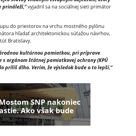
 prináleží,“
vyjadril sa na sociálnej sieti primátor
stupu do priestorov na vrchu mostného pylónu
átora hľadať architektonickou súťažou návrhov,
tút Bratislavy.
národnou kultúrnou pamiatkou, pri príprave
e s orgánom štátnej pamiatkovej ochrany (KPÚ
lo príliš dlho. Verím, že výsledok bude o to lepší,“
 Mostom SNP nakoniec
astie. Ako však bude