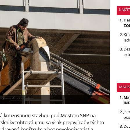
NAJČÍ
Has
ZOM
Kto
Jed
Des
ext
MAGA
Mám
IND
Je 
erá kritizovanou stavbou pod Mostom SNP na
pos
ledky tohto záujmu sa však prejavili až v týchto
Dov
 drevená konštrukcia bez povolení vyrástla.