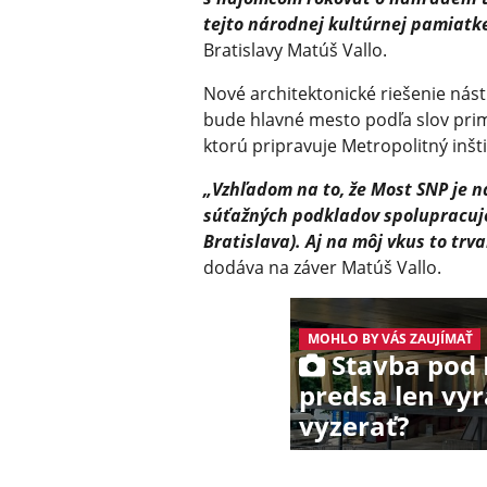
tejto národnej kultúrnej pamiatke
Bratislavy Matúš Vallo.
Nové architektonické riešenie ná
bude hlavné mesto podľa slov prim
ktorú pripravuje Metropolitný inšti
„Vzhľadom na to, že Most SNP je 
súťažných podkladov spolupracuj
Bratislava). Aj na môj vkus to trva
dodáva na záver Matúš Vallo.
MOHLO BY VÁS ZAUJÍMAŤ
Stavba pod
predsa len vyr
vyzerať?