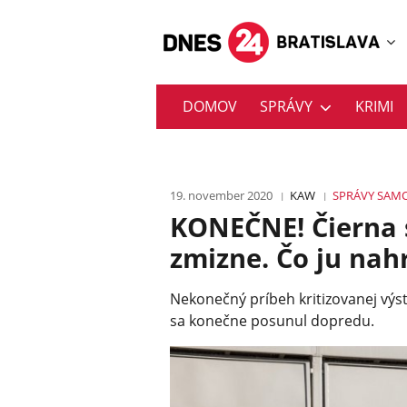
DOMOV
SPRÁVY
KRIMI
19. november 2020
KAW
SPRÁVY
SAM
KONEČNE! Čierna
zmizne. Čo ju nah
Nekonečný príbeh kritizovanej výs
sa konečne posunul dopredu.