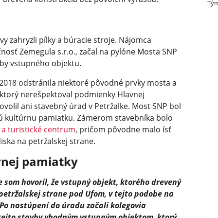
Tým
y zahryzli pílky a búracie stroje. Nájomca
čnosť Zemegula s.r.o., začal na pylóne Mosta SNP
by vstupného objektu.
 2018 odstránila niektoré pôvodné prvky mosta a
, ktorý nerešpektoval podmienky Hlavnej
povolil ani stavebný úrad v Petržalke. Most SNP bol
ú kultúrnu pamiatku. Zámerom stavebníka bolo
é a turistické centrum
, pričom pôvodne malo ísť
iska na petržalskej strane.
rnej pamiatky
 som hovoril, že vstupný objekt, ktorého drevený
 petržalskej strane pod Ufom, v tejto podobe na
Po nastúpení do úradu začali kolegovia
tejto stavby vhodným vstupným objektom, ktorý