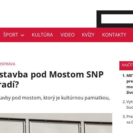
ŠPORT
KULTÚRA
VIDEO
KVÍZY
KONTAKTY
OSPRÁVA
NAJČÍT
 stavba pod Mostom SNP
MET
radí?
pre
mod
živ
tavby pod mostom, ktorý je kultúrnou pamiatkou,
Vyt
bud
Pre
sa 