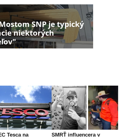
Mostom SNP je typický
cie niektorých
eľov"
C Tesca na
SMRŤ influencera v