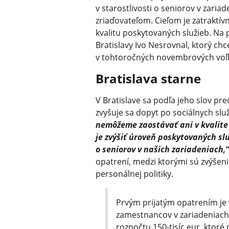
v starostlivosti o seniorov v zariad
zriaďovateľom. Cieľom je zatraktí
kvalitu poskytovaných služieb. Na
Bratislavy Ivo Nesrovnal, ktorý chc
v tohtoročných novembrových voľ
Bratislava starne
V Bratislave sa podľa jeho slov pre
zvyšuje sa dopyt po sociálnych sl
nemôžeme zaostávať ani v kvalite 
je zvýšiť úroveň poskytovaných slu
o seniorov v našich zariadeniach,“
opatrení, medzi ktorými sú zvýšen
personálnej politiky.
Prvým prijatým opatrením je
zamestnancov v zariadeniach 
rozpočtu 150-tisíc eur, ktoré