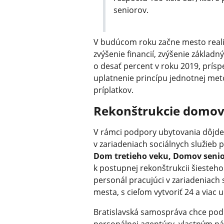
seniorov.
V budúcom roku začne mesto reali
zvýšenie financií, zvýšenie zákla
o desať percent v roku 2019, prís
uplatnenie princípu jednotnej me
príplatkov.
Rekonštrukcie domov
V rámci podpory ubytovania dôjde 
v zariadeniach sociálnych služieb 
Dom tretieho veku, Domov senio
k postupnej rekonštrukcii šiesteh
personál pracujúci v zariadeniach 
mesta, s cieľom vytvoriť 24 a viac 
Bratislavská samospráva chce podp