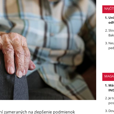
NAJČÍ
Uni
odh
Slo
Bak
Neu
ped
MAGA
Mám
IND
Je 
pos
Dov
ení zameraných na zlepšenie podmienok