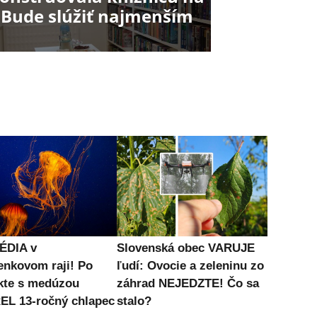
 Bude slúžiť najmenším
ÉDIA v
Slovenská obec VARUJE
enkovom raji! Po
ľudí: Ovocie a zeleninu zo
kte s medúzou
záhrad NEJEDZTE! Čo sa
L 13-ročný chlapec
stalo?