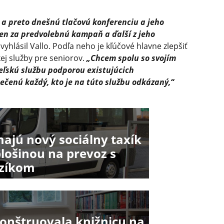
, a preto dnešnú tlačovú konferenciu a jeho
en za predvolebnú kampaň a ďalší z jeho
vyhlásil Vallo. Podľa neho je kľúčové hlavne zlepšiť
ej služby pre seniorov.
„Chcem spolu so svojím
ľskú službu podporou existujúcich
ečenú každý, kto je na túto službu odkázaný,“
ajú nový sociálny taxík
plošinou na prevoz s
ozíkom
konštruovala knižnicu na