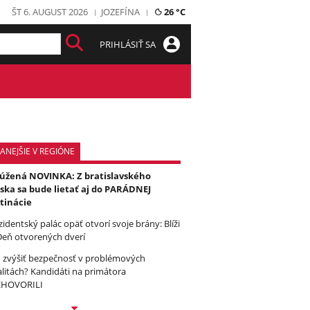
ŠT 6. AUGUST 2026
JOZEFÍNA
26 °C
PRIHLÁSIŤ SA
ANEJŠIE V REGIÓNE
úžená NOVINKA: Z bratislavského
iska sa bude lietať aj do PARÁDNEJ
tinácie
zidentský palác opäť otvorí svoje brány: Blíži
Deň otvorených dverí
 zvýšiť bezpečnosť v problémových
alitách? Kandidáti na primátora
EHOVORILI