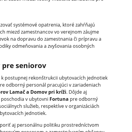
zovať systémové opatrenia, ktoré zahŕňajú
dných miezd zamestnancov vo verejnom záujme
pevok na dopravu do zamestnania či prípravu a
todiky odmeňovania a zvyšovania osobných
 pre seniorov
k postupnej rekonštrukcii ubytovacích jednotiek
pre odborný personál pracujúci v zariadeniach
rov Lamač a Domov pri kríži
. Dôjde aj
o poschodia v ubytovni
Fortuna
pre odborný
sociálnych služieb, respektíve v organizáciách
ubytovacích jednotiek.
oriť aj personálnu politiku prostredníctvom