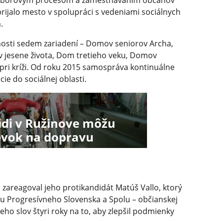
 náborovým procesom a zamestnávaním občanov
 prijalo mesto v spolupráci s vedeniami sociálnych
.
osti sedem zariadení – Domov seniorov Archa,
 jesene života, Dom tretieho veku, Domov
ri kríži. Od roku 2015 samospráva kontinuálne
ie do sociálnej oblasti.
lidi v Ružinove môžu
pevok na dopravu
 zareagoval jeho protikandidát Matúš Vallo, ktorý
u Progresívneho Slovenska a Spolu – občianskej
ho slov štyri roky na to, aby zlepšil podmienky