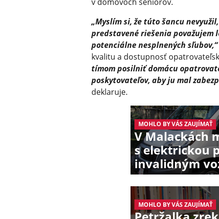
v domovoch seniorov.
„Myslím si, že túto šancu nevyužil
predstavené riešenia považujem l
potenciálne nesplnených sľubov,“
kvalitu a dostupnosť opatrovateľsk
tímom posilniť domácu opatrovate
poskytovateľov, aby ju mal zabezp
deklaruje.
MOHLO BY VÁS ZAUJÍMAŤ
V Malackách m
s elektrickou 
invalidným v
MOHLO BY VÁS ZAUJÍMAŤ
Petržalka zre