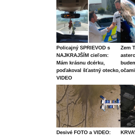
Policajný SPRIEVOD s
Zem T
NAJKRAJŠÍM cieľom:
aster
Mám krásnu dcérku,
budem
poďakoval šťastný otecko,
očami
VIDEO
Desivé FOTO a VIDEO:
KRVAV