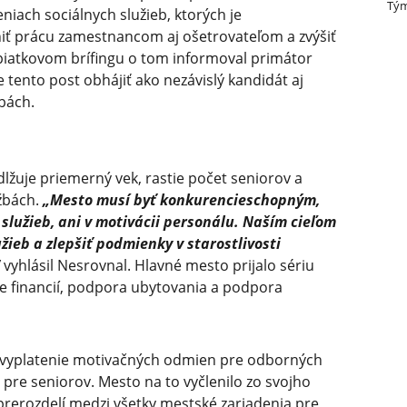
Tým
eniach sociálnych služieb, ktorých je
vniť prácu zamestnancom aj ošetrovateľom a zvýšiť
 piatkovom brífingu o tom informoval primátor
e tento post obhájiť ako nezávislý kandidát aj
bách.
dlžuje priemerný vek, rastie počet seniorov a
užbách.
„Mesto musí byť konkurencieschop­ným,
služieb, ani v motivácii personálu. Naším cieľom
žieb a zlepšiť podmienky v starostlivosti
vyhlásil Nesrovnal. Hlavné mesto prijalo sériu
ie financií, podpora ubytovania a podpora
 vyplatenie motivačných odmien pre odborných
pre seniorov. Mesto na to vyčlenilo zo svojho
 prerozdelí medzi všetky mestské zariadenia pre