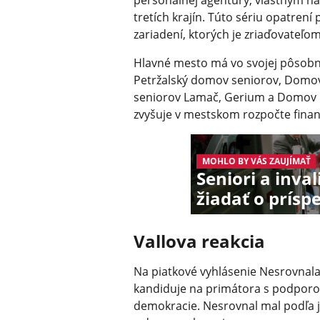
personálnej agentúry, vlastným
tretích krajín. Túto sériu opatrení
zariadení, ktorých je zriaďovateľom
Hlavné mesto má vo svojej pôsobn
Petržalský domov seniorov, Domov
seniorov Lamač, Gerium a Domov p
zvyšuje v mestskom rozpočte financ
MOHLO BY VÁS ZAUJÍMAŤ
Seniori a inva
žiadať o prís
Vallova reakcia
Na piatkové vyhlásenie Nesrovnala
kandiduje na primátora s podporo
demokracie. Nesrovnal mal podľa je