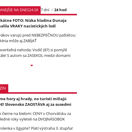
7 dní
24 hod
TANEJŠIE NA DNES24.SK
kátne FOTO: Nízka hladina Dunaja
alila VRAKY nacistických lodí
vákov varujú pred NEBEZPEČNOU paštétou:
téria môže aj ZABÍJAŤ
veriteľná nehoda: Vodič (87) si pomýlil
ále! S autom sa ZASEKOL medzi domami
ZÍN
e hory aj hrady, no turisti míňajú
E! Slovensko ZAOSTÁVA aj za susedmi
to čierne na bielom: CENY v Chorvátsku za
ledné roky vyleteli na DVOJNÁSOBOK
olenka v Egypte? Platí výstraha 3. stupňa!