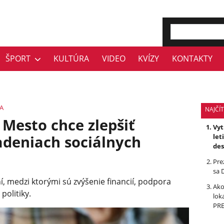
ŠPORT
KULTÚRA
VIDEO
KVÍZY
KONTAKTY
A
NAJČÍT
 Mesto chce zlepšiť
Vyt
adeniach sociálnych
let
des
Pre
sa 
í, medzi ktorými sú zvýšenie financií, podpora
Ako
politiky.
lok
PR