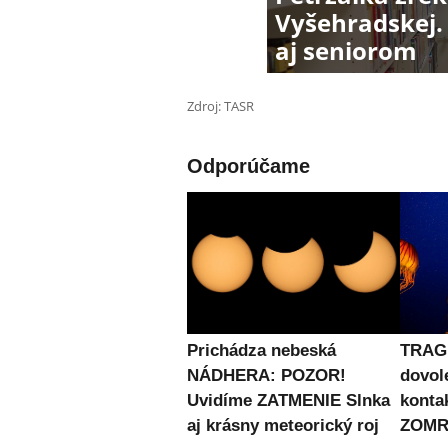
Vyšehradskej.
aj seniorom
Zdroj: TASR
Odporúčame
Prichádza nebeská
TRAG
NÁDHERA: POZOR!
dovol
Uvidíme ZATMENIE Slnka
konta
aj krásny meteorický roj
ZOMRE