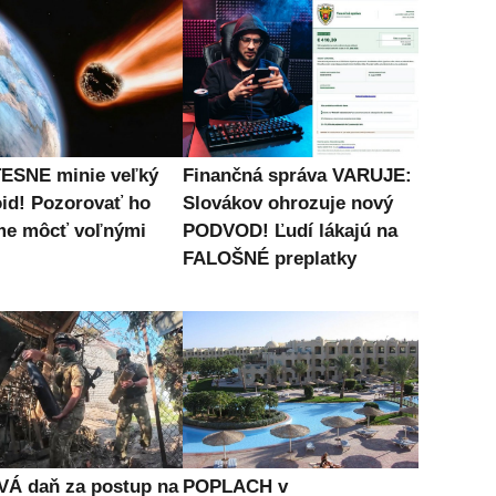
ESNE minie veľký
Finančná správa VARUJE:
oid! Pozorovať ho
Slovákov ohrozuje nový
e môcť voľnými
PODVOD! Ľudí lákajú na
FALOŠNÉ preplatky
Á daň za postup na
POPLACH v