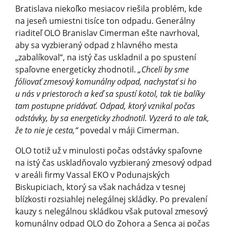
Bratislava niekoľko mesiacov riešila problém, kde
na jeseň umiestni tisíce ton odpadu. Generálny
riaditeľ OLO Branislav Cimerman ešte navrhoval,
aby sa vyzbieraný odpad z hlavného mesta
„zabalíkoval“, na istý čas uskladnil a po spustení
spaľovne energeticky zhodnotil.
„Chceli by sme
fóliovať zmesový komunálny odpad, nachystať si ho
u nás v priestoroch a keď sa spustí kotol, tak tie balíky
tam postupne pridávať. Odpad, ktorý vznikal počas
odstávky, by sa energeticky zhodnotil. Vyzerá to ale tak,
že to nie je cesta,“
povedal v máji Cimerman.
OLO totiž už v minulosti počas odstávky spaľovne
na istý čas uskladňovalo vyzbieraný zmesový odpad
v areáli firmy Vassal EKO v Podunajských
Biskupiciach, ktorý sa však nachádza v tesnej
blízkosti rozsiahlej nelegálnej skládky. Po prevalení
kauzy s nelegálnou skládkou však putoval zmesový
komunálny odpad OLO do Zohora a Senca aj počas