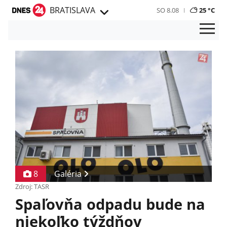
BRATISLAVA
SO 8.08
25 °C
8
Galéria
Zdroj: TASR
Spaľovňa odpadu bude na
niekoľko týždňov