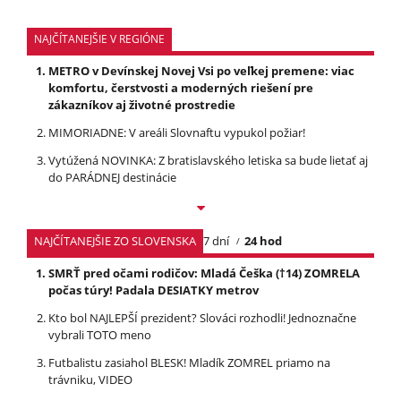
NAJČÍTANEJŠIE V REGIÓNE
METRO v Devínskej Novej Vsi po veľkej premene: viac
komfortu, čerstvosti a moderných riešení pre
zákazníkov aj životné prostredie
MIMORIADNE: V areáli Slovnaftu vypukol požiar!
Vytúžená NOVINKA: Z bratislavského letiska sa bude lietať aj
do PARÁDNEJ destinácie
NAJČÍTANEJŠIE ZO SLOVENSKA
7 dní
24 hod
SMRŤ pred očami rodičov: Mladá Češka (†14) ZOMRELA
počas túry! Padala DESIATKY metrov
Kto bol NAJLEPŠÍ prezident? Slováci rozhodli! Jednoznačne
vybrali TOTO meno
Futbalistu zasiahol BLESK! Mladík ZOMREL priamo na
trávniku, VIDEO