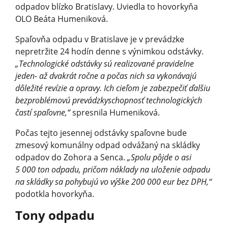
odpadov blízko Bratislavy. Uviedla to hovorkyňa
OLO Beáta Humeniková.
Spaľovňa odpadu v Bratislave je v prevádzke
nepretržite 24 hodín denne s výnimkou odstávky.
„Technologické odstávky sú realizované pravidelne
jeden- až dvakrát ročne a počas nich sa vykonávajú
dôležité revízie a opravy. Ich cieľom je zabezpečiť ďalšiu
bezproblémovú prevádzkyschopnosť technologických
častí spaľovne,“
spresnila Humeniková.
Počas tejto jesennej odstávky spaľovne bude
zmesový komunálny odpad odvážaný na skládky
odpadov do Zohora a Senca.
„Spolu pôjde o asi
5 000 ton odpadu, pričom náklady na uloženie odpadu
na skládky sa pohybujú vo výške 200 000 eur bez DPH,“
podotkla hovorkyňa.
Tony odpadu