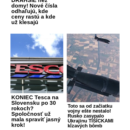
DRAHŠIE než
domy! Nové čísla
odhaľujú, kde
ceny rastú a kde
už klesajú
KONIEC Tesca na
Slovensku po 30
Toto sa od začiatku
rokoch?
vojny ešte nestalo!
Spoločnosť už
Rusko zasypalo
mala spraviť jasný
Ukrajinu TISÍCKAMI
krok!
kĺzavých bômb