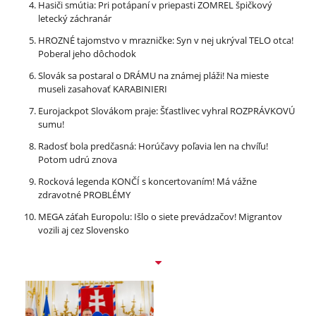
Hasiči smútia: Pri potápaní v priepasti ZOMREL špičkový
letecký záchranár
HROZNÉ tajomstvo v mrazničke: Syn v nej ukrýval TELO otca!
Poberal jeho dôchodok
Slovák sa postaral o DRÁMU na známej pláži! Na mieste
museli zasahovať KARABINIERI
Eurojackpot Slovákom praje: Šťastlivec vyhral ROZPRÁVKOVÚ
sumu!
Radosť bola predčasná: Horúčavy poľavia len na chvíľu!
Potom udrú znova
Rocková legenda KONČÍ s koncertovaním! Má vážne
zdravotné PROBLÉMY
MEGA záťah Europolu: Išlo o siete prevádzačov! Migrantov
vozili aj cez Slovensko