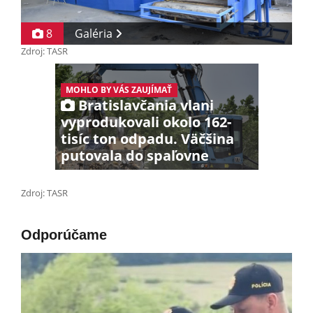
8
Galéria
Zdroj: TASR
MOHLO BY VÁS ZAUJÍMAŤ
Bratislavčania vlani
vyprodukovali okolo 162-
tisíc ton odpadu. Väčšina
putovala do spaľovne
Zdroj: TASR
Odporúčame