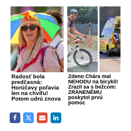
Radosť bola
Zdeno Chára mal
NEHODU na bicykli!
predčasná:
Zrazil sa s bežcom:
Horúčavy poľavia
ZRANENÉMU
len na chvíľu!
poskytol prvú
Potom udrú znova
pomoc