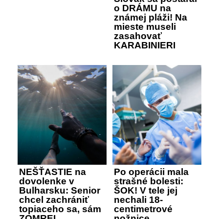
o DRÁMU na
známej pláži! Na
mieste museli
zasahovať
KARABINIERI
NEŠŤASTIE na
Po operácii mala
dovolenke v
strašné bolesti:
Bulharsku: Senior
ŠOK! V tele jej
chcel zachrániť
nechali 18-
topiaceho sa, sám
centimetrové
ZOMREL
nožnice