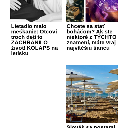
Lietadlo malo
Chcete sa stať
meškanie: Otcovi
boháčom? Ak ste
troch detí to
niektoré z TÝCHTO
ZACHRÁNILO
znamení, máte vraj
život! KOLAPS na
najväčšiu šancu
letisku
Slovák sa postaral