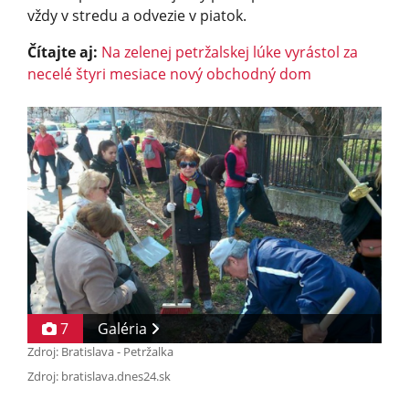
vždy v stredu a odvezie v piatok.
Čítajte aj:
Na zelenej petržalskej lúke vyrástol za
necelé štyri mesiace nový obchodný dom
7
Galéria
Zdroj: Bratislava - Petržalka
Zdroj: bratislava.dnes24.sk