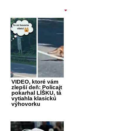
VIDEO, ktoré vám
zlepší deň: Policajt
pokarhal LÍŠKU, tá
vytiahla klasickú
výhovorku