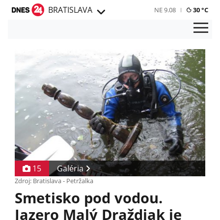
BRATISLAVA
NE 9.08
30 °C
15
Galéria
Zdroj: Bratislava - Petržalka
Smetisko pod vodou.
Jazero Malý Draždiak je