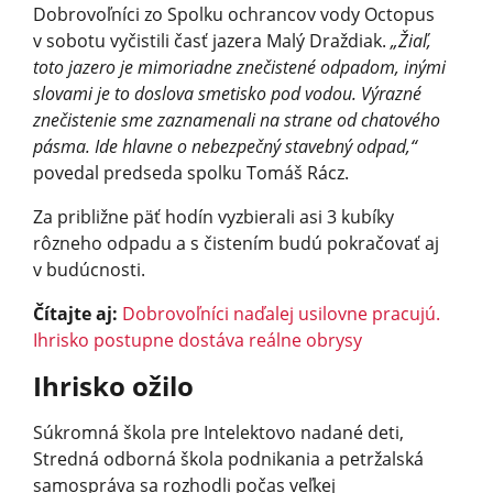
Dobrovoľníci zo Spolku ochrancov vody Octopus
v sobotu vyčistili časť jazera Malý Draždiak.
„Žiaľ,
toto jazero je mimoriadne znečistené odpadom, inými
slovami je to doslova smetisko pod vodou. Výrazné
znečistenie sme zaznamenali na strane od chatového
pásma. Ide hlavne o nebezpečný stavebný odpad,“
povedal predseda spolku Tomáš Rácz.
Za približne päť hodín vyzbierali asi 3 kubíky
rôzneho odpadu a s čistením budú pokračovať aj
v budúcnosti.
Čítajte aj:
Dobrovoľníci naďalej usilovne pracujú.
Ihrisko postupne dostáva reálne obrysy
Ihrisko ožilo
Súkromná škola pre Intelektovo nadané deti,
Stredná odborná škola podnikania a petržalská
samospráva sa rozhodli počas veľkej