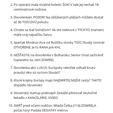
Po operácii mala strašné bolesti: ŠOK! V tele jej nechali 18-
centimetrové nožnice
Dovolenkári, POZOR! Na obľúbených plážach môžete dostať
až 36-TISÍCOVÚ pokutu
Chcete sa stať boháčom? Ak ste niektoré z TÝCHTO znamení,
máte vraj najväčšiu šancu
Spartak Moskva chce od Ružičku stovky TISÍC! Ruský novinár
OTVORENE: Je to RANA pre KHL
NEŠŤASTIE na dovolenke v Bulharsku: Senior chcel zachrániť
topiaceho sa, sám ZOMREL
Dovolenka ako LUXUS: Európsky rebríček odhalil krutú
pravdu! Ako sú na tom Slováci?
Ktoré krajiny Európy majú NAJSMRTEĽNEJŠIE cesty? TAKTO
dopadlo Slovensko
Slovenský startup prekvapil: Dokáže pilotovať skutočné
lietadlo z KANCELÁRIE, VIDEO
SMRŤ pred očami rodičov: Mladá Češka (†14) ZOMRELA
počas túry! Padala DESIATKY metrov