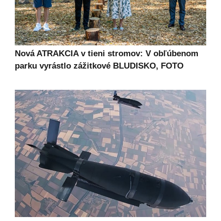
Nová ATRAKCIA v tieni stromov: V obľúbenom
parku vyrástlo zážitkové BLUDISKO, FOTO