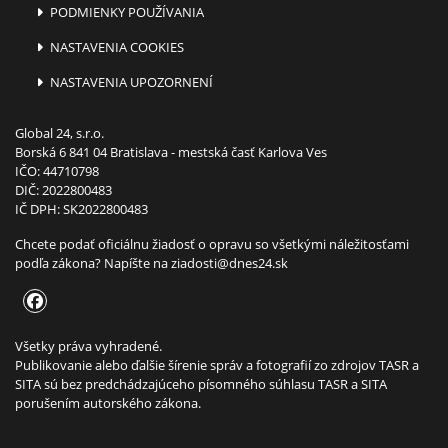
PODMIENKY POUŽÍVANIA
NASTAVENIA COOKIES
NASTAVENIA UPOZORNENÍ
Global 24, s.r.o.
Borská 6 841 04 Bratislava - mestská časť Karlova Ves
IČO: 44710798
DIČ: 2022800483
IČ DPH: SK2022800483
Chcete podať oficiálnu žiadosť o opravu so všetkými náležitosťami
podľa zákona? Napíšte na
ziadosti@dnes24.sk
Všetky práva vyhradené.
Publikovanie alebo ďalšie šírenie správ a fotografií zo zdrojov TASR a
SITA sú bez predchádzajúceho písomného súhlasu TASR a SITA
porušením autorského zákona.