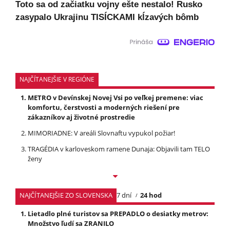
Toto sa od začiatku vojny ešte nestalo! Rusko
zasypalo Ukrajinu TISÍCKAMI kĺzavých bômb
NAJČÍTANEJŠIE V REGIÓNE
METRO v Devínskej Novej Vsi po veľkej premene: viac
komfortu, čerstvosti a moderných riešení pre
zákazníkov aj životné prostredie
MIMORIADNE: V areáli Slovnaftu vypukol požiar!
TRAGÉDIA v karloveskom ramene Dunaja: Objavili tam TELO
ženy
NAJČÍTANEJŠIE ZO SLOVENSKA
7 dní
24 hod
Lietadlo plné turistov sa PREPADLO o desiatky metrov:
Množstvo ľudí sa ZRANILO