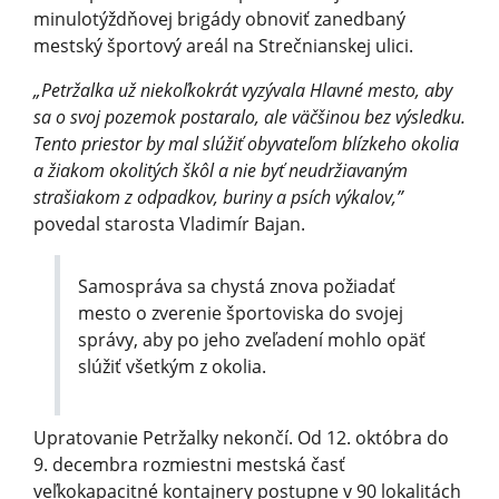
minulotýždňovej brigády obnoviť zanedbaný
mestský športový areál na Strečnianskej u­lici.
„Petržalka už niekoľkokrát vyzývala Hlavné mesto, aby
sa o svoj pozemok postaralo, ale väčšinou bez výsledku.
Tento priestor by mal slúžiť obyvateľom blízkeho okolia
a žiakom okolitých škôl a nie byť neudržiavaným
strašiakom z odpadkov, buriny a psích výkalov,”
povedal starosta Vladimír Bajan.
Samospráva sa chystá znova požiadať
mesto o zverenie športoviska do svojej
správy, aby po jeho zveľadení mohlo opäť
slúžiť všetkým z okolia.
Upratovanie Petržalky nekončí. Od 12. októbra do
9. decembra rozmiestni mestská časť
veľkokapacitné kontajnery postupne v 90 lokalitách