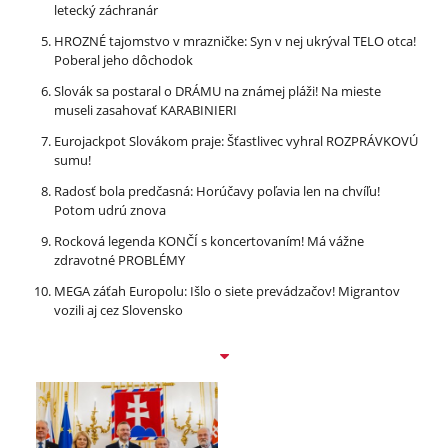
letecký záchranár
HROZNÉ tajomstvo v mrazničke: Syn v nej ukrýval TELO otca!
Poberal jeho dôchodok
Slovák sa postaral o DRÁMU na známej pláži! Na mieste
museli zasahovať KARABINIERI
Eurojackpot Slovákom praje: Šťastlivec vyhral ROZPRÁVKOVÚ
sumu!
Radosť bola predčasná: Horúčavy poľavia len na chvíľu!
Potom udrú znova
Rocková legenda KONČÍ s koncertovaním! Má vážne
zdravotné PROBLÉMY
MEGA záťah Europolu: Išlo o siete prevádzačov! Migrantov
vozili aj cez Slovensko