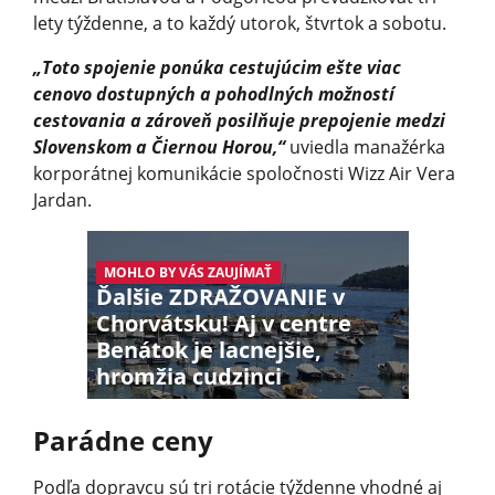
lety týždenne, a to každý utorok, štvrtok a sobotu.
„Toto spojenie ponúka cestujúcim ešte viac
cenovo dostupných a pohodlných možností
cestovania a zároveň posilňuje prepojenie medzi
Slovenskom a Čiernou Horou,“
uviedla manažérka
korporátnej komunikácie spoločnosti Wizz Air Vera
Jardan.
MOHLO BY VÁS ZAUJÍMAŤ
Ďalšie ZDRAŽOVANIE v
Chorvátsku! Aj v centre
Benátok je lacnejšie,
hromžia cudzinci
Parádne ceny
Podľa dopravcu sú tri rotácie týždenne vhodné aj