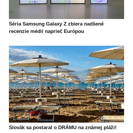
Séria Samsung Galaxy Z zbiera nadšené
recenzie médií naprieč Európou
Slovák sa postaral o DRÁMU na známej pláži!