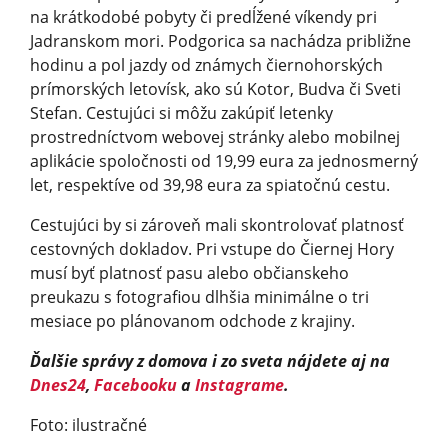
na krátkodobé pobyty či predĺžené víkendy pri
Jadranskom mori. Podgorica sa nachádza približne
hodinu a pol jazdy od známych čiernohorských
prímorských letovísk, ako sú Kotor, Budva či Sveti
Stefan. Cestujúci si môžu zakúpiť letenky
prostredníctvom webovej stránky alebo mobilnej
aplikácie spoločnosti od 19,99 eura za jednosmerný
let, respektíve od 39,98 eura za spiatočnú cestu.
Cestujúci by si zároveň mali skontrolovať platnosť
cestovných dokladov. Pri vstupe do Čiernej Hory
musí byť platnosť pasu alebo občianskeho
preukazu s fotografiou dlhšia minimálne o tri
mesiace po plánovanom odchode z krajiny.
Ďalšie správy z domova i zo sveta nájdete aj na
Dnes24
,
Facebooku
a
Instagrame
.
Foto: ilustračné