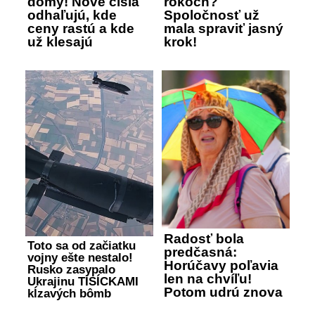
domy! Nové čísla
rokoch?
odhaľujú, kde
Spoločnosť už
ceny rastú a kde
mala spraviť jasný
už klesajú
krok!
Radosť bola
Toto sa od začiatku
predčasná:
vojny ešte nestalo!
Horúčavy poľavia
Rusko zasypalo
len na chvíľu!
Ukrajinu TISÍCKAMI
Potom udrú znova
kĺzavých bômb