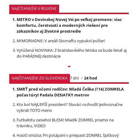
NAJČÍTANEJŠIE V REGIÓNE
METRO v Devínskej Novej Vsi po veľkej premene: viac
komfortu, čerstvosti a moderných riešení pre
zákazníkov aj životné prostredie
MIMORIADNE: V areáli Slovnaftu vypukol požiar!
Vytúžená NOVINKA: Z bratislavského letiska sa bude lietať aj
do PARÁDNEJ destinácie
NAJČÍTANEJŠIE ZO SLOVENSKA
7 dní
24 hod
SMRŤ pred očami rodičov: Mladá Češka (†14) ZOMRELA
počas túry! Padala DESIATKY metrov
Kto bol NAJLEPŠÍ prezident? Slováci rozhodli! Jednoznačne
vybrali TOTO meno
Futbalistu zasiahol BLESK! Mladík ZOMREL priamo na
trávniku, VIDEO
Hasiči smútia: Pri potápaní v priepasti ZOMREL špičkový