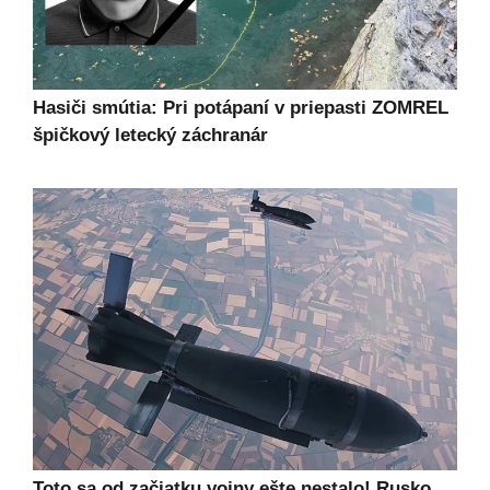
Hasiči smútia: Pri potápaní v priepasti ZOMREL
špičkový letecký záchranár
Toto sa od začiatku vojny ešte nestalo! Rusko