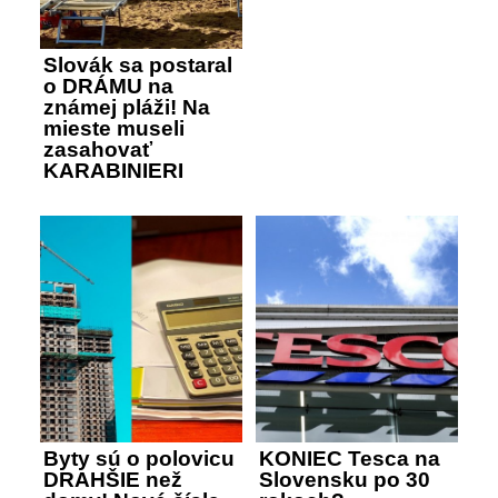
Slovák sa postaral
o DRÁMU na
známej pláži! Na
mieste museli
zasahovať
KARABINIERI
Byty sú o polovicu
KONIEC Tesca na
DRAHŠIE než
Slovensku po 30