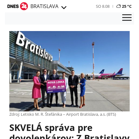
BRATISLAVA
SO 8.08
25 °C
Zdroj: Letisko M. R. Štefánika – Airport Bratislava, a.s. (BTS)
SKVELÁ správa pre
dovolenkárov: Z Bratislavy