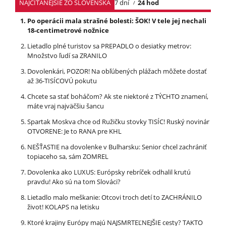
NAJČÍTANEJŠIE ZO SLOVENSKA
7 dní
24 hod
Po operácii mala strašné bolesti: ŠOK! V tele jej nechali
18-centimetrové nožnice
Lietadlo plné turistov sa PREPADLO o desiatky metrov:
Množstvo ľudí sa ZRANILO
Dovolenkári, POZOR! Na obľúbených plážach môžete dostať
až 36-TISÍCOVÚ pokutu
Chcete sa stať boháčom? Ak ste niektoré z TÝCHTO znamení,
máte vraj najväčšiu šancu
Spartak Moskva chce od Ružičku stovky TISÍC! Ruský novinár
OTVORENE: Je to RANA pre KHL
NEŠŤASTIE na dovolenke v Bulharsku: Senior chcel zachrániť
topiaceho sa, sám ZOMREL
Dovolenka ako LUXUS: Európsky rebríček odhalil krutú
pravdu! Ako sú na tom Slováci?
Lietadlo malo meškanie: Otcovi troch detí to ZACHRÁNILO
život! KOLAPS na letisku
Ktoré krajiny Európy majú NAJSMRTEĽNEJŠIE cesty? TAKTO