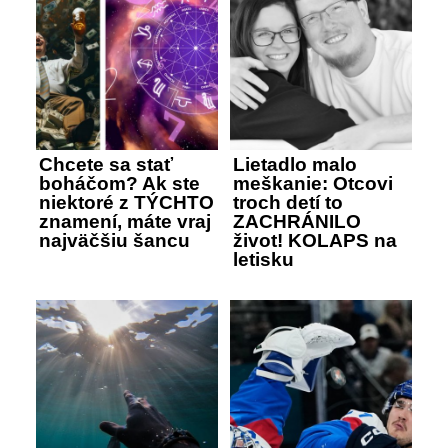
Chcete sa stať
Lietadlo malo
boháčom? Ak ste
meškanie: Otcovi
niektoré z TÝCHTO
troch detí to
znamení, máte vraj
ZACHRÁNILO
najväčšiu šancu
život! KOLAPS na
letisku