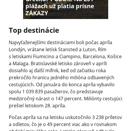
plážach už platia prísne
ZÁKAZY
Top destinácie
Najvyťaženejšími destináciami boli počas apríla
Londýn, vrátane letísk Stansted a Luton, Rím
s letiskami Fiumicino a Ciampino, Barcelona, Košice
a Malaga. Bratislavské letisko zároveň v apríli
dosiahlo aj ďalší míľnik, keď od začiatku roka
prekročilo hranicu jedného milióna odbavených
cestujúcich. Od januára do konca apríla vybavilo
spolu 1 039 839 pasa­žierov, čo predstavuje
medziročný nárast o 147 percent. Miliónty cestujúci
prešiel letiskom 28. apríla.
Počas apríla sa na letisku uskutočnilo 3 238 príletov
a odletov, čo je o 49 percent viac ako v rovnakom