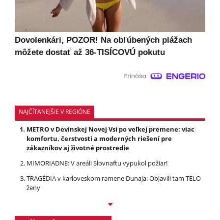
Dovolenkári, POZOR! Na obľúbených plážach
môžete dostať až 36-TISÍCOVÚ pokutu
NAJČÍTANEJŠIE V REGIÓNE
METRO v Devínskej Novej Vsi po veľkej premene: viac
komfortu, čerstvosti a moderných riešení pre
zákazníkov aj životné prostredie
MIMORIADNE: V areáli Slovnaftu vypukol požiar!
TRAGÉDIA v karloveskom ramene Dunaja: Objavili tam TELO
ženy