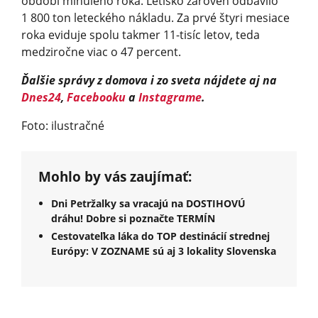
období minulého roka. Letisko zároveň odbavilo
1 800 ton leteckého nákladu. Za prvé štyri mesiace
roka eviduje spolu takmer 11-tisíc letov, teda
medziročne viac o 47 percent.
Ďalšie správy z domova i zo sveta nájdete aj na
Dnes24
,
Facebooku
a
Instagrame
.
Foto: ilustračné
Mohlo by vás zaujímať:
Dni Petržalky sa vracajú na DOSTIHOVÚ
dráhu! Dobre si poznačte TERMÍN
Cestovateľka láka do TOP destinácií strednej
Európy: V ZOZNAME sú aj 3 lokality Slovenska