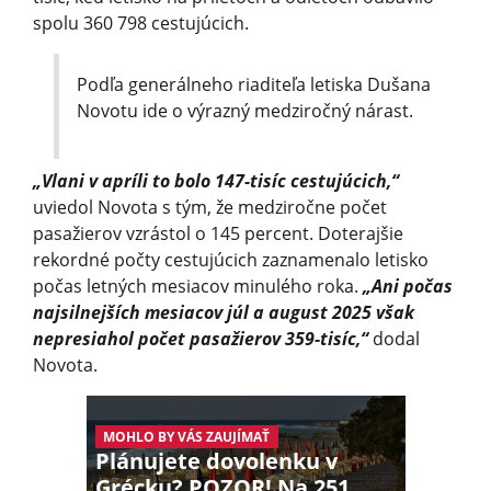
spolu 360 798 cestu­júcich.
Podľa generálneho riaditeľa letiska Dušana
Novotu ide o výrazný medziročný nárast.
„Vlani v apríli to bolo 147-tisíc cestujúcich,“
uviedol Novota s tým, že medziročne počet
pasažierov vzrástol o 145 percent. Doterajšie
rekordné počty cestujúcich zaznamenalo letisko
počas letných mesiacov minulého roka.
„Ani počas
najsilnejších mesiacov júl a august 2025 však
nepresiahol počet pasažierov 359-tisíc,“
dodal
Novota.
MOHLO BY VÁS ZAUJÍMAŤ
Plánujete dovolenku v
Grécku? POZOR! Na 251