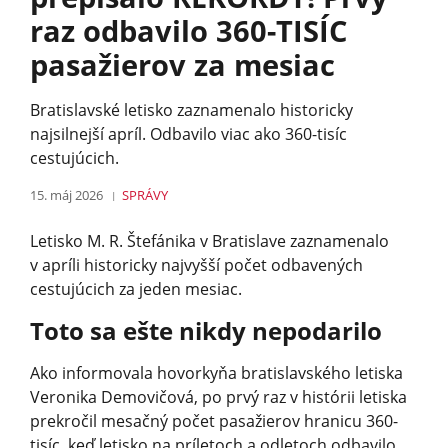
raz odbavilo 360-TISÍC
pasažierov za mesiac
Bratislavské letisko zaznamenalo historicky
najsilnejší apríl. Odbavilo viac ako 360-tisíc
cestujúcich.
15. máj 2026
SPRÁVY
Letisko M. R. Štefánika v Bratislave zaznamenalo
v apríli historicky najvyšší počet odbavených
cestujúcich za jeden mesiac.
Toto sa ešte nikdy nepodarilo
Ako informovala hovorkyňa bratislavského letiska
Veronika Demovičová, po prvý raz v histórii letiska
prekročil mesačný počet pasažierov hranicu 360-
tisíc, keď letisko na príletoch a odletoch odbavilo