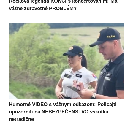
Rocková legenda KONČÍ s koncertovaním! Má
vážne zdravotné PROBLÉMY
Humorné VIDEO s vážnym odkazom: Policajti
upozornili na NEBEZPEČENSTVO vskutku
netradične