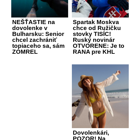
NEŠŤASTIE na
Spartak Moskva
dovolenke v
chce od Ružičku
Bulharsku: Senior
stovky TISÍC!
chcel zachrániť
Ruský novinár
topiaceho sa, sám
OTVORENE: Je to
ZOMREL
RANA pre KHL
Dovolenkári,
POZOR! Na