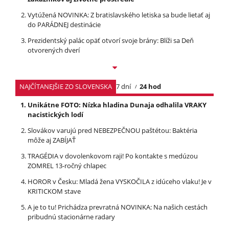
Vytúžená NOVINKA: Z bratislavského letiska sa bude lietať aj
do PARÁDNEJ destinácie
Prezidentský palác opäť otvorí svoje brány: Blíži sa Deň
otvorených dverí
NAJČÍTANEJŠIE ZO SLOVENSKA
7 dní
24 hod
Unikátne FOTO: Nízka hladina Dunaja odhalila VRAKY
nacistických lodí
Slovákov varujú pred NEBEZPEČNOU paštétou: Baktéria
môže aj ZABÍJAŤ
TRAGÉDIA v dovolenkovom raji! Po kontakte s medúzou
ZOMREL 13-ročný chlapec
HOROR v Česku: Mladá žena VYSKOČILA z idúceho vlaku! Je v
KRITICKOM stave
A je to tu! Prichádza prevratná NOVINKA: Na našich cestách
pribudnú stacionárne radary