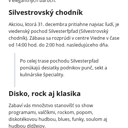
v elegantných baroch.
Silvestrovský chodník
Akciou, ktorá 31. decembra pritiahne najviac ľudí, je
viedenský pochod Silvesterfpfad (Silvestrovský
chodník). Zábava sa rozprúdi v centre Viedne v čase
od 14:00 hod. do 2:00 hod. nasledujúceho dňa.
Po celej trase pochodu Silvesterpfad
ponúkajú desiatky podnikov punč, sekt a
kulinárske špeciality.
Disko, rock aj klasika
Zabaví vás množstvo stanovíšť so show
programami, valčíkmi, rockom, popom,
diskotékovou hudbou, blues, funky, soulom aj
hudbou dídžejov.