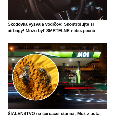
Škodovka vyzvala vodičov: Skontrolujte si
airbagy! Môžu byť SMRTEĽNE nebezpečné
ŠIALENSTVO na čerpacej stanici: Muž z auta