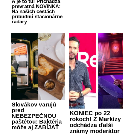
A je to tu! Prichádza
prevratná NOVINKA:
Na našich cestách
pribudnú stacionárne
radary
Slovákov varujú
pred
KONIEC po 22
NEBEZPEČNOU
rokoch! Z Markízy
paštétou: Baktéria
odchádza ďalší
môže aj ZABÍJAŤ
známy moderátor