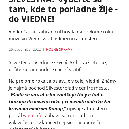
tam, kde to poriadne žije -
do VIEDNE!
Viedenčania i zahraniční hostia na prelome roka
môžu vo Viedni zažiť jedinečnú atmosféru.
29. december 2022
RÔZNE
SPRÁVY
Silvester vo Viedni je skvelý. Ak ho zažijete raz,
určite sa tam budete chcieť vrátiť.
Na prelome roka sa oslavuje v celej Viedni. Známy
je najmä pochod Silvesterpfad v centre mesta.
„
Všade sa vo vzduchu vznášajú tóny a ľudia
tancujú do nového roka pri melódii valčíka Na
krásnom modrom Dunaji,
“ opisuje atmosféru
portál
wien.info
. Zábava sa rozprúdi na
galavečeroch v koncertnej sieni, v opere či