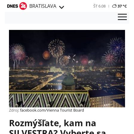
BRATISLAVA
ŠT 6.08
37 °C
Zdroj:
facebook.com/Vienna Tourist Board
Rozmýšľate, kam na
SILVESTRA? Vyberte sa