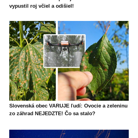
vypustil roj včiel a odišiel!
Slovenská obec VARUJE ľudí: Ovocie a zeleninu
zo záhrad NEJEDZTE! Čo sa stalo?