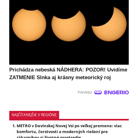
Prichádza nebeská NÁDHERA: POZOR! Uvidíme
ZATMENIE Slnka aj krásny meteorický roj
NAJČÍTANEJŠIE V REGIÓNE
METRO v Devínskej Novej Vsi po veľkej premene: viac
komfortu, čerstvosti a moderných riešení pre
zákazníkov aj životné prostredie