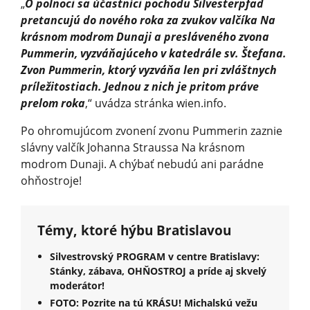
„
O polnoci sa účastníci pochodu Silvesterpfad
pretancujú do nového roka za zvukov valčíka Na
krásnom modrom Dunaji a presláveného zvona
Pummerin, vyzváňajúceho v katedrále sv. Štefana.
Zvon Pummerin, ktorý vyzváňa len pri zvláštnych
príležitostiach. Jednou z nich je pritom práve
prelom roka
,“ uvádza stránka wien.info.
Po ohromujúcom zvonení zvonu Pummerin zaznie
slávny valčík Johanna Straussa Na krásnom
modrom Dunaji. A chýbať nebudú ani parádne
ohňostroje!
Témy, ktoré hýbu Bratislavou
Silvestrovský PROGRAM v centre Bratislavy:
Stánky, zábava, OHŇOSTROJ a príde aj skvelý
moderátor!
FOTO: Pozrite na tú KRÁSU! Michalskú vežu