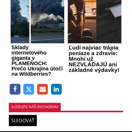
Sklady
Ľudí najviac trápia
internetového
peniaze a zdravie:
giganta v
Mnohí už
PLAMEŇOCH:
NEZVLÁDAJÚ ani
Prečo Ukrajina útočí
základné výdavky!
na Wildberries?
SLEDUJTE NÁŠ INSTAGRAM
SLEDOVAŤ