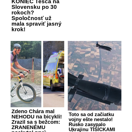
KONIEC Tesca na
Slovensku po 30
rokoch?
Spoločnosť už
mala spraviť jasný
krok!
Zdeno Chára mal
Toto sa od začiatku
NEHODU na bicykli!
vojny ešte nestalo!
Zrazil sa s bežcom:
Rusko zasypalo
ZRANENÉMU
Ukrajinu TISÍCKAMI