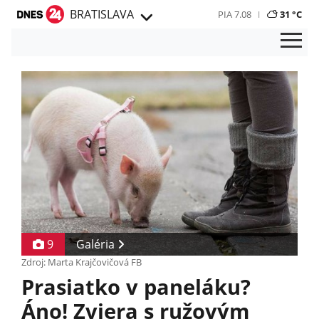
BRATISLAVA
PIA 7.08
31 °C
9
Galéria
Zdroj: Marta Krajčovičová FB
Prasiatko v paneláku?
Áno! Zviera s ružovým