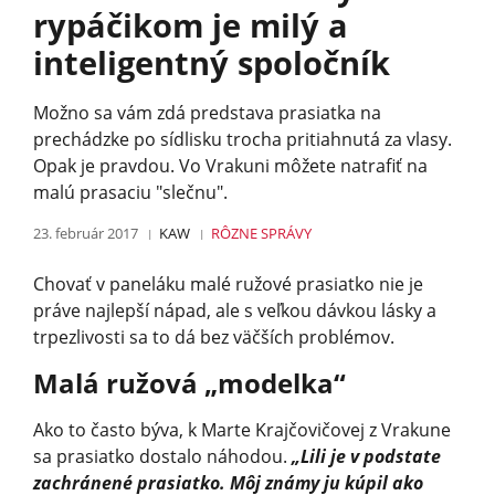
rypáčikom je milý a
inteligentný spoločník
Možno sa vám zdá predstava prasiatka na
prechádzke po sídlisku trocha pritiahnutá za vlasy.
Opak je pravdou. Vo Vrakuni môžete natrafiť na
malú prasaciu "slečnu".
23. február 2017
KAW
RÔZNE
SPRÁVY
Chovať v paneláku malé ružové prasiatko nie je
práve najlepší nápad, ale s veľkou dávkou lásky a
trpezlivosti sa to dá bez väčších problémov.
Malá ružová „modelka“
Ako to často býva, k Marte Krajčovičovej z Vrakune
sa prasiatko dostalo náhodou.
„Lili je v podstate
zachránené prasiatko. Môj známy ju kúpil ako