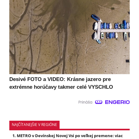
Desivé FOTO a VIDEO: Krásne jazero pre
extrémne horúčavy takmer celé VYSCHLO
NAJČÍTANEJŠIE V REGIÓNE
METRO v Devínskej Novej Vsi po veľkej premene: viac