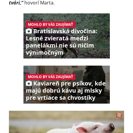
tvári,“
hovorí Marta.
MOHLO BY VÁS ZAUJÍMAŤ
Bratislavská divočina:
Lesné zvieratá medzi
panelákmi nie sú ničím
výnimočným
MOHLO BY VÁS ZAUJÍMAŤ
Kaviareň pre psíkov, kde
majú dobrú kávu aj mlsky
pre vrtiace sa chvostíky