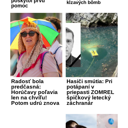
poskytol prvú
kĺzavých bômb
pomoc
Radosť bola
Hasiči smútia: Pri
predčasná:
potápaní v
Horúčavy poľavia
priepasti ZOMREL
len na chvíľu!
špičkový letecký
Potom udrú znova
záchranár