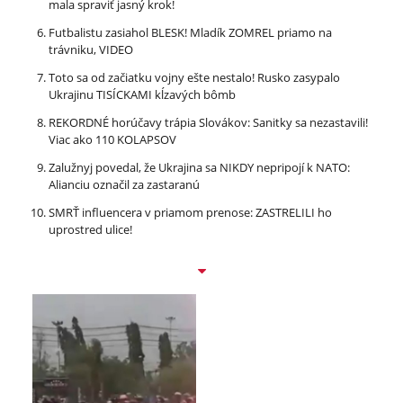
mala spraviť jasný krok!
Futbalistu zasiahol BLESK! Mladík ZOMREL priamo na
trávniku, VIDEO
Toto sa od začiatku vojny ešte nestalo! Rusko zasypalo
Ukrajinu TISÍCKAMI kĺzavých bômb
REKORDNÉ horúčavy trápia Slovákov: Sanitky sa nezastavili!
Viac ako 110 KOLAPSOV
Zalužnyj povedal, že Ukrajina sa NIKDY nepripojí k NATO:
Alianciu označil za zastaranú
SMRŤ influencera v priamom prenose: ZASTRELILI ho
uprostred ulice!