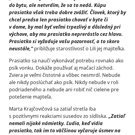
do bytu, ale netvrdím, že sa to nedá. Kúpu
prasiatka však treba dobre zvážiť. Človek, ktorý by
chcel predsa len prasiatko chovať v byte či
v dome, by mal byť veľmi trpezlivý a dôsledný pri
výchove, aby mu prasiatko neprerástlo cez hlavu.
Prasiatko si vyžaduje vašu pozornosť, a to skoro
neustále,“
približuje starostlivosť o Lili jej majiteľka.
Prasiatko sa naučí vykonávať potrebu rovnako ako
psík vonku. Dokáže používať aj mačací záchod.
Zviera je veľmi čistotné a vôbec nesmrdí. Nebude
ale nikdy poslúchať ako psík. Nikdy nebude v roli
podriadeného a nebude ani robiť nič cielene pre
potešenie majiteľa.
Marta Krajčovičová sa zatiaľ stretla iba
s pozitívnymi reakciami susedov zo sídliska.
„Zatiaľ
nemali nijaké námietky. Ľudia, keď vidia
prasiatko, tak im to väčšinou vyčaruje úsmev na