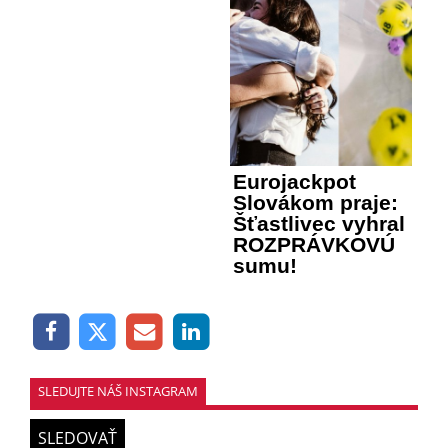
Eurojackpot
Slovákom praje:
Šťastlivec vyhral
ROZPRÁVKOVÚ
sumu!
SLEDUJTE NÁŠ INSTAGRAM
SLEDOVAŤ