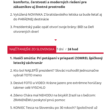
komfortu, čerstvosti a moderných riešení pre
zákazníkov aj životné prostredie
Vytúžená NOVINKA: Z bratislavského letiska sa bude lietať aj
do PARÁDNEJ destinácie
Prezidentský palác opäť otvorí svoje brány: Blíži sa Deň
otvorených dverí
NAJČÍTANEJŠIE ZO SLOVENSKA
7 dní
24 hod
Hasiči smútia: Pri potápaní v priepasti ZOMREL špičkový
letecký záchranár
Kto bol NAJLEPŠÍ prezident? Slováci rozhodli! Jednoznačne
vybrali TOTO meno
Desivé FOTO a VIDEO: Krásne jazero pre extrémne horúčavy
takmer celé VYSCHLO
Zdeno Chára mal NEHODU na bicykli! Zrazil sa s bežcom:
ZRANENÉMU poskytol prvú pomoc
KONIEC Tesca na Slovensku po 30 rokoch? Spoločnosť už