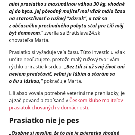
mini prasiatko s maximálnou váhou 30 kg, vhodné
aj do bytu. Jej pôvodný majiteľ mal však málo času
na starostlivosť o ružový "zázrak“, a tak sa
z občasného prechodného pobytu stal pre Lili môj
byt domovom,"
zverila sa Bratislava24.sk
chovateľka Marta.
Prasiatko si vyžaduje veľa času. Túto investíciu však
určite neoľutujete, pretože malý ružový tvor vám
rýchlo prirastie k srdcu.
„Bez Lili si už svoj život ani
neviem predstaviť, veľmi ju ľúbim a starám sa
o ňu s láskou,“
pokračuje Marta.
Lili absolvovala potrebné veterinárne prehliadky, je
aj začipovaná a zapísaná v
Českom klube majiteľov
prasiatok chovaných v domácnosti
.
Prasiatko nie je pes
„Osobne si myslím, že to nie je zvieratko vhodné