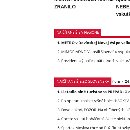
ZRANILO
NEBE
vskut
NAJČÍTANEJŠIE V REGIÓNE
METRO v Devínskej Novej Vsi po veľk
MIMORIADNE: V areáli Slovnaftu vypuko
Prezidentský palác opäť otvorí svoje brá
NAJČÍTANEJŠIE ZO SLOVENSKA
7 dní
24
Lietadlo plné turistov sa PREPADLO 
Po operácii mala strašné bolesti: ŠOK! V
Dovolenkári, POZOR! Na obľúbených pl
Chcete sa stať boháčom? Ak ste niektor
Spartak Moskva chce od Ružičku stovky