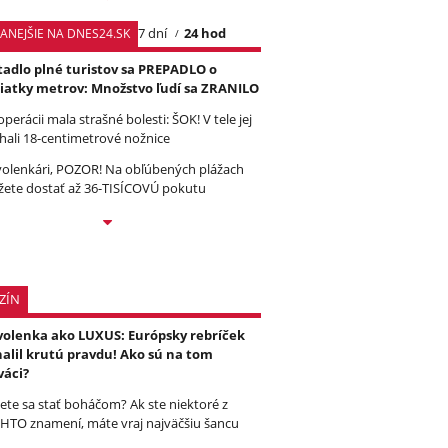
7 dní
24 hod
TANEJŠIE NA DNES24.SK
tadlo plné turistov sa PREPADLO o
iatky metrov: Množstvo ľudí sa ZRANILO
operácii mala strašné bolesti: ŠOK! V tele jej
hali 18-centimetrové nožnice
olenkári, POZOR! Na obľúbených plážach
ete dostať až 36-TISÍCOVÚ pokutu
ZÍN
olenka ako LUXUS: Európsky rebríček
alil krutú pravdu! Ako sú na tom
váci?
ete sa stať boháčom? Ak ste niektoré z
HTO znamení, máte vraj najväčšiu šancu