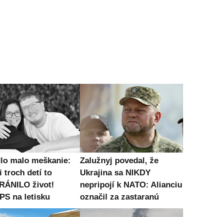
dlo malo meškanie:
Zalužnyj povedal, že
 troch detí to
Ukrajina sa NIKDY
ÁNILO život!
nepripojí k NATO: Alianciu
S na letisku
označil za zastaranú