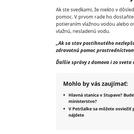
Ak ste svedkami, že niekto v dôsle
pomoc. V prvom rade ho dostaňte d
potieraním vlažnou vodou alebo o
vlažnú, nesladenú vodu.
„Ak sa stav postihnutého nezlepš
zdravotnú pomoc prostredníctvom 
Ďalšie správy z domova i zo sveta
Mohlo by vás zaujímať:
Hlavná stanica v Stupave? Bude
ministerstvo?
V Petržalke sa môžete osviežiť 
nájdete