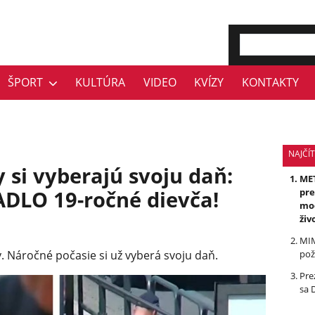
ŠPORT
KULTÚRA
VIDEO
KVÍZY
KONTAKTY
NAJČÍT
si vyberajú svoju daň:
MET
DLO 19-ročné dievča!
pre
mod
živ
MIM
. Náročné počasie si už vyberá svoju daň.
pož
Pre
sa 