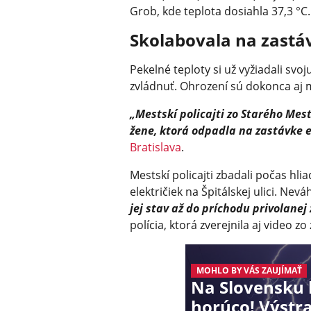
Grob, kde teplota dosiahla 37,3 °C.
Skolabovala na zastá
Pekelné teploty si už vyžiadali sv
zvládnuť. Ohrození sú dokonca aj m
„Mestskí policajti zo Starého Mes
žene, ktorá odpadla na zastávke e
Bratislava
.
Mestskí policajti zbadali počas hl
električiek na Špitálskej ulici. Nevá
jej stav až do príchodu privolanej
polícia, ktorá zverejnila aj video zo
MOHLO BY VÁS ZAUJÍMAŤ
Na Slovensku
horúco! Výst