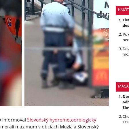
NAJČÍ
Lie
des
Po 
nec
Dov
môž
MAGA
Dov
odh
Slo
Chc
o informoval
Slovenský hydrometeorologický
TÝC
namerali maximum v obciach Mužla a Slovenský