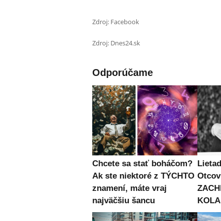
Zdroj: Facebook
Zdroj: Dnes24.sk
Odporúčame
Chcete sa stať boháčom?
Lieta
Ak ste niektoré z TÝCHTO
Otcovi
znamení, máte vraj
ZACHR
najväčšiu šancu
KOLAP