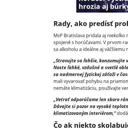
hrozia aj búr
Rady, ako predísť p
MsP Bratislava pridala aj niekoľko
spojené s horúčavami. V prvom rad
sa alkoholu a ideálne aj väčšiemu
„Stravujte sa ľahšie, konzumujte 
Noste ľahké, vzdušné a svetlé obl
sa nadmernej fyzickej záťaži v ča
mali vyvarovať pohybu na priamom
nemáte klimatizáciu, používajte ven
„Vetrať odporúčame len skoro ráno
Dávajte si pozor na vysoké teplot
klimatizovaným interiérom,“
dodáv
Čo ak niekto skolabuj