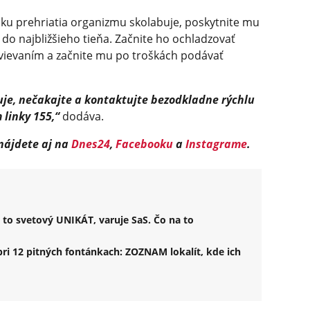
dku prehriatia organizmu skolabuje, poskytnite mu
o najbližšieho tieňa. Začnite ho ochladzovať
vievaním a začnite mu po troškách podávať
uje, nečakajte a kontaktujte bezodkladne rýchlu
linky 155,“
dodáva.
 nájdete aj na
Dnes24
,
Facebooku
a
Instagrame
.
 to svetový UNIKÁT, varuje SaS. Čo na to
pri 12 pitných fontánkach: ZOZNAM lokalít, kde ich