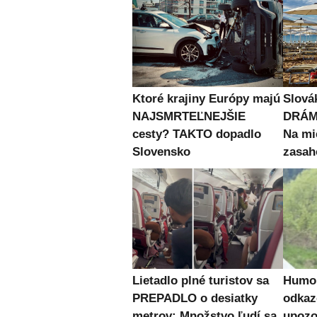
Ktoré krajiny Európy majú
Slová
NAJSMRTEĽNEJŠIE
DRÁMU
cesty? TAKTO dopadlo
Na mi
Slovensko
zasah
Lietadlo plné turistov sa
Humor
PREPADLO o desiatky
odkaz
metrov: Množstvo ľudí sa
upozo