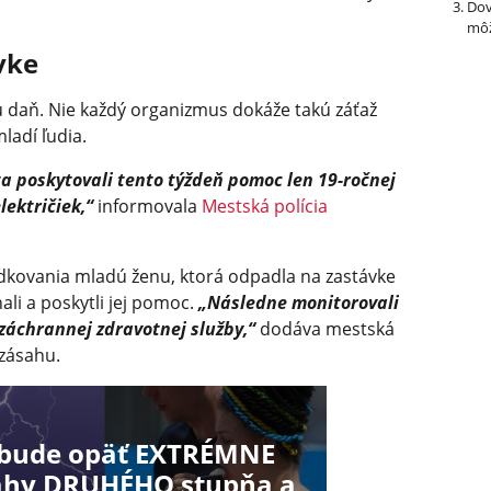
Dov
môž
vke
oju daň. Nie každý organizmus dokáže takú záťaž
ladí ľudia.
ta poskytovali tento týždeň pomoc len 19-ročnej
lektričiek,“
informovala
Mestská polícia
iadkovania mladú ženu, ktorá odpadla na zastávke
hali a poskytli jej pomoc.
„Následne monitorovali
 záchrannej zdravotnej služby,“
dodáva mestská
 zásahu.
 bude opäť EXTRÉMNE
rahy DRUHÉHO stupňa a