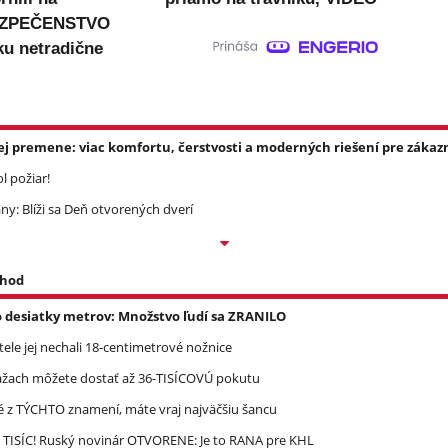
ZPEČENSTVO
ku netradične
ej premene: viac komfortu, čerstvosti a moderných riešení pre zákazn
l požiar!
ny: Blíži sa Deň otvorených dverí
 hod
o desiatky metrov: Množstvo ľudí sa ZRANILO
 tele jej nechali 18-centimetrové nožnice
ážach môžete dostať až 36-TISÍCOVÚ pokutu
é z TÝCHTO znamení, máte vraj najväčšiu šancu
 TISÍC! Ruský novinár OTVORENE: Je to RANA pre KHL