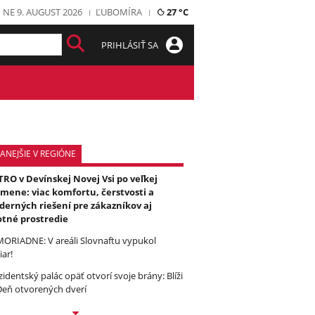
NE 9. AUGUST 2026
ĽUBOMÍRA
27 °C
PRIHLÁSIŤ SA
ANEJŠIE V REGIÓNE
RO v Devínskej Novej Vsi po veľkej
mene: viac komfortu, čerstvosti a
erných riešení pre zákazníkov aj
otné prostredie
ORIADNE: V areáli Slovnaftu vypukol
iar!
zidentský palác opäť otvorí svoje brány: Blíži
Deň otvorených dverí