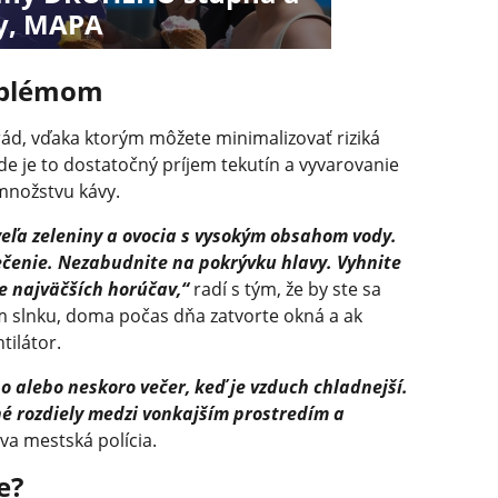
ky, MAPA
roblémom
 rád, vďaka ktorým môžete minimalizovať riziká
e je to dostatočný príjem tekutín a vyvarovanie
 množstvu kávy.
veľa zeleniny a ovocia s vysokým obsahom vody.
ečenie. Nezabudnite na pokrývku hlavy. Vyhnite
se najväčších horúčav,“
radí s tým, že by ste sa
 slnku, doma počas dňa zatvorte okná a ak
tilátor.
 alebo neskoro večer, keď je vzduch chladnejší.
né rozdiely medzi vonkajším prostredím a
a mestská polícia.
e?