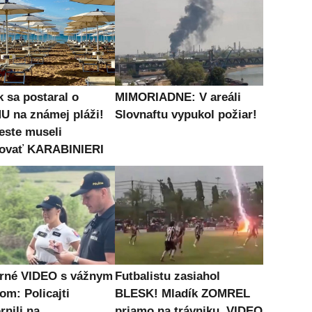
k sa postaral o
MIMORIADNE: V areáli
 na známej pláži!
Slovnaftu vypukol požiar!
este museli
ovať KARABINIERI
né VIDEO s vážnym
Futbalistu zasiahol
om: Policajti
BLESK! Mladík ZOMREL
rnili na
priamo na trávniku, VIDEO