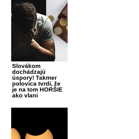
Slovákom
dochádzajú
úspory! Takmer
polovica tvrdí, že
je na tom HORŠIE
ako vlani