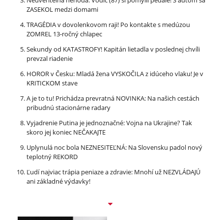
Neuveriteľná nehoda: Vodič (87) si pomýlil pedále! S autom sa
ZASEKOL medzi domami
TRAGÉDIA v dovolenkovom raji! Po kontakte s medúzou
ZOMREL 13-ročný chlapec
Sekundy od KATASTROFY! Kapitán lietadla v poslednej chvíli
prevzal riadenie
HOROR v Česku: Mladá žena VYSKOČILA z idúceho vlaku! Je v
KRITICKOM stave
A je to tu! Prichádza prevratná NOVINKA: Na našich cestách
pribudnú stacionárne radary
Vyjadrenie Putina je jednoznačné: Vojna na Ukrajine? Tak
skoro jej koniec NEČAKAJTE
Uplynulá noc bola NEZNESITEĽNÁ: Na Slovensku padol nový
teplotný REKORD
Ľudí najviac trápia peniaze a zdravie: Mnohí už NEZVLÁDAJÚ
ani základné výdavky!