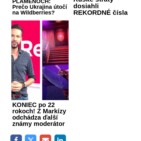
PLAMEŇOCH:
dosiahli
Prečo Ukrajina útočí
REKORDNÉ čísla
na Wildberries?
KONIEC po 22
rokoch! Z Markízy
odchádza ďalší
známy moderátor