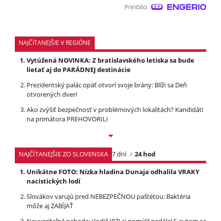
NAJČÍTANEJŠIE V REGIÓNE
Vytúžená NOVINKA: Z bratislavského letiska sa bude
lietať aj do PARÁDNEJ destinácie
Prezidentský palác opäť otvorí svoje brány: Blíži sa Deň
otvorených dverí
Ako zvýšiť bezpečnosť v problémových lokalitách? Kandidáti
na primátora PREHOVORILI
NAJČÍTANEJŠIE ZO SLOVENSKA
7 dní
24 hod
Unikátne FOTO: Nízka hladina Dunaja odhalila VRAKY
nacistických lodí
Slovákov varujú pred NEBEZPEČNOU paštétou: Baktéria
môže aj ZABÍJAŤ