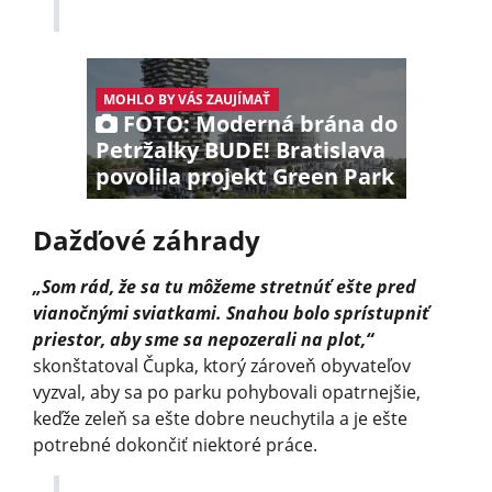
MOHLO BY VÁS ZAUJÍMAŤ
FOTO: Moderná brána do
Petržalky BUDE! Bratislava
povolila projekt Green Park
Dažďové záhrady
„Som rád, že sa tu môžeme stretnúť ešte pred
vianočnými sviatkami. Snahou bolo sprístupniť
priestor, aby sme sa nepozerali na plot,“
skonštatoval Čupka, ktorý zároveň obyvateľov
vyzval, aby sa po parku pohybovali opatrnejšie,
keďže zeleň sa ešte dobre neuchytila a je ešte
potrebné dokončiť niektoré práce.