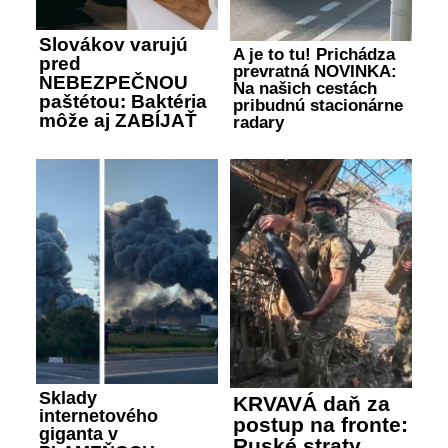
Slovákov varujú
A je to tu! Prichádza
pred
prevratná NOVINKA:
NEBEZPEČNOU
Na našich cestách
paštétou: Baktéria
pribudnú stacionárne
môže aj ZABÍJAŤ
radary
Sklady
KRVAVÁ daň za
internetového
postup na fronte:
giganta v
Ruské straty