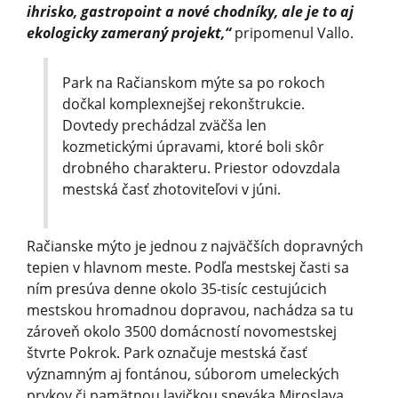
ihrisko, gastropoint a nové chodníky, ale je to aj
ekologicky zameraný projekt,“
pripomenul Vallo.
Park na Račianskom mýte sa po rokoch
dočkal komplexnejšej rekonštrukcie.
Dovtedy prechádzal zväčša len
kozmetickými úpravami, ktoré boli skôr
drobného charakteru. Priestor odovzdala
mestská časť zhotoviteľovi v júni.
Račianske mýto je jednou z najväčších dopravných
tepien v hlavnom meste. Podľa mestskej časti sa
ním presúva denne okolo 35-tisíc cestujúcich
mestskou hromadnou dopravou, nachádza sa tu
zároveň okolo 3500 domácností novomestskej
štvrte Pokrok. Park označuje mestská časť
významným aj fontánou, súborom umeleckých
prvkov či pamätnou lavičkou speváka Miroslava