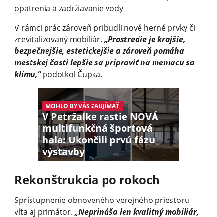
opatrenia a zadržiavanie vody.
V rámci prác zároveň pribudli nové herné prvky či
zrevitalizovaný mobiliár.
„Prostredie je krajšie,
bezpečnejšie, estetickejšie a zároveň pomáha
mestskej časti lepšie sa pripraviť na meniacu sa
klímu,“
podotkol Čupka.
MOHLO BY VÁS ZAUJÍMAŤ
V Petržalke rastie NOVÁ
multifunkčná športová
hala: Ukončili prvú fázu
výstavby
Rekonštrukcia po rokoch
Sprístupnenie obnoveného verejného priestoru
víta aj primátor.
„Neprináša len kvalitný mobiliár,