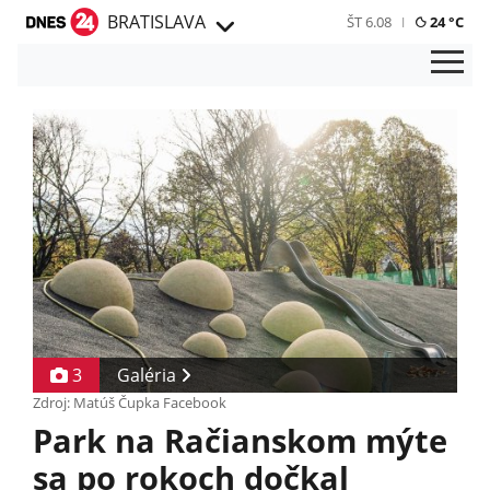
BRATISLAVA
ŠT 6.08
24 °C
3
Galéria
Zdroj: Matúš Čupka Facebook
Park na Račianskom mýte
sa po rokoch dočkal