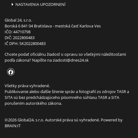
NASTAVENIA UPOZORNENÍ
Global 24, s.r.o.
Borská 6 841 04 Bratislava - mestská časť Karlova Ves
IČO: 44710798
DIČ: 2022800483
IČ DPH: SK2022800483
Chcete podať oficiálnu žiadosť o opravu so všetkými náležitosťami
podľa zákona? Napíšte na
ziadosti@dnes24.sk
Všetky práva vyhradené.
Publikovanie alebo ďalšie šírenie správ a fotografií zo zdrojov TASR a
SITA sú bez predchádzajúceho písomného súhlasu TASR a SITA
porušením autorského zákona.
©2026 Global24, s.r.o. Autorské práva sú vyhradené. Powered by
BRAIN:IT