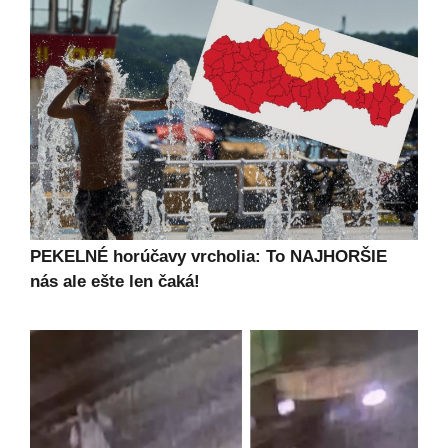
PEKELNÉ horúčavy vrcholia: To NAJHORŠIE
nás ale ešte len čaká!