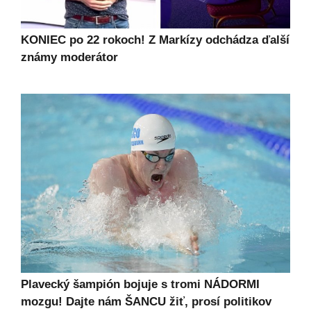
KONIEC po 22 rokoch! Z Markízy odchádza ďalší
známy moderátor
Plavecký šampión bojuje s tromi NÁDORMI
mozgu! Dajte nám ŠANCU žiť, prosí politikov