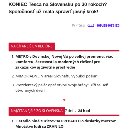
KONIEC Tesca na Slovensku po 30 rokoch?
Spoločnosť už mala spraviť jasný krok!
NAJČÍTANEJŠIE V REGIÓNE
METRO v Devínskej Novej Vsi po veľkej premene: viac
komfortu, čerstvosti a moderných riešení pre
zákazníkov aj životné prostredie
MIMORIADNE: V areáli Slovnaftu vypukol požiar!
Prezidentský palác opäť otvorí svoje brány: Blíži sa Deň
otvorených dverí
NAJČÍTANEJŠIE ZO SLOVENSKA
7 dní
24 hod
Lietadlo plné turistov sa PREPADLO o desiatky metrov:
Množstvo ľudí sa ZRANILO