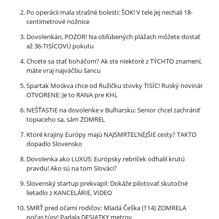
Po operácii mala strašné bolesti: ŠOK! V tele jej nechali 18-
centimetrové nožnice
Dovolenkári, POZOR! Na obľúbených plážach môžete dostať
až 36-TISÍCOVÚ pokutu
Chcete sa stať boháčom? Ak ste niektoré z TÝCHTO znamení,
máte vraj najväčšiu šancu
Spartak Moskva chce od Ružičku stovky TISÍC! Ruský novinár
OTVORENE: Je to RANA pre KHL
NEŠŤASTIE na dovolenke v Bulharsku: Senior chcel zachrániť
topiaceho sa, sám ZOMREL
Ktoré krajiny Európy majú NAJSMRTEĽNEJŠIE cesty? TAKTO
dopadlo Slovensko
Dovolenka ako LUXUS: Európsky rebríček odhalil krutú
pravdu! Ako sú na tom Slováci?
Slovenský startup prekvapil: Dokáže pilotovať skutočné
lietadlo z KANCELÁRIE, VIDEO
SMRŤ pred očami rodičov: Mladá Češka (†14) ZOMRELA
počas túry! Padala DESIATKY metrov