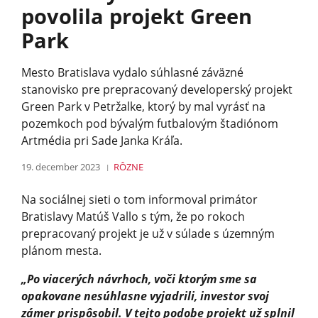
povolila projekt Green
Park
Mesto Bratislava vydalo súhlasné záväzné
stanovisko pre prepracovaný developerský projekt
Green Park v Petržalke, ktorý by mal vyrásť na
pozemkoch pod bývalým futbalovým štadiónom
Artmédia pri Sade Janka Kráľa.
19. december 2023
RÔZNE
Na sociálnej sieti o tom informoval primátor
Bratislavy Matúš Vallo s tým, že po rokoch
prepracovaný projekt je už v súlade s územným
plánom mesta.
„Po viacerých návrhoch, voči ktorým sme sa
opakovane nesúhlasne vyjadrili, investor svoj
zámer prispôsobil. V tejto podobe projekt už splnil