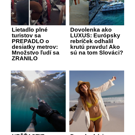
Lietadlo plné
Dovolenka ako
turistov sa
LUXUS: Európsky
PREPADLO o
rebríček odhalil
desiatky metrov:
krutú pravdu! Ako
Množstvo ľudí sa
sú na tom Slováci?
ZRANILO