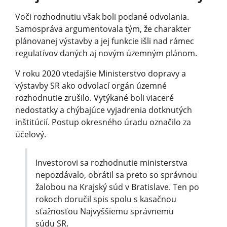
Voči rozhodnutiu však boli podané odvolania.
Samospráva argumentovala tým, že charakter
plánovanej výstavby a jej funkcie išli nad rámec
regulatívov daných aj novým územným plánom.
V roku 2020 vtedajšie Ministerstvo dopravy a
výstavby SR ako odvolací orgán územné
rozhodnutie zrušilo. Vytýkané boli viaceré
nedostatky a chýbajúce vyjadrenia dotknutých
inštitúcií. Postup okresného úradu označilo za
účelový.
Investorovi sa rozhodnutie ministerstva
nepozdávalo, obrátil sa preto so správnou
žalobou na Krajský súd v Bratislave. Ten po
rokoch doručil spis spolu s kasačnou
sťažnosťou Najvyššiemu správnemu
súdu SR.