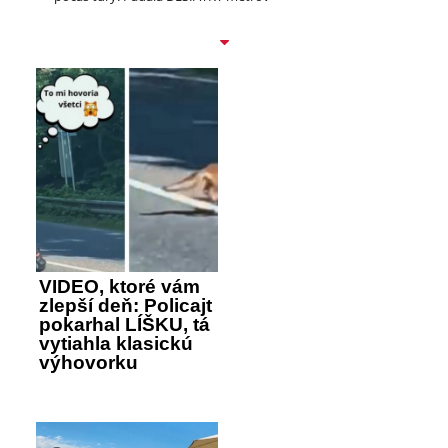
VIDEO, ktoré vám
zlepší deň: Policajt
pokarhal LÍŠKU, tá
vytiahla klasickú
výhovorku