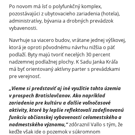
Po novom má ísť o polyfunkčný komplex,
pozostávajúci z ubytovacieho zariadenia (hotela),
administratívy, bývania a drobných prevádzok
vybavenosti.
Navrhuje sa viacero budov, vrátane jednej výškovej,
ktorá je oproti pôvodnému návrhu nižšia o päť
podlaží. Byty majú tvoriť necelých 30 percent
nadzemnej podlažnej plochy. K Sadu Janka Kráľa
má byť orientovaný aktívny parter s prevádzkami
pre verejnosť.
„Vieme si predstaviť aj iné využitie tohto územia
v prospech Bratislavčanov. Ako napríklad
zariadenia pre kultúru a ďalšie voľnočasové
aktivity, ktoré by lepšie reflektovali zadefinovanú
funkciu občianskej vybavenosti celomestského a
nadmestského významu,“
zdôraznil Vallo s tým, že
keďže však ide o pozemok v súkromnom