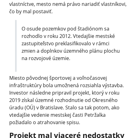
vlastníctve, mesto nemá právo nariadiť vlastníkovi,
čo by mal postaviť.
O osude pozemkov pod štadiónom sa
rozhodlo v roku 2012. Vtedajšie mestské
zastupiteľstvo preklasifikovalo v rámci
zmien a doplnkov územného plánu plochu
na rozvojové územie.
Miesto pôvodnej športovej a voľnočasovej
infraštruktúry bola umožnená rozsiahla výstavba.
Investor následne pripravil projekt, ktorý v roku
2019 získal územné rozhodnutie od Okresného
úradu (OÚ) v Bratislave. Stalo sa tak potom, ako
vtedajšie vedenie mestskej časti Petržalka
požiadalo o atrahovanie spi­su.
Projekt mal viaceré nedostatky