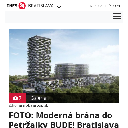
BRATISLAVA
NE 9.08
27 °C
7
Galéria
Zdroj:
grafobalgroup.sk
FOTO: Moderná brána do
Petržalky BUDE! Bratislava