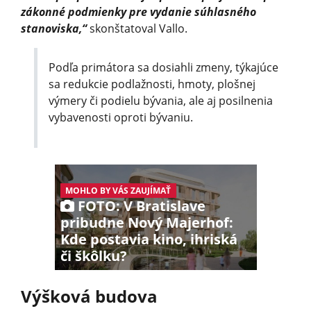
zákonné podmienky pre vydanie súhlasného
stanoviska,“
skonštatoval Vallo.
Podľa primátora sa dosiahli zmeny, týkajúce
sa redukcie podlažnosti, hmoty, plošnej
výmery či podielu bývania, ale aj posilnenia
vybavenosti oproti bývaniu.
MOHLO BY VÁS ZAUJÍMAŤ
FOTO: V Bratislave
pribudne Nový Majerhof:
Kde postavia kino, ihriská
či škôlku?
Výšková budova