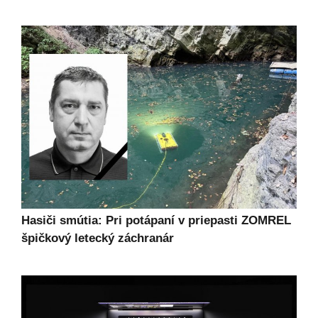
Hasiči smútia: Pri potápaní v priepasti ZOMREL
špičkový letecký záchranár