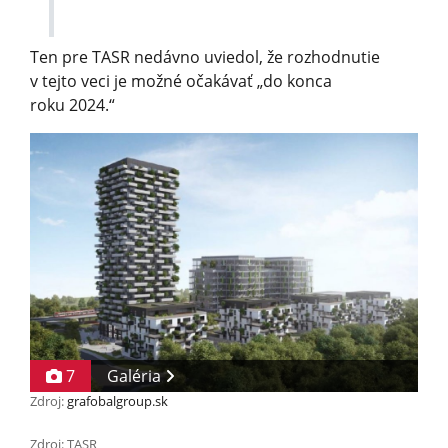
Ten pre TASR nedávno uviedol, že rozhodnutie
v tejto veci je možné očakávať „do konca
roku 2024.“
7
Galéria
Zdroj:
grafobalgroup.sk
Zdroj: TASR