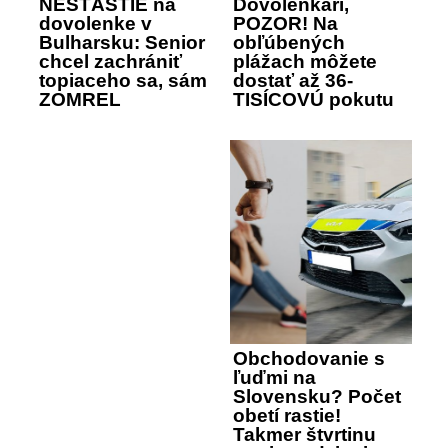
NEŠŤASTIE na
Dovolenkári,
dovolenke v
POZOR! Na
Bulharsku: Senior
obľúbených
chcel zachrániť
plážach môžete
topiaceho sa, sám
dostať až 36-
ZOMREL
TISÍCOVÚ pokutu
Obchodovanie s
ľuďmi na
Slovensku? Počet
obetí rastie!
Takmer štvrtinu