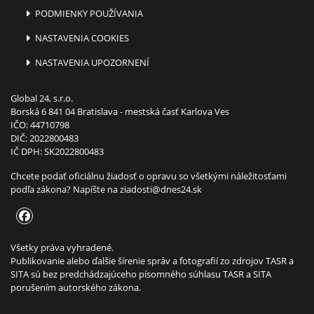
PODMIENKY POUŽÍVANIA
NASTAVENIA COOKIES
NASTAVENIA UPOZORNENÍ
Global 24, s.r.o.
Borská 6 841 04 Bratislava - mestská časť Karlova Ves
IČO: 44710798
DIČ: 2022800483
IČ DPH: SK2022800483
Chcete podať oficiálnu žiadosť o opravu so všetkými náležitosťami
podľa zákona? Napíšte na
ziadosti@dnes24.sk
Všetky práva vyhradené.
Publikovanie alebo ďalšie šírenie správ a fotografií zo zdrojov TASR a
SITA sú bez predchádzajúceho písomného súhlasu TASR a SITA
porušením autorského zákona.