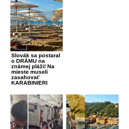
Slovák sa postaral
o DRÁMU na
známej pláži! Na
mieste museli
zasahovať
KARABINIERI