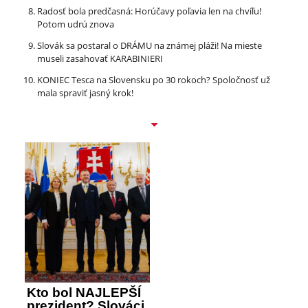
Radosť bola predčasná: Horúčavy poľavia len na chvíľu!
Potom udrú znova
Slovák sa postaral o DRÁMU na známej pláži! Na mieste
museli zasahovať KARABINIERI
KONIEC Tesca na Slovensku po 30 rokoch? Spoločnosť už
mala spraviť jasný krok!
Kto bol NAJLEPŠÍ
prezident? Slováci