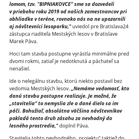
lomom, tzv. "BIPNIAKOVCE“ sme sa dozvedeli
v priebehu roku 2019 od našich zamestnancov pri
obhliadke v teréne, rovnako nás na ne upozornili
aj návštevníci lesoparku,"
uviedol pre Bratislava24
zástupca riaditeľa Mestských lesov v Bratislave
Marek Páva.
Hoci tam stavba postupne vyrástla minimálne pred
dvomi rokmi, zatiaľ je nedotknutá a páchateľ sa
nenašiel.
Ide o nelegálnu stavbu, ktorú niekto postavil bez
vedomia Mestských lesov.
„Nemáme vedomosť, kto
danú stavbu postupne realizuje. Je možné, že
„stavitelia“ to nemyslia zle a dané dielo sa im
páči. Bohužiaľ, absolútna väčšina návštevníkov
pokladá tento druh zásahu za nevhodný do
lesného prostredia,"
doplnil Páva.
Stavitelia tohto nevhodného „projektu“ taktiež do