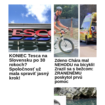
KONIEC Tesca na
Slovensku po 30
Zdeno Chára mal
rokoch?
NEHODU na bicykli!
Zrazil sa s bežcom:
Spoločnosť už
ZRANENÉMU
mala spraviť jasný
poskytol prvú
krok!
pomoc