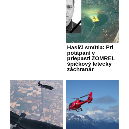
Hasiči smútia: Pri
potápaní v
priepasti ZOMREL
špičkový letecký
záchranár