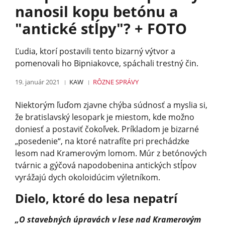
nanosil kopu betónu a
"antické stĺpy"? + FOTO
Ľudia, ktorí postavili tento bizarný výtvor a
pomenovali ho Bipniakovce, spáchali trestný čin.
19. január 2021
KAW
RÔZNE
SPRÁVY
Niektorým ľuďom zjavne chýba súdnosť a myslia si,
že bratislavský lesopark je miestom, kde možno
doniesť a postaviť čokoľvek. Príkladom je bizarné
„posedenie“, na ktoré natrafíte pri prechádzke
lesom nad Kramerovým lomom. Múr z betónových
tvárnic a gýčová napodobenina antických stĺpov
vyrážajú dych okoloidúcim výletníkom.
Dielo, ktoré do lesa nepatrí
„O stavebných úpravách v lese nad Kramerovým