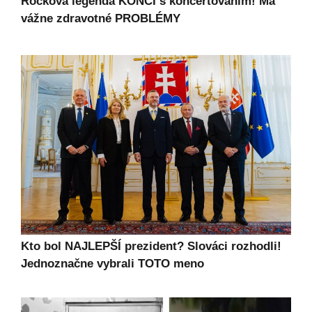
Rocková legenda KONČÍ s koncertovaním! Má
vážne zdravotné PROBLÉMY
Kto bol NAJLEPŠÍ prezident? Slováci rozhodli!
Jednoznačne vybrali TOTO meno