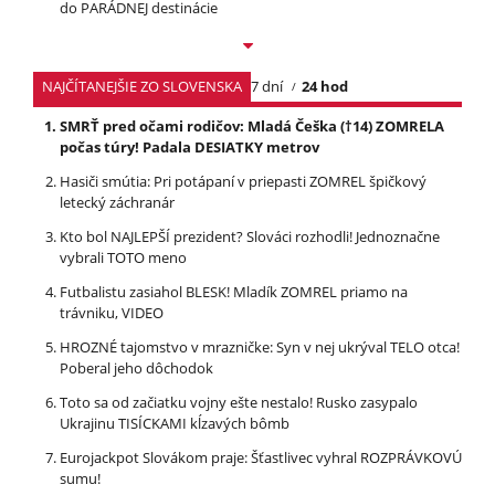
do PARÁDNEJ destinácie
NAJČÍTANEJŠIE ZO SLOVENSKA
7 dní
24 hod
SMRŤ pred očami rodičov: Mladá Češka (†14) ZOMRELA
počas túry! Padala DESIATKY metrov
Hasiči smútia: Pri potápaní v priepasti ZOMREL špičkový
letecký záchranár
Kto bol NAJLEPŠÍ prezident? Slováci rozhodli! Jednoznačne
vybrali TOTO meno
Futbalistu zasiahol BLESK! Mladík ZOMREL priamo na
trávniku, VIDEO
HROZNÉ tajomstvo v mrazničke: Syn v nej ukrýval TELO otca!
Poberal jeho dôchodok
Toto sa od začiatku vojny ešte nestalo! Rusko zasypalo
Ukrajinu TISÍCKAMI kĺzavých bômb
Eurojackpot Slovákom praje: Šťastlivec vyhral ROZPRÁVKOVÚ
sumu!