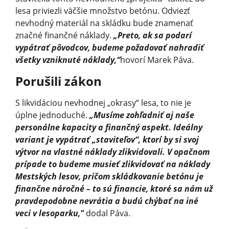
lesa priviezli väčšie množstvo betónu. Odviezť
nevhodný materiál na skládku bude znamenať
značné finančné náklady.
„Preto, ak sa podarí
vypátrať pôvodcov, budeme požadovať nahradiť
všetky vzniknuté náklady,“
hovorí Marek Páva.
Porušili zákon
S likvidáciou nevhodnej „okrasy“ lesa, to nie je
úplne jednoduché.
„Musíme zohľadniť aj naše
personálne kapacity a finančný aspekt. Ideálny
variant je vypátrať „staviteľov“, ktorí by si svoj
výtvor na vlastné náklady zlikvidovali. V opačnom
prípade to budeme musieť zlikvidovať na náklady
Mestských lesov, pričom skládkovanie betónu je
finančne náročné – to sú financie, ktoré sa nám už
pravdepodobne nevrátia a budú chýbať na iné
veci v lesoparku,"
dodal Páva.