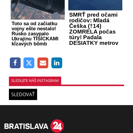
SMRŤ pred očami
rodičov: Mladá
Toto sa od začiatku
Češka (†14)
vojny ešte nestalo!
ZOMRELA počas
Rusko zasypalo
túry! Padala
Ukrajinu TISÍCKAMI
DESIATKY metrov
kĺzavých bômb
SLEDUJTE NÁŠ INSTAGRAM
SLEDOVAŤ