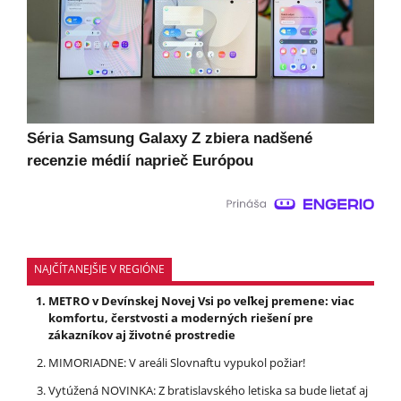
Séria Samsung Galaxy Z zbiera nadšené
recenzie médií naprieč Európou
NAJČÍTANEJŠIE V REGIÓNE
METRO v Devínskej Novej Vsi po veľkej premene: viac
komfortu, čerstvosti a moderných riešení pre
zákazníkov aj životné prostredie
MIMORIADNE: V areáli Slovnaftu vypukol požiar!
Vytúžená NOVINKA: Z bratislavského letiska sa bude lietať aj