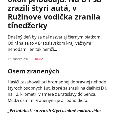
zrazili štyri autá, v
Ružinove vodička zranila
tínedžerky
Dnešný deň by sa dal nazvať aj čiernym piatkom.
Od rána sa to v Bratislavskom kraji vážnymi
nehodami len tak hemží...
16. marec 2018
KRIMI
Osem zranených
Hasiči zasahovali pri hromadnej dopravnej nehode
štyroch osobných áut, ktoré sa zrazili na diaľnici D1,
na 12. kilometri v smere z Bratislavy do Senca.
Medzi ôsmimi zranenými je aj jedno dieťa.
„Pri udalosti sa zrazili štyri osobné motorového