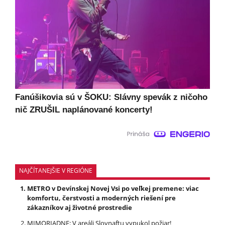
Fanúšikovia sú v ŠOKU: Slávny spevák z ničoho
nič ZRUŠIL naplánované koncerty!
NAJČÍTANEJŠIE V REGIÓNE
METRO v Devínskej Novej Vsi po veľkej premene: viac
komfortu, čerstvosti a moderných riešení pre
zákazníkov aj životné prostredie
MIMORIADNE: V areáli Slovnaftu vypukol požiar!