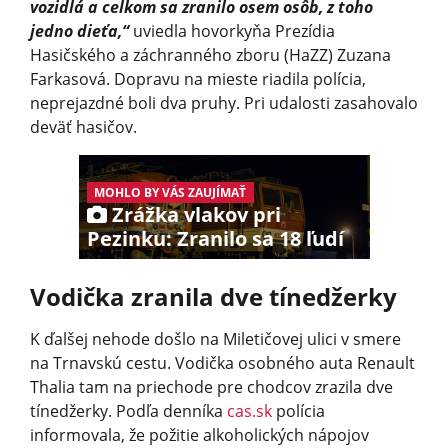
vozidlá a celkom sa zranilo osem osôb, z toho
jedno dieťa,“
uviedla hovorkyňa Prezídia
Hasičského a záchranného zboru (HaZZ) Zuzana
Farkasová. Dopravu na mieste riadila polícia,
neprejazdné boli dva pruhy. Pri udalosti zasahovalo
deväť hasičov.
MOHLO BY VÁS ZAUJÍMAŤ
Zrážka vlakov pri
Pezinku: Zranilo sa 18 ľudí
Vodička zranila dve tínedžerky
K ďalšej nehode došlo na Miletičovej ulici v smere
na Trnavskú cestu. Vodička osobného auta Renault
Thalia tam na priechode pre chodcov zrazila dve
tínedžerky. Podľa denníka
cas.sk
polícia
informovala, že požitie alkoholických nápojov