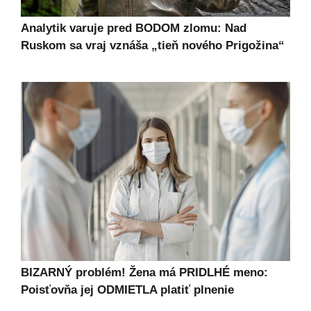
Analytik varuje pred BODOM zlomu: Nad
Ruskom sa vraj vznáša „tieň nového Prigožina“
BIZARNÝ problém! Žena má PRIDLHÉ meno:
Poisťovňa jej ODMIETLA platiť plnenie