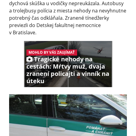
dychová skúška u vodičky nepreukázala. Autobusy
a trolejbusy polícia z miesta nehody na nevyhnutne
potrebný čas odkláňala. Zranené tínedžerky
previezli do Detskej fakultnej nemocnice
v Bratislave.
MOHLO BY VÁS ZAUJÍMAŤ
Tragické nehody na
cestách: Mŕtvy muž, dvaja
zranení policajti a vinník na
úteku