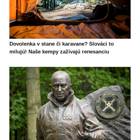
Dovolenka v stane či karavane? Slováci to
milujú! Naše kempy zažívajú renesanciu