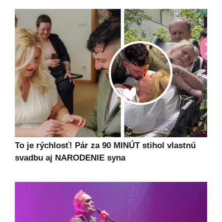
To je rýchlosť! Pár za 90 MINÚT stihol vlastnú
svadbu aj NARODENIE syna