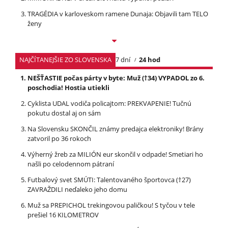
TRAGÉDIA v karloveskom ramene Dunaja: Objavili tam TELO
ženy
NAJČÍTANEJŠIE ZO SLOVENSKA
7 dní
24 hod
NEŠŤASTIE počas párty v byte: Muž (†34) VYPADOL zo 6.
poschodia! Hostia utiekli
Cyklista UDAL vodiča policajtom: PREKVAPENIE! Tučnú
pokutu dostal aj on sám
Na Slovensku SKONČIL známy predajca elektroniky! Brány
zatvoril po 36 rokoch
Výherný žreb za MILIÓN eur skončil v odpade! Smetiari ho
našli po celodennom pátraní
Futbalový svet SMÚTI: Talentovaného športovca (†27)
ZAVRAŽDILI neďaleko jeho domu
Muž sa PREPICHOL trekingovou paličkou! S tyčou v tele
prešiel 16 KILOMETROV