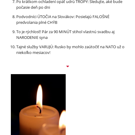
Po krátkom ochladení opäť udrú TRÓPY: Sledujte, aké bude
počasie deň po dni
Podvodníci ÚTOČIA na Slovákov: Posielajú FALOŠNÉ
predvolania plné CHÝB
To je rýchlosť! Pár za 90 MINÚT stihol vlastnú svadbu aj
NARODENIE syna
Tajné služby VARUJÚ: Rusko by mohlo zaútočiť na NATO už o
niekoľko mesiacov!