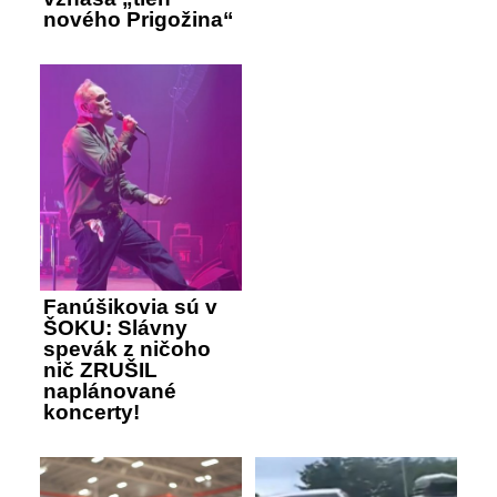
nového Prigožina“
Fanúšikovia sú v
ŠOKU: Slávny
spevák z ničoho
nič ZRUŠIL
naplánované
koncerty!