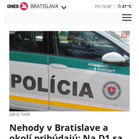
BRATISLAVA
PO 10.08
27 °C
Zdroj: TASR
Nehody v Bratislave a
okolí pribúdajú: Na D1 sa