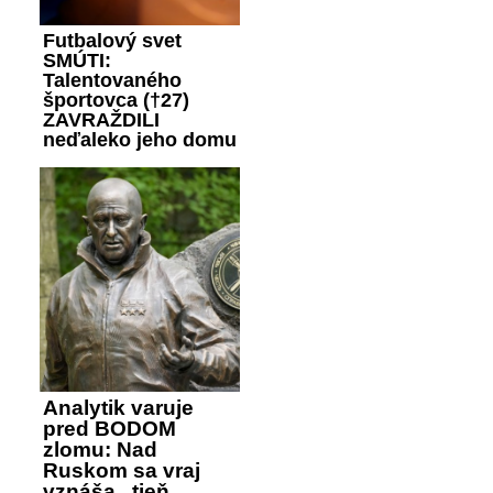
Futbalový svet
SMÚTI:
Talentovaného
športovca (†27)
ZAVRAŽDILI
neďaleko jeho domu
Analytik varuje
pred BODOM
zlomu: Nad
Ruskom sa vraj
vznáša „tieň