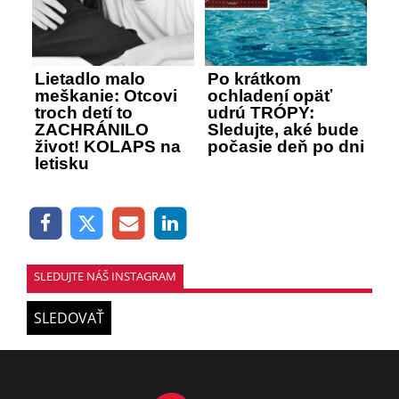
Lietadlo malo
Po krátkom
meškanie: Otcovi
ochladení opäť
troch detí to
udrú TRÓPY:
ZACHRÁNILO
Sledujte, aké bude
život! KOLAPS na
počasie deň po dni
letisku
SLEDUJTE NÁŠ INSTAGRAM
SLEDOVAŤ