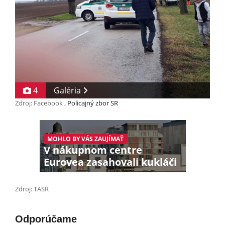
4
Galéria
Zdroj: Facebook ,
Policajný zbor SR
MOHLO BY VÁS ZAUJÍMAŤ
V nákupnom centre
Eurovea zasahovali kukláči
Zdroj: TASR
Odporúčame