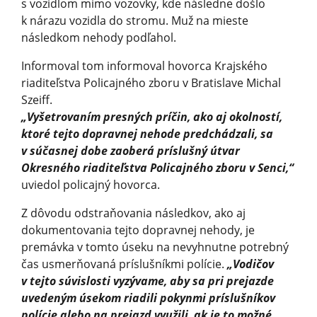
s vozidlom mimo vozovky, kde následne došlo
k nárazu vozidla do stromu. Muž na mieste
následkom nehody podľahol.
Informoval tom informoval hovorca Krajského
riaditeľstva Policajného zboru v Bratislave Michal
Szeiff.
„Vyšetrovaním presných príčin, ako aj okolností,
ktoré tejto dopravnej nehode predchádzali, sa
v súčasnej dobe zaoberá príslušný útvar
Okresného riaditeľstva Policajného zboru v Senci,“
uviedol policajný hovorca.
Z dôvodu odstraňovania následkov, ako aj
dokumentovania tejto dopravnej nehody, je
premávka v tomto úseku na nevyhnutne potrebný
čas usmerňovaná príslušníkmi polície.
„Vodičov
v tejto súvislosti vyzývame, aby sa pri prejazde
uvedeným úsekom riadili pokynmi príslušníkov
polície alebo na prejazd využili, ak je to možné,