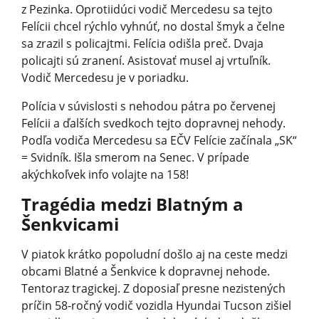
z Pezinka. Oprotiidúci vodič Mercedesu sa tejto
Felícii chcel rýchlo vyhnúť, no dostal šmyk a čelne
sa zrazil s policajtmi. Felícia odišla preč. Dvaja
policajti sú zranení. Asistovať musel aj vrtuľník.
Vodič Mercedesu je v poriadku.
Polícia v súvislosti s nehodou pátra po červenej
Felícii a ďalších svedkoch tejto dopravnej nehody.
Podľa vodiča Mercedesu sa EČV Felície začínala „SK“
= Svidník. Išla smerom na Senec. V prípade
akýchkoľvek info volajte na 158!
Tragédia medzi Blatným a
Šenkvicami
V piatok krátko popoludní došlo aj na ceste medzi
obcami Blatné a Šenkvice k dopravnej nehode.
Tentoraz tragickej. Z doposiaľ presne nezistených
príčin 58-ročný vodič vozidla Hyundai Tucson zišiel