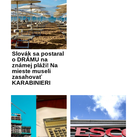
Slovák sa postaral
o DRÁMU na
známej pláži! Na
mieste museli
zasahovať
KARABINIERI