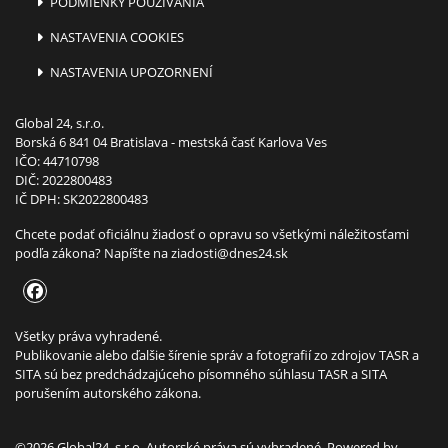
PODMIENKY POUŽÍVANIA
NASTAVENIA COOKIES
NASTAVENIA UPOZORNENÍ
Global 24, s.r.o.
Borská 6 841 04 Bratislava - mestská časť Karlova Ves
IČO: 44710798
DIČ: 2022800483
IČ DPH: SK2022800483
Chcete podať oficiálnu žiadosť o opravu so všetkými náležitosťami
podľa zákona? Napíšte na
ziadosti@dnes24.sk
Všetky práva vyhradené.
Publikovanie alebo ďalšie šírenie správ a fotografií zo zdrojov TASR a
SITA sú bez predchádzajúceho písomného súhlasu TASR a SITA
porušením autorského zákona.
©2026 Global24, s.r.o. Autorské práva sú vyhradené. Powered by