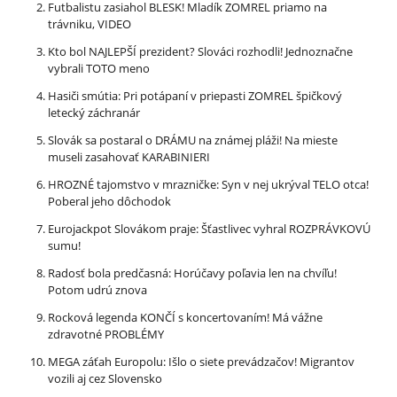
Futbalistu zasiahol BLESK! Mladík ZOMREL priamo na
trávniku, VIDEO
Kto bol NAJLEPŠÍ prezident? Slováci rozhodli! Jednoznačne
vybrali TOTO meno
Hasiči smútia: Pri potápaní v priepasti ZOMREL špičkový
letecký záchranár
Slovák sa postaral o DRÁMU na známej pláži! Na mieste
museli zasahovať KARABINIERI
HROZNÉ tajomstvo v mrazničke: Syn v nej ukrýval TELO otca!
Poberal jeho dôchodok
Eurojackpot Slovákom praje: Šťastlivec vyhral ROZPRÁVKOVÚ
sumu!
Radosť bola predčasná: Horúčavy poľavia len na chvíľu!
Potom udrú znova
Rocková legenda KONČÍ s koncertovaním! Má vážne
zdravotné PROBLÉMY
MEGA záťah Europolu: Išlo o siete prevádzačov! Migrantov
vozili aj cez Slovensko