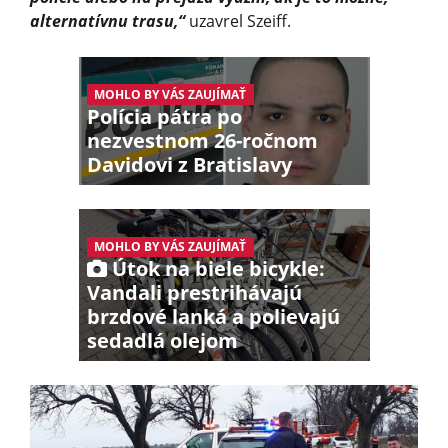
alternatívnu trasu,“
uzavrel Szeiff.
MOHLO BY VÁS ZAUJÍMAŤ
Polícia pátra po
nezvestnom 26-ročnom
Davidovi z Bratislavy
MOHLO BY VÁS ZAUJÍMAŤ
Útok na biele bicykle:
Vandali prestrihávajú
brzdové lanká a polievajú
sedadlá olejom