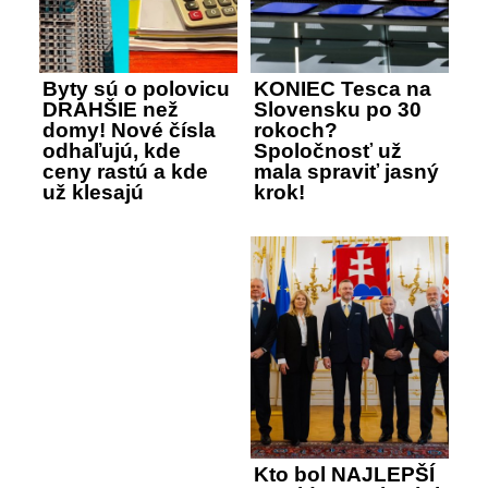
Byty sú o polovicu
KONIEC Tesca na
DRAHŠIE než
Slovensku po 30
domy! Nové čísla
rokoch?
odhaľujú, kde
Spoločnosť už
ceny rastú a kde
mala spraviť jasný
už klesajú
krok!
Kto bol NAJLEPŠÍ