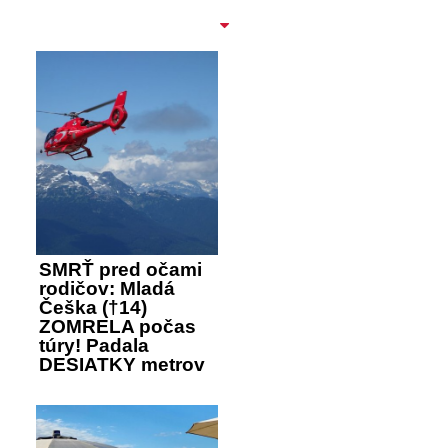
SMRŤ pred očami
rodičov: Mladá
Češka (†14)
ZOMRELA počas
túry! Padala
DESIATKY metrov