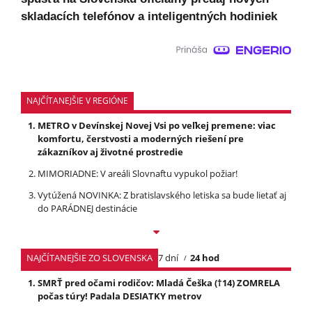
skladacích telefónov a inteligentných hodiniek
NAJČÍTANEJŠIE V REGIÓNE
METRO v Devínskej Novej Vsi po veľkej premene: viac
komfortu, čerstvosti a moderných riešení pre
zákazníkov aj životné prostredie
MIMORIADNE: V areáli Slovnaftu vypukol požiar!
Vytúžená NOVINKA: Z bratislavského letiska sa bude lietať aj
do PARÁDNEJ destinácie
NAJČÍTANEJŠIE ZO SLOVENSKA
7 dní
24 hod
SMRŤ pred očami rodičov: Mladá Češka (†14) ZOMRELA
počas túry! Padala DESIATKY metrov