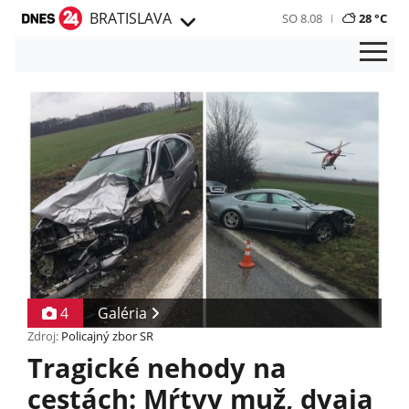
BRATISLAVA
SO 8.08
28 °C
4
Galéria
Zdroj:
Policajný zbor SR
Tragické nehody na
cestách: Mŕtvy muž, dvaja