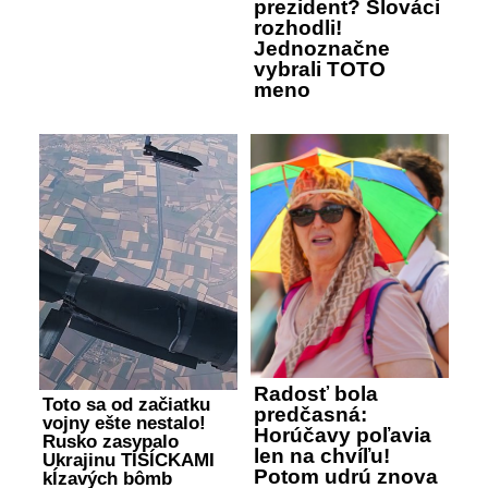
prezident? Slováci
rozhodli!
Jednoznačne
vybrali TOTO
meno
Radosť bola
Toto sa od začiatku
predčasná:
vojny ešte nestalo!
Horúčavy poľavia
Rusko zasypalo
len na chvíľu!
Ukrajinu TISÍCKAMI
Potom udrú znova
kĺzavých bômb