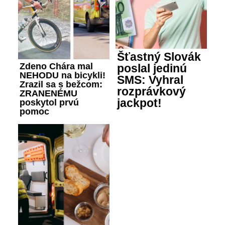
Šťastný Slovák
Zdeno Chára mal
poslal jedinú
NEHODU na bicykli!
SMS: Vyhral
Zrazil sa s bežcom:
rozprávkový
ZRANENÉMU
jackpot!
poskytol prvú
pomoc