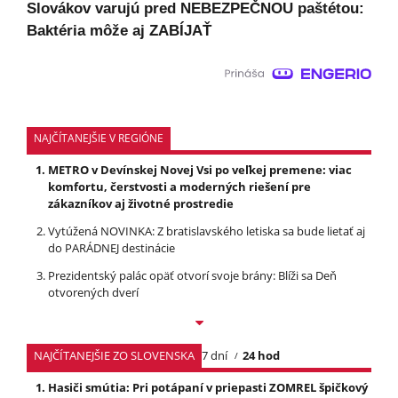
Slovákov varujú pred NEBEZPEČNOU paštétou:
Baktéria môže aj ZABÍJAŤ
NAJČÍTANEJŠIE V REGIÓNE
METRO v Devínskej Novej Vsi po veľkej premene: viac
komfortu, čerstvosti a moderných riešení pre
zákazníkov aj životné prostredie
Vytúžená NOVINKA: Z bratislavského letiska sa bude lietať aj
do PARÁDNEJ destinácie
Prezidentský palác opäť otvorí svoje brány: Blíži sa Deň
otvorených dverí
NAJČÍTANEJŠIE ZO SLOVENSKA
7 dní
24 hod
Hasiči smútia: Pri potápaní v priepasti ZOMREL špičkový