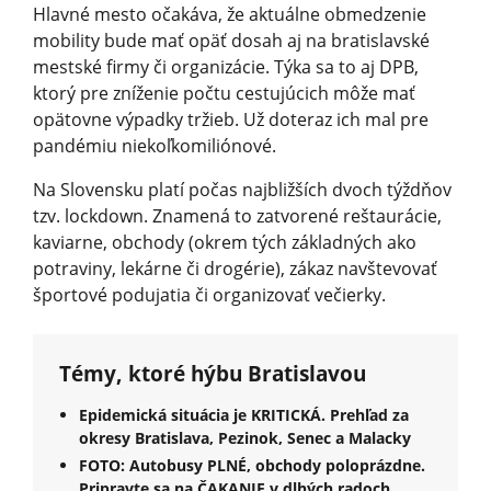
Hlavné mesto očakáva, že aktuálne obmedzenie
mobility bude mať opäť dosah aj na bratislavské
mestské firmy či organizácie. Týka sa to aj DPB,
ktorý pre zníženie počtu cestujúcich môže mať
opätovne výpadky tržieb. Už doteraz ich mal pre
pandémiu niekoľkomiliónové.
Na Slovensku platí počas najbližších dvoch týždňov
tzv. lockdown. Znamená to zatvorené reštaurácie,
kaviarne, obchody (okrem tých základných ako
potraviny, lekárne či drogérie), zákaz navštevovať
športové podujatia či organizovať večierky.
Témy, ktoré hýbu Bratislavou
Epidemická situácia je KRITICKÁ. Prehľad za
okresy Bratislava, Pezinok, Senec a Malacky
FOTO: Autobusy PLNÉ, obchody poloprázdne.
Pripravte sa na ČAKANIE v dlhých radoch