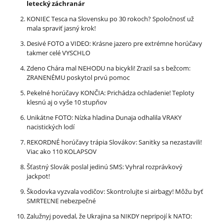
letecký záchranár
KONIEC Tesca na Slovensku po 30 rokoch? Spoločnosť už
mala spraviť jasný krok!
Desivé FOTO a VIDEO: Krásne jazero pre extrémne horúčavy
takmer celé VYSCHLO
Zdeno Chára mal NEHODU na bicykli! Zrazil sa s bežcom:
ZRANENÉMU poskytol prvú pomoc
Pekelné horúčavy KONČIA: Prichádza ochladenie! Teploty
klesnú aj o vyše 10 stupňov
Unikátne FOTO: Nízka hladina Dunaja odhalila VRAKY
nacistických lodí
REKORDNÉ horúčavy trápia Slovákov: Sanitky sa nezastavili!
Viac ako 110 KOLAPSOV
Šťastný Slovák poslal jedinú SMS: Vyhral rozprávkový
jackpot!
Škodovka vyzvala vodičov: Skontrolujte si airbagy! Môžu byť
SMRTEĽNE nebezpečné
Zalužnyj povedal, že Ukrajina sa NIKDY nepripojí k NATO: