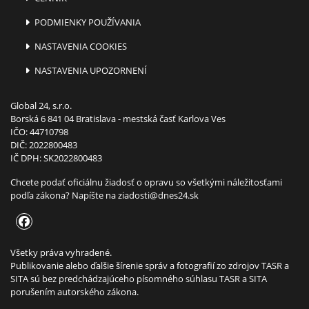
PODMIENKY POUŽÍVANIA
NASTAVENIA COOKIES
NASTAVENIA UPOZORNENÍ
Global 24, s.r.o.
Borská 6 841 04 Bratislava - mestská časť Karlova Ves
IČO: 44710798
DIČ: 2022800483
IČ DPH: SK2022800483
Chcete podať oficiálnu žiadosť o opravu so všetkými náležitosťami
podľa zákona? Napíšte na
ziadosti@dnes24.sk
Všetky práva vyhradené.
Publikovanie alebo ďalšie šírenie správ a fotografií zo zdrojov TASR a
SITA sú bez predchádzajúceho písomného súhlasu TASR a SITA
porušením autorského zákona.