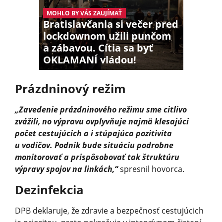
MOHLO BY VÁS ZAUJÍMAŤ
Bratislavčania si večer pred
lockdownom užili punčom
a zábavou. Cítia sa byť
OKLAMANÍ vládou!
Prázdninový režim
„Zavedenie prázdninového režimu sme citlivo
zvážili, no výpravu ovplyvňuje najmä klesajúci
počet cestujúcich a i stúpajúca pozitivita
u vodičov. Podnik bude situáciu podrobne
monitorovať a prispôsobovať tak štruktúru
výpravy spojov na linkách,“
spresnil hovorca.
Dezinfekcia
DPB deklaruje, že zdravie a bezpečnosť cestujúcich