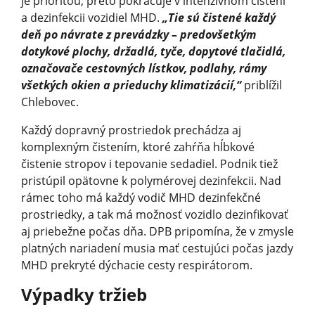
je prioritou, preto pokračuje v intenzívnom čistení
a dezinfekcii vozidiel MHD.
„Tie sú čistené každý
deň po návrate z prevádzky – predovšetkým
dotykové plochy, držadlá, tyče, dopytové tlačidlá,
označovače cestovných lístkov, podlahy, rámy
všetkých okien a prieduchy klimatizácií,“
priblížil
Chlebovec.
Každý dopravný prostriedok prechádza aj
komplexným čistením, ktoré zahŕňa hĺbkové
čistenie stropov i tepovanie sedadiel. Podnik tiež
pristúpil opätovne k polymérovej dezinfekcii. Nad
rámec toho má každý vodič MHD dezinfekčné
prostriedky, a tak má možnosť vozidlo dezinfikovať
aj priebežne počas dňa. DPB pripomína, že v zmysle
platných nariadení musia mať cestujúci počas jazdy
MHD prekryté dýchacie cesty respirátorom.
Výpadky tržieb