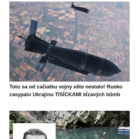
Toto sa od začiatku vojny ešte nestalo! Rusko
zasypalo Ukrajinu TISÍCKAMI kĺzavých bômb