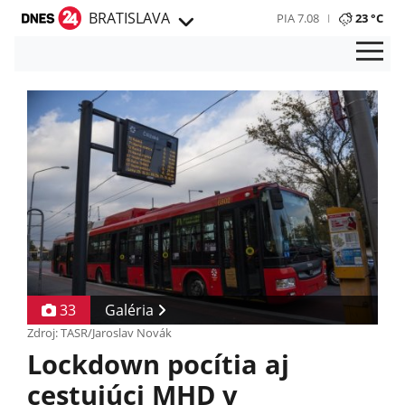
BRATISLAVA
PIA 7.08
23 °C
33
Galéria
Zdroj: TASR/Jaroslav Novák
Lockdown pocítia aj
cestujúci MHD v