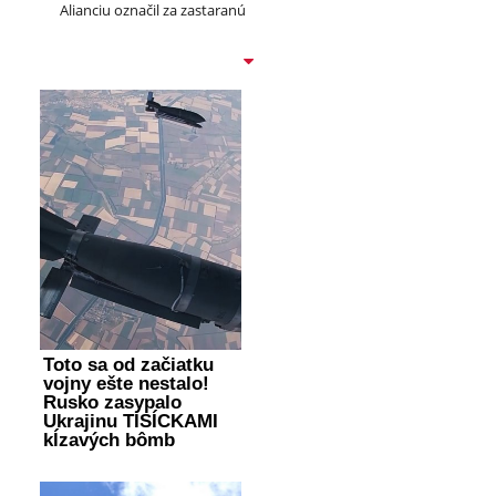
Alianciu označil za zastaranú
Toto sa od začiatku
vojny ešte nestalo!
Rusko zasypalo
Ukrajinu TISÍCKAMI
kĺzavých bômb