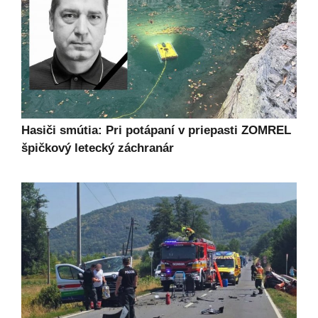
Hasiči smútia: Pri potápaní v priepasti ZOMREL
špičkový letecký záchranár