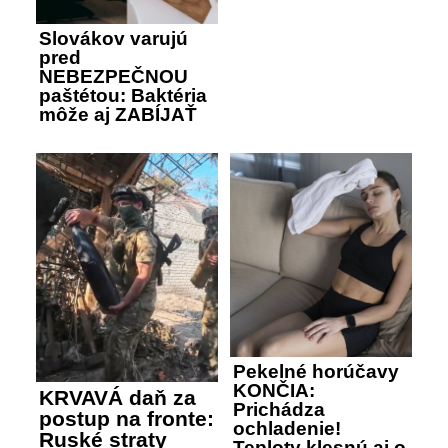
Slovákov varujú
pred
NEBEZPEČNOU
paštétou: Baktéria
môže aj ZABÍJAŤ
Pekelné horúčavy
KONČIA:
KRVAVÁ daň za
Prichádza
postup na fronte:
ochladenie!
Ruské straty
Teploty klesnú aj o