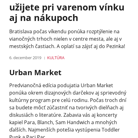
užijete pri varenom vínku
aj na nákupoch
Bratislava počas víkendu ponúka rozptýlenie na
vianočných trhoch nielen v centre mesta, ale aj v
mestských častiach. A oplatí sa zájsť aj do Pezinka!
6. december 2019
KULTÚRA
Urban Market
Predvianočná edícia podujatia Urban Market
ponúka okrem dizajnových darčekov aj sprievodný
kultúrny program pre celú rodinu. Počas troch dní
sa budete môcť zúčastniť na tvorivých dielňach aj
diskusiách o literatúre. Zabavia vás aj koncerty
kapiel Para, Blanch, Sam Handwich a mnohých
ďalších. Najmenších potešia vystúpenia Toddler
Punk a Paci Pac.