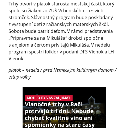
Trhy otvorí v piatok starosta mestskej časti, ktorý
spolu so žiakmi zo ZUŠ Vrbenského rozsvieti
stromček. Slávnostný program bude poskladaný
z vystúpení detí z račianskych materských škôl.
Sobota bude patriť deťom. V rámci predstavenia
„Pripravme sa na Mikuláša“ drobci spoločne
s anjelom a čertom privítajú Mikuláša. V nedeľu
program spestrí folklór v podaní DFS Vienok a ĽH
Vienok.
piatok – nedeľa / pred Nemeckým kultúrnym domom /
vstup voľný
MOHLO BY VÁS ZAUJÍMAŤ
Vianočné trhy v Rači
potrvajú tri dni. Nebude
chýbať kvalitné víno ani
spomienky na staré časy