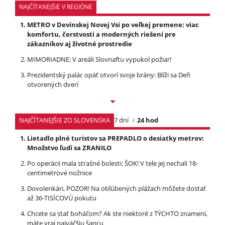
NAJČÍTANEJŠIE V REGIÓNE
METRO v Devínskej Novej Vsi po veľkej premene: viac
komfortu, čerstvosti a moderných riešení pre
zákazníkov aj životné prostredie
MIMORIADNE: V areáli Slovnaftu vypukol požiar!
Prezidentský palác opäť otvorí svoje brány: Blíži sa Deň
otvorených dverí
NAJČÍTANEJŠIE ZO SLOVENSKA
7 dní
24 hod
Lietadlo plné turistov sa PREPADLO o desiatky metrov:
Množstvo ľudí sa ZRANILO
Po operácii mala strašné bolesti: ŠOK! V tele jej nechali 18-
centimetrové nožnice
Dovolenkári, POZOR! Na obľúbených plážach môžete dostať
až 36-TISÍCOVÚ pokutu
Chcete sa stať boháčom? Ak ste niektoré z TÝCHTO znamení,
máte vraj najväčšiu šancu