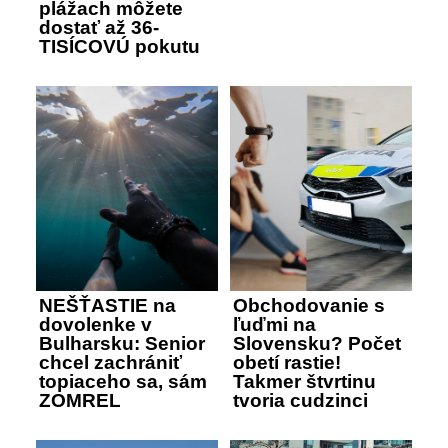
plážach môžete
dostať až 36-
TISÍCOVÚ pokutu
NEŠŤASTIE na
Obchodovanie s
dovolenke v
ľuďmi na
Bulharsku: Senior
Slovensku? Počet
chcel zachrániť
obetí rastie!
topiaceho sa, sám
Takmer štvrtinu
ZOMREL
tvoria cudzinci