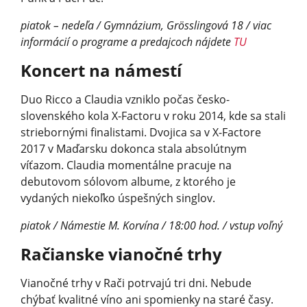
piatok – nedeľa / Gymnázium, Grösslingová 18 / viac
informácií o programe a predajcoch nájdete
TU
Koncert na námestí
Duo Ricco a Claudia vzniklo počas česko-
slovenského kola X-Factoru v roku 2014, kde sa stali
striebornými finalistami. Dvojica sa v X-Factore
2017 v Maďarsku dokonca stala absolútnym
víťazom. Claudia momentálne pracuje na
debutovom sólovom albume, z ktorého je
vydaných niekoľko úspešných singlov.
piatok / Námestie M. Korvína / 18:00 hod. / vstup voľný
Račianske vianočné trhy
Vianočné trhy v Rači potrvajú tri dni. Nebude
chýbať kvalitné víno ani spomienky na staré časy.