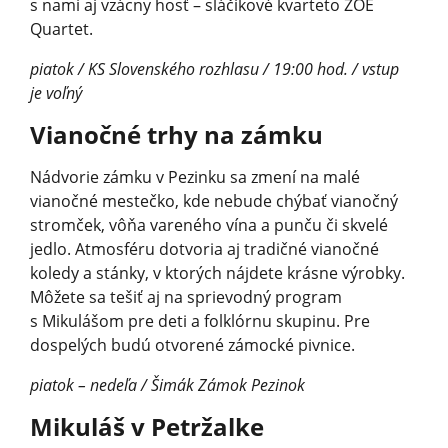
s nami aj vzácny hosť – sláčikové kvarteto ZOE
Quartet.
piatok / KS Slovenského rozhlasu / 19:00 hod. / vstup
je voľný
Vianočné trhy na zámku
Nádvorie zámku v Pezinku sa zmení na malé
vianočné mestečko, kde nebude chýbať vianočný
stromček, vôňa vareného vína a punču či skvelé
jedlo. Atmosféru dotvoria aj tradičné vianočné
koledy a stánky, v ktorých nájdete krásne výrobky.
Môžete sa tešiť aj na sprievodný program
s Mikulášom pre deti a folklórnu skupinu. Pre
dospelých budú otvorené zámocké pivnice.
piatok – nedeľa / Šimák Zámok Pezinok
Mikuláš v Petržalke