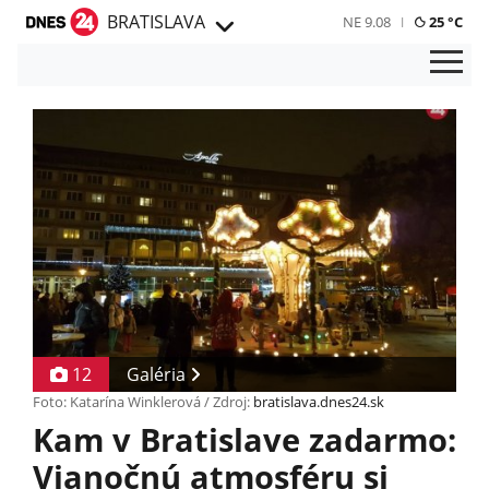
BRATISLAVA
NE 9.08
25 °C
12
Galéria
Foto: Katarína Winklerová / Zdroj:
bratislava.dnes24.sk
Kam v Bratislave zadarmo:
Vianočnú atmosféru si