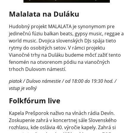
Malalata na Duláku
Hudobný projekt MALALATA je synonymom pre
jedinečnú fúziu balkan beats, gypsy music, reggae a
world music. Dvojica slovenských DJs spája tieto
rytmy do osobitých setov. V rámci projektu
Vianočné trhy na Duláku budeme môcť zažiť tento
fenomén na otvorenom pódiu na vianočných
trhoch Dulovom námestí.
piatok / Dulovo námestie / od 18:00 do 19:30 hod. /
vstup je voľný
Folkfórum live
Kapela Prešporok naživo na vlnách rádia Devín.
Zoskupenie zahrá v koncertnej sále Slovenského
rozhlasu, kde oslávia 40. výročie kapely. Zahrá si