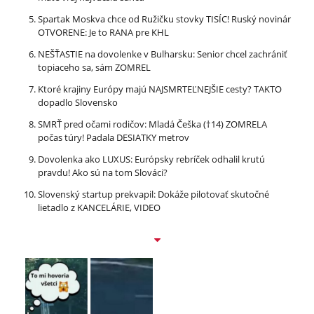
Spartak Moskva chce od Ružičku stovky TISÍC! Ruský novinár
OTVORENE: Je to RANA pre KHL
NEŠŤASTIE na dovolenke v Bulharsku: Senior chcel zachrániť
topiaceho sa, sám ZOMREL
Ktoré krajiny Európy majú NAJSMRTEĽNEJŠIE cesty? TAKTO
dopadlo Slovensko
SMRŤ pred očami rodičov: Mladá Češka (†14) ZOMRELA
počas túry! Padala DESIATKY metrov
Dovolenka ako LUXUS: Európsky rebríček odhalil krutú
pravdu! Ako sú na tom Slováci?
Slovenský startup prekvapil: Dokáže pilotovať skutočné
lietadlo z KANCELÁRIE, VIDEO