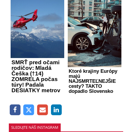
SMRŤ pred očami
rodičov: Mladá
Ktoré krajiny Európy
Češka (†14)
majú
ZOMRELA počas
NAJSMRTEĽNEJŠIE
túry! Padala
cesty? TAKTO
DESIATKY metrov
dopadlo Slovensko
SLEDUJTE NÁŠ INSTAGRAM