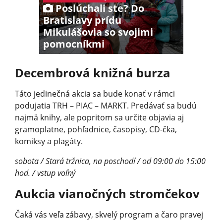
Poslúchali ste? Do
Bratislavy prídu
Mikulášovia so svojimi
pomocníkmi
Decembrová knižná burza
Táto jedinečná akcia sa bude konať v rámci
podujatia TRH – PIAC – MARKT. Predávať sa budú
najmä knihy, ale popritom sa určite objavia aj
gramoplatne, pohľadnice, časopisy, CD-čka,
komiksy a plagáty.
sobota / Stará tržnica, na poschodí / od 09:00 do 15:00
hod. / vstup voľný
Aukcia vianočných stromčekov
Čaká vás veľa zábavy, skvelý program a čaro pravej