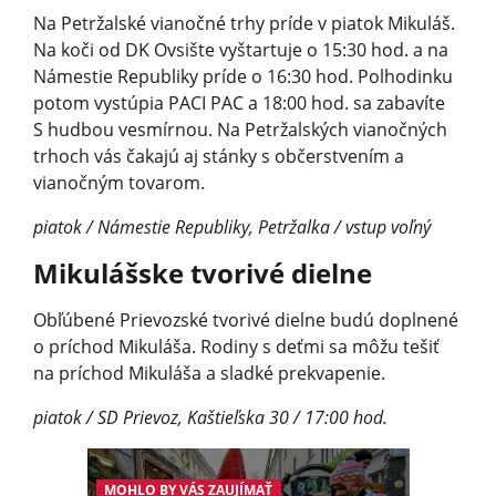
Na Petržalské vianočné trhy príde v piatok Mikuláš.
Na koči od DK Ovsište vyštartuje o 15:30 hod. a na
Námestie Republiky príde o 16:30 hod. Polhodinku
potom vystúpia PACI PAC a 18:00 hod. sa zabavíte
S hudbou vesmírnou. Na Petržalských vianočných
trhoch vás čakajú aj stánky s občerstvením a
vianočným tovarom.
piatok / Námestie Republiky, Petržalka / vstup voľný
Mikulášske tvorivé dielne
Obľúbené Prievozské tvorivé dielne budú doplnené
o príchod Mikuláša. Rodiny s deťmi sa môžu tešiť
na príchod Mikuláša a sladké prekvapenie.
piatok / SD Prievoz, Kaštieľska 30 / 17:00 hod.
MOHLO BY VÁS ZAUJÍMAŤ