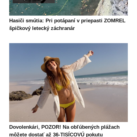
Hasiči smútia: Pri potápaní v priepasti ZOMREL
špičkový letecký záchranár
Dovolenkári, POZOR! Na obľúbených plážach
môžete dostať až 36-TISÍCOVÚ pokutu