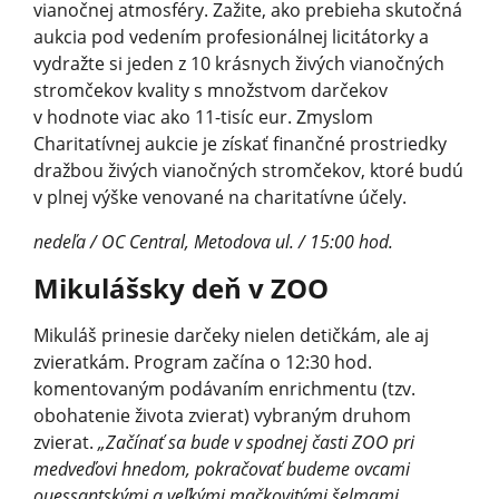
vianočnej atmosféry. Zažite, ako prebieha skutočná
aukcia pod vedením profesionálnej licitátorky a
vydražte si jeden z 10 krásnych živých vianočných
stromčekov kvality s množstvom darčekov
v hodnote viac ako 11-tisíc eur. Zmyslom
Charitatívnej aukcie je získať finančné prostriedky
dražbou živých vianočných stromčekov, ktoré budú
v plnej výške venované na charitatívne účely.
nedeľa / OC Central, Metodova ul. / 15:00 hod.
Mikulášsky deň v ZOO
Mikuláš prinesie darčeky nielen detičkám, ale aj
zvieratkám. Program začína o 12:30 hod.
komentovaným podávaním enrichmentu (tzv.
obohatenie života zvierat) vybraným druhom
zvierat.
„Začínať sa bude v spodnej časti ZOO pri
medveďovi hnedom, pokračovať budeme ovcami
ouessantskými a veľkými mačkovitými šelmami.