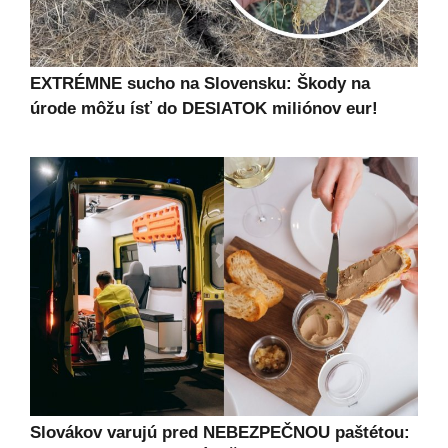
EXTRÉMNE sucho na Slovensku: Škody na
úrode môžu ísť do DESIATOK miliónov eur!
Slovákov varujú pred NEBEZPEČNOU paštétou: