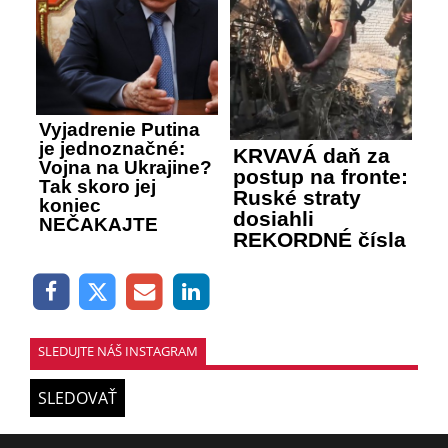
Vyjadrenie Putina
je jednoznačné:
KRVAVÁ daň za
Vojna na Ukrajine?
postup na fronte:
Tak skoro jej
Ruské straty
koniec
dosiahli
NEČAKAJTE
REKORDNÉ čísla
SLEDUJTE NÁŠ INSTAGRAM
SLEDOVAŤ