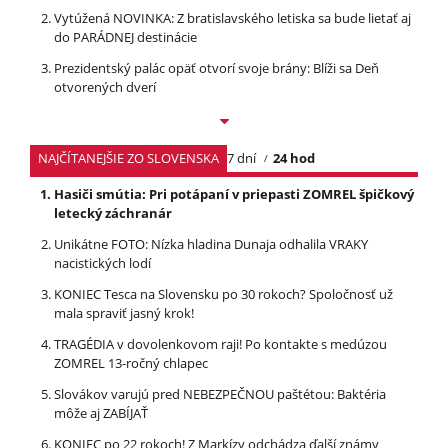
Vytúžená NOVINKA: Z bratislavského letiska sa bude lietať aj
do PARÁDNEJ destinácie
Prezidentský palác opäť otvorí svoje brány: Blíži sa Deň
otvorených dverí
NAJČÍTANEJŠIE ZO SLOVENSKA
7 dní
24 hod
Hasiči smútia: Pri potápaní v priepasti ZOMREL špičkový
letecký záchranár
Unikátne FOTO: Nízka hladina Dunaja odhalila VRAKY
nacistických lodí
KONIEC Tesca na Slovensku po 30 rokoch? Spoločnosť už
mala spraviť jasný krok!
TRAGÉDIA v dovolenkovom raji! Po kontakte s medúzou
ZOMREL 13-ročný chlapec
Slovákov varujú pred NEBEZPEČNOU paštétou: Baktéria
môže aj ZABÍJAŤ
KONIEC po 22 rokoch! Z Markízy odchádza ďalší známy