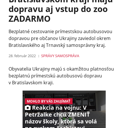
dopravu aj vstup do zoo
ZADARMO
Bezplatné cestovanie prímestskou autobusovou
dopravou pre občanov Ukrajiny zaviedol okrem
Bratislavského aj Trnavský samosprávny kraj.
28. február 2022
SPRÁVY
SAMOSPRÁVA
Obyvatelia Ukrajiny majú s okamžitou platnosťou
bezplatnú prímestskú autobusovú dopravu
v Bratislavskom kra­ji.
MOHLO BY VÁS ZAUJÍMAŤ
Reakcia na vojnu: V
Petržalke chcú ZMENIŤ
názov školy, ktorá sa volá