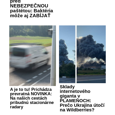
pred
NEBEZPEČNOU
paštétou: Baktéria
môže aj ZABÍJAŤ
Sklady
A je to tu! Prichádza
internetového
prevratná NOVINKA:
giganta v
Na našich cestách
PLAMEŇOCH:
pribudnú stacionárne
Prečo Ukrajina útočí
radary
na Wildberries?