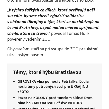
o tom informovala Alexandra Ritterová zo ZOO.
„
V týchto ťažkých chvíľach, ktoré prežívajú naši
susedia, by sme chceli vyjadriť solidaritu
s občanmi Ukrajiny a tým, ktorí sa nachádzajú na
území Bratislavy, aspoň malou mierou spríjemniť
chvíle, ktoré tu trávia
,“ povedal Tomáš Hulík
poverený vedením ZOO.
Obyvateľom stačí sa pri vstupe do ZOO preukázať
ukrajinským pasom.
Témy, ktoré hýbu Bratislavou
OBROVSKÁ vlna pomoci v Petržalke: Ľudia
nosia tony potrebných vecí pre UKRAJINU
+FOTO
Pozor na KOLÓNY pred tunelom Sitina! Dnes
ráno ho ZABLOKOVALI až dve NEHODY
Pomoc Ukrajine: V Starom Meste, Karlovej Vsi