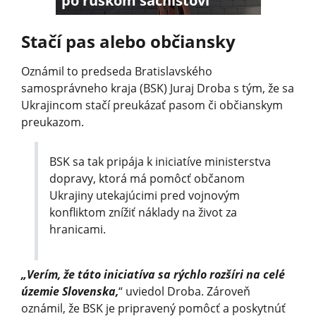
po ruskom šachistovi
Stačí pas alebo občiansky
Oznámil to predseda Bratislavského
samosprávneho kraja (BSK) Juraj Droba s tým, že sa
Ukrajincom stačí preukázať pasom či občianskym
preukazom.
BSK sa tak pripája k iniciatíve ministerstva
dopravy, ktorá má pomôcť občanom
Ukrajiny utekajúcimi pred vojnovým
konfliktom znížiť náklady na život za
hranicami.
„Verím, že táto iniciatíva sa rýchlo rozšíri na celé
územie Slovenska,
“ uviedol Droba. Zároveň
oznámil, že BSK je pripravený pomôcť a poskytnúť