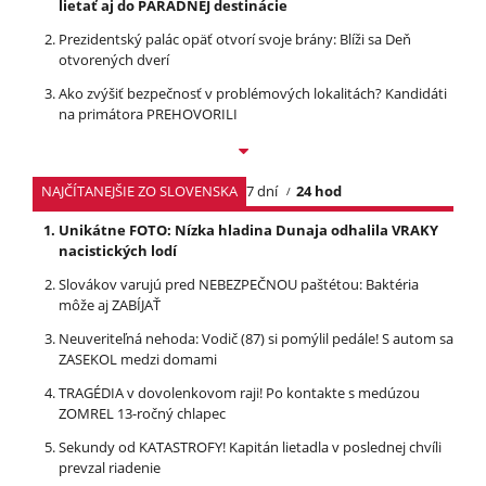
lietať aj do PARÁDNEJ destinácie
Prezidentský palác opäť otvorí svoje brány: Blíži sa Deň
otvorených dverí
Ako zvýšiť bezpečnosť v problémových lokalitách? Kandidáti
na primátora PREHOVORILI
NAJČÍTANEJŠIE ZO SLOVENSKA
7 dní
24 hod
Unikátne FOTO: Nízka hladina Dunaja odhalila VRAKY
nacistických lodí
Slovákov varujú pred NEBEZPEČNOU paštétou: Baktéria
môže aj ZABÍJAŤ
Neuveriteľná nehoda: Vodič (87) si pomýlil pedále! S autom sa
ZASEKOL medzi domami
TRAGÉDIA v dovolenkovom raji! Po kontakte s medúzou
ZOMREL 13-ročný chlapec
Sekundy od KATASTROFY! Kapitán lietadla v poslednej chvíli
prevzal riadenie