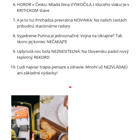
HOROR v Česku: Mladá žena VYSKOČILA z idúceho vlaku! Je v
KRITICKOM stave
A je to tu! Prichádza prevratná NOVINKA: Na našich cestách
pribudnú stacionárne radary
Vyjadrenie Putina je jednoznačné: Vojna na Ukrajine? Tak
skoro jej koniec NEČAKAJTE
Uplynulá noc bola NEZNESITEĽNÁ: Na Slovensku padol nový
teplotný REKORD
Ľudí najviac trápia peniaze a zdravie: Mnohí už NEZVLÁDAJÚ
ani základné výdavky!