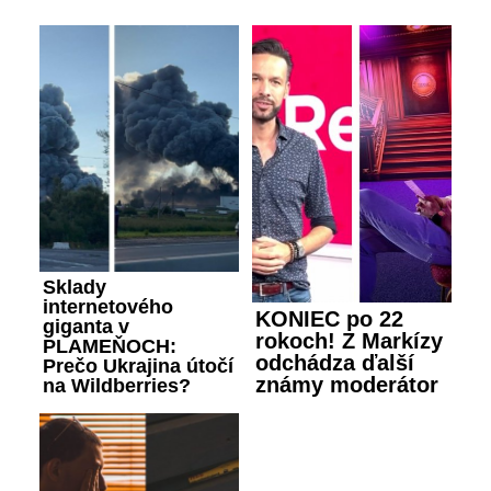
Sklady
internetového
KONIEC po 22
giganta v
rokoch! Z Markízy
PLAMEŇOCH:
odchádza ďalší
Prečo Ukrajina útočí
známy moderátor
na Wildberries?