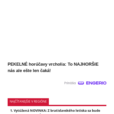
PEKELNÉ horúčavy vrcholia: To NAJHORŠIE
nás ale ešte len čaká!
NAJČÍTANEJŠIE V REGIÓNE
Vytúžená NOVINKA: Z bratislavského letiska sa bude