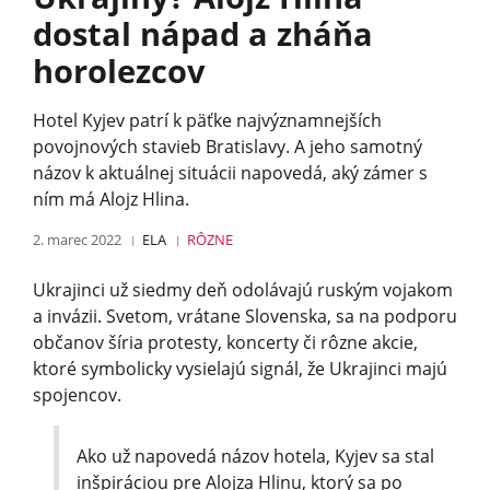
dostal nápad a zháňa
horolezcov
Hotel Kyjev patrí k päťke najvýznamnejších
povojnových stavieb Bratislavy. A jeho samotný
názov k aktuálnej situácii napovedá, aký zámer s
ním má Alojz Hlina.
2. marec 2022
ELA
RÔZNE
Ukrajinci už siedmy deň odolávajú ruským vojakom
a invázii. Svetom, vrátane Slovenska, sa na podporu
občanov šíria protesty, koncerty či rôzne akcie,
ktoré symbolicky vysielajú signál, že Ukrajinci majú
spojencov.
Ako už napovedá názov hotela, Kyjev sa stal
inšpiráciou pre Alojza Hlinu, ktorý sa po