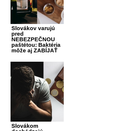
Slovákov varujú
pred
NEBEZPEČNOU
paštétou: Baktéria
môže aj ZABÍJAŤ
Slovákom