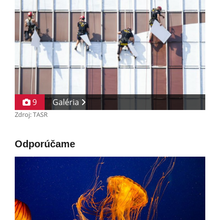
9
Galéria
Zdroj: TASR
Odporúčame