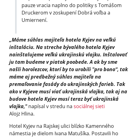
pauze vracia naplno do politiky s Tomášom
Druckerom v zoskupení Dobrá voľba a
Umiernení.
„Máme súhlas majiteľa hotela Kyjev na veľkú
inštaláciu. Na streche bývalého hotela Kyjev
nainštalujeme veľkú ukrajinskú vlajku. Inštalovať
ju tam budeme v piatok poobede. A ak by sme
našli horolezcov, ktorí by to urobili "pro bono“, tak
máme aj predbežný súhlas majiteľa na
premaľovanie fasády do ukrajinských farieb. Tak
ako v Kyjeve musí viať ukrajinská vlajka, tak aj na
budove hotela Kyjev musí teraz byť ukrajinská
vlajka,"
napísal v stredu na
sociálnej sieti
Alojz Hlina.
Hotel Kyjev na Rajskej ulici blízko Kamenného
námestia je dielom Ivana Matušíka. Postavili ho