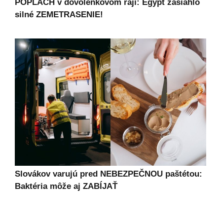
POPLACH v dovolenkovom raji: Egypt zasiahlo
silné ZEMETRASENIE!
Slovákov varujú pred NEBEZPEČNOU paštétou:
Baktéria môže aj ZABÍJAŤ