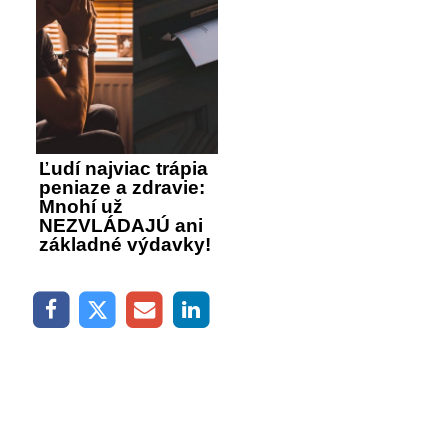
Ľudí najviac trápia
peniaze a zdravie:
Mnohí už
NEZVLÁDAJÚ ani
základné výdavky!
SLEDUJTE NÁŠ INSTAGRAM
SLEDOVAŤ