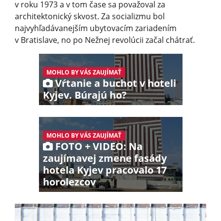
v roku 1973 a v tom čase sa považoval za
architektonický skvost. Za socializmu bol
najvyhľadávanejším ubytovacím zariadením
v Bratislave, no po Nežnej revolúcii začal chátrať.
MOHLO BY VÁS ZAUJÍMAŤ
Vŕtanie a buchot v hoteli
Kyjev. Búrajú ho?
MOHLO BY VÁS ZAUJÍMAŤ
FOTO + VIDEO: Na
zaujímavej zmene fasády
hotela Kyjev pracovalo 17
horolezcov