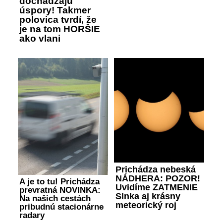
dochádzajú
úspory! Takmer
polovica tvrdí, že
je na tom HORŠIE
ako vlani
Prichádza nebeská
NÁDHERA: POZOR!
A je to tu! Prichádza
Uvidíme ZATMENIE
prevratná NOVINKA:
Slnka aj krásny
Na našich cestách
meteorický roj
pribudnú stacionárne
radary