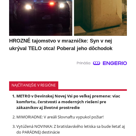
HROZNÉ tajomstvo v mrazničke: Syn v nej
ukrýval TELO otca! Poberal jeho dôchodok
NAJČÍTANEJŠIE V REGIÓNE
METRO v Devínskej Novej Vsi po veľkej premene: viac
komfortu, čerstvosti a moderných riešení pre
zákazníkov aj životné prostredie
MIMORIADNE: V areáli Slovnaftu vypukol požiar!
Vytúžená NOVINKA: Z bratislavského letiska sa bude lietať aj
do PARÁDNEJ destinácie