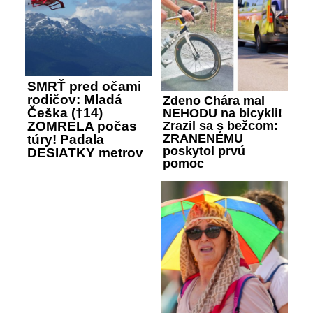
SMRŤ pred očami
rodičov: Mladá
Zdeno Chára mal
Češka (†14)
NEHODU na bicykli!
Zrazil sa s bežcom:
ZOMRELA počas
ZRANENÉMU
túry! Padala
poskytol prvú
DESIATKY metrov
pomoc