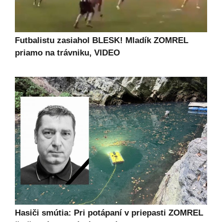
Futbalistu zasiahol BLESK! Mladík ZOMREL
priamo na trávniku, VIDEO
Hasiči smútia: Pri potápaní v priepasti ZOMREL