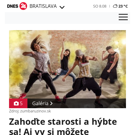
BRATISLAVA
SO 8.08
23 °C
5
Galéria
Zdroj: zumbaruzinov.sk
Zahoďte starosti a hýbte
sa! Aj vy si môžete