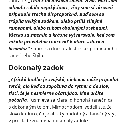
záhrade.
„Tanec mi doslova zmenil život. Hoci som
odmala robila nejaký šport, vždy som si zároveň
pripadala trochu disproporčná. Buď som sa
trápila veľkým zadkom, alebo príliš silnými
ramenami, alebo tukom obalenými stehnami.
Všetko sa zmenilo a krásne vytvarovalo, keď som
začala pravidelne tancovať kuduro – duro a
kizombu,“
spomína dnes už lektorka spomínaného
tanečného štýlu.
Dokonalý zadok
„Africká hudba je svojská, niekomu môže pripadať
tvrdá, ale keď sa započúva do rytmu a do slov,
zistí, že je nesmierne očarujúca. Mne určite
počarila,“
usmieva sa Mara, dlhonohá tanečnica
s dokonalým telom. Mimochodom, vedeli ste, že
slovo kuduro, čo je africký hudobný a tanečný štýl,
v preklade znamená dokonalý zadok?