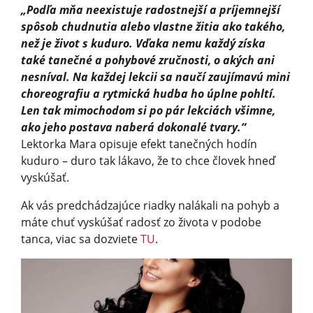
„Podľa mňa neexistuje radostnejší a príjemnejší
spôsob chudnutia alebo vlastne žitia ako takého,
než je život s kuduro. Vďaka nemu každý získa
také tanečné a pohybové zručnosti, o akých ani
nesníval. Na každej lekcii sa naučí zaujímavú mini
choreografiu a rytmická hudba ho úplne pohltí.
Len tak mimochodom si po pár lekciách všimne,
ako jeho postava naberá dokonalé tvary.“
Lektorka Mara opisuje efekt tanečných hodín
kuduro – duro tak lákavo, že to chce človek hneď
vyskúšať.
Ak vás predchádzajúce riadky nalákali na pohyb a
máte chuť vyskúšať radosť zo života v podobe
tanca, viac sa dozviete
TU
.