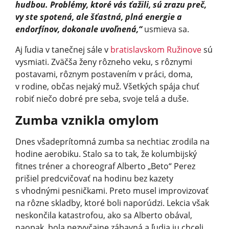
hudbou. Problémy, ktoré vás ťažili, sú zrazu preč,
vy ste spotená, ale šťastná, plná energie a
endorfínov, dokonale uvoľnená,“
usmieva sa.
Aj ľudia v tanečnej sále v
bratislavskom Ružinove
sú
vysmiati. Zväčša ženy rôzneho veku, s rôznymi
postavami, rôznym postavením v práci, doma,
v rodine, občas nejaký muž. Všetkých spája chuť
robiť niečo dobré pre seba, svoje telá a duše.
Zumba vznikla omylom
Dnes všadeprítomná zumba sa nechtiac zrodila na
hodine aerobiku. Stalo sa to tak, že kolumbijský
fitnes tréner a choreograf Alberto „Beto“ Perez
prišiel predcvičovať na hodinu bez kazety
s vhodnými pesničkami. Preto musel improvizovať
na rôzne skladby, ktoré boli naporúdzi. Lekcia však
neskončila katastrofou, ako sa Alberto obával,
naopak, bola nezvyčajne zábavná a ľudia ju chceli