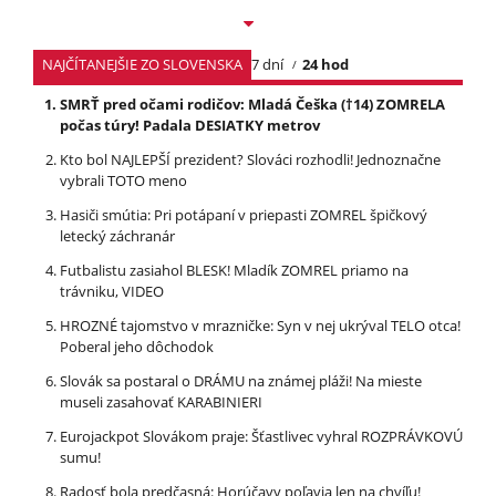
NAJČÍTANEJŠIE ZO SLOVENSKA
7 dní
24 hod
SMRŤ pred očami rodičov: Mladá Češka (†14) ZOMRELA
počas túry! Padala DESIATKY metrov
Kto bol NAJLEPŠÍ prezident? Slováci rozhodli! Jednoznačne
vybrali TOTO meno
Hasiči smútia: Pri potápaní v priepasti ZOMREL špičkový
letecký záchranár
Futbalistu zasiahol BLESK! Mladík ZOMREL priamo na
trávniku, VIDEO
HROZNÉ tajomstvo v mrazničke: Syn v nej ukrýval TELO otca!
Poberal jeho dôchodok
Slovák sa postaral o DRÁMU na známej pláži! Na mieste
museli zasahovať KARABINIERI
Eurojackpot Slovákom praje: Šťastlivec vyhral ROZPRÁVKOVÚ
sumu!
Radosť bola predčasná: Horúčavy poľavia len na chvíľu!