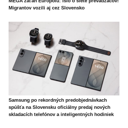
MEGA záťah Europolu: Išlo o siete prevádzačov!
Migrantov vozili aj cez Slovensko
Samsung po rekordných predobjednávkach
spúšťa na Slovensku oficiálny predaj nových
skladacích telefónov a inteligentných hodiniek