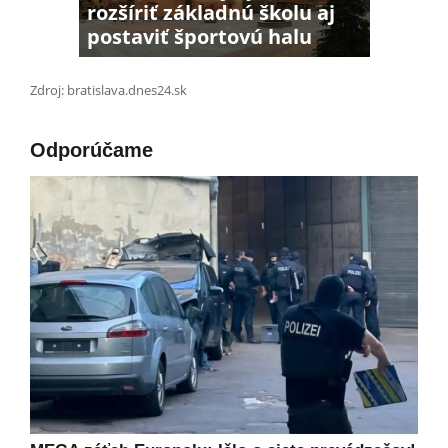
rozšíriť základnú školu aj
postaviť športovú halu
Zdroj: bratislava.dnes24.sk
Odporúčame