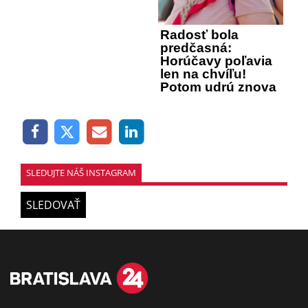
Radosť bola
predčasná:
Horúčavy poľavia
len na chvíľu!
Potom udrú znova
SLEDUJTE NÁŠ INSTAGRAM
SLEDOVAŤ