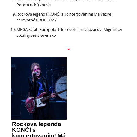
Potom udrú znova
Rocková legenda KONČÍ s koncertovaním! Má vážne
zdravotné PROBLÉMY
MEGA záťah Europolu: Išlo o siete prevádzačov! Migrantov
vozili aj cez Slovensko
Rocková legenda
KONČÍ s
koncertovaním! Má