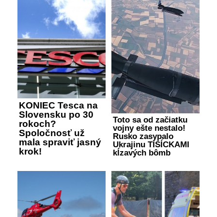
KONIEC Tesca na
Slovensku po 30
Toto sa od začiatku
rokoch?
vojny ešte nestalo!
Spoločnosť už
Rusko zasypalo
mala spraviť jasný
Ukrajinu TISÍCKAMI
krok!
kĺzavých bômb