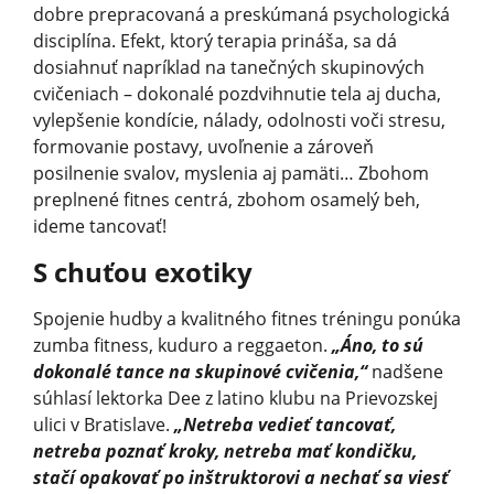
dobre prepracovaná a preskúmaná psychologická
disciplína. Efekt, ktorý terapia prináša, sa dá
dosiahnuť napríklad na tanečných skupinových
cvičeniach – dokonalé pozdvihnutie tela aj ducha,
vylepšenie kondície, nálady, odolnosti voči stresu,
formovanie postavy, uvoľnenie a zároveň
posilnenie svalov, myslenia aj pamäti… Zbohom
preplnené fitnes centrá, zbohom osamelý beh,
ideme tancovať!
S chuťou exotiky
Spojenie hudby a kvalitného fitnes tréningu ponúka
zumba fitness, kuduro a reggaeton.
„Áno, to sú
dokonalé tance na skupinové cvičenia,“
nadšene
súhlasí lektorka Dee z latino klubu na Prievozskej
ulici v Bratislave.
„Netreba vedieť tancovať,
netreba poznať kroky, netreba mať kondičku,
stačí opakovať po inštruktorovi a nechať sa viesť