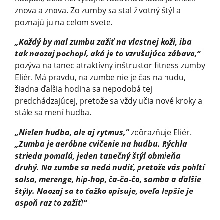
znova a znova. Zo zumby sa stal životný štýl a
poznajú ju na celom svete.
„Každý by mal zumbu zažiť na vlastnej koži, iba
tak naozaj pochopí, aká je to vzrušujúca zábava,“
pozýva na tanec atraktívny inštruktor fitness zumby
Eliér. Má pravdu, na zumbe nie je čas na nudu,
žiadna ďalšia hodina sa nepodobá tej
predchádzajúcej, pretože sa vždy učia nové kroky a
stále sa mení hudba.
„Nielen hudba, ale aj rytmus,“
zdôrazňuje Eliér.
„Zumba je aeróbne cvičenie na hudbu. Rýchla
strieda pomalú, jeden tanečný štýl obmieňa
druhý. Na zumbe sa nedá nudiť, pretože vás pohltí
salsa, merenge, hip-hop, ča-ča-ča, samba a ďalšie
štýly. Naozaj sa to ťažko opisuje, oveľa lepšie je
aspoň raz to zažiť!“