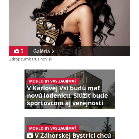
5
Galéria
Zdroj: zumbaruzinov.sk
MOHLO BY VÁS ZAUJÍMAŤ
V Karlovej Vsi budú mať
novú lodenicu. Slúžiť bude
športovcom aj verejnosti
MOHLO BY VÁS ZAUJÍMAŤ
V Záhorskej Bystrici chcú