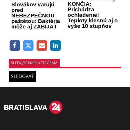
KONČIA:
Slovákov varujú
Prichádza
pred
ochladenie!
NEBEZPEČNOU
Teploty klesnú aj o
paštétou: Baktéria
vyše 10 stupňov
môže aj ZABÍJAŤ
SLEDUJTE NÁŠ INSTAGRAM
SLEDOVAŤ