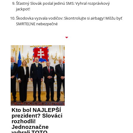
Šťastný Slovák poslal jedinú SMS: Vyhral rozprávkový
jackpot!
Škodovka vyzvala vodičov: Skontrolujte si airbagy! Môžu byť
SMRTEĽNE nebezpečné
Kto bol NAJLEPŠÍ
prezident? Slováci
rozhodli!
Jednoznačne
vybrali TOTO