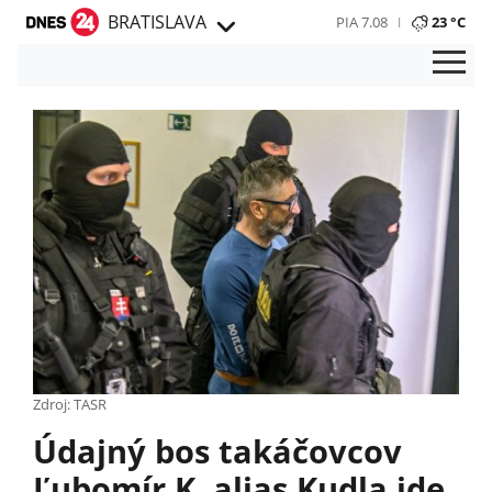
BRATISLAVA
PIA 7.08
23 °C
Zdroj: TASR
Údajný bos takáčovcov
Ľubomír K. alias Kudla ide