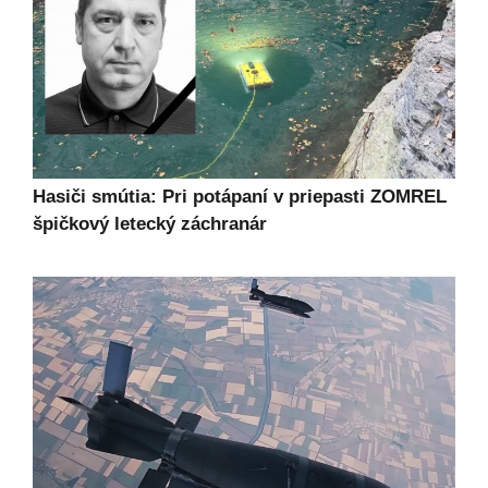
Hasiči smútia: Pri potápaní v priepasti ZOMREL
špičkový letecký záchranár