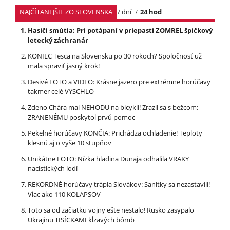
NAJČÍTANEJŠIE ZO SLOVENSKA
7 dní
24 hod
Hasiči smútia: Pri potápaní v priepasti ZOMREL špičkový
letecký záchranár
KONIEC Tesca na Slovensku po 30 rokoch? Spoločnosť už
mala spraviť jasný krok!
Desivé FOTO a VIDEO: Krásne jazero pre extrémne horúčavy
takmer celé VYSCHLO
Zdeno Chára mal NEHODU na bicykli! Zrazil sa s bežcom:
ZRANENÉMU poskytol prvú pomoc
Pekelné horúčavy KONČIA: Prichádza ochladenie! Teploty
klesnú aj o vyše 10 stupňov
Unikátne FOTO: Nízka hladina Dunaja odhalila VRAKY
nacistických lodí
REKORDNÉ horúčavy trápia Slovákov: Sanitky sa nezastavili!
Viac ako 110 KOLAPSOV
Toto sa od začiatku vojny ešte nestalo! Rusko zasypalo
Ukrajinu TISÍCKAMI kĺzavých bômb