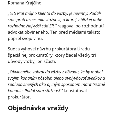
Romana Krajčiho.
„ŠTS vzal môjho klienta do väzby, je nevinný. Podali
sme proti uzneseniu sťažnosť, o ktorej v blízkej dobe
rozhodne Najvyšší súd SR,“
reagoval po rozhodnutí
advokát obvineného. Ten pred médiami takisto
poprel svoju vinu.
Sudca vyhovel návrhu prokurátora Úradu
špeciálnej prokuratúry, ktorý žiadal všetky tri
dôvody väzby, len sčasti.
„Obvineného zobral do väzby z dôvodu, že by mohol
svojim konaním pôsobiť, alebo ovplyvňovať svedkov a
spoluobvinených ako aj iným spôsobom mariť trestné
konanie. Podal som sťažnosť,“
konštatoval
prokurátor.
Objednávka vraždy