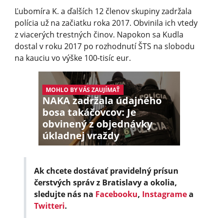
Ľubomíra K. a ďalších 12 členov skupiny zadržala
polícia už na začiatku roka 2017. Obvinila ich vtedy
z viacerých trestných činov. Napokon sa Kudla
dostal v roku 2017 po rozhodnutí ŠTS na slobodu
na kauciu vo výške 100-tisíc eur.
MOHLO BY VÁS ZAUJÍMAŤ
NAKA zadržala údajného
bosa takáčovcov: Je
obvinený z objednávky
úkladnej vraždy
Ak chcete dostávať pravidelný prísun
čerstvých správ z Bratislavy a okolia,
sledujte nás na
Facebooku
,
Instagrame
a
Twitteri
.