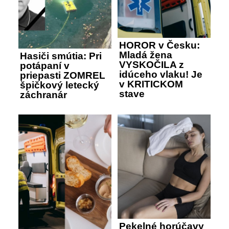
HOROR v Česku:
Mladá žena
Hasiči smútia: Pri
VYSKOČILA z
potápaní v
idúceho vlaku! Je
priepasti ZOMREL
v KRITICKOM
špičkový letecký
stave
záchranár
Pekelné horúčavy