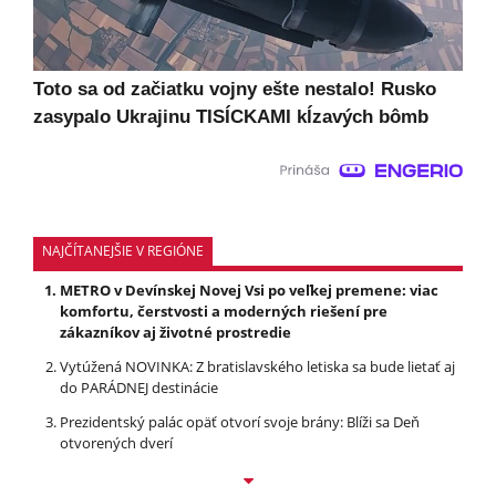
Toto sa od začiatku vojny ešte nestalo! Rusko
zasypalo Ukrajinu TISÍCKAMI kĺzavých bômb
NAJČÍTANEJŠIE V REGIÓNE
METRO v Devínskej Novej Vsi po veľkej premene: viac
komfortu, čerstvosti a moderných riešení pre
zákazníkov aj životné prostredie
Vytúžená NOVINKA: Z bratislavského letiska sa bude lietať aj
do PARÁDNEJ destinácie
Prezidentský palác opäť otvorí svoje brány: Blíži sa Deň
otvorených dverí