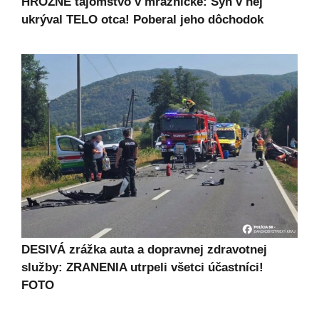
HROZNÉ tajomstvo v mrazničke: Syn v nej
ukrýval TELO otca! Poberal jeho dôchodok
DESIVÁ zrážka auta a dopravnej zdravotnej
služby: ZRANENIA utrpeli všetci účastníci!
FOTO