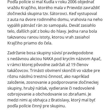
Podľa polície si mal Kudla v roku 2006 objednať
vraždu Krajčiho, ktorého mala v Prievidzi zavraždiť
zločinecká skupina tzv. šátorovci. Keď vystupoval
z auta na dvore rodinného domu, vrahovia na neho
vypálili pätnásť rán zo samopalu. Deväť zasiahlo
telo, ďalších päť z boku do hlavy. Jedna rana bola
takzvanou ranou istoty, ktorou vrah zasiahol
Krajčiho priamo do čela.
Zadržanie bosa skupiny súvisí pravdepodobne
s nedávnou akciou NAKA pod krycím názvom Apač,
v rámci ktorej pôvodne zadržali až 19 členov
takáčovcov. Trinásti obvinení skončili vo väzbe pre
rôznu násilnú trestnú činnosť, ako napríklad
založenie, zosnovanie a podporovanie zločineckej
skupiny, hrubý nátlak, vydieranie či nedovolené
ozbrojovanie a obchodovanie so zbraňami. Je
medzi nimi aj obhajca z Bratislavy, ktorý mal byť
podľa polície činný pre skupinu.