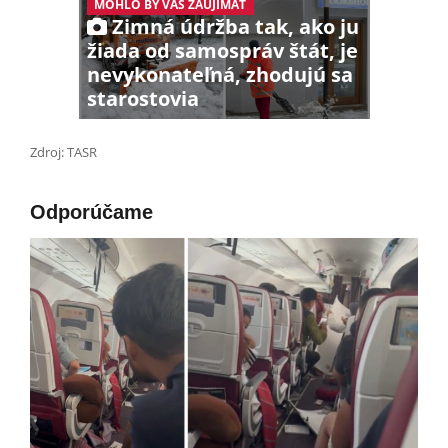
MOHLO BY VÁS ZAUJÍMAŤ
Zimná údržba tak, ako ju
žiada od samospráv štát, je
nevykonateľná, zhodujú sa
starostovia
Zdroj: TASR
Odporúčame