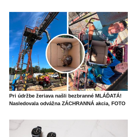
Pri údržbe žeriava našli bezbranné MLÁĎATÁ!
Nasledovala odvážna ZÁCHRANNÁ akcia, FOTO