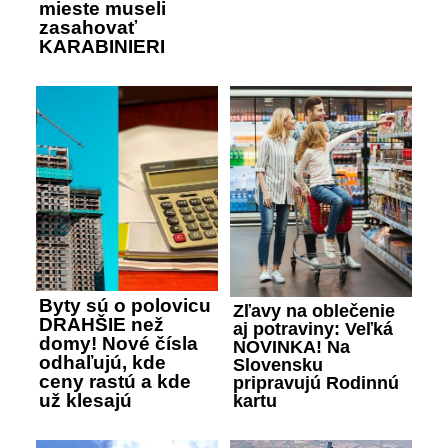
mieste museli
zasahovať
KARABINIERI
Byty sú o polovicu
Zľavy na oblečenie
DRAHŠIE než
aj potraviny: Veľká
domy! Nové čísla
NOVINKA! Na
odhaľujú, kde
Slovensku
ceny rastú a kde
pripravujú Rodinnú
už klesajú
kartu