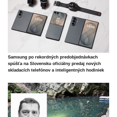
Samsung po rekordných predobjednávkach
spúšťa na Slovensku oficiálny predaj nových
skladacích telefónov a inteligentných hodiniek