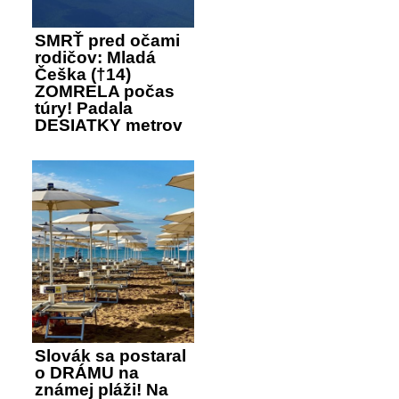
SMRŤ pred očami
rodičov: Mladá
Češka (†14)
ZOMRELA počas
túry! Padala
DESIATKY metrov
Slovák sa postaral
o DRÁMU na
známej pláži! Na