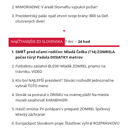
MIMORIADNE: V areáli Slovnaftu vypukol požiar!
Prezidentský palác opäť otvorí svoje brány: Blíži sa Deň
otvorených dverí
NAJČÍTANEJŠIE ZO SLOVENSKA
7 dní
24 hod
SMRŤ pred očami rodičov: Mladá Češka (†14) ZOMRELA
počas túry! Padala DESIATKY metrov
Futbalistu zasiahol BLESK! Mladík ZOMREL priamo na
trávniku, VIDEO
Kto bol NAJLEPŠÍ prezident? Slováci rozhodli! Jednoznačne
vybrali TOTO meno
Slovák sa postaral o DRÁMU na známej pláži! Na mieste
museli zasahovať KARABINIERI
Hasiči smútia: Pri potápaní v priepasti ZOMREL špičkový
letecký záchranár
Eurojackpot Slovákom praje: Šťastlivec vyhral ROZPRÁVKOVÚ