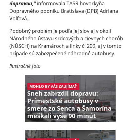
dopravou,“
informovala TASR hovorkyňa
Dopravného podniku Bratislava (DPB) Adriana
Volfová.
Podobný problém je podľa jej slov aj v okolí
Národného ústavu srdcových a cievnych chorôb
(NÚSCH) na Kramároch a linky č. 209, aj v tomto
prípade sú zabezpečené náhradné autobusy.
Ilustračné foto
MOHLO BY VÁS ZAUJÍMAŤ
Sneh zabrzdil dopravu:
Prímestské autobusy v
smere zo Senca a Šamorína
meškali vyše 90 minút