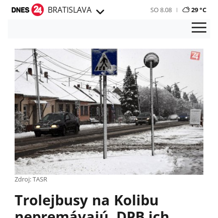
BRATISLAVA
SO 8.08
29 °C
Zdroj: TASR
Trolejbusy na Kolibu
nepremávajú, DPB ich