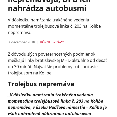
nahrádza autobusmi
V dôsledku namŕzania trakčného vedenia
momentálne trolejbusová linka č. 203 na Kolibe
nepremáva.
3. december 2018
RÔZNE
SPRÁVY
Z dôvodu zlých poveternostných podmienok
meškajú linky bratislavskej MHD aktuálne od desať
do 30 minút. Najväčšie problémy robí počasie
trolejbusom na Kolibe.
Trolejbus nepremáva
„V dôsledku namŕzania trakčného vedenia
momentálne trolejbusová linka č. 203 na Kolibe
nepremáva, v úseku Hodžovo námestie – Koliba je
však nahradená náhradnou autobusovou