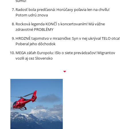
sumu!
Radosť bola predčasná: Horúčavy poľavia len na chvíľu!
Potom udrú znova
Rocková legenda KONČÍ s koncertovaním! Má vážne
zdravotné PROBLÉMY
HROZNÉ tajomstvo v mrazničke: Syn v nej ukrýval TELO otca!
Poberal jeho dôchodok
MEGA záťah Europolu: Išlo o siete prevádzačov! Migrantov
vozili aj cez Slovensko