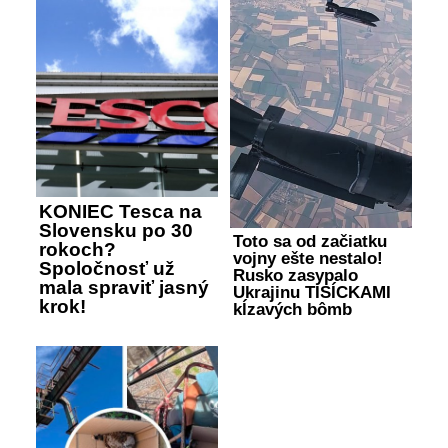
KONIEC Tesca na
Slovensku po 30
Toto sa od začiatku
rokoch?
vojny ešte nestalo!
Spoločnosť už
Rusko zasypalo
mala spraviť jasný
Ukrajinu TISÍCKAMI
krok!
kĺzavých bômb