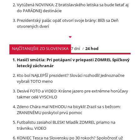
Vytúžená NOVINKA: Z bratislavského letiska sa bude lietať aj
do PARÁDNEJ destinácie
Prezidentský palác opäť otvorí svoje brány: Blíži sa Deň
otvorených dverí
NAJČÍTANEJŠIE ZO SLOVENSKA
7 dní
24 hod
Hasiči smútia: Pri potápaní v priepasti ZOMREL špičkový
letecký záchranár
Kto bol NAJLEPŠÍ prezident? Slováci rozhodli! Jednoznačne
vybrali TOTO meno
Desivé FOTO a VIDEO: Krásne jazero pre extrémne horúčavy
takmer celé VYSCHLO
Zdeno Chára mal NEHODU na bicykli! Zrazil sa s bežcom:
ZRANENÉMU poskytol prvú pomoc
Futbalistu zasiahol BLESK! Mladík ZOMREL priamo na
trávniku, VIDEO
KONIEC Tesca na Slovensku po 30 rokoch? Spoločnosť už