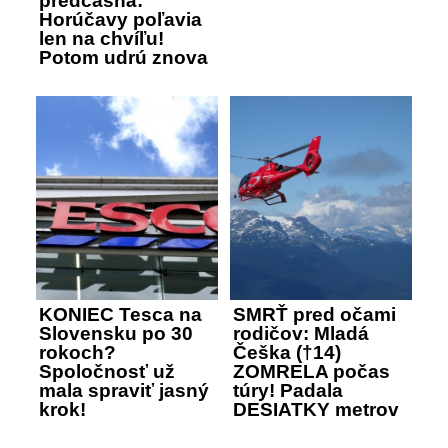
predčasná:
Horúčavy poľavia
len na chvíľu!
Potom udrú znova
KONIEC Tesca na
SMRŤ pred očami
Slovensku po 30
rodičov: Mladá
rokoch?
Češka (†14)
Spoločnosť už
ZOMRELA počas
mala spraviť jasný
túry! Padala
krok!
DESIATKY metrov