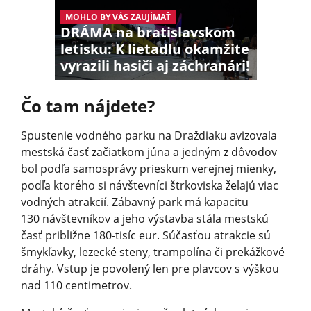
MOHLO BY VÁS ZAUJÍMAŤ
DRÁMA na bratislavskom
letisku: K lietadlu okamžite
vyrazili hasiči aj záchranári!
Čo tam nájdete?
Spustenie vodného parku na Draždiaku avizovala
mestská časť začiatkom júna a jedným z dôvodov
bol podľa samosprávy prieskum verejnej mienky,
podľa ktorého si návštevníci štrkoviska želajú viac
vodných atrakcií. Zábavný park má kapacitu
130 návštevníkov a jeho výstavba stála mestskú
časť približne 180-tisíc eur. Súčasťou atrakcie sú
šmykľavky, lezecké steny, trampolína či prekážkové
dráhy. Vstup je povolený len pre plavcov s výškou
nad 110 centimetrov.