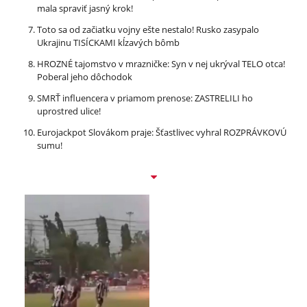
mala spraviť jasný krok!
Toto sa od začiatku vojny ešte nestalo! Rusko zasypalo
Ukrajinu TISÍCKAMI kĺzavých bômb
HROZNÉ tajomstvo v mrazničke: Syn v nej ukrýval TELO otca!
Poberal jeho dôchodok
SMRŤ influencera v priamom prenose: ZASTRELILI ho
uprostred ulice!
Eurojackpot Slovákom praje: Šťastlivec vyhral ROZPRÁVKOVÚ
sumu!