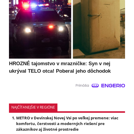
HROZNÉ tajomstvo v mrazničke: Syn v nej
ukrýval TELO otca! Poberal jeho dôchodok
NAJČÍTANEJŠIE V REGIÓNE
METRO v Devínskej Novej Vsi po veľkej premene: viac
komfortu, čerstvosti a moderných riešení pre
zákazníkov aj životné prostredie