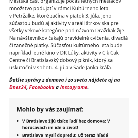
Mestská časť organizuje počas letných mesiacov
množstvo podujatí v rámci Kultúrneho leta
v Petržalke, ktoré začína v piatok 3. júla. Jeho
súčasťou budú aj aktivity v areáli štrkoviska pre
všetky vekové kategórie pod názvom Draždiak žije.
Na návštevníkov čakajú pravidelné cvičenia, divadlá
či tanečné piatky. Súčasťou kultúrneho leta bude
napríklad letné kino v DK Lúky, aktivity v Cik Cak
Centre či Bratislavský dobový piknik, ktorý sa
uskutoční v sobotu 4. júla v Sade Janka kráľa.
Ďalšie správy z domova i zo sveta nájdete aj na
Dnes24
,
Facebooku
a
Instagrame
.
Mohlo by vás zaujímať:
V Bratislave žijú tisíce ľudí bez domova: V
horúčavách im ide o život!
Bratislava myslí dopredu: Už teraz hľadá