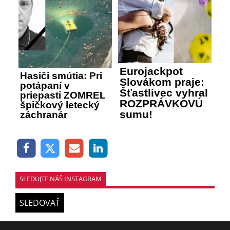
Eurojackpot
Hasiči smútia: Pri
Slovákom praje:
potápaní v
Šťastlivec vyhral
priepasti ZOMREL
ROZPRÁVKOVÚ
špičkový letecký
sumu!
záchranár
SLEDUJTE NÁŠ INSTAGRAM
SLEDOVAŤ