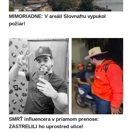
MIMORIADNE: V areáli Slovnaftu vypukol
požiar!
SMRŤ influencera v priamom prenose:
ZASTRELILI ho uprostred ulice!