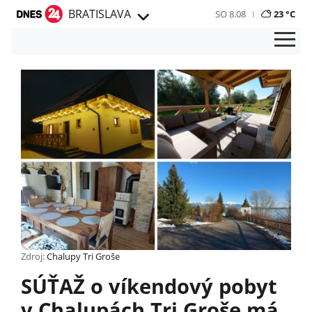
BRATISLAVA
SO 8.08
23 °C
Zdroj:
Chalupy Tri Groše
SÚŤAŽ o víkendový pobyt
v Chalupách Tri Groše má