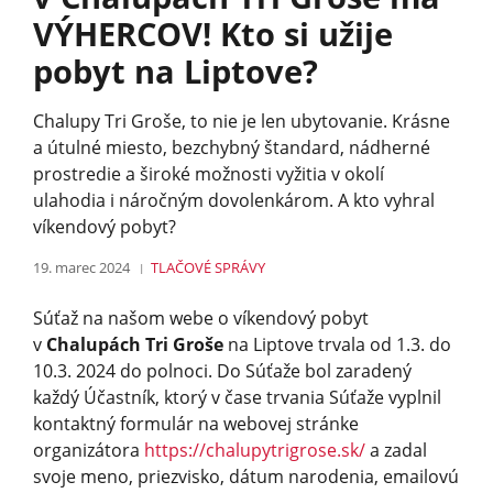
VÝHERCOV! Kto si užije
pobyt na Liptove?
Chalupy Tri Groše, to nie je len ubytovanie. Krásne
a útulné miesto, bezchybný štandard, nádherné
prostredie a široké možnosti vyžitia v okolí
ulahodia i náročným dovolenkárom. A kto vyhral
víkendový pobyt?
19. marec 2024
TLAČOVÉ SPRÁVY
Súťaž na našom webe o víkendový pobyt
v
Chalupách Tri Groše
na Liptove trvala od 1.3. do
10.3. 2024 do polnoci. Do Súťaže bol zaradený
každý Účastník, ktorý v čase trvania Súťaže vyplnil
kontaktný formulár na webovej stránke
organizátora
https://chalupytrigrose.sk/
a zadal
svoje meno, priezvisko, dátum narodenia, emailovú