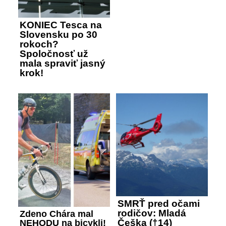
KONIEC Tesca na
Slovensku po 30
rokoch?
Spoločnosť už
mala spraviť jasný
krok!
SMRŤ pred očami
rodičov: Mladá
Zdeno Chára mal
Češka (†14)
NEHODU na bicykli!