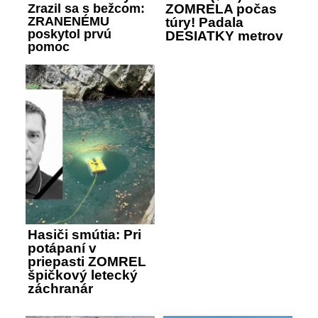
Zrazil sa s bežcom:
ZOMRELA počas
ZRANENÉMU
túry! Padala
poskytol prvú
DESIATKY metrov
pomoc
Hasiči smútia: Pri
potápaní v
priepasti ZOMREL
špičkový letecký
záchranár