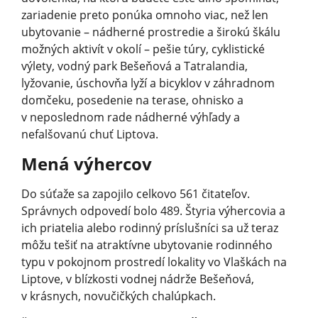
zariadenie preto ponúka omnoho viac, než len
ubytovanie – nádherné prostredie a širokú škálu
možných aktivít v okolí – pešie túry, cyklistické
výlety, vodný park Bešeňová a Tatralandia,
lyžovanie, úschovňa lyží a bicyklov v záhradnom
domčeku, posedenie na terase, ohnisko a
v neposlednom rade nádherné výhľady a
nefalšovanú chuť Liptova.
Mená výhercov
Do súťaže sa zapojilo celkovo 561 čitateľov.
Správnych odpovedí bolo 489. Štyria výhercovia a
ich priatelia alebo rodinný príslušníci sa už teraz
môžu tešiť na atraktívne ubytovanie rodinného
typu v pokojnom prostredí lokality vo Vlaškách na
Liptove, v blízkosti vodnej nádrže Bešeňová,
v krásnych, novučičkých chalúpkach.