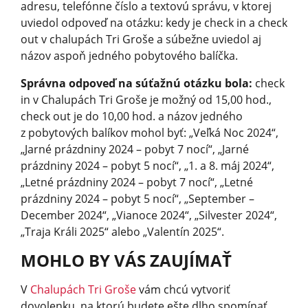
adresu, telefónne číslo a textovú správu, v ktorej
uviedol odpoveď na otázku: kedy je check in a check
out v chalupách Tri Groše a súbežne uviedol aj
názov aspoň jedného pobytového balíčka.
Správna odpoveď na súťažnú otázku bola:
check
in v Chalupách Tri Groše je možný od 15,00 hod.,
check out je do 10,00 hod. a názov jedného
z pobytových balíkov mohol byť: „Veľká Noc 2024“,
„Jarné prázdniny 2024 – pobyt 7 nocí“, „Jarné
prázdniny 2024 – pobyt 5 nocí“, „1. a 8. máj 2024“,
„Letné prázdniny 2024 – pobyt 7 nocí“, „Letné
prázdniny 2024 – pobyt 5 nocí“, „September –
December 2024“, „Vianoce 2024“, „Silvester 2024“,
„Traja Králi 2025“ alebo „Valentín 2025“.
MOHLO BY VÁS ZAUJÍMAŤ
V
Chalupách Tri Groše
vám chcú vytvoriť
dovolenku, na ktorú budete ešte dlho spomínať,