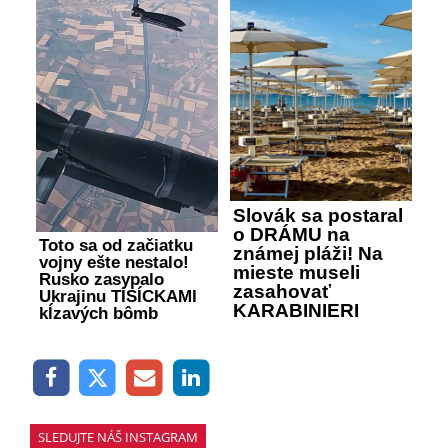
Slovák sa postaral
o DRÁMU na
Toto sa od začiatku
známej pláži! Na
vojny ešte nestalo!
mieste museli
Rusko zasypalo
zasahovať
Ukrajinu TISÍCKAMI
KARABINIERI
kĺzavých bômb
SLEDUJTE NÁŠ INSTAGRAM