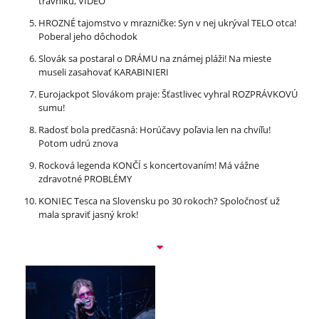
trávniku, VIDEO
HROZNÉ tajomstvo v mrazničke: Syn v nej ukrýval TELO otca!
Poberal jeho dôchodok
Slovák sa postaral o DRÁMU na známej pláži! Na mieste
museli zasahovať KARABINIERI
Eurojackpot Slovákom praje: Šťastlivec vyhral ROZPRÁVKOVÚ
sumu!
Radosť bola predčasná: Horúčavy poľavia len na chvíľu!
Potom udrú znova
Rocková legenda KONČÍ s koncertovaním! Má vážne
zdravotné PROBLÉMY
KONIEC Tesca na Slovensku po 30 rokoch? Spoločnosť už
mala spraviť jasný krok!