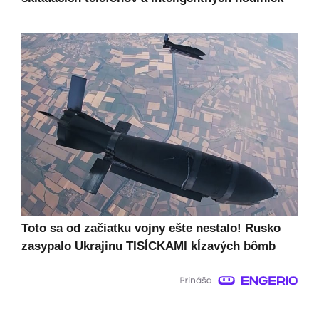
Toto sa od začiatku vojny ešte nestalo! Rusko
zasypalo Ukrajinu TISÍCKAMI kĺzavých bômb