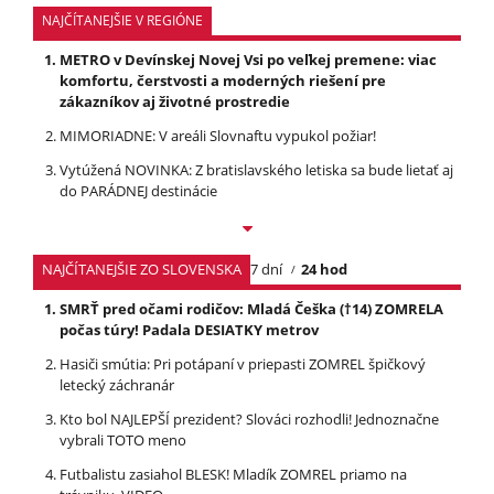
NAJČÍTANEJŠIE V REGIÓNE
METRO v Devínskej Novej Vsi po veľkej premene: viac
komfortu, čerstvosti a moderných riešení pre
zákazníkov aj životné prostredie
MIMORIADNE: V areáli Slovnaftu vypukol požiar!
Vytúžená NOVINKA: Z bratislavského letiska sa bude lietať aj
do PARÁDNEJ destinácie
NAJČÍTANEJŠIE ZO SLOVENSKA
7 dní
24 hod
SMRŤ pred očami rodičov: Mladá Češka (†14) ZOMRELA
počas túry! Padala DESIATKY metrov
Hasiči smútia: Pri potápaní v priepasti ZOMREL špičkový
letecký záchranár
Kto bol NAJLEPŠÍ prezident? Slováci rozhodli! Jednoznačne
vybrali TOTO meno
Futbalistu zasiahol BLESK! Mladík ZOMREL priamo na