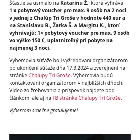
Šťastie sa usmialo na
Katarínu Ž.
, ktorá vyhráva
1 x pobytový voucher pre max. 9 osôb na 2 noci
v jednej z Chalúp Tri Groše v hodnote 440 eur a
na Stanislavu B., Žarka Š. a Margitu K., ktorí
vyhrávajú: 1× pobytový voucher pre max. 9 osôb
vo výške 150 €, uplatniteľný pri pobyte na
najmenej 3 noci
.
Výhercovia súťaže boli vyžrebovaní organizátorom
po ukončení súťaže dňa 17.3.2024 a zverejnení na
stránke
Chalupy Tri Groše
. Výhercovia budú
kontaktovaní organizátorom v najbližších dňoch.
Video zo žrebovania a príspevok nájdete pod
článkom, ale aj na
FB stránke Chalupy Tri Groše
.
Výhercom srdečne gratulujeme!