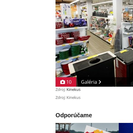
10
Galéria
Zdroj:
Kinekus
Zdroj: Kinekus
Odporúčame