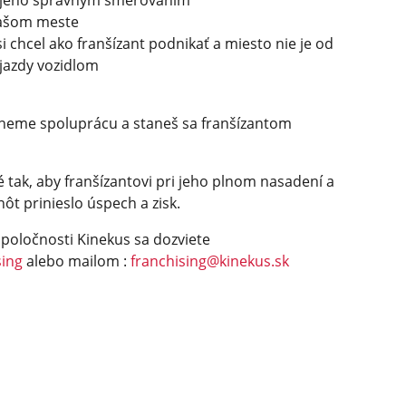
a jeho správnym smerovaním
 vašom meste
y si chcel ako franšízant podnikať a miesto nie je od
 jazdy vozidlom
dneme spoluprácu a staneš sa franšízantom
tak, aby franšízantovi pri jeho plnom nasadení a
ôt prinieslo úspech a zisk.
poločnosti Kinekus sa dozviete
sing
alebo mailom :
franchising@
kinekus.sk