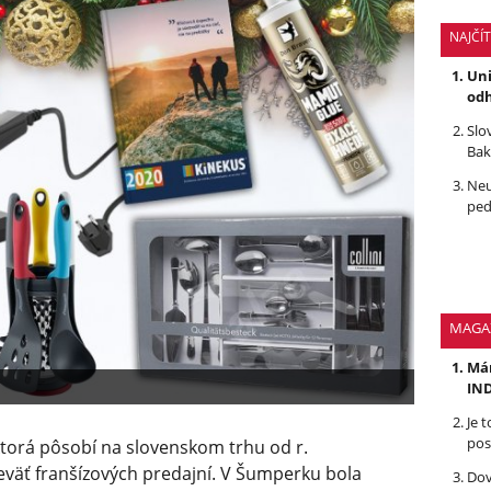
NAJČÍ
Uni
odh
Slo
Bak
Neu
ped
MAGA
Mám
IND
Je 
pos
torá pôsobí na slovenskom trhu od r.
deväť franšízových predajní. V Šumperku bola
Dov