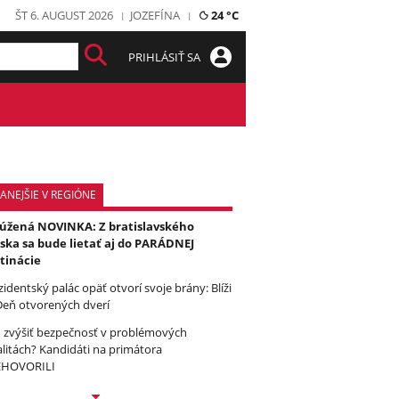
ŠT 6. AUGUST 2026
JOZEFÍNA
24 °C
PRIHLÁSIŤ SA
ANEJŠIE V REGIÓNE
úžená NOVINKA: Z bratislavského
iska sa bude lietať aj do PARÁDNEJ
tinácie
zidentský palác opäť otvorí svoje brány: Blíži
Deň otvorených dverí
 zvýšiť bezpečnosť v problémových
alitách? Kandidáti na primátora
EHOVORILI