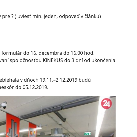
re ? ( uviesť min. jeden, odpoveď v článku)
ý formulár do 16. decembra do 16.00 hod.
vaní spoločnosťou KINEKUS do 3 dní od ukončenia
rebiehala v dňoch 19.11.–2.12.2019 budú
eskôr do 05.12.2019.