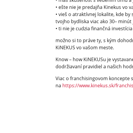
• máš skúsenosť s vedením tímu 
• ešte nie je predajňa Kinekus vo
• vieš o atraktívnej lokalite, kde b
tvojho bydliska viac ako 30– minút
• ti nie je cudzia finančná investícia
možno si to práve ty, s kým doho
KiNEKUS vo vašom meste.
Know – how KiNEKUSu je vystavané 
dodržiavaní pravidiel a našich hodn
Viac o franchisingovom koncepte s
na
https://www.kinekus.sk/franchi