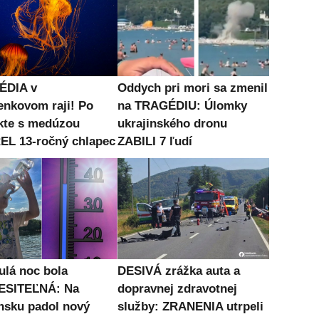
ÉDIA v
Oddych pri mori sa zmenil
enkovom raji! Po
na TRAGÉDIU: Úlomky
kte s medúzou
ukrajinského dronu
L 13-ročný chlapec
ZABILI 7 ľudí
ulá noc bola
DESIVÁ zrážka auta a
ESITEĽNÁ: Na
dopravnej zdravotnej
nsku padol nový
služby: ZRANENIA utrpeli