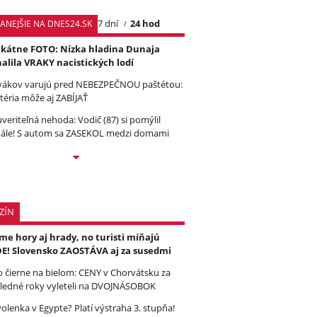
7 dní
24 hod
TANEJŠIE NA DNES24.SK
kátne FOTO: Nízka hladina Dunaja
alila VRAKY nacistických lodí
vákov varujú pred NEBEZPEČNOU paštétou:
téria môže aj ZABÍJAŤ
veriteľná nehoda: Vodič (87) si pomýlil
ále! S autom sa ZASEKOL medzi domami
ZÍN
e hory aj hrady, no turisti míňajú
E! Slovensko ZAOSTÁVA aj za susedmi
to čierne na bielom: CENY v Chorvátsku za
ledné roky vyleteli na DVOJNÁSOBOK
olenka v Egypte? Platí výstraha 3. stupňa!