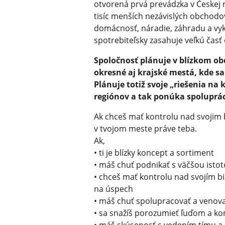
otvorená prvá prevádzka v Českej 
tisíc menších nezávislých obchodo
domácnosť, náradie, záhradu a vy
spotrebiteľsky zasahuje veľkú časť
Spoločnosť plánuje v blízkom ob
okresné aj krajské mestá, kde 
Plánuje totiž svoje „riešenia na
regiónov a tak ponúka spoluprá
Ak chceš mať kontrolu nad svojim 
v tvojom meste práve teba.
Ak,
• ti je blízky koncept a sortiment
• máš chuť podnikať s väčšou isto
• chceš mať kontrolu nad svojím b
na úspech
• máš chuť spolupracovať a venova
• sa snažíš porozumieť ľuďom a k