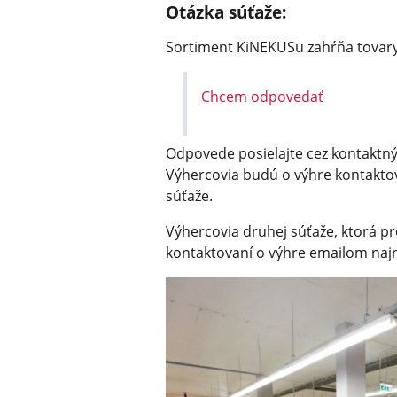
Otázka súťaže:
Sortiment KiNEKUSu zahŕňa tovary p
Chcem odpovedať
Odpovede posielajte cez kontaktn
Výhercovia budú o výhre kontakto
súťaže.
Výhercovia druhej súťaže, ktorá p
kontaktovaní o výhre emailom najn