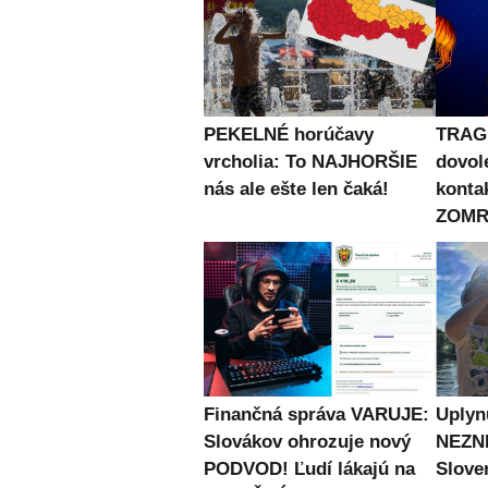
PEKELNÉ horúčavy
TRAG
vrcholia: To NAJHORŠIE
dovol
nás ale ešte len čaká!
konta
ZOMRE
Finančná správa VARUJE:
Uplyn
Slovákov ohrozuje nový
NEZN
PODVOD! Ľudí lákajú na
Slove