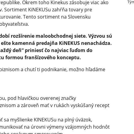
Tým
republike. Okrem toho Kinekus zásobuje viac ako
v. Sortiment KiNEKUSu zahŕňa tovary pre
kurovanie. Tento sortiment na Slovensku
 obyvateľstva.
dobí rozšírenie maloobchodnej siete. Výzvou sú
sa ešte kamenná predajňa KiNEKUS nenachádza.
 každý deň“ priniesť čo najviac ľuďom do
cu formou franšízového konceptu.
biznisom a chutí ti podnikanie, možno hľadáme
tou, pod hlavičkou overenej značky
iznisom a zároveň mať v rukách vyskúšaný recept
ť sa myšlienke KINEKUSu na plný úväzok,
omunikovať na úrovni výmeny vzájomných hodnôt