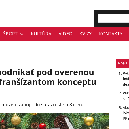
ŠPORT
KULTÚRA
VIDEO
KVÍZY
KONTAKTY
NAJČÍT
podnikať pod overenou
Vyt
 franšízantom konceptu
let
des
Pre
sa 
môžete zapojiť do súťaží ešte o 8 cien.
Ako
lok
PR