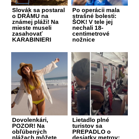
Slovák sa postaral
Po operácii mala
o DRÁMU na
strašné bolesti:
známej pláži! Na
ŠOK! V tele jej
mieste museli
nechali 18-
zasahovať
centimetrové
KARABINIERI
nožnice
Dovolenkári,
Lietadlo plné
POZOR! Na
turistov sa
obľúbených
PREPADLO o
plážach môžete
desiatky metrov: