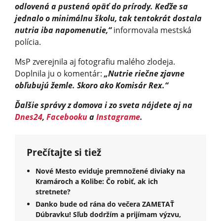
odlovená a pustená opäť do prírody. Keďže sa
jednalo o minimálnu školu, tak tentokrát dostala
nutria iba napomenutie,“
informovala mestská
polícia.
MsP zverejnila aj fotografiu malého zlodeja.
Doplnila ju o komentár:
„Nutrie riečne zjavne
obľubujú žemle. Skoro ako Komisár Rex.“
Ďalšie správy z domova i zo sveta nájdete aj na
Dnes24
,
Facebooku
a
Instagrame
.
Prečítajte si tiež
Nové Mesto eviduje premnožené diviaky na
Kramároch a Kolibe: Čo robiť, ak ich
stretnete?
Danko bude od rána do večera ZAMETAŤ
Dúbravku! Sľub dodržím a prijímam výzvu,