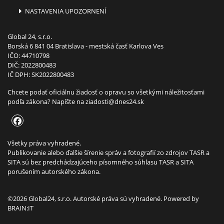
NASTAVENIA UPOZORNENÍ
Global 24, s.r.o.
Borská 6 841 04 Bratislava - mestská časť Karlova Ves
IČO: 44710798
DIČ: 2022800483
IČ DPH: SK2022800483
Chcete podať oficiálnu žiadosť o opravu so všetkými náležitosťami
podľa zákona? Napíšte na
ziadosti@dnes24.sk
Všetky práva vyhradené.
Publikovanie alebo ďalšie šírenie správ a fotografií zo zdrojov TASR a
SITA sú bez predchádzajúceho písomného súhlasu TASR a SITA
porušením autorského zákona.
©2026 Global24, s.r.o. Autorské práva sú vyhradené. Powered by
BRAIN:IT