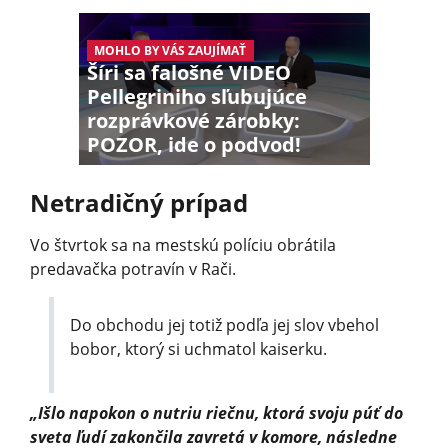
MOHLO BY VÁS ZAUJÍMAŤ
Šíri sa falošné VIDEO
Pellegriniho sľubujúce
rozprávkové zárobky:
POZOR, ide o podvod!
Netradičný prípad
Vo štvrtok sa na mestskú políciu obrátila
predavačka potravín v Rači.
Do obchodu jej totiž podľa jej slov vbehol
bobor, ktorý si uchmatol kaiserku.
„Išlo napokon o nutriu riečnu, ktorá svoju púť do
sveta ľudí zakončila zavretá v komore, následne