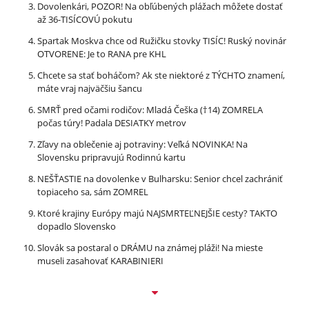
Dovolenkári, POZOR! Na obľúbených plážach môžete dostať
až 36-TISÍCOVÚ pokutu
Spartak Moskva chce od Ružičku stovky TISÍC! Ruský novinár
OTVORENE: Je to RANA pre KHL
Chcete sa stať boháčom? Ak ste niektoré z TÝCHTO znamení,
máte vraj najväčšiu šancu
SMRŤ pred očami rodičov: Mladá Češka (†14) ZOMRELA
počas túry! Padala DESIATKY metrov
Zľavy na oblečenie aj potraviny: Veľká NOVINKA! Na
Slovensku pripravujú Rodinnú kartu
NEŠŤASTIE na dovolenke v Bulharsku: Senior chcel zachrániť
topiaceho sa, sám ZOMREL
Ktoré krajiny Európy majú NAJSMRTEĽNEJŠIE cesty? TAKTO
dopadlo Slovensko
Slovák sa postaral o DRÁMU na známej pláži! Na mieste
museli zasahovať KARABINIERI