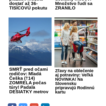
dostať až 36-
Množstvo ľudí sa
TISÍCOVÚ pokutu
ZRANILO
SMRŤ pred očami
Zľavy na oblečenie
rodičov: Mladá
aj potraviny: Veľká
Češka (†14)
NOVINKA! Na
ZOMRELA počas
Slovensku
túry! Padala
pripravujú Rodinnú
DESIATKY metrov
kartu