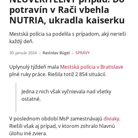
potravín v Rači vbehla
NUTRIA, ukradla kaiserku
Mestská polícia sa podelila s prípadom, aký nerieši
každý deň.
30. január 2024
Rastislav Búgel
SPRÁVY
Uplynulý týždeň mala
Mestská polícia v Bratislave
plné ruky práce. Riešila totiž 2 854 situácií.
Jedna z nich však vyčnievala nad všetky
ostatné.
V poslednom období MsP zamestnávajú
diviaky
.
Riešili však aj prípad, v ktorom zohralo hlavnú
úlohu iné zviera.