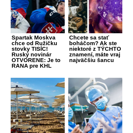
Spartak Moskva
Chcete sa stať
chce od Ružičku
boháčom? Ak ste
stovky TISÍC!
niektoré z TÝCHTO
Ruský novinár
znamení, máte vraj
OTVORENE: Je to
najväčšiu šancu
RANA pre KHL