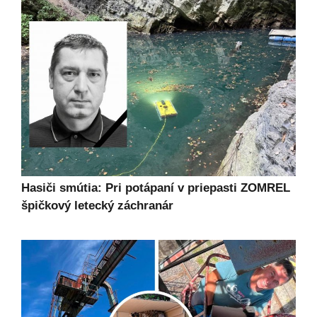
Hasiči smútia: Pri potápaní v priepasti ZOMREL
špičkový letecký záchranár