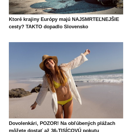
Ktoré krajiny Európy majú NAJSMRTEĽNEJŠIE
cesty? TAKTO dopadlo Slovensko
Dovolenkári, POZOR! Na obľúbených plážach
môžete dostať až 36-TISÍCOVÚ pokutu