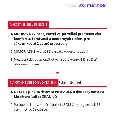
NAJČÍTANEJŠIE V REGIÓNE
METRO v Devínskej Novej Vsi po veľkej premene: viac
komfortu, čerstvosti a moderných riešení pre
zákazníkov aj životné prostredie
MIMORIADNE: V areáli Slovnaftu vypukol požiar!
Prezidentský palác opäť otvorí svoje brány: Blíži sa Deň
otvorených dverí
NAJČÍTANEJŠIE ZO SLOVENSKA
7 dní
24 hod
Lietadlo plné turistov sa PREPADLO o desiatky metrov:
Množstvo ľudí sa ZRANILO
Po operácii mala strašné bolesti: ŠOK! V tele jej nechali 18-
centimetrové nožnice