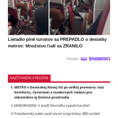
Lietadlo plné turistov sa PREPADLO o desiatky
metrov: Množstvo ľudí sa ZRANILO
NAJČÍTANEJŠIE V REGIÓNE
METRO v Devínskej Novej Vsi po veľkej premene: viac
komfortu, čerstvosti a moderných riešení pre
zákazníkov aj životné prostredie
MIMORIADNE: V areáli Slovnaftu vypukol požiar!
Prezidentský palác opäť otvorí svoje brány: Blíži sa Deň