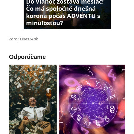
Do Vianoc zostáva mesiac!
Čo má spoločné dnešná
korona počas ADVENTU s
minulosťou?
Zdroj: Dnes24.sk
Odporúčame