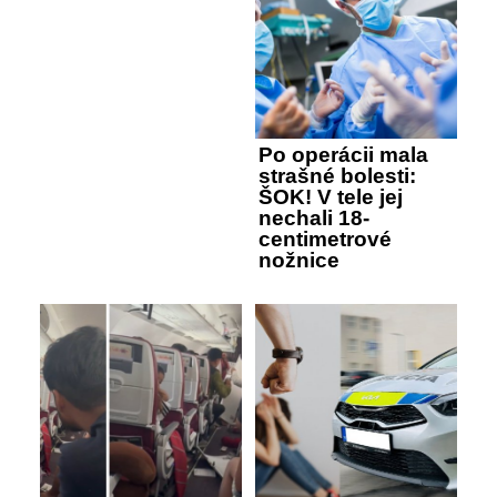
Po operácii mala
strašné bolesti:
ŠOK! V tele jej
nechali 18-
centimetrové
nožnice