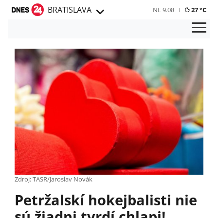
BRATISLAVA
NE 9.08
27 °C
Zdroj: TASR/Jaroslav Novák
Petržalskí hokejbalisti nie
sú žiadni tvrdí chlapi!