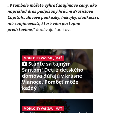
„V tombole môžete vyhrať zaujímave ceny, ako
napríklad dres podpísaný hráčmi Bratislava
Capitals, zľavové poukážky, hokejky, sladkosti a
iné zaujímavosti, ktoré vám postupne
predstavíme,“
dodávajú športovci.
MOHLO BY VÁS ZAUJÍMAŤ
Staňte sa tajným
Santom! Deti z detského
domova dúfajú v krásne
Vianoce. Pomôcť môže
každý
MOHLO BY VÁS ZAUJÍMAŤ