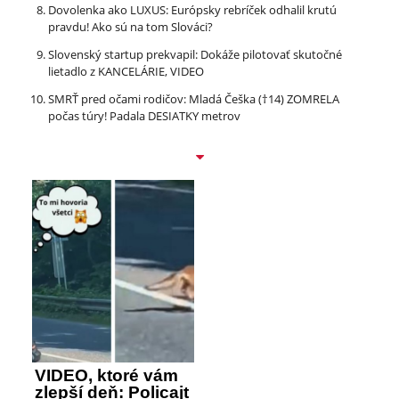
Dovolenka ako LUXUS: Európsky rebríček odhalil krutú
pravdu! Ako sú na tom Slováci?
Slovenský startup prekvapil: Dokáže pilotovať skutočné
lietadlo z KANCELÁRIE, VIDEO
SMRŤ pred očami rodičov: Mladá Češka (†14) ZOMRELA
počas túry! Padala DESIATKY metrov
VIDEO, ktoré vám
zlepší deň: Policajt