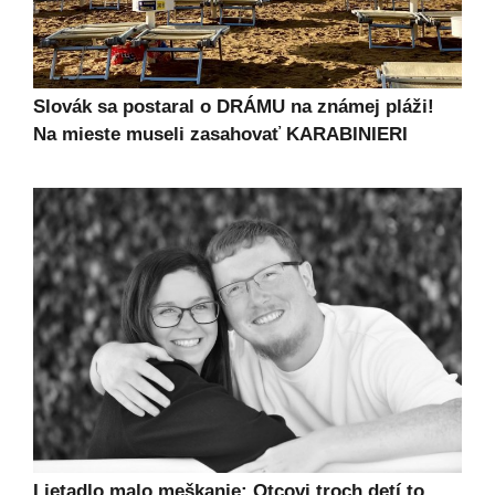
Slovák sa postaral o DRÁMU na známej pláži!
Na mieste museli zasahovať KARABINIERI
Lietadlo malo meškanie: Otcovi troch detí to