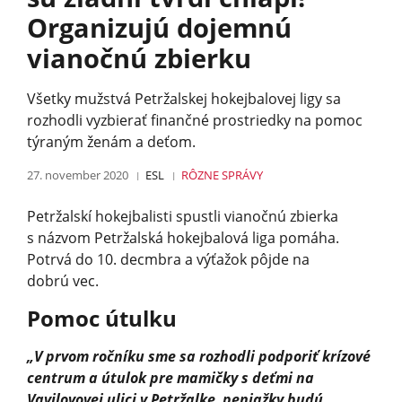
Organizujú dojemnú
vianočnú zbierku
Všetky mužstvá Petržalskej hokejbalovej ligy sa
rozhodli vyzbierať finančné prostriedky na pomoc
týraným ženám a deťom.
27. november 2020
ESL
RÔZNE
SPRÁVY
Petržalskí hokejbalisti spustli vianočnú zbierka
s názvom Petržalská hokejbalová liga pomáha.
Potrvá do 10. decmbra a výťažok pôjde na
dobrú vec.
Pomoc útulku
„V prvom ročníku sme sa rozhodli podporiť krízové
centrum a útulok pre mamičky s deťmi na
Vavilovovej ulici v Petržalke, peniažky budú