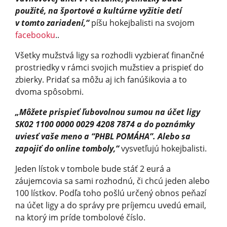
použité, na športové a kultúrne vyžitie detí
v tomto zariadení,“
píšu hokejbalisti na svojom
facebooku
..
Všetky mužstvá ligy sa rozhodli vyzbierať finančné
prostriedky v rámci svojich mužstiev a prispieť do
zbierky. Pridať sa môžu aj ich fanúšikovia a to
dvoma spôsobmi.
„Môžete prispieť ľubovolnou sumou na účet ligy
SK02 1100 000­0 0029 4208 7­874 a do poznámky
uviesť vaše meno a “PHBL POMÁHA”. Alebo sa
zapojiť do online tomboly,“
vysvetľujú hokejbalisti.
Jeden lístok v tombole bude stáť 2 eurá a
záujemcovia sa sami rozhodnú, či chcú jeden alebo
100 lístkov. Podľa toho pošlú určený obnos peňazí
na účet ligy a do správy pre príjemcu uvedú email,
na ktorý im príde tombolové číslo.