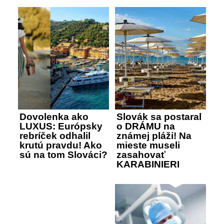
Dovolenka ako
Slovák sa postaral
LUXUS: Európsky
o DRÁMU na
rebríček odhalil
známej pláži! Na
krutú pravdu! Ako
mieste museli
sú na tom Slováci?
zasahovať
KARABINIERI