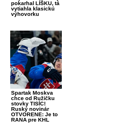
pokarhal LÍŠKU, tá
vytiahla klasickú
výhovorku
Spartak Moskva
chce od Ružičku
stovky TISÍC!
Ruský novinár
OTVORENE: Je to
RANA pre KHL