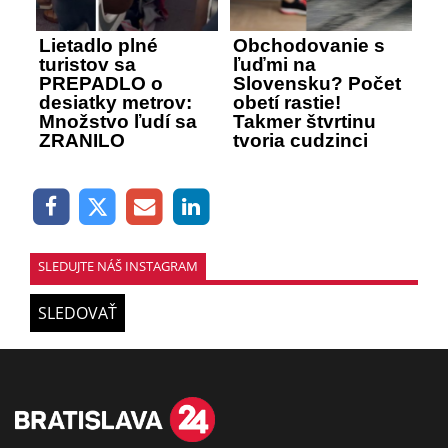
Lietadlo plné
Obchodovanie s
turistov sa
ľuďmi na
PREPADLO o
Slovensku? Počet
desiatky metrov:
obetí rastie!
Množstvo ľudí sa
Takmer štvrtinu
ZRANILO
tvoria cudzinci
SLEDUJTE NÁŠ INSTAGRAM
SLEDOVAŤ