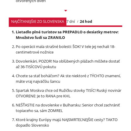
otvorených dverí
NAJČÍTANEJŠIE ZO SLOVENSKA
7 dní
24 hod
Lietadlo plné turistov sa PREPADLO o desiatky metrov:
Množstvo ľudí sa ZRANILO
Po operácii mala strašné bolesti: ŠOK! V tele jej nechali 18-
centimetrové nožnice
Dovolenkári, POZOR! Na obľúbených plážach môžete dostať
až 36-TISÍCOVÚ pokutu
Chcete sa stať boháčom? Ak ste niektoré z TÝCHTO znamení,
máte vraj najväčšiu šancu
Spartak Moskva chce od Ružičku stovky TISÍC! Ruský novinár
OTVORENE: Je to RANA pre KHL
NEŠŤASTIE na dovolenke v Bulharsku: Senior chcel zachrániť
topiaceho sa, sám ZOMREL
Ktoré krajiny Európy majú NAJSMRTEĽNEJŠIE cesty? TAKTO
dopadlo Slovensko