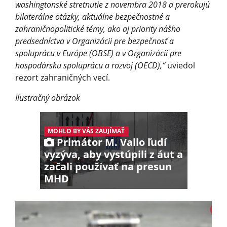
washingtonské stretnutie z novembra 2018 a prerokujú
bilaterálne otázky, aktuálne bezpečnostné a
zahraničnopolitické témy, ako aj priority nášho
predsedníctva v Organizácii pre bezpečnosť a
spoluprácu v Európe (OBSE) a v Organizácii pre
hospodársku spoluprácu a rozvoj (OECD),“
uviedol
rezort zahraničných vecí.
Ilustračný obrázok
MOHLO BY VÁS ZAUJÍMAŤ
Primátor M. Vallo ľudí
vyzýva, aby vystúpili z áut a
začali používať na presun
MHD