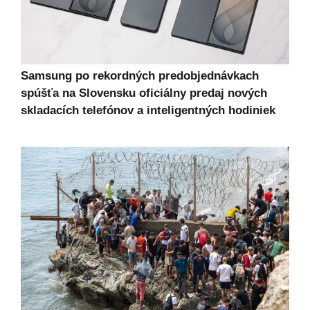
Samsung po rekordných predobjednávkach
spúšťa na Slovensku oficiálny predaj nových
skladacích telefónov a inteligentných hodiniek