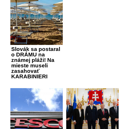
Slovák sa postaral
o DRÁMU na
známej pláži! Na
mieste museli
zasahovať
KARABINIERI