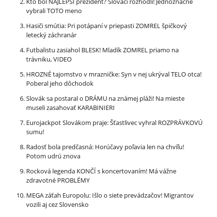
Kto bol NAJLEPŠÍ prezident? Slováci rozhodli! Jednoznačne
vybrali TOTO meno
Hasiči smútia: Pri potápaní v priepasti ZOMREL špičkový
letecký záchranár
Futbalistu zasiahol BLESK! Mladík ZOMREL priamo na
trávniku, VIDEO
HROZNÉ tajomstvo v mrazničke: Syn v nej ukrýval TELO otca!
Poberal jeho dôchodok
Slovák sa postaral o DRÁMU na známej pláži! Na mieste
museli zasahovať KARABINIERI
Eurojackpot Slovákom praje: Šťastlivec vyhral ROZPRÁVKOVÚ
sumu!
Radosť bola predčasná: Horúčavy poľavia len na chvíľu!
Potom udrú znova
Rocková legenda KONČÍ s koncertovaním! Má vážne
zdravotné PROBLÉMY
MEGA záťah Europolu: Išlo o siete prevádzačov! Migrantov
vozili aj cez Slovensko