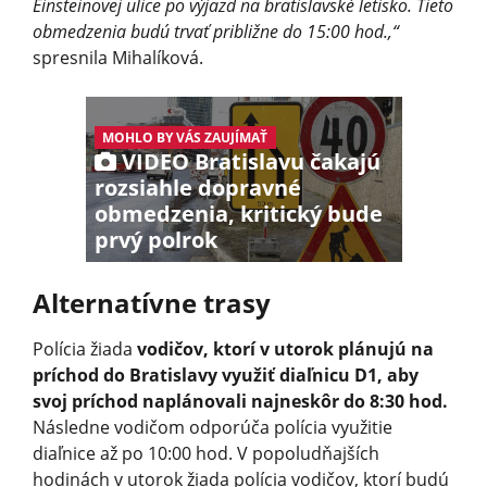
Einsteinovej ulice po výjazd na bratislavské letisko. Tieto
obmedzenia budú trvať približne do 15:00 hod.,“
spresnila Mihalíková.
MOHLO BY VÁS ZAUJÍMAŤ
VIDEO Bratislavu čakajú
rozsiahle dopravné
obmedzenia, kritický bude
prvý polrok
Alternatívne trasy
Polícia žiada
vodičov, ktorí v utorok plánujú na
príchod do Bratislavy využiť diaľnicu D1, aby
svoj príchod naplánovali najneskôr do 8:30 hod.
Následne vodičom odporúča polícia využitie
diaľnice až po 10:00 hod. V popoludňajších
hodinách v utorok žiada polícia vodičov, ktorí budú