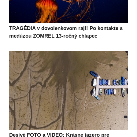
TRAGÉDIA v dovolenkovom raji! Po kontakte s
medúzou ZOMREL 13-ročný chlapec
Desivé FOTO a VIDEO: Krásne jazero pre