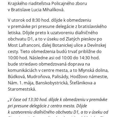
Krajského riaditeľstva Policajného zboru
v Bratislave Lucia Mihalíková.
V utorok od 8:30 hod. dôjde k obmedzeniu
v premávke pri presune delegácie z bratislavského
letiska. Dôjde preto k uzatvoreniu diaľničného
obchvatu D1, a to v úseku od Zlatých pieskov po
Most Lafranconi, ďalej Botanickej ulice a Devínskej
cesty. Tieto obmedzenia budú trvať približne do
10:00 hod. Následne asi od 10:00 do 14:30 hod.
bude striedavo obmedzovaná doprava na
komunikáciách v centre mesta, a to Mlynská dolina,
Búdková, Mudroňova, Palisády, Hodžovo námestie,
Nám. 1. mája, Banskobystrická, Štefánikova a
Staromestská.
„V čase od 13:30 hod. dôjde k obmedzeniu v premávke
pri presune delegácie z centra mesta. Dôjde
k uzatvoreniu diaľničného obchvatu D1, a to v úseku od