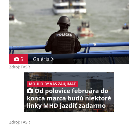
5
Galéria
Zdroj: TASR
MOHLO BY VÁS ZAUJÍMAŤ
Od polovice februára do
konca marca budú niektoré
linky MHD jazdiť zadarmo
Zdroj: TASR