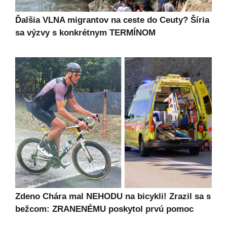
Ďalšia VLNA migrantov na ceste do Ceuty? Šíria
sa výzvy s konkrétnym TERMÍNOM
Zdeno Chára mal NEHODU na bicykli! Zrazil sa s
bežcom: ZRANENÉMU poskytol prvú pomoc