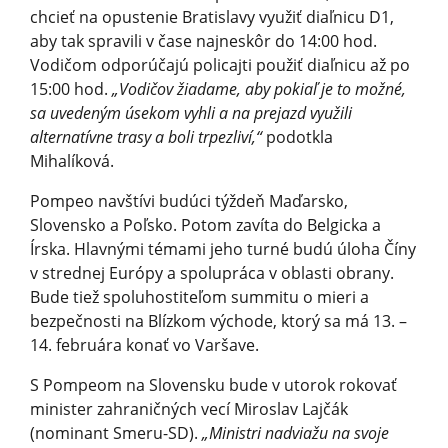
chcieť na opustenie Bratislavy využiť diaľnicu D1,
aby tak spravili v čase najneskôr do 14:00 hod.
Vodičom odporúčajú policajti použiť diaľnicu až po
15:00 hod.
„Vodičov žiadame, aby pokiaľ je to možné,
sa uvedeným úsekom vyhli a na prejazd využili
alternatívne trasy a boli trpezliví,“
podotkla
Mihalíková.
Pompeo navštívi budúci týždeň Maďarsko,
Slovensko a Poľsko. Potom zavíta do Belgicka a
Írska. Hlavnými témami jeho turné budú úloha Číny
v strednej Európy a spolupráca v oblasti obrany.
Bude tiež spoluhostiteľom summitu o mieri a
bezpečnosti na Blízkom východe, ktorý sa má 13. –
14. februára konať vo Varšave.
S Pompeom na Slovensku bude v utorok rokovať
minister zahraničných vecí Miroslav Lajčák
(nominant Smeru-SD).
„Ministri nadviažu na svoje