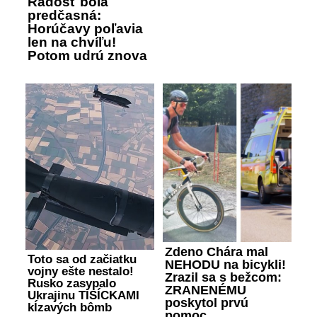
Radosť bola
predčasná:
Horúčavy poľavia
len na chvíľu!
Potom udrú znova
Zdeno Chára mal
Toto sa od začiatku
NEHODU na bicykli!
vojny ešte nestalo!
Zrazil sa s bežcom:
Rusko zasypalo
ZRANENÉMU
Ukrajinu TISÍCKAMI
poskytol prvú
kĺzavých bômb
pomoc