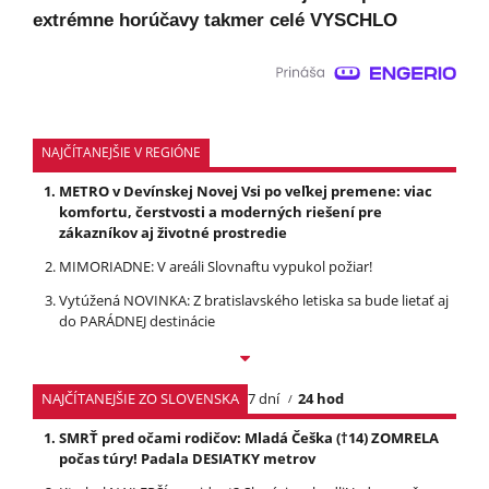
extrémne horúčavy takmer celé VYSCHLO
NAJČÍTANEJŠIE V REGIÓNE
METRO v Devínskej Novej Vsi po veľkej premene: viac
komfortu, čerstvosti a moderných riešení pre
zákazníkov aj životné prostredie
MIMORIADNE: V areáli Slovnaftu vypukol požiar!
Vytúžená NOVINKA: Z bratislavského letiska sa bude lietať aj
do PARÁDNEJ destinácie
NAJČÍTANEJŠIE ZO SLOVENSKA
7 dní
24 hod
SMRŤ pred očami rodičov: Mladá Češka (†14) ZOMRELA
počas túry! Padala DESIATKY metrov