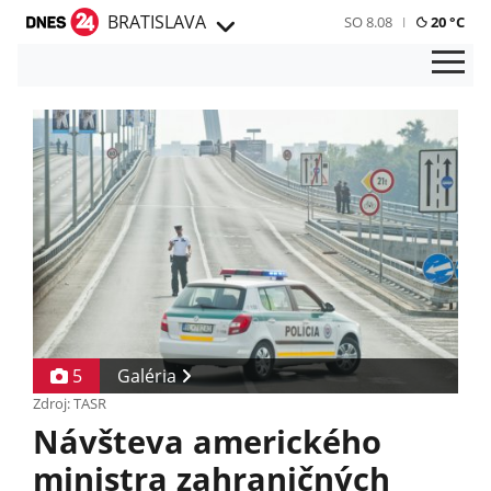
BRATISLAVA
SO 8.08
20 °C
5
Galéria
Zdroj: TASR
Návšteva amerického
ministra zahraničných