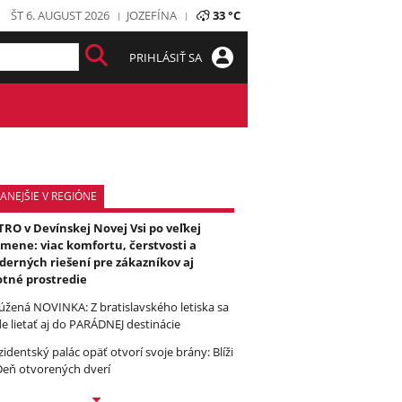
ŠT 6. AUGUST 2026
JOZEFÍNA
33 °C
PRIHLÁSIŤ SA
ANEJŠIE V REGIÓNE
RO v Devínskej Novej Vsi po veľkej
mene: viac komfortu, čerstvosti a
erných riešení pre zákazníkov aj
otné prostredie
úžená NOVINKA: Z bratislavského letiska sa
e lietať aj do PARÁDNEJ destinácie
zidentský palác opäť otvorí svoje brány: Blíži
Deň otvorených dverí