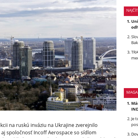
NAJČÍ
Uni
odh
Slo
Bak
TRA
med
MAGA
Mám
IND
Je 
pos
ii na ruskú inváziu na Ukrajine zverejnilo
 aj spoločnosť Incoff Aerospace so sídlom
Dov