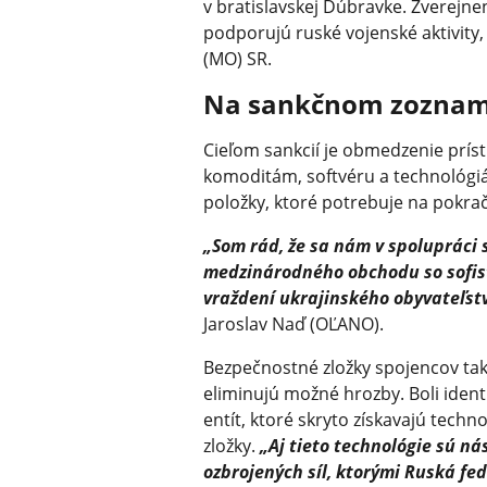
v bratislavskej Dúbravke. Zverejn
podporujú ruské vojenské aktivity
(MO) SR.
Na sankčnom zozna
Cieľom sankcií je obmedzenie prís
komoditám, softvéru a technológiá
položky, ktoré potrebuje na pokrač
„Som rád, že sa nám v spolupráci 
medzinárodného obchodu so sofist
vraždení ukrajinského obyvateľst
Jaroslav Naď (OĽANO).
Bezpečnostné zložky spojencov tak
eliminujú možné hrozby. Boli ident
entít, ktoré skryto získavajú tech
zložky.
„Aj tieto technológie sú ná
ozbrojených síl, ktorými Ruská fed