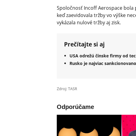
Spoločnosť Incoff Aerospace bola p
keď zaevidovala tržby vo výške nec
vykázala nulové tržby aj zisk.
Prečítajte si aj
USA odrežú čínske firmy od tec
Rusko je najviac sankcionovanou
Zdroj: TASR
Odporúčame