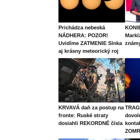
Prichádza nebeská
KONIE
NÁDHERA: POZOR!
Markí
Uvidíme ZATMENIE Slnka
známy
aj krásny meteorický roj
KRVAVÁ daň za postup na
TRAG
fronte: Ruské straty
dovol
dosiahli REKORDNÉ čísla
konta
ZOMRE