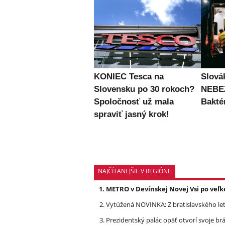
KONIEC Tesca na
Slová
Slovensku po 30 rokoch?
NEBE
Spoločnosť už mala
Bakté
spraviť jasný krok!
NAJČÍTANEJŠIE V REGIÓNE
METRO v Devínskej Novej Vsi po veľk
Vytúžená NOVINKA: Z bratislavského leti
Prezidentský palác opäť otvorí svoje brá