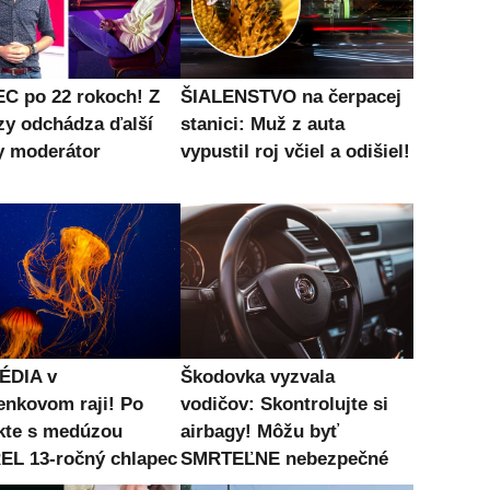
C po 22 rokoch! Z
ŠIALENSTVO na čerpacej
zy odchádza ďalší
stanici: Muž z auta
 moderátor
vypustil roj včiel a odišiel!
ÉDIA v
Škodovka vyzvala
enkovom raji! Po
vodičov: Skontrolujte si
kte s medúzou
airbagy! Môžu byť
L 13-ročný chlapec
SMRTEĽNE nebezpečné