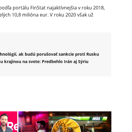
odľa portálu FinStat najaktívnejšia v roku 2018,
elých 10,8 milióna eur. V roku 2020 však už
hnológií, ak budú porušovať sankcie proti Rusku
 krajinou na svete: Predbehlo Irán aj Sýriu