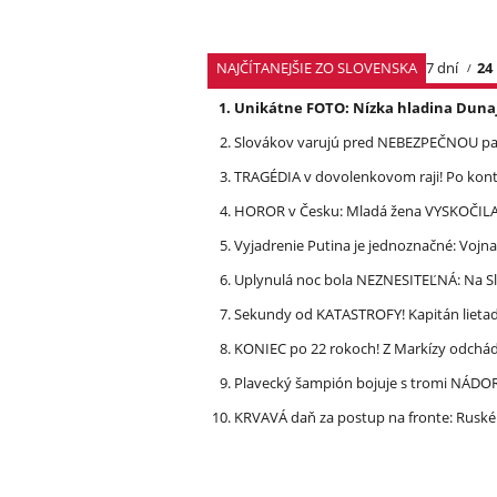
NAJČÍTANEJŠIE ZO SLOVENSKA
7 dní
24
Unikátne FOTO: Nízka hladina Dunaj
Slovákov varujú pred NEBEZPEČNOU pašt
TRAGÉDIA v dovolenkovom raji! Po kon
HOROR v Česku: Mladá žena VYSKOČILA z
Vyjadrenie Putina je jednoznačné: Vojna
Uplynulá noc bola NEZNESITEĽNÁ: Na S
Sekundy od KATASTROFY! Kapitán lietadla
KONIEC po 22 rokoch! Z Markízy odchá
Plavecký šampión bojuje s tromi NÁDOR
KRVAVÁ daň za postup na fronte: Ruské 