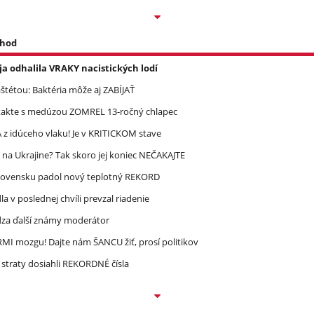
 hod
a odhalila VRAKY nacistických lodí
étou: Baktéria môže aj ZABÍJAŤ
takte s medúzou ZOMREL 13-ročný chlapec
 idúceho vlaku! Je v KRITICKOM stave
 na Ukrajine? Tak skoro jej koniec NEČAKAJTE
lovensku padol nový teplotný REKORD
 v poslednej chvíli prevzal riadenie
dza ďalší známy moderátor
MI mozgu! Dajte nám ŠANCU žiť, prosí politikov
straty dosiahli REKORDNÉ čísla