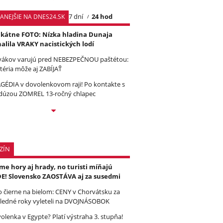
7 dní
24 hod
TANEJŠIE NA DNES24.SK
kátne FOTO: Nízka hladina Dunaja
alila VRAKY nacistických lodí
vákov varujú pred NEBEZPEČNOU paštétou:
téria môže aj ZABÍJAŤ
GÉDIA v dovolenkovom raji! Po kontakte s
úzou ZOMREL 13-ročný chlapec
ZÍN
e hory aj hrady, no turisti míňajú
E! Slovensko ZAOSTÁVA aj za susedmi
to čierne na bielom: CENY v Chorvátsku za
ledné roky vyleteli na DVOJNÁSOBOK
olenka v Egypte? Platí výstraha 3. stupňa!