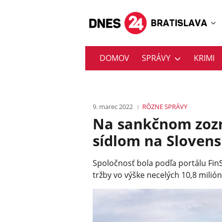
DOMOV
SPRÁVY
KRIMI
9. marec 2022
RÔZNE
SPRÁVY
Na sankčnom zozn
sídlom na Sloven
Spoločnosť bola podľa portálu FinS
tržby vo výške necelých 10,8 milión