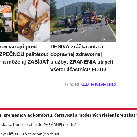
kov varujú pred
DESIVÁ zrážka auta a
ZPEČNOU paštétou:
dopravnej zdravotnej
ria môže aj ZABÍJAŤ
služby: ZRANENIA utrpeli
všetci účastníci! FOTO
ej premene: viac komfortu, čerstvosti a moderných riešení pre zákazn
ska sa bude lietať aj do PARÁDNEJ destinácie
ny: Blíži sa Deň otvorených dverí