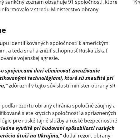
ený sankčný zoznam obsahuje 91 spoločností, ktoré
Tým
, informovalo v stredu Ministerstvo obrany
me
tupu identifikovaných spoločností k americkým
m, a teda snaha znížiť schopnosť Ruska získať
ovanie vojenskej agresie.
so spojencami darí eliminovať zneužívanie
ikovanými technológiami, ktoré sú zneužité pri
va,“
zdôraznil v tejto súvislosti minister obrany SR
 podľa rezortu obrany chránia spoločné záujmy a
ifikované siete krycích spoločností a spriaznených
nológie pre ruské tajné služby a ruské bezpečnostné
sledne využité pri budovaní spôsobilostí ruských
erácia útočí na Ukrajinu,“
dodal rezort obrany.