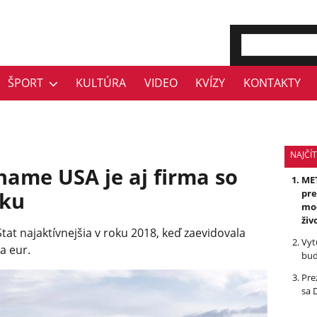
ŠPORT
KULTÚRA
VIDEO
KVÍZY
KONTAKTY
NAJČÍT
ame USA je aj firma so
MET
sku
pre
mod
živ
tat najaktívnejšia v roku 2018, keď zaevidovala
Vyt
a eur.
bud
Pre
sa 