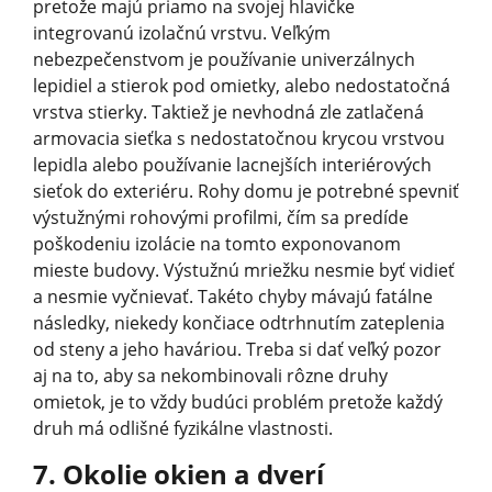
pretože majú priamo na svojej hlavičke
integrovanú izolačnú vrstvu. Veľkým
nebezpečenstvom je používanie univerzálnych
lepidiel a stierok pod omietky, alebo nedostatočná
vrstva stierky. Taktiež je nevhodná zle zatlačená
armovacia sieťka s nedostatočnou krycou vrstvou
lepidla alebo používanie lacnejších interiérových
sieťok do exteriéru. Rohy domu je potrebné spevniť
výstužnými rohovými profilmi, čím sa predíde
poškodeniu izolácie na tomto exponovanom
mieste budovy. Výstužnú mriežku nesmie byť vidieť
a nesmie vyčnievať. Takéto chyby mávajú fatálne
následky, niekedy končiace odtrhnutím zateplenia
od steny a jeho haváriou. Treba si dať veľký pozor
aj na to, aby sa nekombinovali rôzne druhy
omietok, je to vždy budúci problém pretože každý
druh má odlišné fyzikálne vlastnosti.
7. Okolie okien a dverí