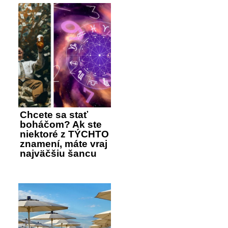
Chcete sa stať
boháčom? Ak ste
niektoré z TÝCHTO
znamení, máte vraj
najväčšiu šancu