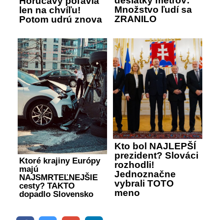
desiatky metrov:
Horúčavy poľavia
Množstvo ľudí sa
len na chvíľu!
ZRANILO
Potom udrú znova
Kto bol NAJLEPŠÍ
prezident? Slováci
Ktoré krajiny Európy
rozhodli!
majú
Jednoznačne
NAJSMRTEĽNEJŠIE
vybrali TOTO
cesty? TAKTO
meno
dopadlo Slovensko