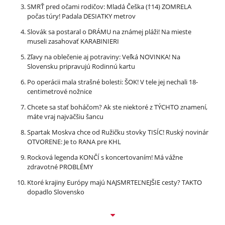
SMRŤ pred očami rodičov: Mladá Češka (†14) ZOMRELA
počas túry! Padala DESIATKY metrov
Slovák sa postaral o DRÁMU na známej pláži! Na mieste
museli zasahovať KARABINIERI
Zľavy na oblečenie aj potraviny: Veľká NOVINKA! Na
Slovensku pripravujú Rodinnú kartu
Po operácii mala strašné bolesti: ŠOK! V tele jej nechali 18-
centimetrové nožnice
Chcete sa stať boháčom? Ak ste niektoré z TÝCHTO znamení,
máte vraj najväčšiu šancu
Spartak Moskva chce od Ružičku stovky TISÍC! Ruský novinár
OTVORENE: Je to RANA pre KHL
Rocková legenda KONČÍ s koncertovaním! Má vážne
zdravotné PROBLÉMY
Ktoré krajiny Európy majú NAJSMRTEĽNEJŠIE cesty? TAKTO
dopadlo Slovensko