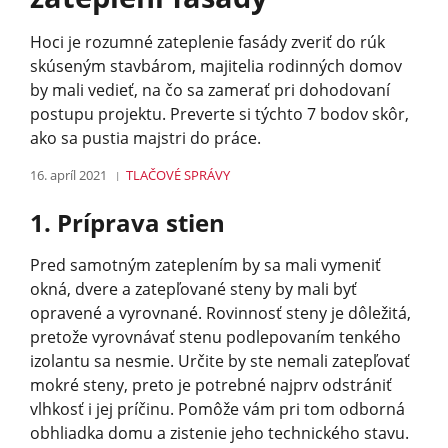
Hoci je rozumné zateplenie fasády zveriť do rúk
skúseným stavbárom, majitelia rodinných domov
by mali vedieť, na čo sa zamerať pri dohodovaní
postupu projektu. Preverte si týchto 7 bodov skôr,
ako sa pustia majstri do práce.
16. apríl 2021
TLAČOVÉ SPRÁVY
1. Príprava stien
Pred samotným zateplením by sa mali vymeniť
okná, dvere a zatepľované steny by mali byť
opravené a vyrovnané. Rovinnosť steny je dôležitá,
pretože vyrovnávať stenu podlepovaním tenkého
izolantu sa nesmie. Určite by ste nemali zatepľovať
mokré steny, preto je potrebné najprv odstrániť
vlhkosť i jej príčinu. Pomôže vám pri tom odborná
obhliadka domu a zistenie jeho technického stavu.