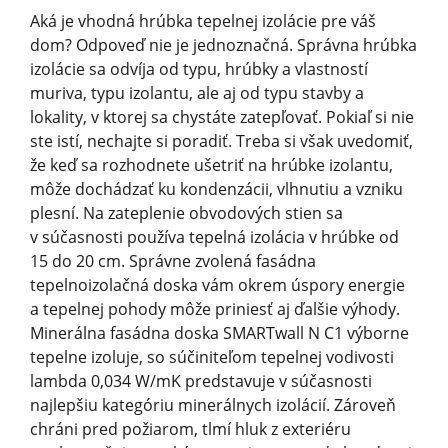
Aká je vhodná hrúbka tepelnej izolácie pre váš
dom? Odpoveď nie je jednoznačná. Správna hrúbka
izolácie sa odvíja od typu, hrúbky a vlastností
muriva, typu izolantu, ale aj od typu stavby a
lokality, v ktorej sa chystáte zatepľovať. Pokiaľ si nie
ste istí, nechajte si poradiť. Treba si však uvedomiť,
že keď sa rozhodnete ušetriť na hrúbke izolantu,
môže dochádzať ku kondenzácii, vlhnutiu a vzniku
plesní. Na zateplenie obvodových stien sa
v súčasnosti používa tepelná izolácia v hrúbke od
15 do 20 cm. Správne zvolená fasádna
tepelnoizolačná doska vám okrem úspory energie
a tepelnej pohody môže priniesť aj ďalšie výhody.
Minerálna fasádna doska SMARTwall N C1 výborne
tepelne izoluje, so súčiniteľom tepelnej vodivosti
lambda 0,034 W/mK predstavuje v súčasnosti
najlepšiu kategóriu minerálnych izolácií. Zároveň
chráni pred požiarom, tlmí hluk z exteriéru