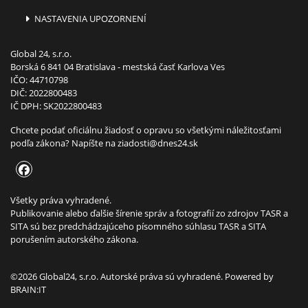
NASTAVENIA UPOZORNENÍ
Global 24, s.r.o.
Borská 6 841 04 Bratislava - mestská časť Karlova Ves
IČO: 44710798
DIČ: 2022800483
IČ DPH: SK2022800483
Chcete podať oficiálnu žiadosť o opravu so všetkými náležitosťami
podľa zákona? Napíšte na
ziadosti@dnes24.sk
Všetky práva vyhradené.
Publikovanie alebo ďalšie šírenie správ a fotografií zo zdrojov TASR a
SITA sú bez predchádzajúceho písomného súhlasu TASR a SITA
porušením autorského zákona.
©2026 Global24, s.r.o. Autorské práva sú vyhradené. Powered by
BRAIN:IT