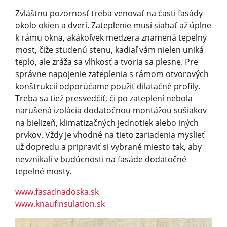
Zvláštnu pozornosť treba venovať na časti fasády
okolo okien a dverí. Zateplenie musí siahať až úplne
k rámu okna, akákoľvek medzera znamená tepelný
most, čiže studenú stenu, kadiaľ vám nielen uniká
teplo, ale zráža sa vlhkosť a tvoria sa plesne. Pre
správne napojenie zateplenia s rámom otvorových
konštrukcií odporúčame použiť dilatačné profily.
Treba sa tiež presvedčiť, či po zateplení nebola
narušená izolácia dodatočnou montážou sušiakov
na bielizeň, klimatizačných jednotiek alebo iných
prvkov. Vždy je vhodné na tieto zariadenia myslieť
už dopredu a pripraviť si vybrané miesto tak, aby
nevznikali v budúcnosti na fasáde dodatočné
tepelné mosty.
www.fasadnadoska.sk
www.knaufinsulation.sk