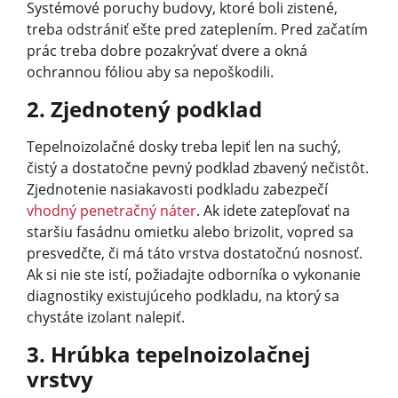
Systémové poruchy budovy, ktoré boli zistené,
treba odstrániť ešte pred zateplením. Pred začatím
prác treba dobre pozakrývať dvere a okná
ochrannou fóliou aby sa nepoškodili.
2. Zjednotený podklad
Tepelnoizolačné dosky treba lepiť len na suchý,
čistý a dostatočne pevný podklad zbavený nečistôt.
Zjednotenie nasiakavosti podkladu zabezpečí
vhodný penetračný náter
. Ak idete zatepľovať na
staršiu fasádnu omietku alebo brizolit, vopred sa
presvedčte, či má táto vrstva dostatočnú nosnosť.
Ak si nie ste istí, požiadajte odborníka o vykonanie
diagnostiky existujúceho podkladu, na ktorý sa
chystáte izolant nalepiť.
3. Hrúbka tepelnoizolačnej
vrstvy