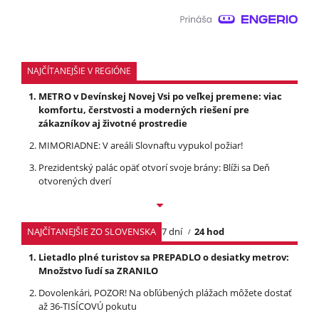
NAJČÍTANEJŠIE V REGIÓNE
METRO v Devínskej Novej Vsi po veľkej premene: viac
komfortu, čerstvosti a moderných riešení pre
zákazníkov aj životné prostredie
MIMORIADNE: V areáli Slovnaftu vypukol požiar!
Prezidentský palác opäť otvorí svoje brány: Blíži sa Deň
otvorených dverí
NAJČÍTANEJŠIE ZO SLOVENSKA
7 dní
24 hod
Lietadlo plné turistov sa PREPADLO o desiatky metrov:
Množstvo ľudí sa ZRANILO
Dovolenkári, POZOR! Na obľúbených plážach môžete dostať
až 36-TISÍCOVÚ pokutu