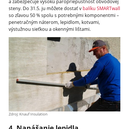
a zabezpečuje vysokú paropriepustnosť obvodovej
steny. Do 31.5. ju môžete dostať v
balíku SMARTwall
so zľavou 50 % spolu s potrebnými komponentmi –
penetračným náterom, lepidlom, kotvami,
výstužnou sieťkou a okennými lištami.
Zdroj: Knauf Insulation
4. Nanášanie lepidla