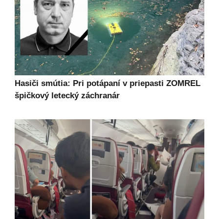
Hasiči smútia: Pri potápaní v priepasti ZOMREL
špičkový letecký záchranár