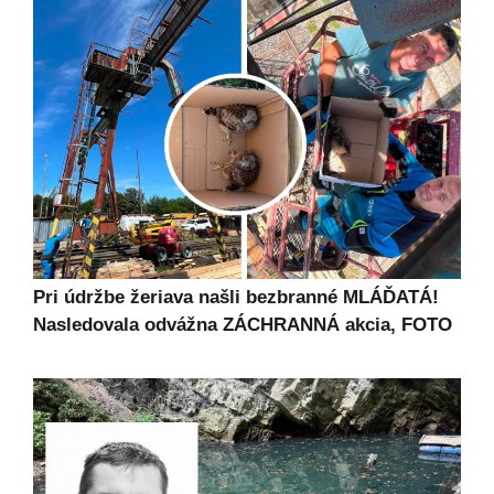
Pri údržbe žeriava našli bezbranné MLÁĎATÁ!
Nasledovala odvážna ZÁCHRANNÁ akcia, FOTO