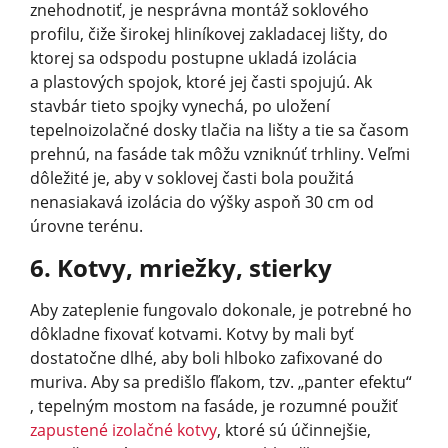
znehodnotiť, je nesprávna montáž soklového
profilu, čiže širokej hliníkovej zakladacej lišty, do
ktorej sa odspodu postupne ukladá izolácia
a plastových spojok, ktoré jej časti spojujú. Ak
stavbár tieto spojky vynechá, po uložení
tepelnoizolačné dosky tlačia na lišty a tie sa časom
prehnú, na fasáde tak môžu vzniknúť trhliny. Veľmi
dôležité je, aby v soklovej časti bola použitá
nenasiakavá izolácia do výšky aspoň 30 cm od
úrovne terénu.
6. Kotvy, mriežky, stierky
Aby zateplenie fungovalo dokonale, je potrebné ho
dôkladne fixovať kotvami. Kotvy by mali byť
dostatočne dlhé, aby boli hlboko zafixované do
muriva. Aby sa predišlo fľakom, tzv. „panter efektu“
, tepelným mostom na fasáde, je rozumné použiť
zapustené izolačné kotvy
, ktoré sú účinnejšie,