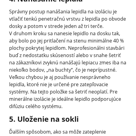
Správny postup nanášania lepidla na izoláciu je
vtlačiť tenkú penetračnú vrstvu z lepidla po obvode
dosky a potom v strede jeden až tri terče.
V druhom kroku sa nanesie lepidlo na dosku tak,
aby bolo po jej pritlačení na stenu minimálne 40 %
plochy pokrytej lepidlom. Neprofesionálni stavbári
buď z nedostatku skúseností alebo v snahe šetriť
na zákazníkovi zvyknú nanášajú lepiacu zmes iba na
niekoľko bodov, „na buchty“, čo je neprípustné.
Veľkou chybou je aj používanie nesprávneho
lepidla, ktoré nie je určené pre zatepľovacie
systémy. Na tejto položke sa šetriť neoplatí. Pre
minerálne izolácie je ideálne lepidlo podporujúce
difúziu celého systému.
5. Uloženie na sokli
Ďalším spôsobom, ako sa môže zateplenie