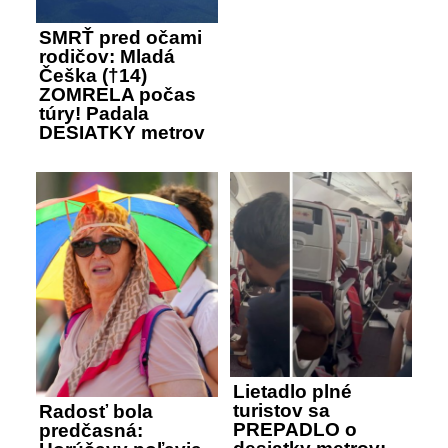
SMRŤ pred očami
rodičov: Mladá
Češka (†14)
ZOMRELA počas
túry! Padala
DESIATKY metrov
Lietadlo plné
turistov sa
Radosť bola
PREPADLO o
predčasná: