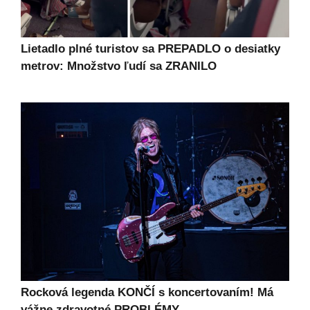
Lietadlo plné turistov sa PREPADLO o desiatky
metrov: Množstvo ľudí sa ZRANILO
Rocková legenda KONČÍ s koncertovaním! Má
vážne zdravotné PROBLÉMY