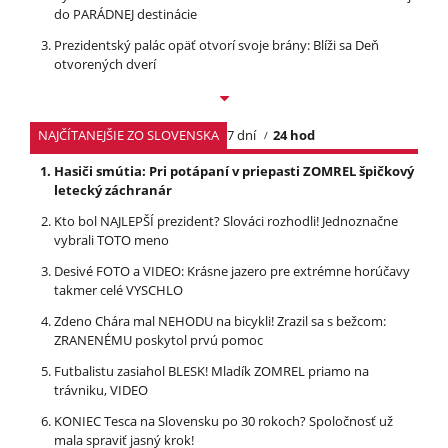
do PARÁDNEJ destinácie
Prezidentský palác opäť otvorí svoje brány: Blíži sa Deň
otvorených dverí
NAJČÍTANEJŠIE ZO SLOVENSKA
7 dní
24 hod
Hasiči smútia: Pri potápaní v priepasti ZOMREL špičkový
letecký záchranár
Kto bol NAJLEPŠÍ prezident? Slováci rozhodli! Jednoznačne
vybrali TOTO meno
Desivé FOTO a VIDEO: Krásne jazero pre extrémne horúčavy
takmer celé VYSCHLO
Zdeno Chára mal NEHODU na bicykli! Zrazil sa s bežcom:
ZRANENÉMU poskytol prvú pomoc
Futbalistu zasiahol BLESK! Mladík ZOMREL priamo na
trávniku, VIDEO
KONIEC Tesca na Slovensku po 30 rokoch? Spoločnosť už
mala spraviť jasný krok!