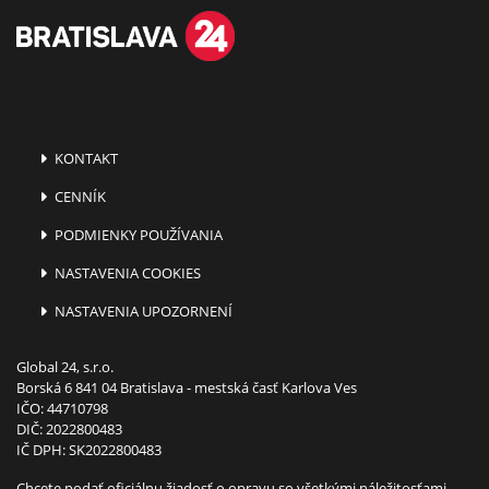
KONTAKT
CENNÍK
PODMIENKY POUŽÍVANIA
NASTAVENIA COOKIES
NASTAVENIA UPOZORNENÍ
Global 24, s.r.o.
Borská 6 841 04 Bratislava - mestská časť Karlova Ves
IČO: 44710798
DIČ: 2022800483
IČ DPH: SK2022800483
Chcete podať oficiálnu žiadosť o opravu so všetkými náležitosťami