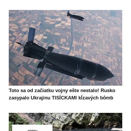
Toto sa od začiatku vojny ešte nestalo! Rusko
zasypalo Ukrajinu TISÍCKAMI kĺzavých bômb