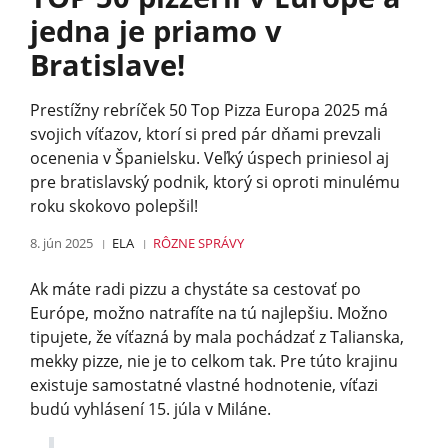
jedna je priamo v
Bratislave!
Prestížny rebríček 50 Top Pizza Europa 2025 má
svojich víťazov, ktorí si pred pár dňami prevzali
ocenenia v Španielsku. Veľký úspech priniesol aj
pre bratislavský podnik, ktorý si oproti minulému
roku skokovo polepšil!
8. jún 2025
ELA
RÔZNE
SPRÁVY
Ak máte radi pizzu a chystáte sa cestovať po
Európe, možno natrafíte na tú najlepšiu. Možno
tipujete, že víťazná by mala pochádzať z Talianska,
mekky pizze, nie je to celkom tak. Pre túto krajinu
existuje samostatné vlastné hodnotenie, víťazi
budú vyhlásení 15. júla v Miláne.