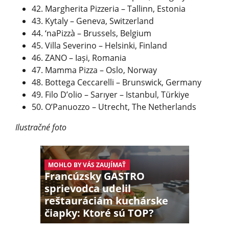
42. Margherita Pizzeria – Tallinn, Estonia
43. Kytaly – Geneva, Switzerland
44. ‘naPizzà – Brussels, Belgium
45. Villa Severino – Helsinki, Finland
46. ZANO – Iași, Romania
47. Mamma Pizza – Oslo, Norway
48. Bottega Ceccarelli – Brunswick, Germany
49. Filo D’olio – Sarıyer – Istanbul, Türkiye
50. O’Panuozzo – Utrecht, The Netherlands
Ilustračné foto
MOHLO BY VÁS ZAUJÍMAŤ
Francúzsky GASTRO
sprievodca udelil
reštauráciám kuchárske
čiapky: Ktoré sú TOP?