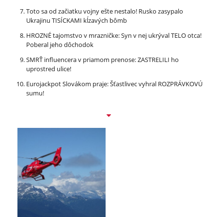
Toto sa od začiatku vojny ešte nestalo! Rusko zasypalo
Ukrajinu TISÍCKAMI kĺzavých bômb
HROZNÉ tajomstvo v mrazničke: Syn v nej ukrýval TELO otca!
Poberal jeho dôchodok
SMRŤ influencera v priamom prenose: ZASTRELILI ho
uprostred ulice!
Eurojackpot Slovákom praje: Šťastlivec vyhral ROZPRÁVKOVÚ
sumu!