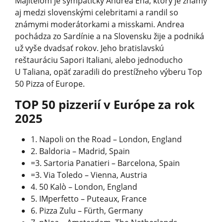
Majiteľom je sympatický Andrea Ena, ktorý je známy
aj medzi slovenskými celebritami a randil so
známymi moderátorkami a misskami. Andrea
pochádza zo Sardínie a na Slovensku žije a podniká
už vyše dvadsať rokov. Jeho bratislavskú
reštauráciu Sapori Italiani, alebo jednoducho
U Taliana, opäť zaradili do prestížneho výberu Top
50 Pizza of Europe.
TOP 50 pizzerií v Európe za rok
2025
1. Napoli on the Road – London, England
2. Baldoria – Madrid, Spain
=3. Sartoria Panatieri – Barcelona, Spain
=3. Via Toledo – Vienna, Austria
4. 50 Kalò – London, England
5. IMperfetto – Puteaux, France
6. Pizza Zulu – Fürth, Germany