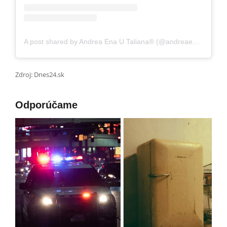
A post shared by Andrea Ena U Taliana® (@andreaena_utaliana)
Zdroj: Dnes24.sk
Odporúčame