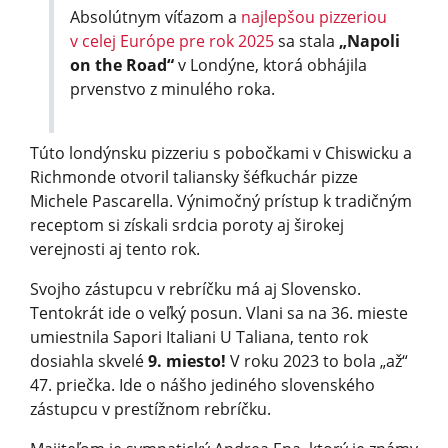
Absolútnym víťazom a
najlepšou pizzeriou
v celej Európe pre rok 2025
sa stala
„Napoli
on the Road“
v Londýne, ktorá obhájila
prvenstvo z minulého roka.
Túto londýnsku pizzeriu s pobočkami v Chiswicku a
Richmonde otvoril taliansky šéfkuchár pizze
Michele Pascarella. Výnimočný prístup k tradičným
receptom si získali srdcia poroty aj širokej
verejnosti aj tento rok.
Svojho zástupcu v rebríčku má aj Slovensko.
Tentokrát ide o veľký posun. Vlani sa na 36. mieste
umiestnila Sapori Italiani U Taliana, tento rok
dosiahla skvelé
9. miesto!
V roku 2023 to bola „až“
47. priečka. Ide o nášho jediného slovenského
zástupcu v prestížnom rebríčku.