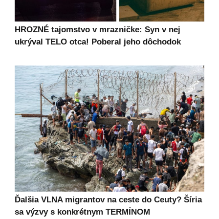
HROZNÉ tajomstvo v mrazničke: Syn v nej
ukrýval TELO otca! Poberal jeho dôchodok
Ďalšia VLNA migrantov na ceste do Ceuty? Šíria
sa výzvy s konkrétnym TERMÍNOM