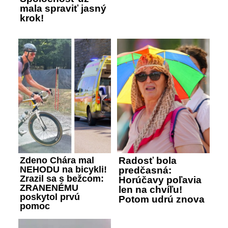
mala spraviť jasný
krok!
Zdeno Chára mal
Radosť bola
NEHODU na bicykli!
predčasná:
Zrazil sa s bežcom:
Horúčavy poľavia
ZRANENÉMU
len na chvíľu!
poskytol prvú
Potom udrú znova
pomoc