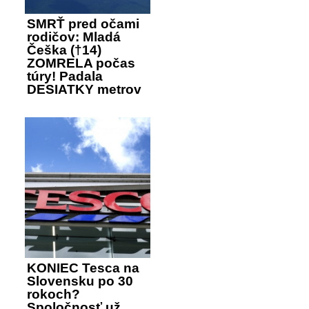
SMRŤ pred očami
rodičov: Mladá
Češka (†14)
ZOMRELA počas
túry! Padala
DESIATKY metrov
KONIEC Tesca na
Slovensku po 30
rokoch?
Spoločnosť už