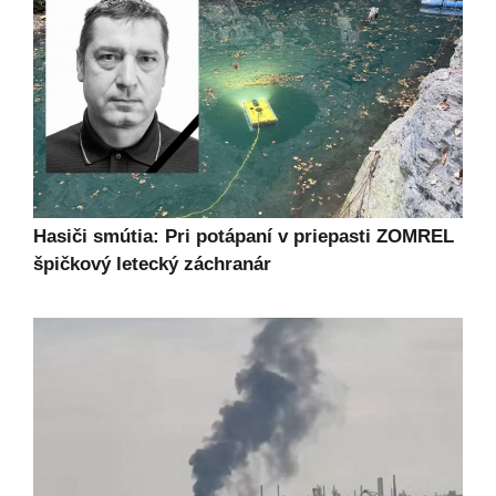
Hasiči smútia: Pri potápaní v priepasti ZOMREL
špičkový letecký záchranár