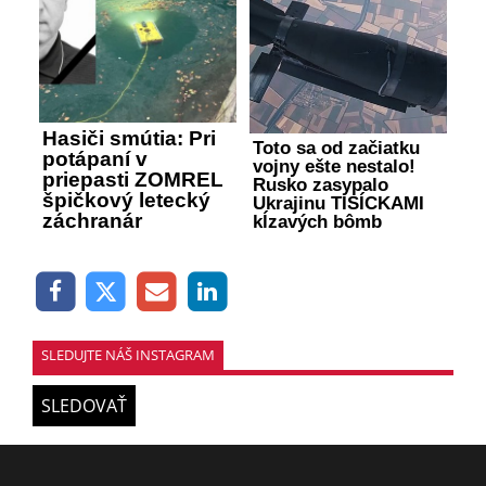
Hasiči smútia: Pri
Toto sa od začiatku
potápaní v
vojny ešte nestalo!
priepasti ZOMREL
Rusko zasypalo
špičkový letecký
Ukrajinu TISÍCKAMI
záchranár
kĺzavých bômb
SLEDUJTE NÁŠ INSTAGRAM
SLEDOVAŤ