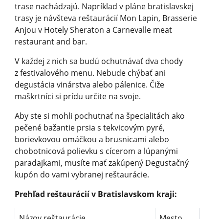
trase nachádzajú. Napríklad v pláne bratislavskej
trasy je návšteva reštaurácií Mon Lapin, Brasserie
Anjou v Hotely Sheraton a Carnevalle meat
restaurant and bar.
V každej z nich sa budú ochutnávať dva chody
z festivalového menu. Nebude chýbať ani
degustácia vinárstva alebo pálenice. Čiže
maškrtníci si prídu určite na svoje.
Aby ste si mohli pochutnať na špecialitách ako
pečené bažantie prsia s tekvicovým pyré,
borievkovou omáčkou a brusnicami alebo
chobotnicová polievku s cícerom a lúpanými
paradajkami, musíte mať zakúpený Degustačný
kupón do vami vybranej reštaurácie.
Prehľad reštaurácií v Bratislavskom kraji:
Názov reštaurácie
Mesto