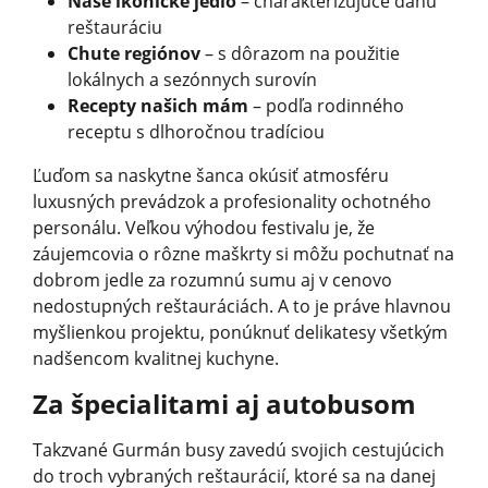
Naše ikonické jedlo
– charakterizujúce danú
reštauráciu
Chute regiónov
– s dôrazom na použitie
lokálnych a sezónnych surovín
Recepty našich mám
– podľa rodinného
receptu s dlhoročnou tradíciou
Ľuďom sa naskytne šanca okúsiť atmosféru
luxusných prevádzok a profesionality ochotného
personálu. Veľkou výhodou festivalu je, že
záujemcovia o rôzne maškrty si môžu pochutnať na
dobrom jedle za rozumnú sumu aj v cenovo
nedostupných reštauráciách. A to je práve hlavnou
myšlienkou projektu, ponúknuť delikatesy všetkým
nadšencom kvalitnej kuchyne.
Za špecialitami aj autobusom
Takzvané Gurmán busy zavedú svojich cestujúcich
do troch vybraných reštaurácií, ktoré sa na danej