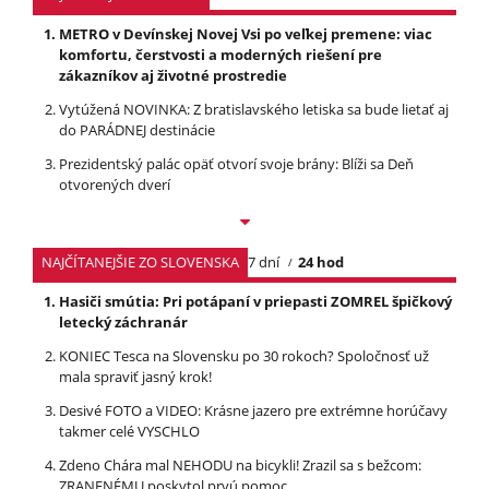
METRO v Devínskej Novej Vsi po veľkej premene: viac
komfortu, čerstvosti a moderných riešení pre
zákazníkov aj životné prostredie
Vytúžená NOVINKA: Z bratislavského letiska sa bude lietať aj
do PARÁDNEJ destinácie
Prezidentský palác opäť otvorí svoje brány: Blíži sa Deň
otvorených dverí
NAJČÍTANEJŠIE ZO SLOVENSKA
7 dní
24 hod
Hasiči smútia: Pri potápaní v priepasti ZOMREL špičkový
letecký záchranár
KONIEC Tesca na Slovensku po 30 rokoch? Spoločnosť už
mala spraviť jasný krok!
Desivé FOTO a VIDEO: Krásne jazero pre extrémne horúčavy
takmer celé VYSCHLO
Zdeno Chára mal NEHODU na bicykli! Zrazil sa s bežcom:
ZRANENÉMU poskytol prvú pomoc