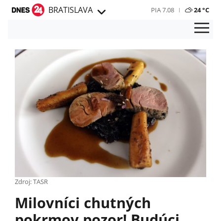
BRATISLAVA
PIA 7.08
24 °C
Zdroj: TASR
Milovníci chutných
pokrmov pozor! Budúci