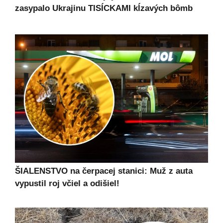
zasypalo Ukrajinu TISÍCKAMI kĺzavých bômb
ŠIALENSTVO na čerpacej stanici: Muž z auta
vypustil roj včiel a odišiel!