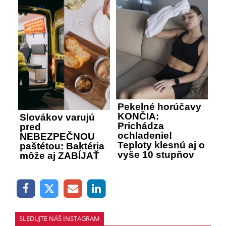
Pekelné horúčavy
KONČIA:
Slovákov varujú
Prichádza
pred
ochladenie!
NEBEZPEČNOU
Teploty klesnú aj o
paštétou: Baktéria
vyše 10 stupňov
môže aj ZABÍJAŤ
SLEDUJTE NÁŠ INSTAGRAM