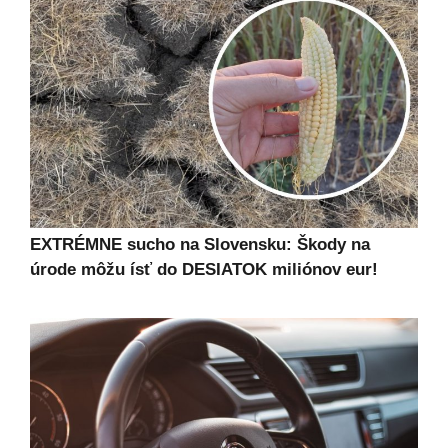
EXTRÉMNE sucho na Slovensku: Škody na
úrode môžu ísť do DESIATOK miliónov eur!