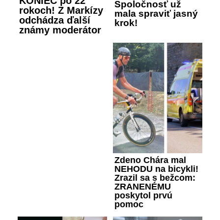
KONIEC po 22
Spoločnosť už
rokoch! Z Markízy
mala spraviť jasný
odchádza ďalší
krok!
známy moderátor
Zdeno Chára mal
NEHODU na bicykli!
Zrazil sa s bežcom:
ZRANENÉMU
poskytol prvú
pomoc