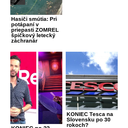
Hasiči smútia: Pri
potápaní v
priepasti ZOMREL
špičkový letecký
záchranár
KONIEC Tesca na
Slovensku po 30
rokoch?