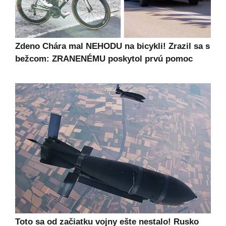
Zdeno Chára mal NEHODU na bicykli! Zrazil sa s
bežcom: ZRANENÉMU poskytol prvú pomoc
Toto sa od začiatku vojny ešte nestalo! Rusko