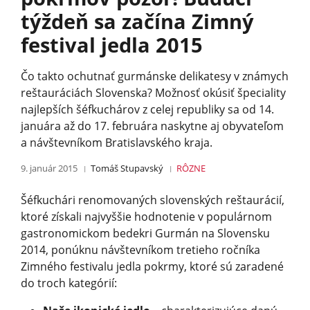
týždeň sa začína Zimný
festival jedla 2015
Čo takto ochutnať gurmánske delikatesy v známych
reštauráciách Slovenska? Možnosť okúsiť špeciality
najlepších šéfkuchárov z celej republiky sa od 14.
januára až do 17. februára naskytne aj obyvateľom
a návštevníkom Bratislavského kraja.
9. január 2015
Tomáš Stupavský
RÔZNE
Šéfkuchári renomovaných slovenských reštaurácií,
ktoré získali najvyššie hodnotenie v populárnom
gastronomickom bedekri Gurmán na Slovensku
2014, ponúknu návštevníkom tretieho ročníka
Zimného festivalu jedla pokrmy, ktoré sú zaradené
do troch kategórií: