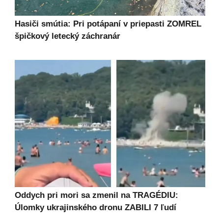
Hasiči smútia: Pri potápaní v priepasti ZOMREL
špičkový letecký záchranár
Oddych pri mori sa zmenil na TRAGÉDIU:
Úlomky ukrajinského dronu ZABILI 7 ľudí