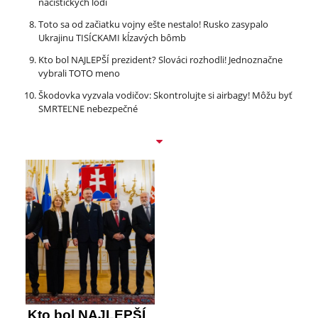
nacistických lodí
Toto sa od začiatku vojny ešte nestalo! Rusko zasypalo
Ukrajinu TISÍCKAMI kĺzavých bômb
Kto bol NAJLEPŠÍ prezident? Slováci rozhodli! Jednoznačne
vybrali TOTO meno
Škodovka vyzvala vodičov: Skontrolujte si airbagy! Môžu byť
SMRTEĽNE nebezpečné
Kto bol NAJLEPŠÍ