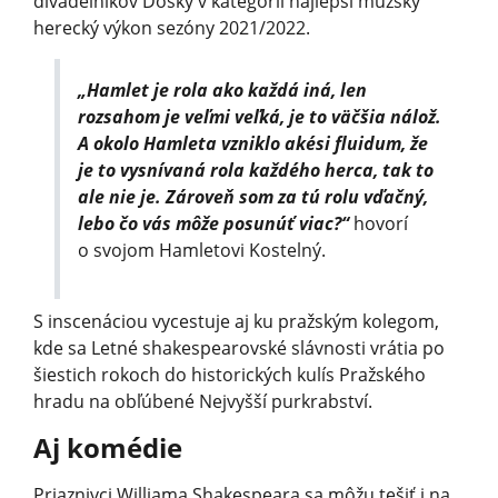
divadelníkov Dosky v kategórii najlepší mužský
herecký výkon sezóny 2021/2022.
„Hamlet je rola ako každá iná, len
rozsahom je veľmi veľká, je to väčšia nálož.
A okolo Hamleta vzniklo akési fluidum, že
je to vysnívaná rola každého herca, tak to
ale nie je. Zároveň som za tú rolu vďačný,
lebo čo vás môže posunúť viac?“
hovorí
o svojom Hamletovi Kostelný.
S inscenáciou vycestuje aj ku pražským kolegom,
kde sa Letné shakespearovské slávnosti vrátia po
šiestich rokoch do historických kulís Pražského
hradu na obľúbené Nejvyšší purkrabství.
Aj komédie
Priaznivci Williama Shakespeara sa môžu tešiť i na