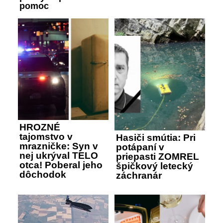
pomoc
HROZNÉ
tajomstvo v
Hasiči smútia: Pri
mrazničke: Syn v
potápaní v
nej ukrýval TELO
priepasti ZOMREL
otca! Poberal jeho
špičkový letecký
dôchodok
záchranár