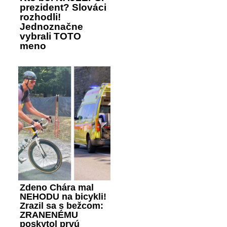
prezident? Slováci
rozhodli!
Jednoznačne
vybrali TOTO
meno
Zdeno Chára mal
NEHODU na bicykli!
Zrazil sa s bežcom:
ZRANENÉMU
poskytol prvú