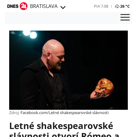
BRATISLAVA
PIA 7.08
26 °C
Zdroj:
Facebook.com/Letné shakespearovské slávnosti
Letné shakespearovské
slávnosti otvorí Rómeo a