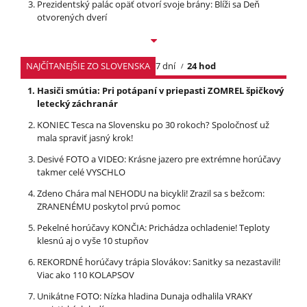
Prezidentský palác opäť otvorí svoje brány: Blíži sa Deň
otvorených dverí
NAJČÍTANEJŠIE ZO SLOVENSKA
7 dní
24 hod
Hasiči smútia: Pri potápaní v priepasti ZOMREL špičkový
letecký záchranár
KONIEC Tesca na Slovensku po 30 rokoch? Spoločnosť už
mala spraviť jasný krok!
Desivé FOTO a VIDEO: Krásne jazero pre extrémne horúčavy
takmer celé VYSCHLO
Zdeno Chára mal NEHODU na bicykli! Zrazil sa s bežcom:
ZRANENÉMU poskytol prvú pomoc
Pekelné horúčavy KONČIA: Prichádza ochladenie! Teploty
klesnú aj o vyše 10 stupňov
REKORDNÉ horúčavy trápia Slovákov: Sanitky sa nezastavili!
Viac ako 110 KOLAPSOV
Unikátne FOTO: Nízka hladina Dunaja odhalila VRAKY