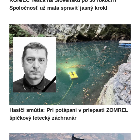
KONIEC Tesca na Slovensku po 30 rokoch?
Spoločnosť už mala spraviť jasný krok!
Hasiči smútia: Pri potápaní v priepasti ZOMREL
špičkový letecký záchranár