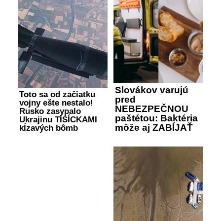
Slovákov varujú
Toto sa od začiatku
pred
vojny ešte nestalo!
NEBEZPEČNOU
Rusko zasypalo
paštétou: Baktéria
Ukrajinu TISÍCKAMI
môže aj ZABÍJAŤ
kĺzavých bômb