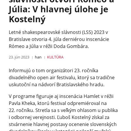
Júlia: V hlavnej úlohe je
Kostelný
Letné shakespearovské slávnosti (LSS) 2023 v
Bratislave otvoria 4. júla derniérou inscenácie
Rómeo a Júlia v réžii Doda Gombára.
23. jún 2023
han
KULTÚRA
Informujú o tom organizátori 23. ročníka
divadelného open air festivalu, ktorý sa tradične
uskutoční na nádvorí Bratislavského hra­du.
V programe figuruje aj inscenácia Hamlet v réžii
Pavla Kheka, ktorú festival odpremiéroval na
22. ročníku. Stretla sa s veľkým ohlasom u publika
i odbornej verejnosti. Ľuboš Kostelný získal za
stvárnenie hlavnej postavy ocenenie slovenských