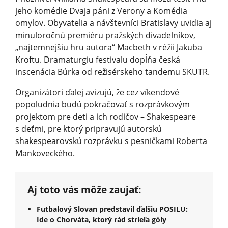
jeho komédie Dvaja páni z Verony a Komédia
omylov. Obyvatelia a návštevníci Bratislavy uvidia aj
minuloročnú premiéru pražských divadelníkov,
„najtemnejšiu hru autora“ Macbeth v réžii Jakuba
Kroftu. Dramaturgiu festivalu dopĺňa česká
inscenácia Búrka od režisérskeho tandemu SKUTR.
Organizátori ďalej avizujú, že cez víkendové
popoludnia budú pokračovať s rozprávkovým
projektom pre deti a ich rodičov – Shakespeare
s deťmi, pre ktorý pripravujú autorskú
shakespearovskú rozprávku s pesničkami Roberta
Mankoveckého.
Aj toto vás môže zaujať:
Futbalový Slovan predstavil ďalšiu POSILU:
Ide o Chorváta, ktorý rád strieľa góly