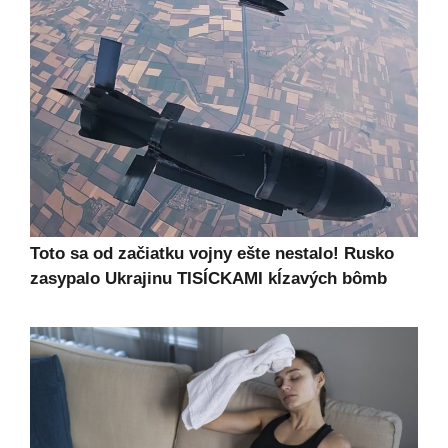
Toto sa od začiatku vojny ešte nestalo! Rusko
zasypalo Ukrajinu TISÍCKAMI kĺzavých bômb