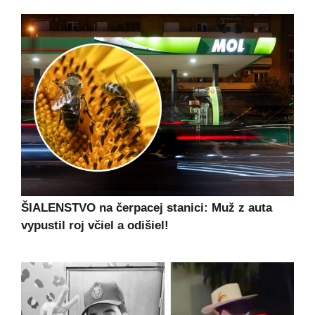
ŠIALENSTVO na čerpacej stanici: Muž z auta
vypustil roj včiel a odišiel!