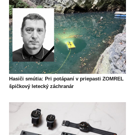
Hasiči smútia: Pri potápaní v priepasti ZOMREL
špičkový letecký záchranár