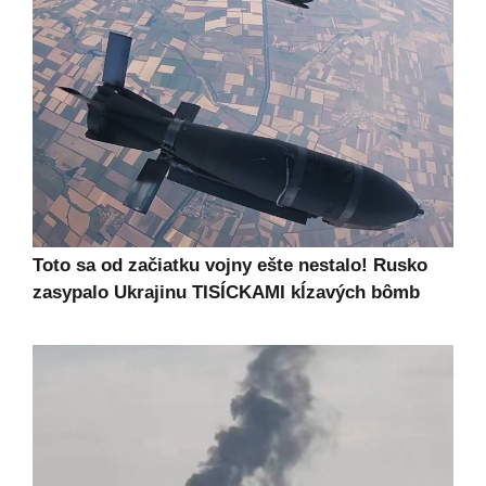
Toto sa od začiatku vojny ešte nestalo! Rusko
zasypalo Ukrajinu TISÍCKAMI kĺzavých bômb