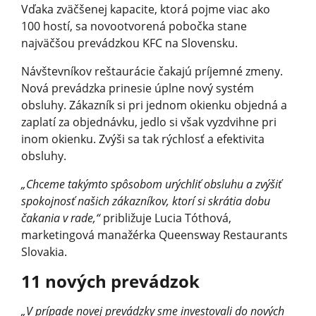
Vďaka zväčšenej kapacite, ktorá pojme viac ako
100 hostí, sa novootvorená pobočka stane
najväčšou prevádzkou KFC na Slovensku.
Návštevníkov reštaurácie čakajú príjemné zmeny.
Nová prevádzka prinesie úplne nový systém
obsluhy. Zákazník si pri jednom okienku objedná a
zaplatí za objednávku, jedlo si však vyzdvihne pri
inom okienku. Zvýši sa tak rýchlosť a efektivita
obsluhy.
„Chceme takýmto spôsobom urýchliť obsluhu a zvýšiť
spokojnosť našich zákazníkov, ktorí si skrátia dobu
čakania v rade,“
približuje Lucia Tóthová,
marketingová manažérka Queensway Restaurants
Slovakia.
11 nových prevádzok
„V prípade novej prevádzky sme investovali do nových