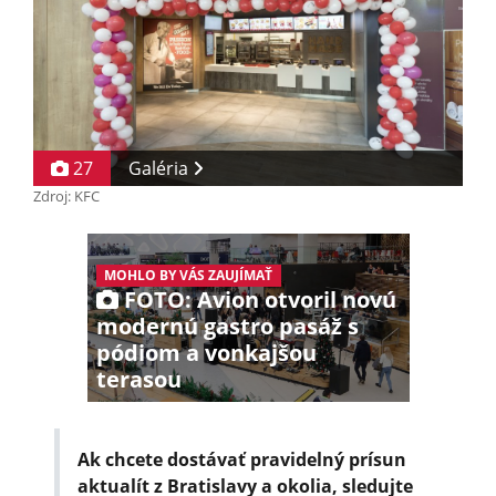
27
Galéria
Zdroj: KFC
MOHLO BY VÁS ZAUJÍMAŤ
FOTO: Avion otvoril novú
modernú gastro pasáž s
pódiom a vonkajšou
terasou
Ak chcete dostávať pravidelný prísun
aktualít z Bratislavy a okolia, sledujte