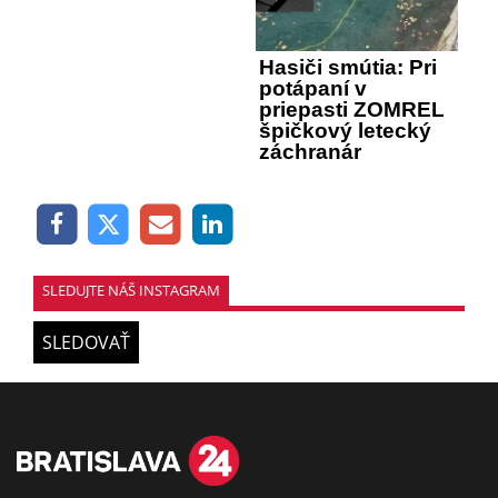
Hasiči smútia: Pri
potápaní v
priepasti ZOMREL
špičkový letecký
záchranár
SLEDUJTE NÁŠ INSTAGRAM
SLEDOVAŤ