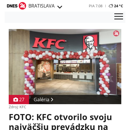
BRATISLAVA
PIA 7.08
24 °C
27
Galéria
Zdroj: KFC
FOTO: KFC otvorilo svoju
najväčšiu prevádzku na