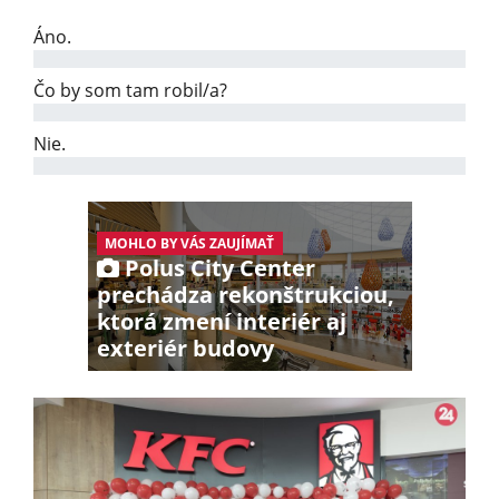
Áno.
Čo by som tam robil/a?
Nie.
MOHLO BY VÁS ZAUJÍMAŤ
Polus City Center
prechádza rekonštrukciou,
ktorá zmení interiér aj
exteriér budovy