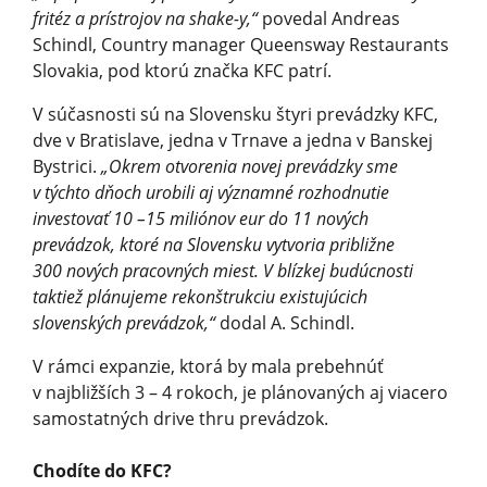
fritéz a prístrojov na shake-y,“
povedal Andreas
Schindl, Country manager Queensway Restaurants
Slovakia, pod ktorú značka KFC patrí.
V súčasnosti sú na Slovensku štyri prevádzky KFC,
dve v Bratislave, jedna v Trnave a jedna v Banskej
Bystrici.
„Okrem otvorenia novej prevádzky sme
v týchto dňoch urobili aj významné rozhodnutie
investovať 10 –15 miliónov eur do 11 nových
prevádzok, ktoré na Slovensku vytvoria približne
300 nových pracovných miest. V blízkej budúcnosti
taktiež plánujeme rekonštrukciu existujúcich
slovenských prevádzok,“
dodal A. Schindl.
V rámci expanzie, ktorá by mala prebehnúť
v najbližších 3 – 4 rokoch, je plánovaných aj viacero
samostatných drive thru prevádzok.
Chodíte do KFC?