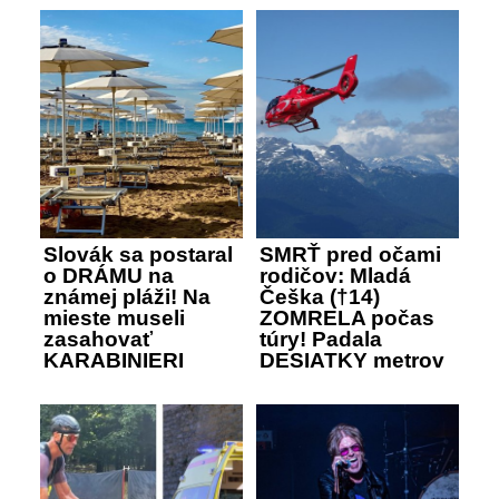
Slovák sa postaral
SMRŤ pred očami
o DRÁMU na
rodičov: Mladá
známej pláži! Na
Češka (†14)
mieste museli
ZOMRELA počas
zasahovať
túry! Padala
KARABINIERI
DESIATKY metrov