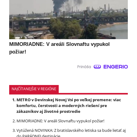
MIMORIADNE: V areáli Slovnaftu vypukol
požiar!
NAJČÍTANEJŠIE V REGIÓNE
METRO v Devínskej Novej Vsi po veľkej premene: viac
komfortu, čerstvosti a moderných riešení pre
zákazníkov aj životné prostredie
MIMORIADNE: V areáli Slovnaftu vypukol požiar!
Vytúžená NOVINKA: Z bratislavského letiska sa bude lietať aj
do PARÁDNEJ destinácie