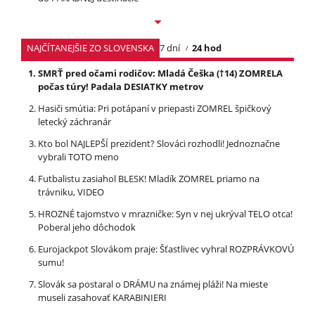
NAJČÍTANEJŠIE ZO SLOVENSKA
7 dní
24 hod
SMRŤ pred očami rodičov: Mladá Češka (†14) ZOMRELA
počas túry! Padala DESIATKY metrov
Hasiči smútia: Pri potápaní v priepasti ZOMREL špičkový
letecký záchranár
Kto bol NAJLEPŠÍ prezident? Slováci rozhodli! Jednoznačne
vybrali TOTO meno
Futbalistu zasiahol BLESK! Mladík ZOMREL priamo na
trávniku, VIDEO
HROZNÉ tajomstvo v mrazničke: Syn v nej ukrýval TELO otca!
Poberal jeho dôchodok
Eurojackpot Slovákom praje: Šťastlivec vyhral ROZPRÁVKOVÚ
sumu!
Slovák sa postaral o DRÁMU na známej pláži! Na mieste
museli zasahovať KARABINIERI