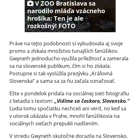
V ZOO Bratislava sa
narodilo mláďa vzácneho
hrošíka: Ten je ale
rozkošný! FOTO
Práve na tejto podobnosti si vybudovala aj svoje
promo a získala množstvo tunajších fanúšikov.
Gwyneth jednoducho využila príležitosť a zamerala
sa na slovenské publikum, čím si ho získala.
Postupne si tak vyslúžila prezývku „Kráľovná
Slovenska“ a sama sa za ňu začala označovať.
Ešte v pondelok pridala na sociálnej sieti fotografiu
z lietadla s textom:
„Vidíme sa čoskoro, Slovensko.“
Ľudia tomu spočiatku nechceli ani veriť, no keď sa
v utorok ukázala v Prahe, mnohí fanúšikovia na
sociálnych sieťach prepukli nadšením.
V stredu Gwyneth skutočne dorazila na Slovensko.