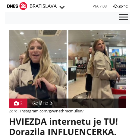
BRATISLAVA
PIA 7.08
26 °C
3
Galéria
Zdroj:
Instagram.com/gwynethmcmullen/
HVIEZDA internetu je TU!
Dorazila INFLUENCERKA,