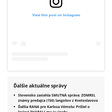
View this post on Instagram
Ďalšie aktuálne správy
Slovensko zasiahla SMUTNÁ správa: ZOMREL
známy predajca (†50) langošov z Kvetoslavova
Ďalšia RANA pre Karlosa Vémolu: Prišiel o
levicu! ZHABALI mu ju úrady