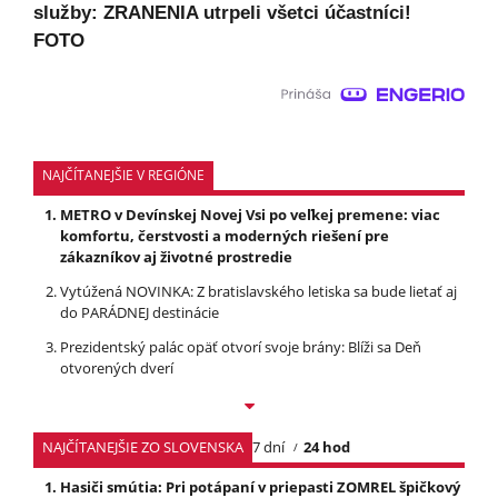
služby: ZRANENIA utrpeli všetci účastníci!
FOTO
NAJČÍTANEJŠIE V REGIÓNE
METRO v Devínskej Novej Vsi po veľkej premene: viac
komfortu, čerstvosti a moderných riešení pre
zákazníkov aj životné prostredie
Vytúžená NOVINKA: Z bratislavského letiska sa bude lietať aj
do PARÁDNEJ destinácie
Prezidentský palác opäť otvorí svoje brány: Blíži sa Deň
otvorených dverí
NAJČÍTANEJŠIE ZO SLOVENSKA
7 dní
24 hod
Hasiči smútia: Pri potápaní v priepasti ZOMREL špičkový