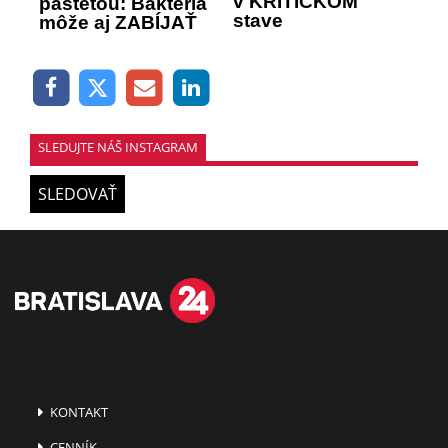
v KRITICKOM
paštétou: Baktéria
stave
môže aj ZABÍJAŤ
SLEDUJTE NÁŠ INSTAGRAM
SLEDOVAŤ
KONTAKT
CENNÍK