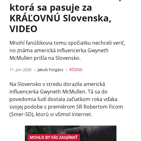
ktorá sa pasuje za
KRÁĽOVNÚ Slovenska,
VIDEO
Mnohí fanúšikovia tomu spočiatku nechceli veriť,
no známa americká influencerka Gwyneth
McMullen prišla na Slovensko.
11. jún 2026
Jakub Forgács
RÔZNE
Na Slovensko v stredu dorazila americká
influencerka Gwyneth McMullen. Tá sa do
povedomia ľudí dostala začiatkom roka vďaka
svojej podobe s premiérom SR Robertom Ficom
(Smer-SD), ktorú si všimol internet.
MOHLO BY VÁS ZAUJÍMAŤ