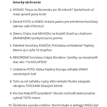
letecký záchranár
KONIEC Tesca na Slovensku po 30 rokoch? Spoločnosť už
mala spraviť jasný krok!
Desivé FOTO a VIDEO: Krásne jazero pre extrémne horúčavy
takmer celé VYSCHLO
Zdeno Chára mal NEHODU na bicykli! Zrazil sa s bežcom:
ZRANENÉMU poskytol prvú pomoc
Pekelné horúčavy KONČIA: Prichádza ochladenie! Teploty
klesnú aj o vyše 10 stupňov
REKORDNÉ horúčavy trápia Slovákov: Sanitky sa nezastavili!
Viac ako 110 KOLAPSOV
Unikátne FOTO: Nízka hladina Dunaja odhalila VRAKY
nacistických lodí
Toto sa od začiatku vojny ešte nestalo! Rusko zasypalo
Ukrajinu TISÍCKAMI kĺzavých bômb
Kto bol NAJLEPŠÍ prezident? Slováci rozhodli! Jednoznačne
vybrali TOTO meno
Škodovka vyzvala vodičov: Skontrolujte si airbagy! Môžu byť