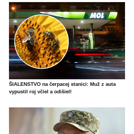
ŠIALENSTVO na čerpacej stanici: Muž z auta
vypustil roj včiel a odišiel!