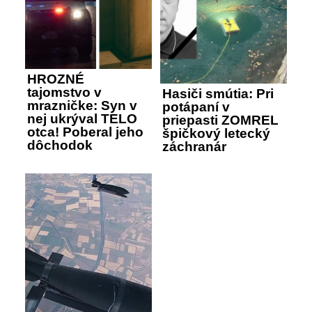
HROZNÉ
tajomstvo v
Hasiči smútia: Pri
mrazničke: Syn v
potápaní v
nej ukrýval TELO
priepasti ZOMREL
otca! Poberal jeho
špičkový letecký
dôchodok
záchranár