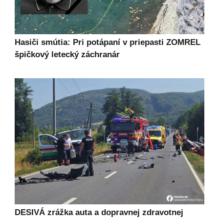
Hasiči smútia: Pri potápaní v priepasti ZOMREL
špičkový letecký záchranár
DESIVÁ zrážka auta a dopravnej zdravotnej