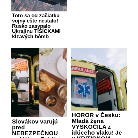
Toto sa od začiatku
vojny ešte nestalo!
Rusko zasypalo
Ukrajinu TISÍCKAMI
kĺzavých bômb
HOROR v Česku:
Mladá žena
Slovákov varujú
VYSKOČILA z
pred
idúceho vlaku! Je
NEBEZPEČNOU