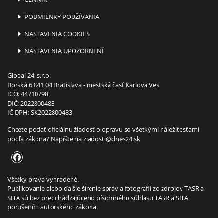
PODMIENKY POUŽÍVANIA
NASTAVENIA COOKIES
NASTAVENIA UPOZORNENÍ
Global 24, s.r.o.
Borská 6 841 04 Bratislava - mestská časť Karlova Ves
IČO: 44710798
DIČ: 2022800483
IČ DPH: SK2022800483
Chcete podať oficiálnu žiadosť o opravu so všetkými náležitosťami
podľa zákona? Napíšte na
ziadosti@dnes24.sk
Všetky práva vyhradené.
Publikovanie alebo ďalšie šírenie správ a fotografií zo zdrojov TASR a
SITA sú bez predchádzajúceho písomného súhlasu TASR a SITA
porušením autorského zákona.