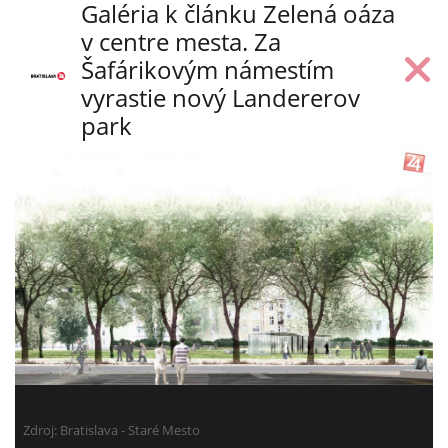
Galéria k článku Zelená oáza
v centre mesta. Za
Šafárikovým námestím
vyrastie nový Landererov
park
Zdroj: Bratislava - Staré Mesto