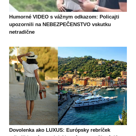
Humorné VIDEO s vážnym odkazom: Policajti
upozornili na NEBEZPEČENSTVO vskutku
netradične
Dovolenka ako LUXUS: Európsky rebríček