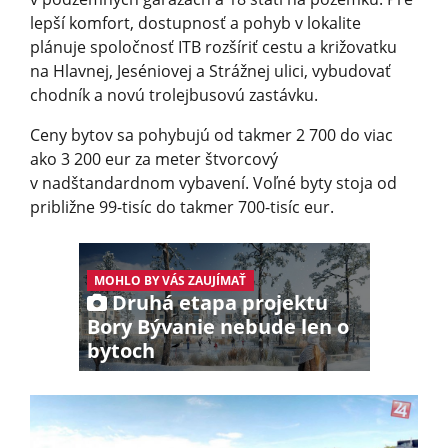
lepší komfort, dostupnosť a pohyb v lokalite
plánuje spoločnosť ITB rozšíriť cestu a križovatku
na Hlavnej, Jeséniovej a Strážnej ulici, vybudovať
chodník a novú trolejbusovú zastávku.
Ceny bytov sa pohybujú od takmer 2 700 do viac
ako 3 200 eur za meter štvorcový
v nadštandardnom vybavení. Voľné byty stoja od
približne 99-tisíc do takmer 700-tisíc eur.
MOHLO BY VÁS ZAUJÍMAŤ
Druhá etapa projektu
Bory Bývanie nebude len o
bytoch