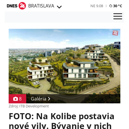
BRATISLAVA
NE 9.08
30 °C
8
Galéria
Zdroj: ITB Development
FOTO: Na Kolibe postavia
nové vily. Bývanie v nich