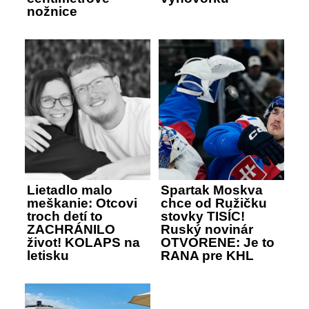
nožnice
Lietadlo malo
Spartak Moskva
meškanie: Otcovi
chce od Ružičku
troch detí to
stovky TISÍC!
ZACHRÁNILO
Ruský novinár
život! KOLAPS na
OTVORENE: Je to
letisku
RANA pre KHL