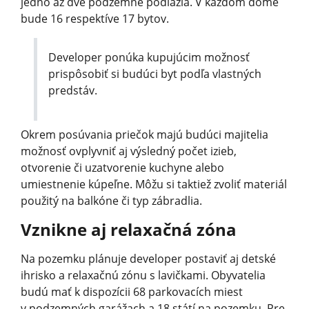
jedno až dve podzemné podlažia. V každom dome
bude 16 respektíve 17 bytov.
Developer ponúka kupujúcim možnosť
prispôsobiť si budúci byt podľa vlastných
predstáv.
Okrem posúvania priečok majú budúci majitelia
možnosť ovplyvniť aj výsledný počet izieb,
otvorenie či uzatvorenie kuchyne alebo
umiestnenie kúpeľne. Môžu si taktiež zvoliť materiál
použitý na balkóne či typ zábradlia.
Vznikne aj relaxačná zóna
Na pozemku plánuje developer postaviť aj detské
ihrisko a relaxačnú zónu s lavičkami. Obyvatelia
budú mať k dispozícii 68 parkovacích miest
v podzemných garážach a 18 státí na pozemku. Pre