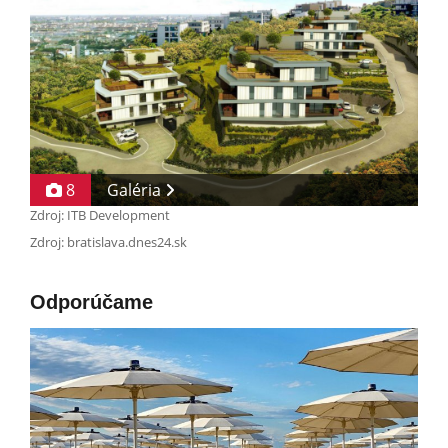
8
Galéria
Zdroj: ITB Development
Zdroj: bratislava.dnes24.sk
Odporúčame