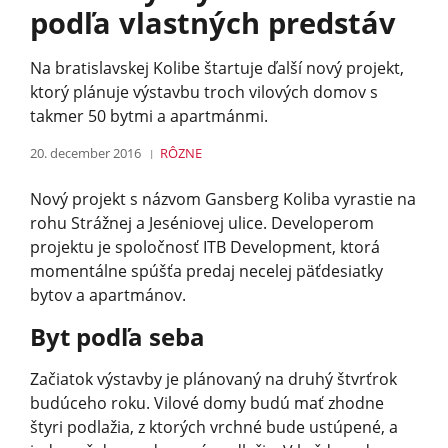
podľa vlastných predstáv
Na bratislavskej Kolibe štartuje ďalší nový projekt,
ktorý plánuje výstavbu troch vilových domov s
takmer 50 bytmi a apartmánmi.
20. december 2016
RÔZNE
Nový projekt s názvom Gansberg Koliba vyrastie na
rohu Strážnej a Jeséniovej ulice. Developerom
projektu je spoločnosť ITB Development, ktorá
momentálne spúšťa predaj necelej päťdesiatky
bytov a apartmánov.
Byt podľa seba
Začiatok výstavby je plánovaný na druhý štvrťrok
budúceho roku. Vilové domy budú mať zhodne
štyri podlažia, z ktorých vrchné bude ustúpené, a