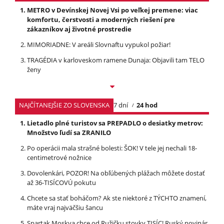
METRO v Devínskej Novej Vsi po veľkej premene: viac
komfortu, čerstvosti a moderných riešení pre
zákazníkov aj životné prostredie
MIMORIADNE: V areáli Slovnaftu vypukol požiar!
TRAGÉDIA v karloveskom ramene Dunaja: Objavili tam TELO
ženy
NAJČÍTANEJŠIE ZO SLOVENSKA
7 dní
24 hod
Lietadlo plné turistov sa PREPADLO o desiatky metrov:
Množstvo ľudí sa ZRANILO
Po operácii mala strašné bolesti: ŠOK! V tele jej nechali 18-
centimetrové nožnice
Dovolenkári, POZOR! Na obľúbených plážach môžete dostať
až 36-TISÍCOVÚ pokutu
Chcete sa stať boháčom? Ak ste niektoré z TÝCHTO znamení,
máte vraj najväčšiu šancu
Spartak Moskva chce od Ružičku stovky TISÍC! Ruský novinár