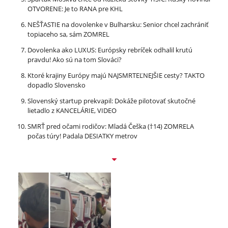
OTVORENE: Je to RANA pre KHL
NEŠŤASTIE na dovolenke v Bulharsku: Senior chcel zachrániť
topiaceho sa, sám ZOMREL
Dovolenka ako LUXUS: Európsky rebríček odhalil krutú
pravdu! Ako sú na tom Slováci?
Ktoré krajiny Európy majú NAJSMRTEĽNEJŠIE cesty? TAKTO
dopadlo Slovensko
Slovenský startup prekvapil: Dokáže pilotovať skutočné
lietadlo z KANCELÁRIE, VIDEO
SMRŤ pred očami rodičov: Mladá Češka (†14) ZOMRELA
počas túry! Padala DESIATKY metrov