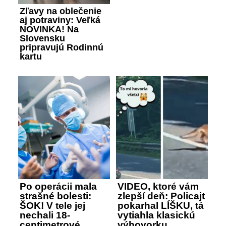
Zľavy na oblečenie
aj potraviny: Veľká
NOVINKA! Na
Slovensku
pripravujú Rodinnú
kartu
Po operácii mala
VIDEO, ktoré vám
strašné bolesti:
zlepší deň: Policajt
ŠOK! V tele jej
pokarhal LÍŠKU, tá
nechali 18-
vytiahla klasickú
centimetrové
výhovorku