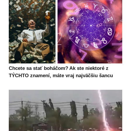
Chcete sa stať boháčom? Ak ste niektoré z
TÝCHTO znamení, máte vraj najväčšiu šancu