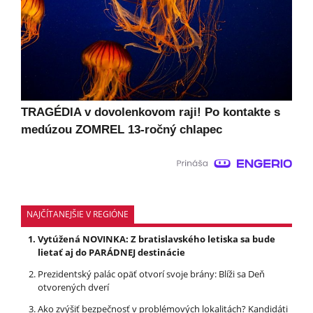
TRAGÉDIA v dovolenkovom raji! Po kontakte s
medúzou ZOMREL 13-ročný chlapec
NAJČÍTANEJŠIE V REGIÓNE
Vytúžená NOVINKA: Z bratislavského letiska sa bude
lietať aj do PARÁDNEJ destinácie
Prezidentský palác opäť otvorí svoje brány: Blíži sa Deň
otvorených dverí
Ako zvýšiť bezpečnosť v problémových lokalitách? Kandidáti