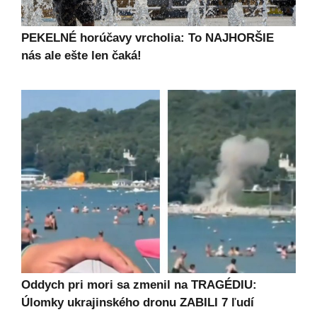
PEKELNÉ horúčavy vrcholia: To NAJHORŠIE
nás ale ešte len čaká!
Oddych pri mori sa zmenil na TRAGÉDIU:
Úlomky ukrajinského dronu ZABILI 7 ľudí