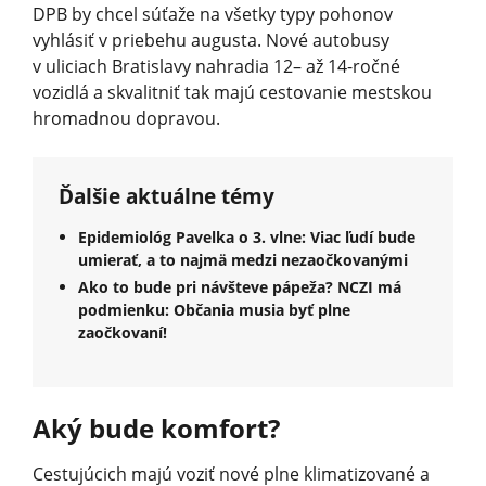
DPB by chcel súťaže na všetky typy pohonov
vyhlásiť v priebehu augusta. Nové autobusy
v uliciach Bratislavy nahradia 12– až 14-ročné
vozidlá a skvalitniť tak majú cestovanie mestskou
hromadnou dopravou.
Ďalšie aktuálne témy
Epidemiológ Pavelka o 3. vlne: Viac ľudí bude
umierať, a to najmä medzi nezaočkovanými
Ako to bude pri návšteve pápeža? NCZI má
podmienku: Občania musia byť plne
zaočkovaní!
Aký bude komfort?
Cestujúcich majú voziť nové plne klimatizované a