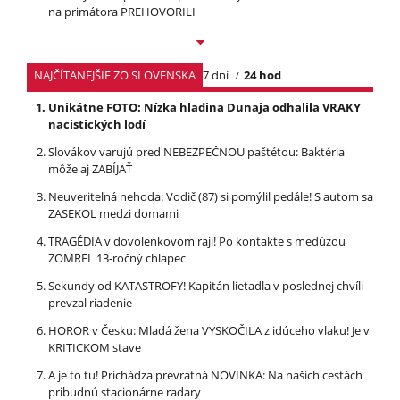
na primátora PREHOVORILI
NAJČÍTANEJŠIE ZO SLOVENSKA
7 dní
24 hod
Unikátne FOTO: Nízka hladina Dunaja odhalila VRAKY
nacistických lodí
Slovákov varujú pred NEBEZPEČNOU paštétou: Baktéria
môže aj ZABÍJAŤ
Neuveriteľná nehoda: Vodič (87) si pomýlil pedále! S autom sa
ZASEKOL medzi domami
TRAGÉDIA v dovolenkovom raji! Po kontakte s medúzou
ZOMREL 13-ročný chlapec
Sekundy od KATASTROFY! Kapitán lietadla v poslednej chvíli
prevzal riadenie
HOROR v Česku: Mladá žena VYSKOČILA z idúceho vlaku! Je v
KRITICKOM stave
A je to tu! Prichádza prevratná NOVINKA: Na našich cestách
pribudnú stacionárne radary