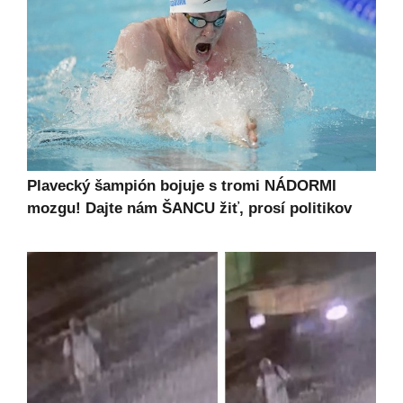
Plavecký šampión bojuje s tromi NÁDORMI
mozgu! Dajte nám ŠANCU žiť, prosí politikov