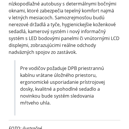
nízkopodlažné autobusy s determálnymi bočnými
oknami, ktoré zabezpečia tepelný komfort najmä
v letných mesiacoch. Samozrejmosťou budú
nerezové držadlá a tyče, hygienickejšie koženkové
sedadlá, kamerový systém i nový informačný
systém s LED bodovými panelmi či vnútornými LCD
displejmi, zobrazujúcimi reálne odchody
nadväzných spojov zo zastávok.
Pre vodičov požaduje DPB priestrannú
kabínu vrátane úložného priestoru,
ergonomické usporiadanie prístrojovej
dosky, kvalitné a pohodlné sedadlo a
novinkou bude systém sledovania
mŕtveho uhla.
FOTO: ilustračné