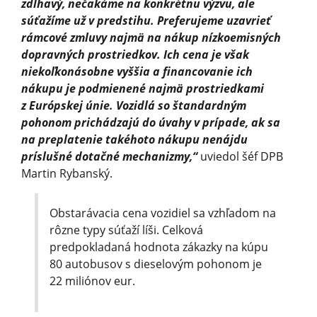
zdĺhavý, nečakáme na konkrétnu výzvu, ale
súťažíme už v predstihu. Preferujeme uzavrieť
rámcové zmluvy najmä na nákup nízkoemisných
dopravných prostriedkov. Ich cena je však
niekoľkonásobne vyššia a financovanie ich
nákupu je podmienené najmä prostriedkami
z Európskej únie. Vozidlá so štandardným
pohonom prichádzajú do úvahy v prípade, ak sa
na preplatenie takéhoto nákupu nenájdu
príslušné dotačné mechanizmy,“
uviedol šéf DPB
Martin Rybanský.
Obstarávacia cena vozidiel sa vzhľadom na
rôzne typy súťaží líši. Celková
predpokladaná hodnota zákazky na kúpu
80 autobusov s dieselovým pohonom je
22 miliónov eur.