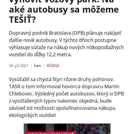
aké autobusy sa môžeme
TEŠIŤ?
Dopravný podnik Bratislava (DPB) plánuje nakúpiť
ďalšie nové autobusy. V týchto dňoch postupne
vyhlasuje súťaže na nákup nových nízkopodlažných
vozidiel do dĺžky 12,2 metra.
30. júl 2021
han
RÔZNE
Vysúťažiť sa chystá štyri rôzne druhy pohonov.
TASR o tom informoval hovorca dopravcu Martin
Chlebovec. Výsledný počet autobusov, ktorý si DPB
z vysúťažených typov nakoniec objedná, bude
závisieť od možnosti spolufinancovania nákupu
ekologických vozidiel