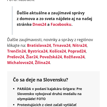
Ďalšie aktuálne a zaujímavé správy
z domova a zo sveta nájdete aj na našej
stránke
Dnes24
a
Facebooku
.
Ďalšie zaujímavosti, novinky a správy z regiónov
klikajte na:
Bratislava24
,
Trnava24
,
Nitra24
,
Trenčín24
,
Bystrica24
,
Košice24
,
Poprad24
,
Prešov24
,
Žiar24
,
Považská24
,
Rožňava24
,
Michalovce24
,
Žilina24
.
Čo sa deje na Slovensku?
PARÁDA v podaní kajakára Grigara: Pre
Slovensko vybojoval druhú medailu na
olympiáde! FOTO
Protestujúcich z ciest začali vytláčať