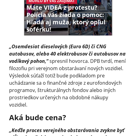
MOHLO BY VÁS ZAUJÍMAŤ
Máte VIDEÁ z protestu?
Polícia vás žiada o pomoc:
Hľadá aj muža, ktorý opľul
šoférku!
„Osemdesiat dieselových (Euro 6D) či CNG
autobusov, alebo 40 elektrobusov či autobusov na
vodíkový pohon,“
spresnil hovorca. DPB tvrdí, mení
filozofiu pri verejnom obstarávaní nových vozidiel.
Výsledok súťaží totiž bude podkladom pre
uchádzanie sa o finančné zdroje z eurofondových
programov, štrukturálnych fondov alebo iných
prostriedkov určených na obdobné nákupy
vozidiel.
Aká bude cena?
„Keďže proces verejného obstarávania zvykne byť