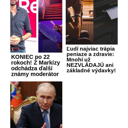
Ľudí najviac trápia
peniaze a zdravie:
KONIEC po 22
Mnohí už
rokoch! Z Markízy
NEZVLÁDAJÚ ani
odchádza ďalší
základné výdavky!
známy moderátor