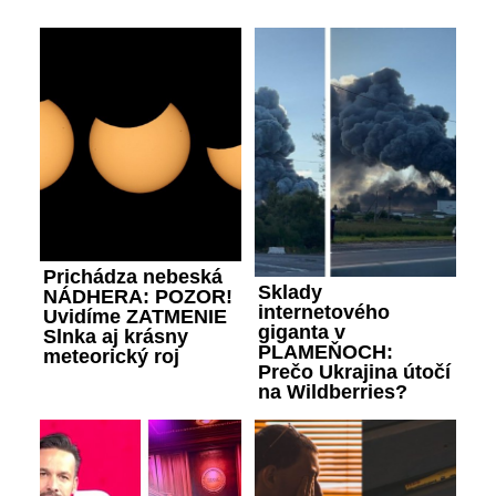
Prichádza nebeská
Sklady
NÁDHERA: POZOR!
internetového
Uvidíme ZATMENIE
giganta v
Slnka aj krásny
PLAMEŇOCH:
meteorický roj
Prečo Ukrajina útočí
na Wildberries?