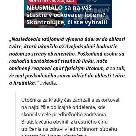
MOHLO BY VÁS ZAUJÍMAŤ
NEUSMIALO sa na váš
šťastie v očkovacej lotérii?
Skontrolujte, či ste vyhrali!
„Nasledovala vzájomná výmena úderov do oblasti
tváre, ktorú ukončilo až dvojnásobné bodnutie
nožom zo strany obvineného. Poškodená osoba sa
rozhodla kontaktovať tiesňovú linku, načo
obvinený reagoval opäť fyzickým útokom, a to tak,
že mal poškodeného znova udrieť do oblasti tváre
a hrudníka,“
uviedla.
Útočníka za krátky čas zadržali a eskortovali
na najbližšie policajné oddelenie, kde
skončil v cele predbežného zadržania.
Bratislavčana obvinili z trestného činu
ublíženia na zdraví v jednočinnom súbehu