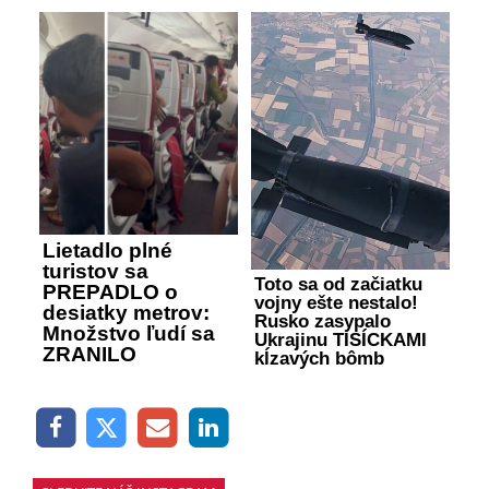
Lietadlo plné
turistov sa
Toto sa od začiatku
PREPADLO o
vojny ešte nestalo!
desiatky metrov:
Rusko zasypalo
Množstvo ľudí sa
Ukrajinu TISÍCKAMI
ZRANILO
kĺzavých bômb