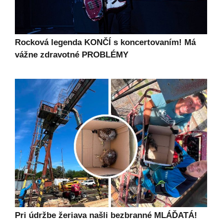
Rocková legenda KONČÍ s koncertovaním! Má
vážne zdravotné PROBLÉMY
Pri údržbe žeriava našli bezbranné MLÁĎATÁ!