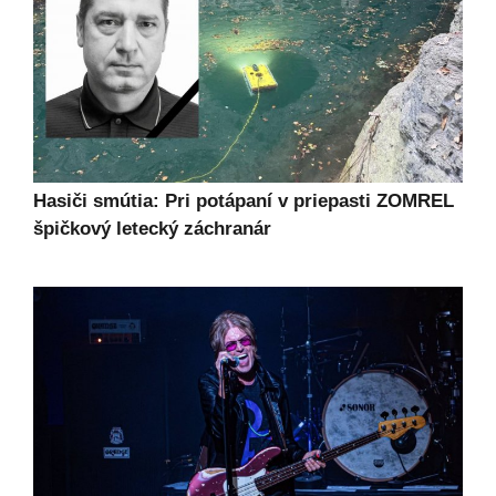
Hasiči smútia: Pri potápaní v priepasti ZOMREL
špičkový letecký záchranár