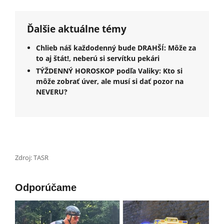
Ďalšie aktuálne témy
Chlieb náš každodenný bude DRAHŠÍ: Môže za
to aj štát!, neberú si servítku pekári
TÝŽDENNÝ HOROSKOP podľa Valiky: Kto si
môže zobrať úver, ale musí si dať pozor na
NEVERU?
Zdroj: TASR
Odporúčame