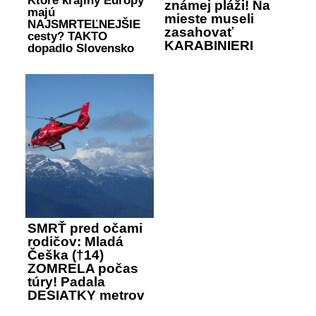
Ktoré krajiny Európy
známej pláži! Na
majú
mieste museli
NAJSMRTEĽNEJŠIE
zasahovať
cesty? TAKTO
KARABINIERI
dopadlo Slovensko
SMRŤ pred očami
rodičov: Mladá
Češka (†14)
ZOMRELA počas
túry! Padala
DESIATKY metrov