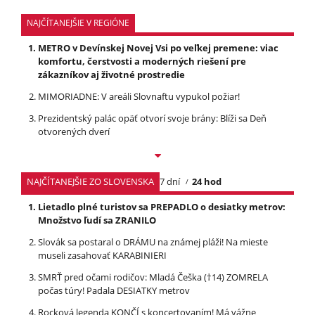
NAJČÍTANEJŠIE V REGIÓNE
METRO v Devínskej Novej Vsi po veľkej premene: viac
komfortu, čerstvosti a moderných riešení pre
zákazníkov aj životné prostredie
MIMORIADNE: V areáli Slovnaftu vypukol požiar!
Prezidentský palác opäť otvorí svoje brány: Blíži sa Deň
otvorených dverí
NAJČÍTANEJŠIE ZO SLOVENSKA
7 dní
24 hod
Lietadlo plné turistov sa PREPADLO o desiatky metrov:
Množstvo ľudí sa ZRANILO
Slovák sa postaral o DRÁMU na známej pláži! Na mieste
museli zasahovať KARABINIERI
SMRŤ pred očami rodičov: Mladá Češka (†14) ZOMRELA
počas túry! Padala DESIATKY metrov
Rocková legenda KONČÍ s koncertovaním! Má vážne