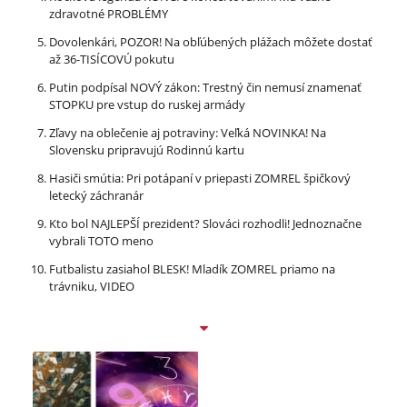
zdravotné PROBLÉMY
Dovolenkári, POZOR! Na obľúbených plážach môžete dostať
až 36-TISÍCOVÚ pokutu
Putin podpísal NOVÝ zákon: Trestný čin nemusí znamenať
STOPKU pre vstup do ruskej armády
Zľavy na oblečenie aj potraviny: Veľká NOVINKA! Na
Slovensku pripravujú Rodinnú kartu
Hasiči smútia: Pri potápaní v priepasti ZOMREL špičkový
letecký záchranár
Kto bol NAJLEPŠÍ prezident? Slováci rozhodli! Jednoznačne
vybrali TOTO meno
Futbalistu zasiahol BLESK! Mladík ZOMREL priamo na
trávniku, VIDEO