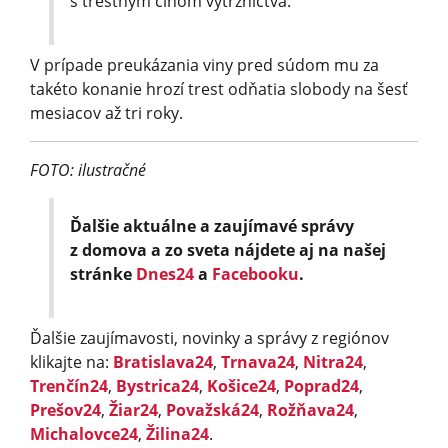
s trestným činom výtržníctva.
V prípade preukázania viny pred súdom mu za
takéto konanie hrozí trest odňatia slobody na šesť
mesiacov až tri roky.
FOTO: ilustračné
Ďalšie aktuálne a zaujímavé správy
z domova a zo sveta nájdete aj na našej
stránke
Dnes24
a
Facebooku
.
Ďalšie zaujímavosti, novinky a správy z regiónov
klikajte na:
Bratislava24
,
Trnava24
,
Nitra24
,
Trenčín24
,
Bystrica24
,
Košice24
,
Poprad24
,
Prešov24
,
Žiar24
,
Považská24
,
Rožňava24
,
Michalovce24
,
Žilina24
.