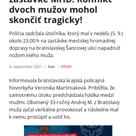
dvoch mužov mohol
skončiť tragicky!
Polícia zadržala útočníka, ktorý mal v nedeľu (5. 9.)
okolo 23.00 h na zastávke mestskej hromadnej
dopravy na bratislavskej Šancovej ulici napadnúť
nožom iného muža.
6. september 2021
han
KRIMI
Informovala bratislavská krajská policajná
hovorkyňa Veronika Martiniaková. Priblížila, že
samotnému útoku predchádzala hádka medzi
mužmi. Obvinený 33-ročný Andrej M. z Bratislavy
muža začal verbálne provokovať a následne mal
k nemu pristúpiť a sotiť ho.