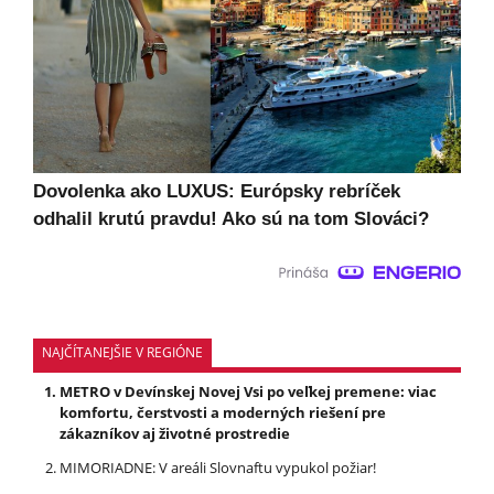
Dovolenka ako LUXUS: Európsky rebríček
odhalil krutú pravdu! Ako sú na tom Slováci?
NAJČÍTANEJŠIE V REGIÓNE
METRO v Devínskej Novej Vsi po veľkej premene: viac
komfortu, čerstvosti a moderných riešení pre
zákazníkov aj životné prostredie
MIMORIADNE: V areáli Slovnaftu vypukol požiar!