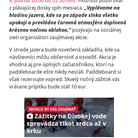
8. júla od 20:00 do 22:30 hod.
možnosť pozorovať
z plávajúcej dosky spln mesiaca.
„Vyplávame na
hladinu jazera, kde sa po západe slnka všetko
upokojí a prevládne čarovná atmosféra doplnená
krásnou nočnou oblohou,“
pozývajú na sociálnej
sieti organizátori zaujímavej akcie.
V strede jazera bude osvetlená základňa, kde sa
návštevníci môžu občerstviť a osviežiť. Akcia je
vhodná aj pre úplných začiatočníkov, ktorí na
paddleboarde ešte nikdy nestáli. Paddleboard si
však rezervujte vopred. Skvelý nočný zážitok vás
vrátane prípitku bude stáť 10 eur.
MOHLO BY VÁS ZAUJÍMAŤ
Zážitky na Divokej vode
sprevádza tlkot srdca až v
krku