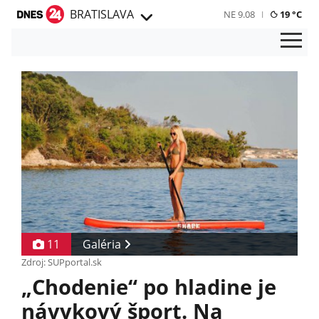
BRATISLAVA
NE 9.08
19 °C
11
Galéria
Zdroj: SUPportal.sk
„Chodenie“ po hladine je
návykový šport. Na