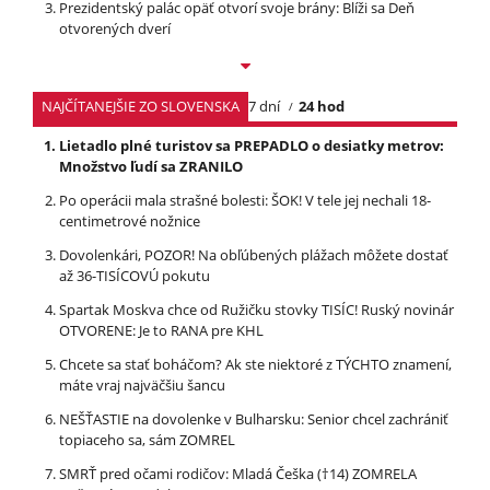
Prezidentský palác opäť otvorí svoje brány: Blíži sa Deň
otvorených dverí
NAJČÍTANEJŠIE ZO SLOVENSKA
7 dní
24 hod
Lietadlo plné turistov sa PREPADLO o desiatky metrov:
Množstvo ľudí sa ZRANILO
Po operácii mala strašné bolesti: ŠOK! V tele jej nechali 18-
centimetrové nožnice
Dovolenkári, POZOR! Na obľúbených plážach môžete dostať
až 36-TISÍCOVÚ pokutu
Spartak Moskva chce od Ružičku stovky TISÍC! Ruský novinár
OTVORENE: Je to RANA pre KHL
Chcete sa stať boháčom? Ak ste niektoré z TÝCHTO znamení,
máte vraj najväčšiu šancu
NEŠŤASTIE na dovolenke v Bulharsku: Senior chcel zachrániť
topiaceho sa, sám ZOMREL
SMRŤ pred očami rodičov: Mladá Češka (†14) ZOMRELA