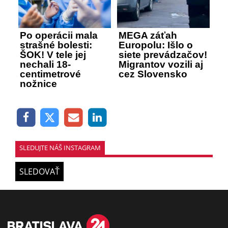
Po operácii mala
MEGA záťah
strašné bolesti:
Europolu: Išlo o
ŠOK! V tele jej
siete prevádzačov!
nechali 18-
Migrantov vozili aj
centimetrové
cez Slovensko
nožnice
SLEDUJTE NÁŠ INSTAGRAM
SLEDOVAŤ