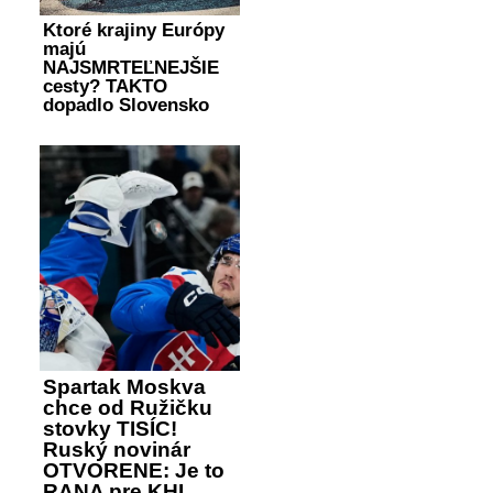
Ktoré krajiny Európy
majú
NAJSMRTEĽNEJŠIE
cesty? TAKTO
dopadlo Slovensko
Spartak Moskva
chce od Ružičku
stovky TISÍC!
Ruský novinár
OTVORENE: Je to
RANA pre KHL