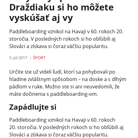
Draždiaku si ho môžete
vyskúšať aj vy
Paddleboarding vznikol na Havaji v 60. rokoch 20.
storočia. V posledných rokoch si ho obľúbili aj
Slováci a získava si čoraz väčšiu popularitu.
5. júl 2017
ŠPORT
Určite ste už videli ľudí, ktorí sa pohybovali po
hladine zvláštnym spôsobom – na doske a s dlhým
pádlom v ruke. Možno ste si ani neuvedomili, že
máte dočinenia s paddleboarding-om.
Zapádlujte si
Paddleboarding vznikol na Havaji v 60. rokoch
20. storočia. V posledných rokoch si ho obľúbili aj
Slováci a získava si čoraz väčšiu popularitu.