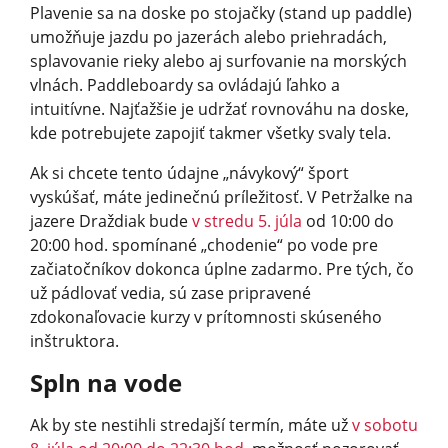
Plavenie sa na doske po stojačky (stand up paddle)
umožňuje jazdu po jazerách alebo priehradách,
splavovanie rieky alebo aj surfovanie na morských
vlnách. Paddleboardy sa ovládajú ľahko a
intuitívne. Najťažšie je udržať rovnováhu na doske,
kde potrebujete zapojiť takmer všetky svaly tela.
Ak si chcete tento údajne „návykový“ šport
vyskúšať, máte jedinečnú príležitosť. V Petržalke na
jazere Draždiak bude
v stredu 5. júla
od 10:00 do
20:00 hod. spomínané „chodenie“ po vode pre
začiatočníkov dokonca úplne zadarmo. Pre tých, čo
už pádlovať vedia, sú zase pripravené
zdokonaľovacie kurzy v prítomnosti skúseného
inštruktora.
Spln na vode
Ak by ste nestihli stredajší termín, máte už
v sobotu