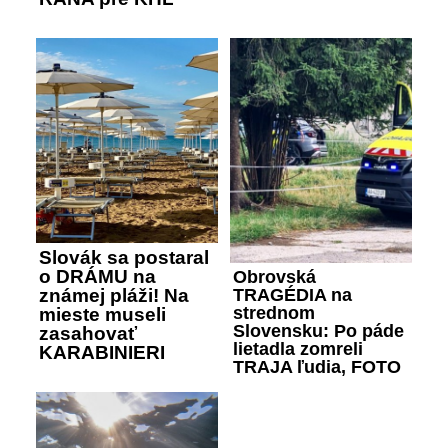
Slovák sa postaral
o DRÁMU na
Obrovská
známej pláži! Na
TRAGÉDIA na
strednom
mieste museli
Slovensku: Po páde
zasahovať
lietadla zomreli
KARABINIERI
TRAJA ľudia, FOTO