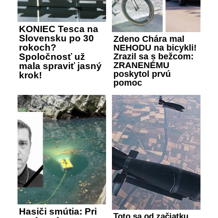
KONIEC Tesca na
Slovensku po 30
Zdeno Chára mal
rokoch?
NEHODU na bicykli!
Zrazil sa s bežcom:
Spoločnosť už
ZRANENÉMU
mala spraviť jasný
poskytol prvú
krok!
pomoc
Hasiči smútia: Pri
Toto sa od začiatku