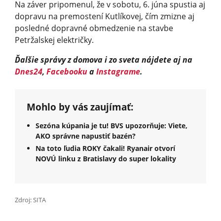
Na záver pripomenul, že v sobotu, 6. júna spustia aj
dopravu na premostení Kutlíkovej, čím zmizne aj
posledné dopravné obmedzenie na stavbe
Petržalskej električky.
Ďalšie správy z domova i zo sveta nájdete aj na
Dnes24
,
Facebooku
a
Instagrame
.
Mohlo by vás zaujímať:
Sezóna kúpania je tu! BVS upozorňuje: Viete,
AKO správne napustiť bazén?
Na toto ľudia ROKY čakali! Ryanair otvorí
NOVÚ linku z Bratislavy do super lokality
Zdroj: SITA