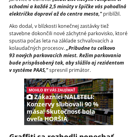
schodmi a každé 2,5 minúty v špičke vás pohodlná
električka dopraví až do centra mesta,"
priblížil.
Ako dodal, v blízkosti konečnej zastávky tiež
stavebne dokončili nové záchytné parkovisko, ktoré
spustia počas leta na základe schvaľovacích a
kolaudačných procesov.
„Pribudne tu celkovo
93 nových parkovacích miest. Režim parkovania
bude prispôsobený tak, aby slúžilo aj rezidentom
v systéme PAAS,"
spresnil primátor.
MOHLO BY VÁS ZAUJÍMAŤ
Zákazníci NALETELI:
Konzervy sľubovali 90 %
mäsa! Skutočnosť bola
oveľa HORŠIA
Graffiti sa rozhodli ponechať