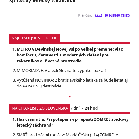
špičkový letecký záchranár
NAJČÍTANEJŠIE V REGIÓNE
METRO v Devínskej Novej Vsi po veľkej premene: viac
komfortu, čerstvosti a moderných riešení pre
zákazníkov aj životné prostredie
MIMORIADNE: V areáli Slovnaftu vypukol požiar!
Vytúžená NOVINKA: Z bratislavského letiska sa bude lietať aj
do PARÁDNEJ destinácie
NAJČÍTANEJŠIE ZO SLOVENSKA
7 dní
24 hod
Hasiči smútia: Pri potápaní v priepasti ZOMREL špičkový
letecký záchranár
SMRŤ pred očami rodičov: Mladá Češka (†14) ZOMRELA