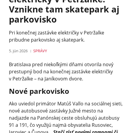
Vznikne tam skatepark aj
parkovisko
Pri konečnej zastávke električky v Petržalke
pribudne parkovisko aj skatepark.
5. jún 2026
SPRÁVY
Bratislava pred niekoľkými dňami otvorila nový
prestupný bod na konečnej zastávke električky
v Petržalke – na Janíkovom dvore.
Nové parkovisko
Ako uviedol primátor Matúš Vallo na sociálnej sieti,
nové autobusové zastávky Južné mesto na
nadjazde na Panónskej ceste obsluhujú autobusy
91 a 191, čo využijú najmä obyvatelia Rusoviec,
Jaroviec a Čunova.
„Stačí zísť novými rampami či