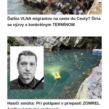
Ďalšia VLNA migrantov na ceste do Ceuty? Šíria
sa výzvy s konkrétnym TERMÍNOM
Hasiči smútia: Pri potápaní v priepasti ZOMREL