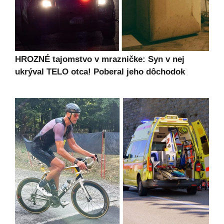
HROZNÉ tajomstvo v mrazničke: Syn v nej
ukrýval TELO otca! Poberal jeho dôchodok