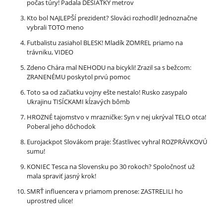
počas túry! Padala DESIATKY metrov
Kto bol NAJLEPŠÍ prezident? Slováci rozhodli! Jednoznačne
vybrali TOTO meno
Futbalistu zasiahol BLESK! Mladík ZOMREL priamo na
trávniku, VIDEO
Zdeno Chára mal NEHODU na bicykli! Zrazil sa s bežcom:
ZRANENÉMU poskytol prvú pomoc
Toto sa od začiatku vojny ešte nestalo! Rusko zasypalo
Ukrajinu TISÍCKAMI kĺzavých bômb
HROZNÉ tajomstvo v mrazničke: Syn v nej ukrýval TELO otca!
Poberal jeho dôchodok
Eurojackpot Slovákom praje: Šťastlivec vyhral ROZPRÁVKOVÚ
sumu!
KONIEC Tesca na Slovensku po 30 rokoch? Spoločnosť už
mala spraviť jasný krok!
SMRŤ influencera v priamom prenose: ZASTRELILI ho
uprostred ulice!