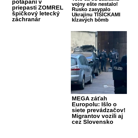
potápaní v
vojny ešte nestalo!
priepasti ZOMREL
Rusko zasypalo
špičkový letecký
Ukrajinu TISÍCKAMI
záchranár
kĺzavých bômb
MEGA záťah
Europolu: Išlo o
siete prevádzačov!
Migrantov vozili aj
cez Slovensko