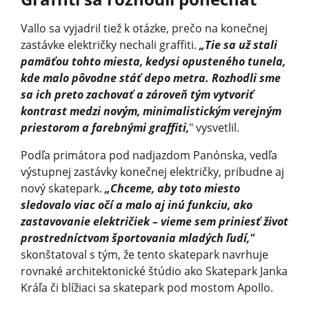
Vallo sa vyjadril tiež k otázke, prečo na konečnej
zastávke električky nechali graffiti.
„Tie sa už stali
pamäťou tohto miesta, kedysi opusteného tunela,
kde malo pôvodne stáť depo metra. Rozhodli sme
sa ich preto zachovať a zároveň tým vytvoriť
kontrast medzi novým, minimalistickým verejným
priestorom a farebnými graffiti,
" vysvetlil.
Podľa primátora pod nadjazdom Panónska, vedľa
výstupnej zastávky konečnej električky, pribudne aj
nový skatepark.
„Chceme, aby toto miesto
sledovalo viac očí a malo aj inú funkciu, ako
zastavovanie električiek – vieme sem priniesť život
prostredníctvom športovania mladých ľudí,"
skonštatoval s tým, že tento skatepark navrhuje
rovnaké architektonické štúdio ako Skatepark Janka
Kráľa či blížiaci sa skatepark pod mostom Apollo.