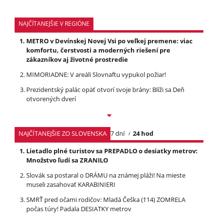
NAJČÍTANEJŠIE V REGIÓNE
METRO v Devínskej Novej Vsi po veľkej premene: viac
komfortu, čerstvosti a moderných riešení pre
zákazníkov aj životné prostredie
MIMORIADNE: V areáli Slovnaftu vypukol požiar!
Prezidentský palác opäť otvorí svoje brány: Blíži sa Deň
otvorených dverí
NAJČÍTANEJŠIE ZO SLOVENSKA
7 dní
24 hod
Lietadlo plné turistov sa PREPADLO o desiatky metrov:
Množstvo ľudí sa ZRANILO
Slovák sa postaral o DRÁMU na známej pláži! Na mieste
museli zasahovať KARABINIERI
SMRŤ pred očami rodičov: Mladá Češka (†14) ZOMRELA
počas túry! Padala DESIATKY metrov