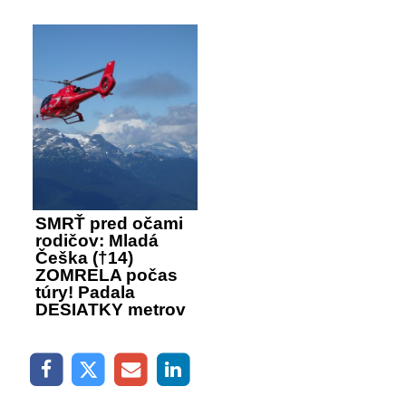
SMRŤ pred očami
rodičov: Mladá
Češka (†14)
ZOMRELA počas
túry! Padala
DESIATKY metrov