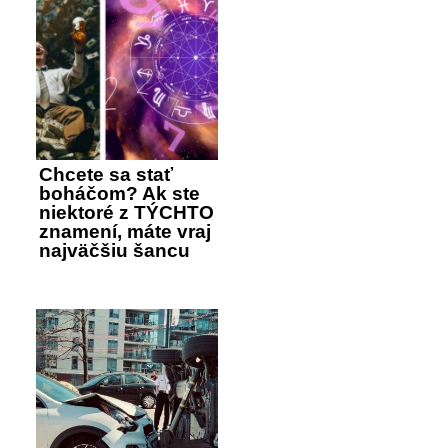
Chcete sa stať
boháčom? Ak ste
niektoré z TÝCHTO
znamení, máte vraj
najväčšiu šancu