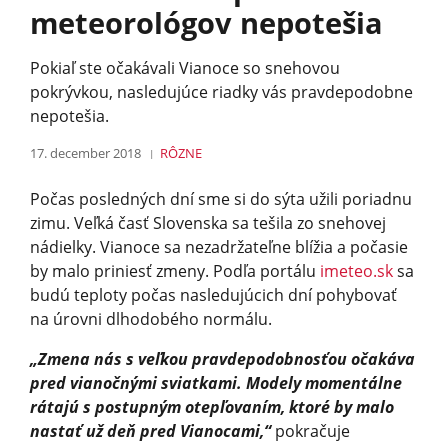
meteorológov nepotešia
Pokiaľ ste očakávali Vianoce so snehovou
pokrývkou, nasledujúce riadky vás pravdepodobne
nepotešia.
17. december 2018
RÔZNE
Počas posledných dní sme si do sýta užili poriadnu
zimu. Veľká časť Slovenska sa tešila zo snehovej
nádielky. Vianoce sa nezadržateľne blížia a počasie
by malo priniesť zmeny. Podľa portálu
imeteo.sk
sa
budú teploty počas nasledujúcich dní pohybovať
na úrovni dlhodobého normálu.
„Zmena nás s veľkou pravdepodobnosťou očakáva
pred vianočnými sviatkami. Modely momentálne
rátajú s postupným otepľovaním, ktoré by malo
nastať už deň pred Vianocami,“
pokračuje