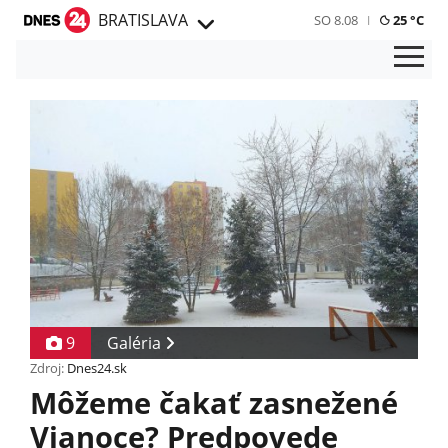
BRATISLAVA
SO 8.08
25 °C
9
Galéria
Zdroj:
Dnes24.sk
Môžeme čakať zasnežené
Vianoce? Predpovede