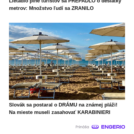
Lietadlo plné turistov sa PREPADLO o desiatky
metrov: Množstvo ľudí sa ZRANILO
Slovák sa postaral o DRÁMU na známej pláži!
Na mieste museli zasahovať KARABINIERI