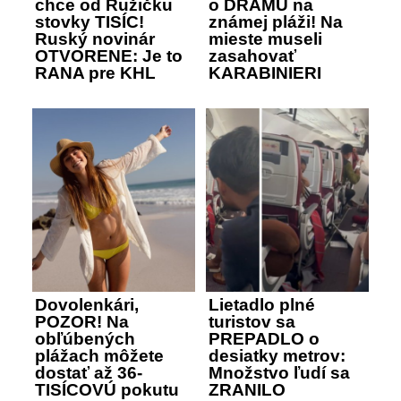
chce od Ružičku
o DRÁMU na
stovky TISÍC!
známej pláži! Na
Ruský novinár
mieste museli
OTVORENE: Je to
zasahovať
RANA pre KHL
KARABINIERI
Dovolenkári,
Lietadlo plné
POZOR! Na
turistov sa
obľúbených
PREPADLO o
plážach môžete
desiatky metrov:
dostať až 36-
Množstvo ľudí sa
TISÍCOVÚ pokutu
ZRANILO