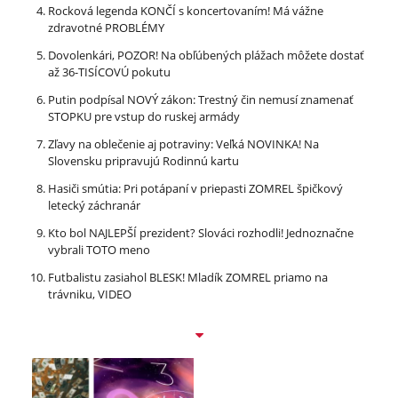
Rocková legenda KONČÍ s koncertovaním! Má vážne
zdravotné PROBLÉMY
Dovolenkári, POZOR! Na obľúbených plážach môžete dostať
až 36-TISÍCOVÚ pokutu
Putin podpísal NOVÝ zákon: Trestný čin nemusí znamenať
STOPKU pre vstup do ruskej armády
Zľavy na oblečenie aj potraviny: Veľká NOVINKA! Na
Slovensku pripravujú Rodinnú kartu
Hasiči smútia: Pri potápaní v priepasti ZOMREL špičkový
letecký záchranár
Kto bol NAJLEPŠÍ prezident? Slováci rozhodli! Jednoznačne
vybrali TOTO meno
Futbalistu zasiahol BLESK! Mladík ZOMREL priamo na
trávniku, VIDEO