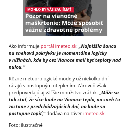
MOHLO BY VÁS ZAUJÍMAŤ
Pozor na vianočné
maškrtenie: Môže spôsobiť
vážne zdravotné problémy
Ako informuje
portál imeteo.sk
:
„Najnižšia šanca
na snehovú pokrývku je momentálne logicky
v nížinách, kde by cez Vianoce mali byť teploty nad
nulou.“
Rôzne meteorologické modely už niekoľko dní
rátajú s postupným oteplením. Zároveň však
predpovedajú aj väčšie množstvo zrážok.
„Môže sa
tak stať, že síce bude na Vianoce teplo, no sneh tu
zostane z predchádzajúcich dní, no bude sa
postupne topiť,“
dodáva na záver
imeteo.sk
.
Foto: ilustračné