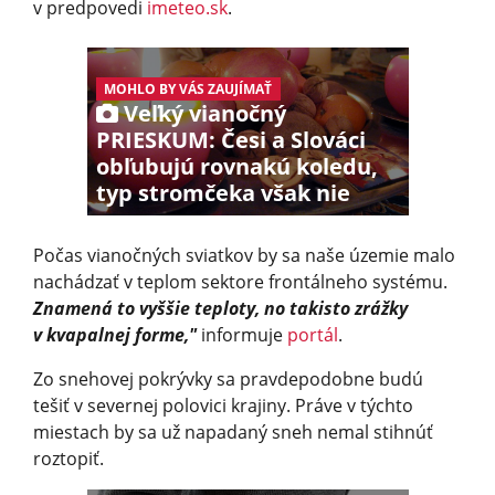
v predpovedi
imeteo.sk
.
MOHLO BY VÁS ZAUJÍMAŤ
Veľký vianočný
PRIESKUM: Česi a Slováci
obľubujú rovnakú koledu,
typ stromčeka však nie
Počas vianočných sviatkov by sa naše územie malo
nachádzať v teplom sektore frontálneho systému.
Znamená to vyššie teploty, no takisto zrážky
v kvapalnej forme,"
informuje
portál
.
Zo snehovej pokrývky sa pravdepodobne budú
tešiť v severnej polovici krajiny. Práve v týchto
miestach by sa už napadaný sneh nemal stihnúť
roztopiť.