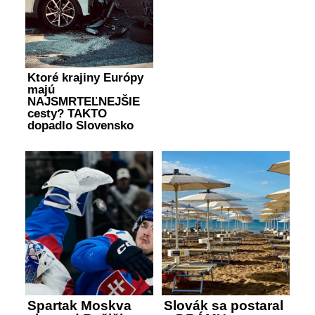
Ktoré krajiny Európy
majú
NAJSMRTEĽNEJŠIE
cesty? TAKTO
dopadlo Slovensko
Spartak Moskva
Slovák sa postaral