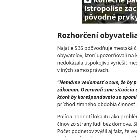
Istropolise za
pôvodné prvk
Rozhorčení obyvateli
Najatie SBS odôvodňuje mestská č
obyvateľov, ktorí upozorňovali na 
nedokázala uspokojivo vyriešiť mest
v iných samosprávach.
"Nemáme vedomosť o tom, že by pr
zákonom. Overovali sme situáciu a
ktoré by korešpondovalo so spom
príchod zimného obdobia činnosť SB
Polícia hodnotí lokalitu ako prob
činov zo strany ľudí bez domova. S
Počet podnetov zvýšil aj fakt, že 