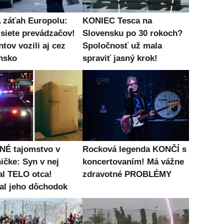
záťah Europolu:
KONIEC Tesca na
 siete prevádzačov!
Slovensku po 30 rokoch?
tov vozili aj cez
Spoločnosť už mala
nsko
spraviť jasný krok!
É tajomstvo v
Rocková legenda KONČÍ s
ičke: Syn v nej
koncertovaním! Má vážne
al TELO otca!
zdravotné PROBLÉMY
al jeho dôchodok