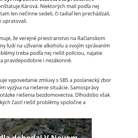
nštatuje Kárová. Niektorých mali podľa nej
tam len nečinne sedeli, či tadiaľ len prechádzali,
 upratovali.
omuje, že verejné priestranstvo na Račianskom
ny ľudí na užívanie alkoholu a svojím správaním
blémy treba podľa nej riešiť políciou, najatie
é a pravdepodobne i nezákonné.
uje vypovedanie zmluvy s SBS a poslanecký zbor
m vyzýva na riešenie situácie. Samosprávy
v otázke riešenia bezdomovectva. Dlhodobo však
ých častí riešiť problémy spoločne a
dla dohoda! V Novom