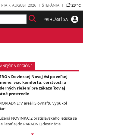
PIA 7. AUGUST 2026
ŠTEFÁNIA
23 °C
PRIHLÁSIŤ SA
ANEJŠIE V REGIÓNE
RO v Devínskej Novej Vsi po veľkej
mene: viac komfortu, čerstvosti a
erných riešení pre zákazníkov aj
otné prostredie
ORIADNE: V areáli Slovnaftu vypukol
iar!
úžená NOVINKA: Z bratislavského letiska sa
e lietať aj do PARÁDNEJ destinácie