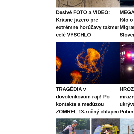
Desivé FOTO a VIDEO:
MEGA 
Krásne jazero pre
Išlo o
extrémne horúčavy takmer
Migran
celé VYSCHLO
Slove
TRAGÉDIA v
HROZN
dovolenkovom raji! Po
mrazn
kontakte s medúzou
ukrýv
ZOMREL 13-ročný chlapec
Pober