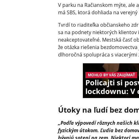
V parku na Račianskom mýte, ale a
má SBS, ktorá dohliada na verejný 
Tvrdí to riaditeľka občianskeho zd
sa na podnety niektorých klientov i
neakceptovateľné. Mestská časť o
že otázka riešenia bezdomovectva j
dlhoročná spolupráca s viacerými 
MOHLO BY VÁS ZAUJÍMAŤ
Policajti si po
lockdownu: V 
Útoky na ľudí bez do
„Podľa výpovedí rôznych našich k
fyzickým útokom. Ľudia bez domov
bývajú sotení na zem. Niektorí ma