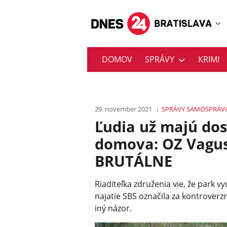
DOMOV
SPRÁVY
KRIMI
29. november 2021
SPRÁVY
SAMOSPRÁV
Ľudia už majú dos
domova: OZ Vagus
BRUTÁLNE
Riaditeľka združenia vie, že park v
najatie SBS označila za kontrover
iný názor.