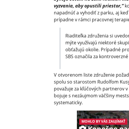
vyzvania, aby opustili priestor,“
ko
napadnúť a vyhodiť z parku, aj keď 
prípadne v rámci pracovnej terapie
Riaditeľka združenia si uved
mýte využívajú niektoré skupi
obťažujú okolie. Prípadné pro
SBS označila za kontroverzn
V otvorenom liste združenie požad
spolu so starostom Rudolfom Kusý
považuje za kľúčových partnerov 
bojuje s nezáujmom väčšiny mestsk
systematicky.
MOHLO BY VÁS ZAUJÍMAŤ
Konečne pa