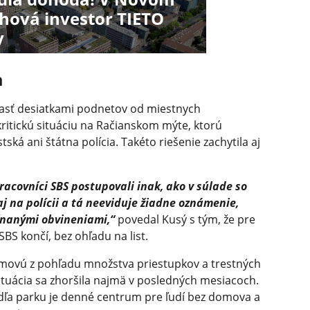
chová investor TIETO
y
a
asť desiatkami podnetov od miestnych
kritickú situáciu na Račianskom mýte, ktorú
ská ani štátna polícia. Takéto riešenie zachytila aj
acovníci SBS postupovali inak, ako v súlade so
j na polícii a tá neeviduje žiadne oznámenie,
ínanými obvineniami,“
povedal Kusý s tým, že pre
S končí, bez ohľadu na list.
lémovú z pohľadu množstva priestupkov a trestných
ituácia sa zhoršila najmä v posledných mesiacoch.
vedľa parku je denné centrum pre ľudí bez domova a