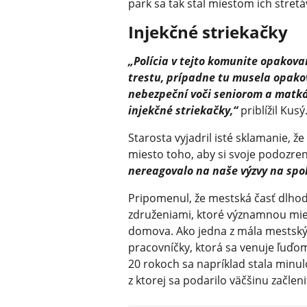
park sa tak stal miestom ich stretá
Injekčné striekačky
„Polícia v tejto komunite opakova
trestu, prípadne tu musela opakov
nebezpeční voči seniorom a matká
injekčné striekačky,“
priblížil Kusý
Starosta vyjadril isté sklamanie, že
miesto toho, aby si svoje podozreni
nereagovalo na naše výzvy na spol
Pripomenul, že mestská časť dlhod
združeniami, ktoré významnou mier
domova. Ako jedna z mála mestských
pracovníčky, ktorá sa venuje ľuď
20 rokoch sa napríklad stala minul
z ktorej sa podarilo väčšinu začlen