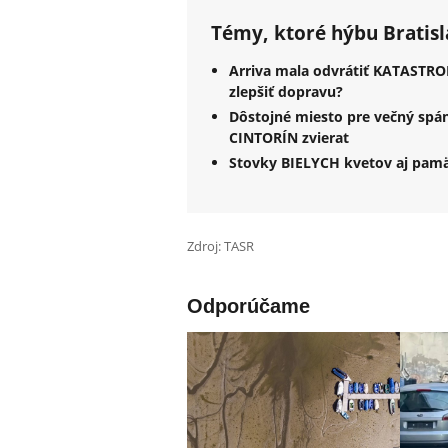
Témy, ktoré hýbu Bratis
Arriva mala odvrátiť KATASTROF
zlepšiť dopravu?
Dôstojné miesto pre večný spán
CINTORÍN zvierat
Stovky BIELYCH kvetov aj pamä
Zdroj: TASR
Odporúčame