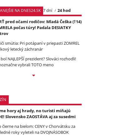
7 dní
24 hod
TANEJŠIE NA DNES24.SK
Ť pred očami rodičov: Mladá Češka (†14)
RELA počas túry! Padala DESIATKY
trov
iči smútia: Pri potápaní v priepasti ZOMREL
čkový letecký záchranár
 bol NAJLEPŠÍ prezident? Slováci rozhodli!
noznačne vybrali TOTO meno
ZÍN
e hory aj hrady, no turisti míňajú
E! Slovensko ZAOSTÁVA aj za susedmi
to čierne na bielom: CENY v Chorvátsku za
ledné roky vyleteli na DVOJNÁSOBOK