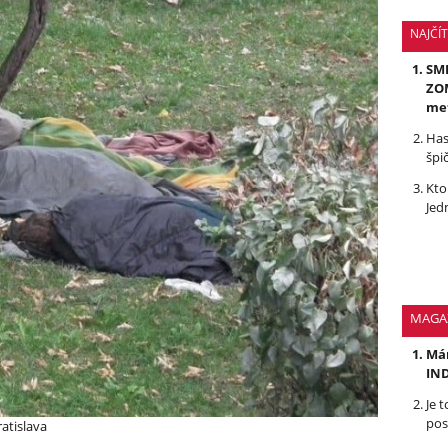
NAJČÍ
SMR
ZOM
me
Has
špi
Kto
Jed
MAGA
Mám
IND
Je 
pos
atislava