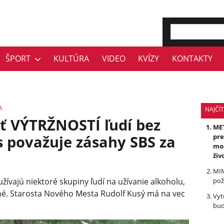
ŠPORT
KULTÚRA
VIDEO
KVÍZY
KONTAKTY
A
NAJČÍT
ť VÝTRŽNOSTÍ ľudí bez
MET
 považuje zásahy SBS za
pre
mod
živ
MIM
yužívajú niektoré skupiny ľudí na užívanie alkoholu,
pož
zné. Starosta Nového Mesta Rudolf Kusý má na vec
Vyt
bud