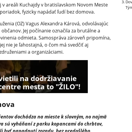
Dov
j v areáli Kuchajdy v bratislavskom Novom Meste
Tým
poriadok, fyzicky napádať ľudí bez domova.
ruženia (OZ) Vagus Alexandra Kárová, odvolávajúc
 občanov. Jej počínanie označila za brutálne a
bvinenia odmieta. Samospráva zároveň pripomína,
ej nie je ľahostajná, o čom má svedčiť aj
združeniami a organizáciami.
svietili na dodržiavanie
centre mesta to "ŽILO"!
mova
lientov dochádza na mieste k slovným, no najmä
a sú vyháňaní z parku kopancami do chrbtov,
li byť napadnutí zozadu, bez predošlého