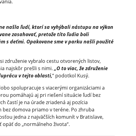
vania.
ne našla ľudí, ktorí sa vyhýbali nástupu na výkon
ane zasahovať, pretože títo ľudia boli
m s deťmi. Opakovane sme v parku našli použité
.
 si združenie vybralo cestu otvorených listov,
a najskôr prešli s nimi.
„O to viac, že združenie
uprácu v tejto oblasti,
“ podotkol Kusý.
obo spolupracuje s viacerými organizáciami a
ou pomáhajú aj pri riešení situácie ľudí bez
 častí je na úrade zriadená aj pozícia
om bez domova priamo v teréne. Po zhruba
osťou jedna z najväčších komunít v Bratislave,
iť opäť do „normálneho života“.