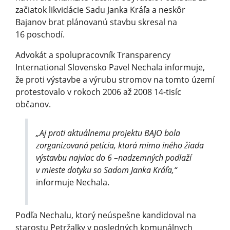
začiatok likvidácie Sadu Janka Kráľa a neskôr
Bajanov brat plánovanú stavbu skresal na
16 poschodí.
Advokát a spolupracovník Transparency
International Slovensko Pavel Nechala informuje,
že proti výstavbe a výrubu stromov na tomto území
protestovalo v rokoch 2006 až 2008 14-tisíc
občanov.
„Aj proti aktuálnemu projektu BAJO bola
zorganizovaná petícia, ktorá mimo iného žiada
výstavbu najviac do 6 –nadzemných podlaží
v mieste dotyku so Sadom Janka Kráľa,“
informuje Nechala.
Podľa Nechalu, ktorý neúspešne kandidoval na
starostu Petržalky v posledných komunálnych