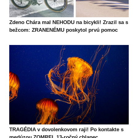
Zdeno Chára mal NEHODU na bicykli! Zrazil sa s
bežcom: ZRANENÉMU poskytol prvú pomoc
TRAGÉDIA v dovolenkovom raji! Po kontakte s
medúzou ZOMREL 13-ročný chlapec