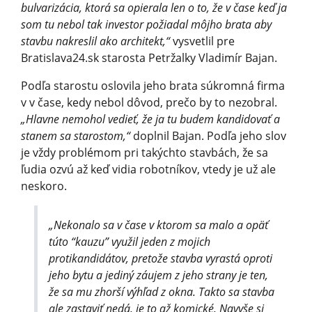
bulvarizácia, ktorá sa opierala len o to, že v čase keď ja
som tu nebol tak investor požiadal môjho brata aby
stavbu nakreslil ako architekt,“
vysvetlil pre
Bratislava24.sk starosta Petržalky Vladimír Bajan.
Podľa starostu oslovila jeho brata súkromná firma
v v čase, kedy nebol dôvod, prečo by to nezobral.
„Hlavne nemohol vedieť, že ja tu budem kandidovať a
stanem sa starostom,“
doplnil Bajan. Podľa jeho slov
je vždy problémom pri takýchto stavbách, že sa
ľudia ozvú až keď vidia robotníkov, vtedy je už ale
neskoro.
„Nekonalo sa v čase v ktorom sa malo a opäť
túto “kauzu” využil jeden z mojich
protikandidátov, pretože stavba vyrastá oproti
jeho bytu a jediný záujem z jeho strany je ten,
že sa mu zhorší výhľad z okna. Takto sa stavba
ale zastaviť nedá, je to až komické. Navyše si