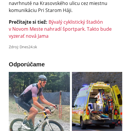
navrhnuté na Krasovského ulicu cez miestnu
komunikáciu Pri Starom Háji.
Prečítajte si tiež:
Bývalý cyklistický štadión
v Novom Meste nahradí športpark. Takto bude
vyzerať nová Jama
Zdroj: Dnes24.sk
Odporúčame