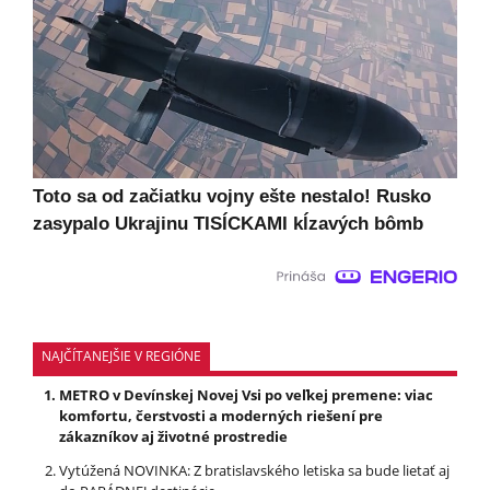
Toto sa od začiatku vojny ešte nestalo! Rusko
zasypalo Ukrajinu TISÍCKAMI kĺzavých bômb
NAJČÍTANEJŠIE V REGIÓNE
METRO v Devínskej Novej Vsi po veľkej premene: viac
komfortu, čerstvosti a moderných riešení pre
zákazníkov aj životné prostredie
Vytúžená NOVINKA: Z bratislavského letiska sa bude lietať aj