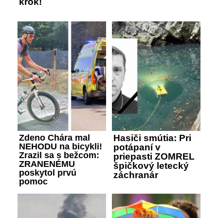
krok!
Zdeno Chára mal
Hasiči smútia: Pri
NEHODU na bicykli!
potápaní v
Zrazil sa s bežcom:
priepasti ZOMREL
ZRANENÉMU
špičkový letecký
poskytol prvú
záchranár
pomoc