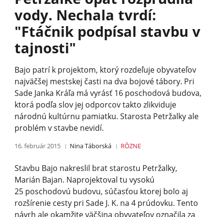
vody. Nechala tvrdí:
"Ftáčnik podpísal stavbu v
tajnosti"
Bajo patrí k projektom, ktorý rozdeľuje obyvateľov
najväčšej mestskej časti na dva bojové tábory. Pri
Sade Janka Kráľa má vyrásť 16 poschodová budova,
ktorá podľa slov jej odporcov takto zlikviduje
národnú kultúrnu pamiatku. Starosta Petržalky ale
problém v stavbe nevidí.
16. február 2015
Nina Táborská
RÔZNE
Stavbu Bajo nakreslil brat starostu Petržalky,
Marián Bajan. Naprojektoval tu vysokú
25 poschodovú budovu, súčasťou ktorej bolo aj
rozšírenie cesty pri Sade J. K. na 4 prúdovku. Tento
návrh ale okamžite väčšina obyvateľov označila za