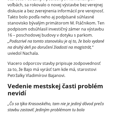
voľbách, sa rokovalo o novej výstavbe bez verejnej
diskusie a bez zverejnenia informácií pre verejnosť.
Takto bolo podľa neho aj podpísané súhlasné
stanovisko bývalým primátorom M. Ftáčnikom. Ten
podpisom odsúhlasil investičný zámer na výstavbu
16 – poschodovej budovy v dotyku s parkom.
„Podozrivé na tomto stanovisku je aj to, že bolo vydané
na druhý deň po doručení žiadosti na magistrát,“
uviedol Nachala.
Viacero odporcov stavby pripisuje zodpovednosť
za to, že Bajo má vyrásť tam kde má, starostovi
Petržalky Vladimírovi Bajanovi.
Vedenie mestskej časti problém
nevidí
„Čo sa týka Krasovského, tam nie je jediný dôvod prečo
stavbu zastaviť. Jediným problémom tu bola