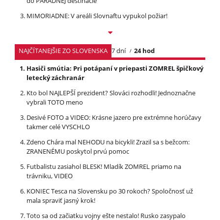
do PARÁDNEJ destinácie
MIMORIADNE: V areáli Slovnaftu vypukol požiar!
NAJČÍTANEJŠIE ZO SLOVENSKA
7 dní
24 hod
Hasiči smútia: Pri potápaní v priepasti ZOMREL špičkový
letecký záchranár
Kto bol NAJLEPŠÍ prezident? Slováci rozhodli! Jednoznačne
vybrali TOTO meno
Desivé FOTO a VIDEO: Krásne jazero pre extrémne horúčavy
takmer celé VYSCHLO
Zdeno Chára mal NEHODU na bicykli! Zrazil sa s bežcom:
ZRANENÉMU poskytol prvú pomoc
Futbalistu zasiahol BLESK! Mladík ZOMREL priamo na
trávniku, VIDEO
KONIEC Tesca na Slovensku po 30 rokoch? Spoločnosť už
mala spraviť jasný krok!
Toto sa od začiatku vojny ešte nestalo! Rusko zasypalo