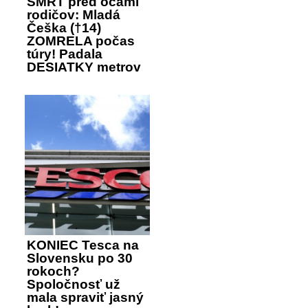
SMRŤ pred očami
rodičov: Mladá
Češka (†14)
ZOMRELA počas
túry! Padala
DESIATKY metrov
KONIEC Tesca na
Slovensku po 30
rokoch?
Spoločnosť už
mala spraviť jasný