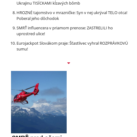
Ukrajinu TISÍCKAMI kĺzavých bômb
HROZNÉ tajomstvo v mrazničke: Syn v nej ukrýval TELO otca!
Poberal jeho dôchodok
SMRŤ influencera v priamom prenose: ZASTRELILI ho
uprostred ulice!
Eurojackpot Slovákom praje: Šťastlivec vyhral ROZPRÁVKOVÚ
sumu!