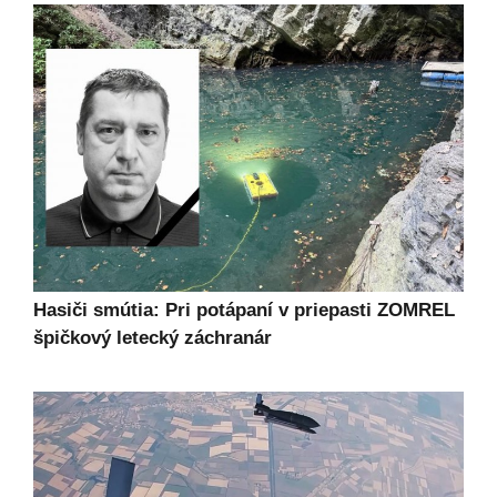
Hasiči smútia: Pri potápaní v priepasti ZOMREL
špičkový letecký záchranár