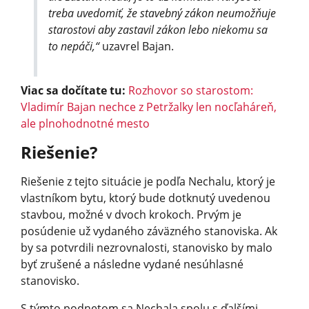
treba uvedomiť, že stavebný zákon neumožňuje
starostovi aby zastavil zákon lebo niekomu sa
to nepáči,“
uzavrel Bajan.
Viac sa dočítate tu:
Rozhovor so starostom:
Vladimír Bajan nechce z Petržalky len nocľaháreň,
ale plnohodnotné mesto
Riešenie?
Riešenie z tejto situácie je podľa Nechalu, ktorý je
vlastníkom bytu, ktorý bude dotknutý uvedenou
stavbou, možné v dvoch krokoch. Prvým je
posúdenie už vydaného záväzného stanoviska. Ak
by sa potvrdili nezrovnalosti, stanovisko by malo
byť zrušené a následne vydané nesúhlasné
stanovisko.
S týmto podnetom sa Nechala spolu s ďalšími