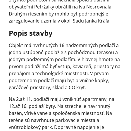
obyvateľmi Petržalky obrátili na Iva Nesrovnala.
Druhým riešením by mohlo byť podrobnejšie
zaregulovanie územia v okolí Sadu Janka Kráľa.
Popis stavby
Objekt má nvrhnutých 16 nadzemmných podlaží a
jedno ustúpené podlažie s pochôdznou terasou a
jedným podzemným podlažím. V hlavnej hmote na
prvom podlaží má byť vstup, kaviareň, priestory na
prenájom a technolgické miestnosti. V prvom
podzemnom podlaží majú byť pivničné kopky,
garážové priestory, sklad a CO kryt.
Na 2.až 11. podlaží majú vzniknúť apartmány, na
12.až 16. podlaží byty. Na streche je navrhnutý
bazén, vírivé vane a spoločenská miestnosť. Na
teréne sú navrhnuté parkovacie miesta a
vnútroblokový park. Dopravné napojenie je