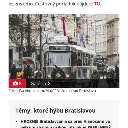
Jesenského. Cestovný poriadok nájdete
TU
.
8
Galéria
Zdroj:
Facebook.com/Matúš Vallo má rád Bratislavu
Témy, ktoré hýbu Bratislavou
HROZNÉ! Bratislavčania sa pred Vianocami vo
veľkom zbavujú psíkov, útulok je PREPLNENÝ