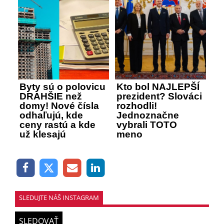
Byty sú o polovicu
Kto bol NAJLEPŠÍ
DRAHŠIE než
prezident? Slováci
domy! Nové čísla
rozhodli!
odhaľujú, kde
Jednoznačne
ceny rastú a kde
vybrali TOTO
už klesajú
meno
SLEDUJTE NÁŠ INSTAGRAM
SLEDOVAŤ