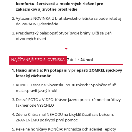
komfortu, čerstvosti a moderných riešení pre
zákazníkov aj životné prostredie
Vytúžená NOVINKA: Z bratislavského letiska sa bude lietať aj
do PARÁDNEJ destinácie
Prezidentský palác opäť otvorí svoje brány: Blíži sa Deň
otvorených dverí
NAJČÍTANEJŠIE ZO SLOVENSKA
7 dní
24 hod
Hasiči smútia: Pri potápaní v priepasti ZOMREL špičkový
letecký záchranár
KONIEC Tesca na Slovensku po 30 rokoch? Spoločnosť už
mala spraviť jasný krok!
Desivé FOTO a VIDEO: Krásne jazero pre extrémne horúčavy
takmer celé VYSCHLO
Zdeno Chára mal NEHODU na bicykli! Zrazil sa s bežcom:
ZRANENÉMU poskytol prvú pomoc
Pekelné horúčavy KONČIA: Prichádza ochladenie! Teploty