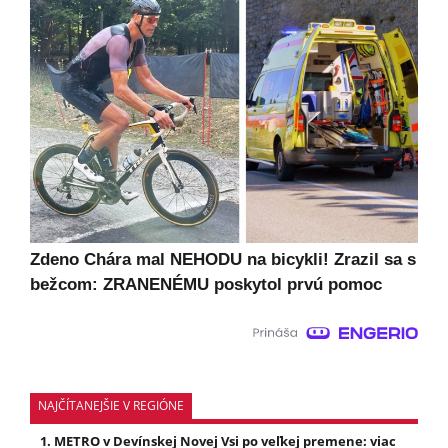
Zdeno Chára mal NEHODU na bicykli! Zrazil sa s
bežcom: ZRANENÉMU poskytol prvú pomoc
NAJČÍTANEJŠIE V REGIÓNE
METRO v Devínskej Novej Vsi po veľkej premene: viac