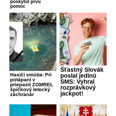
poskytol prvú
pomoc
Šťastný Slovák
Hasiči smútia: Pri
poslal jedinú
potápaní v
SMS: Vyhral
priepasti ZOMREL
rozprávkový
špičkový letecký
jackpot!
záchranár