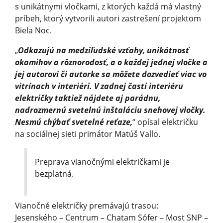
s unikátnymi vločkami, z ktorých každá má vlastný
príbeh, ktorý vytvorili autori zastrešení projektom
Biela Noc.
„
Odkazujú na medziľudské vzťahy, unikátnosť
okamihov a rôznorodosť, a o každej jednej vločke a
jej autorovi či autorke sa môžete dozvedieť viac vo
vitrínach v interiéri. V zadnej časti interiéru
električky taktiež nájdete aj parádnu,
nadrozmernú svetelnú inštaláciu snehovej vločky.
Nesmú chýbať svetelné reťaze,
“ opísal električku
na sociálnej sieti primátor Matúš Vallo.
Preprava vianočnými električkami je
bezplatná.
Vianočné električky premávajú trasou:
Jesenského – Centrum – Chatam Sófer – Most SNP –