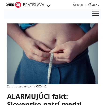
BRATISLAVA
ŠT 6.08
33 °C
Zdroj:
pixabay.com
/
CC0 1.0
ALARMUJÚCI fakt:
Slovensko patrí medzi