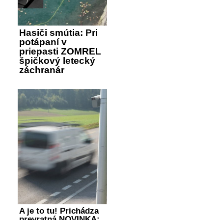
Hasiči smútia: Pri
potápaní v
priepasti ZOMREL
špičkový letecký
záchranár
A je to tu! Prichádza
prevratná NOVINKA: