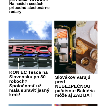
Na našich cestách
pribudnú stacionárne
radary
KONIEC Tesca na
Slovensku po 30
Slovákov varujú
rokoch?
pred
Spoločnosť už
NEBEZPEČNOU
mala spraviť jasný
paštétou: Baktéria
krok!
môže aj ZABÍJAŤ