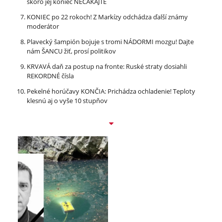
skoro jej koniec NEČAKAJTE
KONIEC po 22 rokoch! Z Markízy odchádza ďalší známy
moderátor
Plavecký šampión bojuje s tromi NÁDORMI mozgu! Dajte
nám ŠANCU žiť, prosí politikov
KRVAVÁ daň za postup na fronte: Ruské straty dosiahli
REKORDNÉ čísla
Pekelné horúčavy KONČIA: Prichádza ochladenie! Teploty
klesnú aj o vyše 10 stupňov