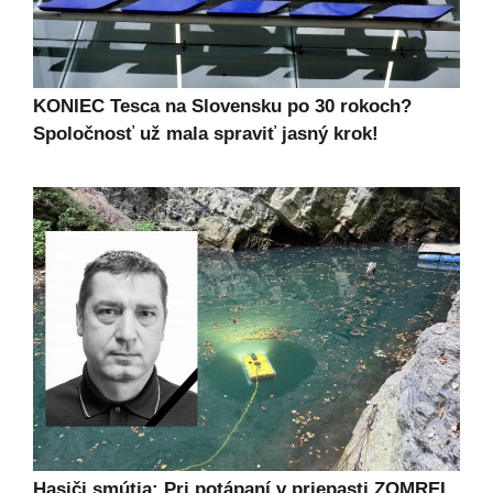
KONIEC Tesca na Slovensku po 30 rokoch?
Spoločnosť už mala spraviť jasný krok!
Hasiči smútia: Pri potápaní v priepasti ZOMREL