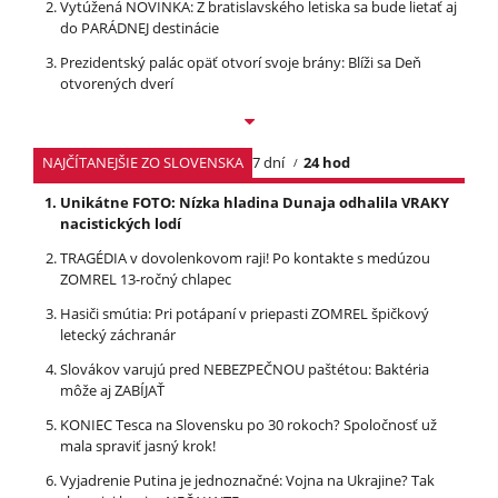
Vytúžená NOVINKA: Z bratislavského letiska sa bude lietať aj
do PARÁDNEJ destinácie
Prezidentský palác opäť otvorí svoje brány: Blíži sa Deň
otvorených dverí
NAJČÍTANEJŠIE ZO SLOVENSKA
7 dní
24 hod
Unikátne FOTO: Nízka hladina Dunaja odhalila VRAKY
nacistických lodí
TRAGÉDIA v dovolenkovom raji! Po kontakte s medúzou
ZOMREL 13-ročný chlapec
Hasiči smútia: Pri potápaní v priepasti ZOMREL špičkový
letecký záchranár
Slovákov varujú pred NEBEZPEČNOU paštétou: Baktéria
môže aj ZABÍJAŤ
KONIEC Tesca na Slovensku po 30 rokoch? Spoločnosť už
mala spraviť jasný krok!
Vyjadrenie Putina je jednoznačné: Vojna na Ukrajine? Tak