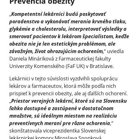
Prevencia obezity
„
Kompetentní lekárnici budú poskytovať
poradenstvo a vykonávať merania krvného tlaku,
glykémie a cholesterolu, interpretovať výsledky a
smerovať pacientov k lekárom špecialistom, keďže
obezita nie je len estetickým problémom, ale
závažným, život ohrozujúcim ochorením,
“ uviedla
Daniela Mináriková z Farmaceutickej fakulty
Univerzity Komenského (FaF UK) v Bratislave.
Lekárnici v tejto súvislosti vyzdvihli spoluprácu
lekárov a farmaceutov, ktorá môže podľa nich
prispieť k prevencii obezity, ale aj ďalších ochorení.
„
Priestor verejných lekární, ktoré sú na Slovensku
ľahko dostupné a zastúpené v dostatočnom
množstve, sú ideálnym miestom na realizáciu
preventívnych meraní pre rôzne ochorenia
,“
skonštatovala viceprezidentka Slovenskej
lekárnickej komory Miroslava Snopková.