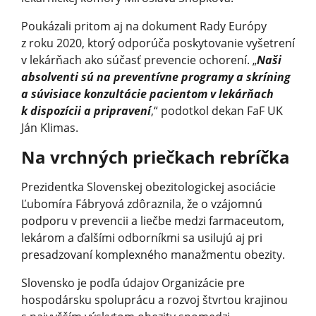
Poukázali pritom aj na dokument Rady Európy
z roku 2020, ktorý odporúča poskytovanie vyšetrení
v lekárňach ako súčasť prevencie ochorení. „
Naši
absolventi sú na preventívne programy a skríning
a súvisiace konzultácie pacientom v lekárňach
k dispozícii a pripravení
,“ podotkol dekan FaF UK
Ján Klimas.
Na vrchných priečkach rebríčka
Prezidentka Slovenskej obezitologickej asociácie
Ľubomíra Fábryová zdôraznila, že o vzájomnú
podporu v prevencii a liečbe medzi farmaceutom,
lekárom a ďalšími odborníkmi sa usilujú aj pri
presadzovaní komplexného manažmentu obezity.
Slovensko je podľa údajov Organizácie pre
hospodársku spoluprácu a rozvoj štvrtou krajinou