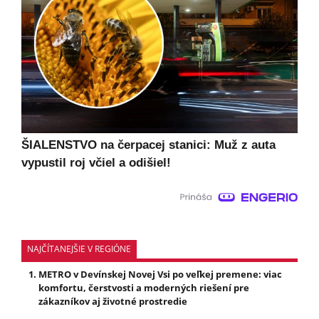
ŠIALENSTVO na čerpacej stanici: Muž z auta
vypustil roj včiel a odišiel!
NAJČÍTANEJŠIE V REGIÓNE
METRO v Devínskej Novej Vsi po veľkej premene: viac
komfortu, čerstvosti a moderných riešení pre
zákazníkov aj životné prostredie