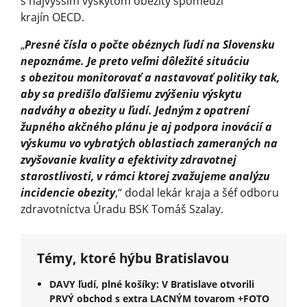
s najvyšším výskytom obezity spomedzi
krajín OECD.
„
Presné čísla o počte obéznych ľudí na Slovensku
nepoznáme. Je preto veľmi dôležité situáciu
s obezitou monitorovať a nastavovať politiky tak,
aby sa predišlo ďalšiemu zvýšeniu výskytu
nadváhy a obezity u ľudí. Jedným z opatrení
župného akčného plánu je aj podpora inovácií a
výskumu vo vybratých oblastiach zameraných na
zvyšovanie kvality a efektivity zdravotnej
starostlivosti, v rámci ktorej zvažujeme analýzu
incidencie obezity
,“ dodal lekár kraja a šéf odboru
zdravotníctva Úradu BSK Tomáš Szalay.
Témy, ktoré hýbu Bratislavou
DAVY ľudí, plné košíky: V Bratislave otvorili
PRVÝ obchod s extra LACNÝM tovarom +FOTO